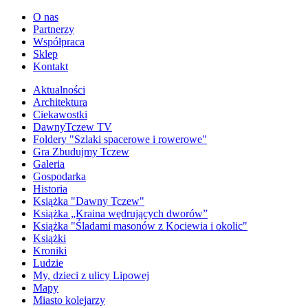
O nas
Partnerzy
Współpraca
Sklep
Kontakt
Aktualności
Architektura
Ciekawostki
DawnyTczew TV
Foldery "Szlaki spacerowe i rowerowe"
Gra Zbudujmy Tczew
Galeria
Gospodarka
Historia
Książka "Dawny Tczew"
Książka „Kraina wędrujących dworów”
Książka "Śladami masonów z Kociewia i okolic"
Książki
Kroniki
Ludzie
My, dzieci z ulicy Lipowej
Mapy
Miasto kolejarzy