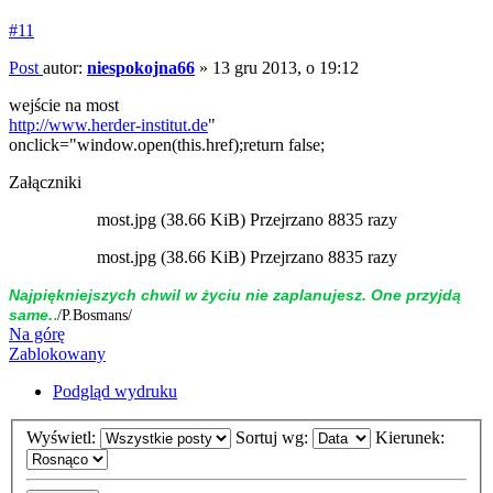
#11
Post
autor:
niespokojna66
»
13 gru 2013, o 19:12
wejście na most
http://www.herder-institut.de
"
onclick="window.open(this.href);return false;
Załączniki
most.jpg (38.66 KiB) Przejrzano 8835 razy
most.jpg (38.66 KiB) Przejrzano 8835 razy
Naj­piękniej­szych chwil w życiu nie zap­la­nujesz. One przyjdą
.
same.
/P.Bosmans/
Na górę
Zablokowany
Podgląd wydruku
Wyświetl:
Sortuj wg:
Kierunek: