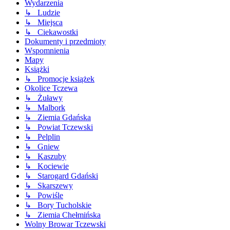
Wydarzenia
↳ Ludzie
↳ Miejsca
↳ Ciekawostki
Dokumenty i przedmioty
Wspomnienia
Mapy
Książki
↳ Promocje książek
Okolice Tczewa
↳ Żuławy
↳ Malbork
↳ Ziemia Gdańska
↳ Powiat Tczewski
↳ Pelplin
↳ Gniew
↳ Kaszuby
↳ Kociewie
↳ Starogard Gdański
↳ Skarszewy
↳ Powiśle
↳ Bory Tucholskie
↳ Ziemia Chełmińska
Wolny Browar Tczewski