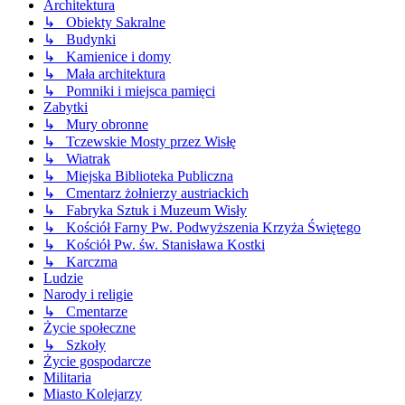
Architektura
↳ Obiekty Sakralne
↳ Budynki
↳ Kamienice i domy
↳ Mała architektura
↳ Pomniki i miejsca pamięci
Zabytki
↳ Mury obronne
↳ Tczewskie Mosty przez Wisłę
↳ Wiatrak
↳ Miejska Biblioteka Publiczna
↳ Cmentarz żołnierzy austriackich
↳ Fabryka Sztuk i Muzeum Wisły
↳ Kościół Farny Pw. Podwyższenia Krzyża Świętego
↳ Kościół Pw. św. Stanisława Kostki
↳ Karczma
Ludzie
Narody i religie
↳ Cmentarze
Życie społeczne
↳ Szkoły
Życie gospodarcze
Militaria
Miasto Kolejarzy