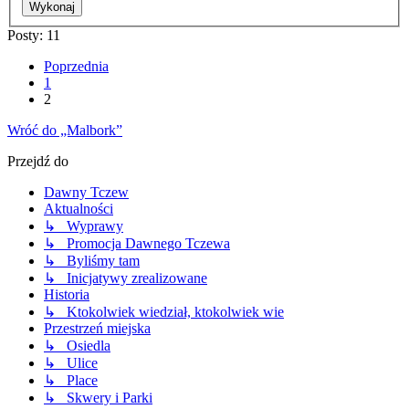
Posty: 11
Poprzednia
1
2
Wróć do „Malbork”
Przejdź do
Dawny Tczew
Aktualności
↳ Wyprawy
↳ Promocja Dawnego Tczewa
↳ Byliśmy tam
↳ Inicjatywy zrealizowane
Historia
↳ Ktokolwiek wiedział, ktokolwiek wie
Przestrzeń miejska
↳ Osiedla
↳ Ulice
↳ Place
↳ Skwery i Parki