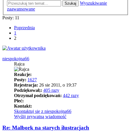
Wyszukiwanie
Szukaj
zaawansowane
Posty: 11
Poprzednia
1
2
niespokojna66
Rajca
Reakcje:
Posty:
1627
Rejestracja:
26 sie 2011, o 19:37
Podziękował;:
405 razy
Otrzymał podziękowań:
442 razy
Płeć:
Kontakt:
Skontaktuj się z niespokojna66
Wyślij prywatną wiadomość
Re: Malbork na starych ilustracjach