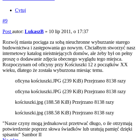
Cytuj
#9
Post
autor:
LukaszB
»
10 lip 2011, o 17:37
Rozwój miasta pociąga za sobą nieuchronne wyburzanie starego
budownictwa i zastępowania go nowym. Chciałbym stworzyć nasz
internetowy katalog nieistniejących domów, ale żeby był on pełny
proszę o dodawanie zdjęcia obecnego wyglądu tego miejsca.
Rozpoczynam od oficyny przy Kościuszki 12 z początków XX
wieku, dlatego że została wyburzona miesiąc temu.
oficyna kościuszki.JPG (239 KiB) Przejrzano 8138 razy
oficyna kościuszki.JPG (239 KiB) Przejrzano 8138 razy
kościuszki.jpg (188.58 KiB) Przejrzano 8138 razy
kościuszki.jpg (188.58 KiB) Przejrzano 8138 razy
"Nasze czyny mogą jednakowoż przetrwać długo, o ile otrzymają
potwierdzenie poprzez słowa świadków lub uratują pamięć dzięki
spisaniu" Sambor II