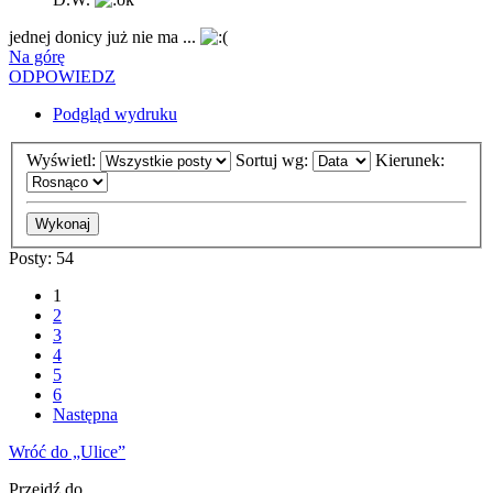
jednej donicy już nie ma ...
Na górę
ODPOWIEDZ
Podgląd wydruku
Wyświetl:
Sortuj wg:
Kierunek:
Posty: 54
1
2
3
4
5
6
Następna
Wróć do „Ulice”
Przejdź do