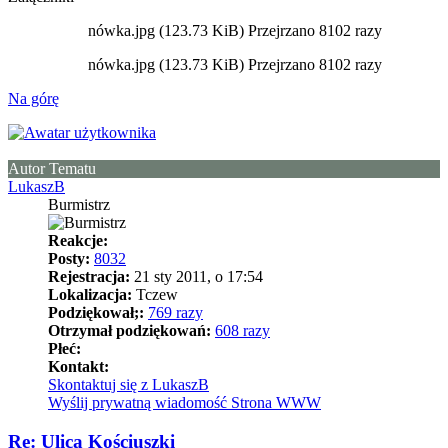
nówka.jpg (123.73 KiB) Przejrzano 8102 razy
nówka.jpg (123.73 KiB) Przejrzano 8102 razy
Na górę
Autor Tematu
LukaszB
Burmistrz
Reakcje:
Posty:
8032
Rejestracja:
21 sty 2011, o 17:54
Lokalizacja:
Tczew
Podziękował;:
769 razy
Otrzymał podziękowań:
608 razy
Płeć:
Kontakt:
Skontaktuj się z LukaszB
Wyślij prywatną wiadomość
Strona WWW
Re: Ulica Kościuszki