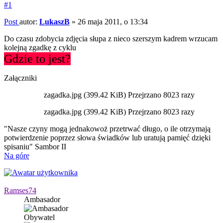
#1
Post
autor:
LukaszB
»
26 maja 2011, o 13:34
Do czasu zdobycia zdjęcia słupa z nieco szerszym kadrem wrzucam
kolejną zgadkę z cyklu
Gdzie to jest?
Załączniki
zagadka.jpg (399.42 KiB) Przejrzano 8023 razy
zagadka.jpg (399.42 KiB) Przejrzano 8023 razy
"Nasze czyny mogą jednakowoż przetrwać długo, o ile otrzymają
potwierdzenie poprzez słowa świadków lub uratują pamięć dzięki
spisaniu" Sambor II
Na górę
Ramses74
Ambasador
Obywatel