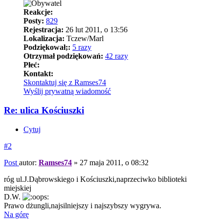
Reakcje:
Posty:
829
Rejestracja:
26 lut 2011, o 13:56
Lokalizacja:
Tczew/Marl
Podziękował;:
5 razy
Otrzymał podziękowań:
42 razy
Płeć:
Kontakt:
Skontaktuj się z Ramses74
Wyślij prywatną wiadomość
Re: ulica Kościuszki
Cytuj
#2
Post
autor:
Ramses74
»
27 maja 2011, o 08:32
róg ul.J.Dąbrowskiego i Kościuszki,naprzeciwko biblioteki
miejskiej
D.W.
Prawo dżungli,najsilniejszy i najszybszy wygrywa.
Na górę