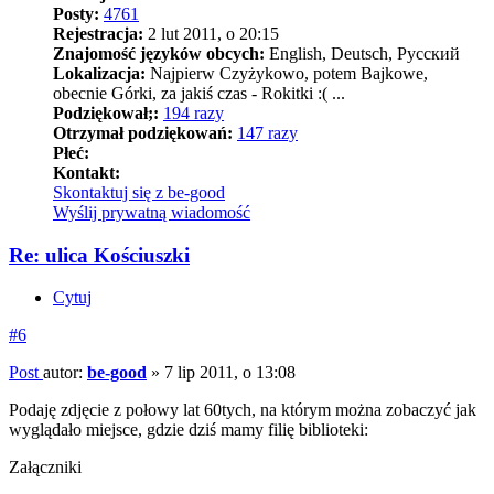
Posty:
4761
Rejestracja:
2 lut 2011, o 20:15
Znajomość języków obcych:
English, Deutsch, Pусский
Lokalizacja:
Najpierw Czyżykowo, potem Bajkowe,
obecnie Górki, za jakiś czas - Rokitki :( ...
Podziękował;:
194 razy
Otrzymał podziękowań:
147 razy
Płeć:
Kontakt:
Skontaktuj się z be-good
Wyślij prywatną wiadomość
Re: ulica Kościuszki
Cytuj
#6
Post
autor:
be-good
»
7 lip 2011, o 13:08
Podaję zdjęcie z połowy lat 60tych, na którym można zobaczyć jak
wyglądało miejsce, gdzie dziś mamy filię biblioteki:
Załączniki