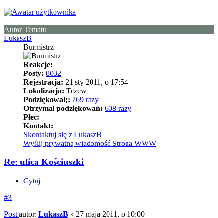
Autor Tematu
LukaszB
Burmistrz
Reakcje:
Posty:
8032
Rejestracja:
21 sty 2011, o 17:54
Lokalizacja:
Tczew
Podziękował;:
769 razy
Otrzymał podziękowań:
608 razy
Płeć:
Kontakt:
Skontaktuj się z LukaszB
Wyślij prywatną wiadomość
Strona WWW
Re: ulica Kościuszki
Cytuj
#3
Post
autor:
LukaszB
»
27 maja 2011, o 10:00