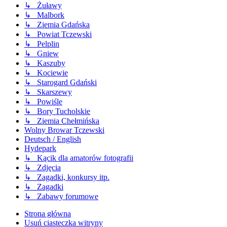
↳ Żuławy
↳ Malbork
↳ Ziemia Gdańska
↳ Powiat Tczewski
↳ Pelplin
↳ Gniew
↳ Kaszuby
↳ Kociewie
↳ Starogard Gdański
↳ Skarszewy
↳ Powiśle
↳ Bory Tucholskie
↳ Ziemia Chełmińska
Wolny Browar Tczewski
Deutsch / English
Hydepark
↳ Kącik dla amatorów fotografii
↳ Zdjęcia
↳ Zagadki, konkursy itp.
↳ Zagadki
↳ Zabawy forumowe
Strona główna
Usuń ciasteczka witryny