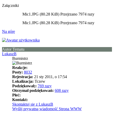
Załączniki
Mic1.JPG (80.28 KiB) Przejrzano 7974 razy
Mic1.JPG (80.28 KiB) Przejrzano 7974 razy
Na górę
Autor Tematu
LukaszB
Burmistrz
Reakcje:
Posty:
8032
Rejestracja:
21 sty 2011, o 17:54
Lokalizacja:
Tczew
Podziękował;:
769 razy
Otrzymał podziękowań:
608 razy
Płeć:
Kontakt:
Skontaktuj się z LukaszB
Wyślij prywatną wiadomość
Strona WWW