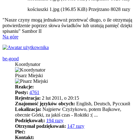
kościuszki 1.jpg (196.85 KiB) Przejrzano 8028 razy
"Nasze czyny mogą jednakowoż przetrwać długo, o ile otrzymają
potwierdzenie poprzez słowa świadków lub uratują pamięć dzięki
spisaniu" Sambor II
Na górę
be-good
Koordynator
Pisarz Miejski
Reakcje:
Posty:
4761
Rejestracja:
2 lut 2011, o 20:15
Znajomość języków obcych:
English, Deutsch, Pусский
Lokalizacja:
Najpierw Czyżykowo, potem Bajkowe,
obecnie Górki, za jakiś czas - Rokitki :( ...
Podziękował;:
194 razy
Otrzymał podziękowań:
147 razy
Płeć:
Kontakt: