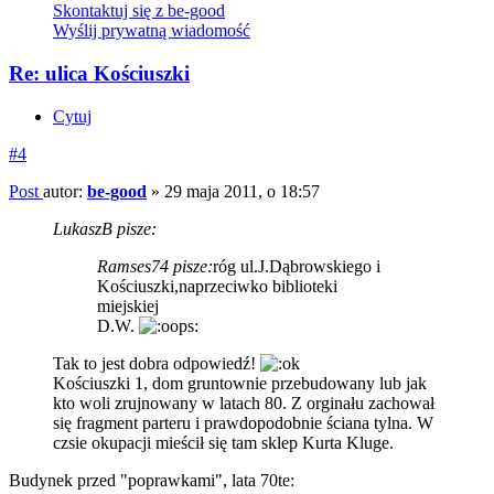
Skontaktuj się z be-good
Wyślij prywatną wiadomość
Re: ulica Kościuszki
Cytuj
#4
Post
autor:
be-good
»
29 maja 2011, o 18:57
LukaszB pisze:
Ramses74 pisze:
róg ul.J.Dąbrowskiego i
Kościuszki,naprzeciwko biblioteki
miejskiej
D.W.
Tak to jest dobra odpowiedź!
Kościuszki 1, dom gruntownie przebudowany lub jak
kto woli zrujnowany w latach 80. Z orginału zachował
się fragment parteru i prawdopodobnie ściana tylna. W
czsie okupacji mieścił się tam sklep Kurta Kluge.
Budynek przed "poprawkami", lata 70te: