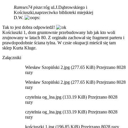
Ramses74 pisze:
róg ul.J.Dąbrowskiego i
Kościuszki,naprzeciwko biblioteki miejskiej
D.W.
Tak to jest dobra odpowiedź!
Kościuszki 1, dom gruntownie przebudowany lub jak kto woli
zrujnowany w latach 80. Z orginału zachował się fragment parteru i
prawdopodobnie ściana tylna. W czsie okupacji mieścił się tam
sklep Kurta Kluge.
Załączniki
Wiesław Szopiński 2.jpg (277.65 KiB) Przejrzano 8028
razy
Wiesław Szopiński 2.jpg (277.65 KiB) Przejrzano 8028
razy
czytelnia og_lna.jpg (133.19 KiB) Przejrzano 8028
razy
czytelnia og_lna.jpg (133.19 KiB) Przejrzano 8028
razy
kościuszki 1.jpg (196.85 KiB) Przejrzano 8028 razy