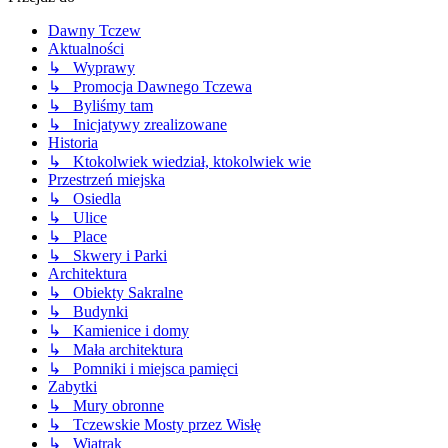
Dawny Tczew
Aktualności
↳ Wyprawy
↳ Promocja Dawnego Tczewa
↳ Byliśmy tam
↳ Inicjatywy zrealizowane
Historia
↳ Ktokolwiek wiedział, ktokolwiek wie
Przestrzeń miejska
↳ Osiedla
↳ Ulice
↳ Place
↳ Skwery i Parki
Architektura
↳ Obiekty Sakralne
↳ Budynki
↳ Kamienice i domy
↳ Mała architektura
↳ Pomniki i miejsca pamięci
Zabytki
↳ Mury obronne
↳ Tczewskie Mosty przez Wisłę
↳ Wiatrak