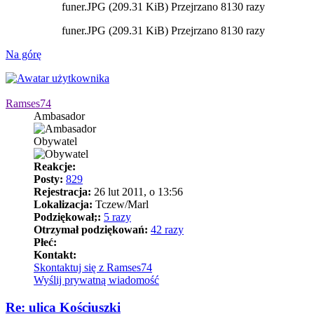
funer.JPG (209.31 KiB) Przejrzano 8130 razy
funer.JPG (209.31 KiB) Przejrzano 8130 razy
Na górę
Ramses74
Ambasador
Obywatel
Reakcje:
Posty:
829
Rejestracja:
26 lut 2011, o 13:56
Lokalizacja:
Tczew/Marl
Podziękował;:
5 razy
Otrzymał podziękowań:
42 razy
Płeć:
Kontakt:
Skontaktuj się z Ramses74
Wyślij prywatną wiadomość
Re: ulica Kościuszki