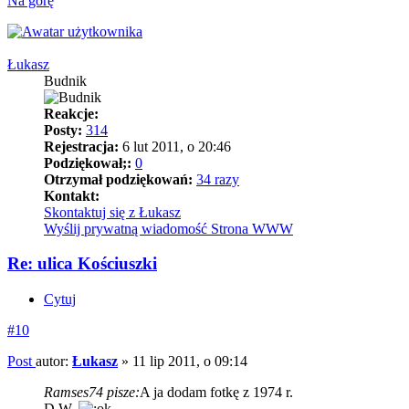
Na górę
Łukasz
Budnik
Reakcje:
Posty:
314
Rejestracja:
6 lut 2011, o 20:46
Podziękował;:
0
Otrzymał podziękowań:
34 razy
Kontakt:
Skontaktuj się z Łukasz
Wyślij prywatną wiadomość
Strona WWW
Re: ulica Kościuszki
Cytuj
#10
Post
autor:
Łukasz
»
11 lip 2011, o 09:14
Ramses74 pisze:
A ja dodam fotkę z 1974 r.
D.W.