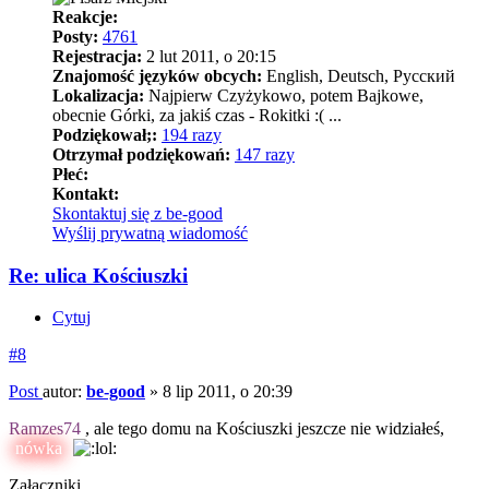
Reakcje:
Posty:
4761
Rejestracja:
2 lut 2011, o 20:15
Znajomość języków obcych:
English, Deutsch, Pусский
Lokalizacja:
Najpierw Czyżykowo, potem Bajkowe,
obecnie Górki, za jakiś czas - Rokitki :( ...
Podziękował;:
194 razy
Otrzymał podziękowań:
147 razy
Płeć:
Kontakt:
Skontaktuj się z be-good
Wyślij prywatną wiadomość
Re: ulica Kościuszki
Cytuj
#8
Post
autor:
be-good
»
8 lip 2011, o 20:39
Ramzes74
, ale tego domu na Kościuszki jeszcze nie widziałeś,
nówka
Załączniki