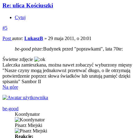
Re: ulica Kościuszki
Cytuj
#5
Post
autor:
LukaszB
»
29 maja 2011, o 20:01
be-good pisze:
Budynek przed "poprawkami", lata 70te:
Świetne zdjęcie
Laleczka zamieszkana, można nawet zobaczyć wyburzony mięsny
"Nasze czyny mogą jednakowoż przetrwać długo, o ile otrzymają
potwierdzenie poprzez słowa świadków lub uratują pamięć dzięki
spisaniu" Sambor II
Na górę
be-good
Koordynator
Pisarz Miejski
Reakcje: