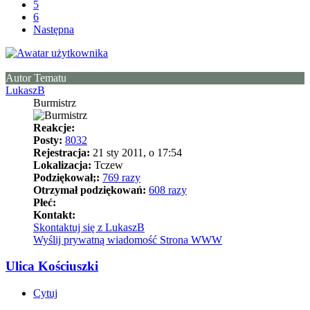
5
6
Następna
Autor Tematu
LukaszB
Burmistrz
Reakcje:
Posty:
8032
Rejestracja:
21 sty 2011, o 17:54
Lokalizacja:
Tczew
Podziękował;:
769 razy
Otrzymał podziękowań:
608 razy
Płeć:
Kontakt:
Skontaktuj się z LukaszB
Wyślij prywatną wiadomość
Strona WWW
Ulica Kościuszki
Cytuj