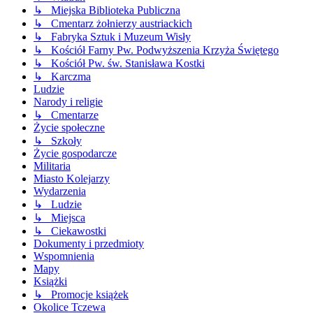
↳ Miejska Biblioteka Publiczna
↳ Cmentarz żołnierzy austriackich
↳ Fabryka Sztuk i Muzeum Wisły
↳ Kościół Farny Pw. Podwyższenia Krzyża Świętego
↳ Kościół Pw. św. Stanisława Kostki
↳ Karczma
Ludzie
Narody i religie
↳ Cmentarze
Życie społeczne
↳ Szkoły
Życie gospodarcze
Militaria
Miasto Kolejarzy
Wydarzenia
↳ Ludzie
↳ Miejsca
↳ Ciekawostki
Dokumenty i przedmioty
Wspomnienia
Mapy
Książki
↳ Promocje książek
Okolice Tczewa