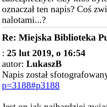
oznaczał ten napis? Coś zw
nalotami...?
Re: Miejska Biblioteka P
:
25 lut 2019, o 16:54
autor:
LukaszB
Napis został sfotografowan
p=3188#p3188
Jest on jak najbardziej zwi