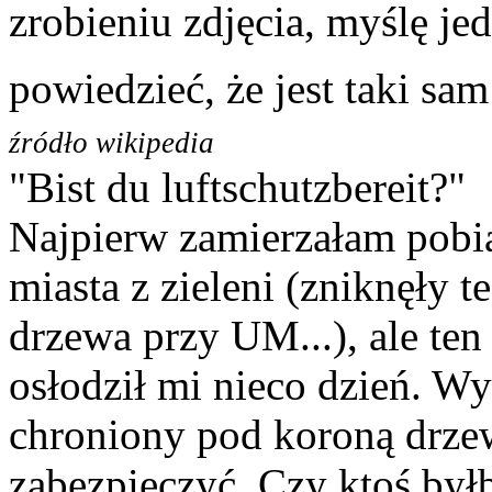
zrobieniu zdjęcia, myślę je
powiedzieć, że jest taki sam
źródło wikipedia
"Bist du luftschutzbereit?"
Najpierw zamierzałam pobia
miasta z zieleni (zniknęły t
drzewa przy UM...), ale ten
osłodził mi nieco dzień. Wyd
chroniony pod koroną drze
zabezpieczyć. Czy ktoś był