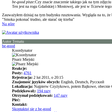
be-good pisze:
Czy znacie znaczenie takiego jak na tym zdjęciu
Ten jest na rogu Gdańskiej i Mostowej, ale jest w Tczewie tego
Zauważyłem dzisiaj na tym budynku rusztowania. Wygląda na to, że 
"Smoka pokonać trudno, ale starać się trzeba"
Na górę
Autor Tematu
be-good
Koordynator
Pisarz Miejski
Reakcje:
Posty:
4761
Rejestracja:
2 lut 2011, o 20:15
Znajomość języków obcych:
English, Deutsch, Pусский
Lokalizacja:
Najpierw Czyżykowo, potem Bajkowe, obecnie Górki
Podziękował;:
194 razy
Otrzymał podziękowań:
147 razy
Płeć:
Kontakt:
Skontaktuj się z be-good