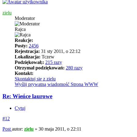
zielu
Moderator
Rajca
Reakcje:
Posty:
2456
Rejestracja:
31 sty 2011, o 22:12
Lokalizacja:
Tczew
Podziękował;:
215 razy
Otrzymał podziękowań:
280 razy
Kontakt:
Skontaktuj się z zielu
Wyślij prywatną wiadomość
Strona WWW
Re: Wieńce laurowe
Cytuj
#12
Post
autor:
zielu
»
30 maja 2011, o 22:11