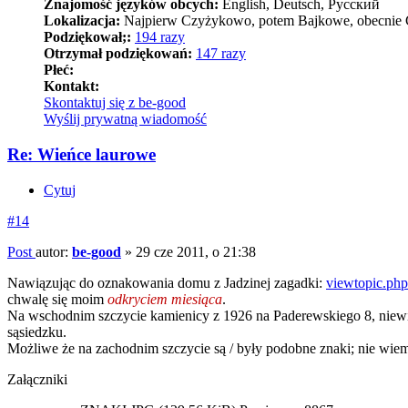
Znajomość języków obcych:
English, Deutsch, Pусский
Lokalizacja:
Najpierw Czyżykowo, potem Bajkowe, obecnie Górki
Podziękował;:
194 razy
Otrzymał podziękowań:
147 razy
Płeć:
Kontakt:
Skontaktuj się z be-good
Wyślij prywatną wiadomość
Re: Wieńce laurowe
Cytuj
#14
Post
autor:
be-good
»
29 cze 2011, o 21:38
Nawiązując do oznakowania domu z Jadzinej zagadki:
viewtopic.ph
chwalę się moim
odkryciem miesiąca
.
Na wschodnim szczycie kamienicy z 1926 na Paderewskiego 8, niewido
sąsiedzku.
Możliwe że na zachodnim szczycie są / były podobne znaki; nie wiem
Załączniki