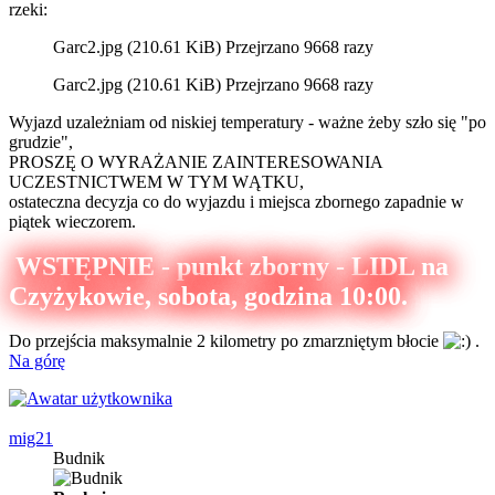
rzeki:
Garc2.jpg (210.61 KiB) Przejrzano 9668 razy
Garc2.jpg (210.61 KiB) Przejrzano 9668 razy
Wyjazd uzależniam od niskiej temperatury - ważne żeby szło się "po
grudzie",
PROSZĘ O WYRAŻANIE ZAINTERESOWANIA
UCZESTNICTWEM W TYM WĄTKU,
ostateczna decyzja co do wyjazdu i miejsca zbornego zapadnie w
piątek wieczorem.
WSTĘPNIE - punkt zborny - LIDL na
Czyżykowie, sobota, godzina 10:00.
Do przejścia maksymalnie 2 kilometry po zmarzniętym błocie
.
Na górę
mig21
Budnik