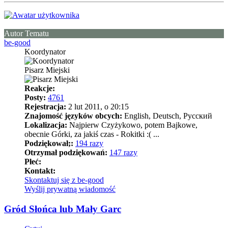
Autor Tematu
be-good
Koordynator
Pisarz Miejski
Reakcje:
Posty:
4761
Rejestracja:
2 lut 2011, o 20:15
Znajomość języków obcych:
English, Deutsch, Pусский
Lokalizacja:
Najpierw Czyżykowo, potem Bajkowe,
obecnie Górki, za jakiś czas - Rokitki :( ...
Podziękował;:
194 razy
Otrzymał podziękowań:
147 razy
Płeć:
Kontakt:
Skontaktuj się z be-good
Wyślij prywatną wiadomość
Gród Słońca lub Mały Garc