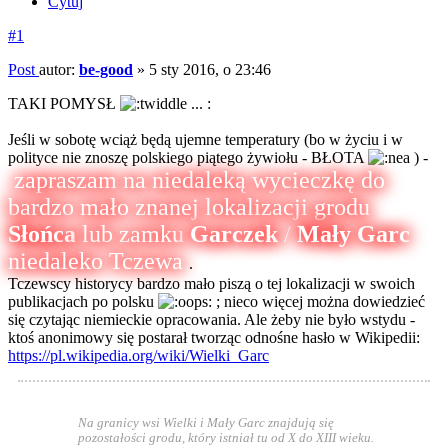
Cytuj
#1
Post
autor:
be-good
»
5 sty 2016, o 23:46
TAKI POMYSŁ
... :
Jeśli w sobotę wciąż będą ujemne temperatury (bo w życiu i w
polityce nie znoszę polskiego piątego żywiołu - BŁOTA
) -
zapraszam na niedaleką wycieczkę do
bardzo mało znanej lokalizacji grodu
Słońca
lub zamku
Garczek
/
Mały Garc
niedaleko Tczewa
.
Tczewscy historycy bardzo mało piszą o tej lokalizacji w swoich
publikacjach po polsku
; nieco więcej można dowiedzieć
się czytając niemieckie opracowania. Ale żeby nie było wstydu -
ktoś anonimowy się postarał tworząc odnośne hasło w Wikipedii:
https://pl.wikipedia.org/wiki/Wielki_Garc
Na granicy wsi Wielki i Mały Garc znajdują się
pozostałości grodu, który istniał tu od X do XIII wieku.