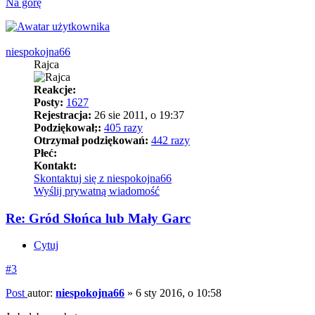
Na górę
niespokojna66
Rajca
Reakcje:
Posty:
1627
Rejestracja:
26 sie 2011, o 19:37
Podziękował;:
405 razy
Otrzymał podziękowań:
442 razy
Płeć:
Kontakt:
Skontaktuj się z niespokojna66
Wyślij prywatną wiadomość
Re: Gród Słońca lub Mały Garc
Cytuj
#3
Post
autor:
niespokojna66
»
6 sty 2016, o 10:58