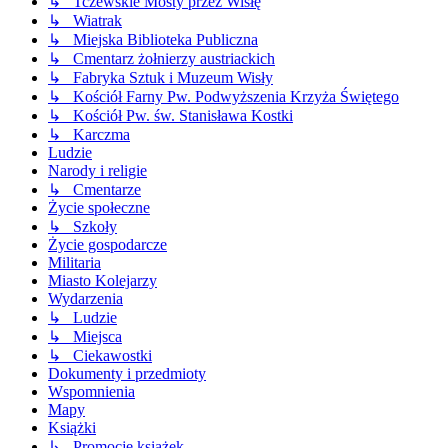
↳ Tczewskie Mosty przez Wisłę
↳ Wiatrak
↳ Miejska Biblioteka Publiczna
↳ Cmentarz żołnierzy austriackich
↳ Fabryka Sztuk i Muzeum Wisły
↳ Kościół Farny Pw. Podwyższenia Krzyża Świętego
↳ Kościół Pw. św. Stanisława Kostki
↳ Karczma
Ludzie
Narody i religie
↳ Cmentarze
Życie społeczne
↳ Szkoły
Życie gospodarcze
Militaria
Miasto Kolejarzy
Wydarzenia
↳ Ludzie
↳ Miejsca
↳ Ciekawostki
Dokumenty i przedmioty
Wspomnienia
Mapy
Książki
↳ Promocje książek