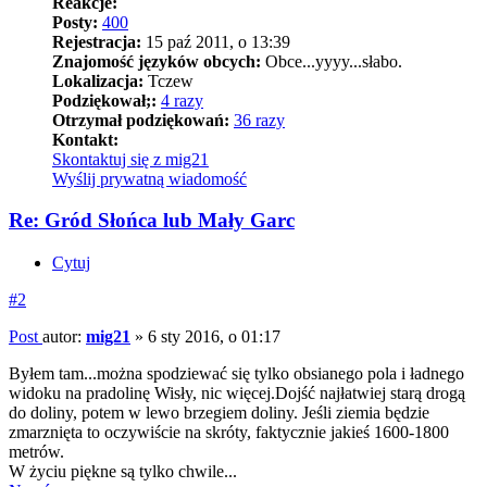
Reakcje:
Posty:
400
Rejestracja:
15 paź 2011, o 13:39
Znajomość języków obcych:
Obce...yyyy...słabo.
Lokalizacja:
Tczew
Podziękował;:
4 razy
Otrzymał podziękowań:
36 razy
Kontakt:
Skontaktuj się z mig21
Wyślij prywatną wiadomość
Re: Gród Słońca lub Mały Garc
Cytuj
#2
Post
autor:
mig21
»
6 sty 2016, o 01:17
Byłem tam...można spodziewać się tylko obsianego pola i ładnego
widoku na pradolinę Wisły, nic więcej.Dojść najłatwiej starą drogą
do doliny, potem w lewo brzegiem doliny. Jeśli ziemia będzie
zmarznięta to oczywiście na skróty, faktycznie jakieś 1600-1800
metrów.
W życiu piękne są tylko chwile...