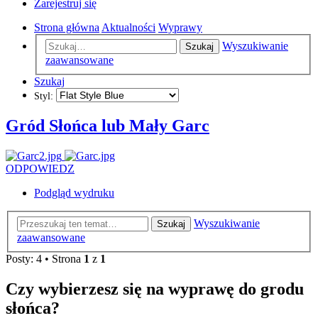
Zarejestruj się
Strona główna
Aktualności
Wyprawy
Wyszukiwanie
Szukaj
zaawansowane
Szukaj
Styl:
Gród Słońca lub Mały Garc
ODPOWIEDZ
Podgląd wydruku
Wyszukiwanie
Szukaj
zaawansowane
Posty: 4 • Strona
1
z
1
Czy wybierzesz się na wyprawę do grodu
słońca?