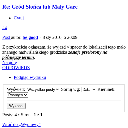
Re: Gród Słońca lub Mały Garc
Cytuj
#4
Post
autor:
be-good
»
8 sty 2016, o 20:09
Z przykrością ogłaszam, że wyjazd // spacer do lokalizacji tego mało
znanego nadwiślańskiego grodziska
zostaje przełożony na
późniejszy termin
.
Na górę
ODPOWIEDZ
Podgląd wydruku
Wyświetl:
Sortuj wg:
Kierunek:
Posty: 4 • Strona
1
z
1
Wróć do „Wyprawy”