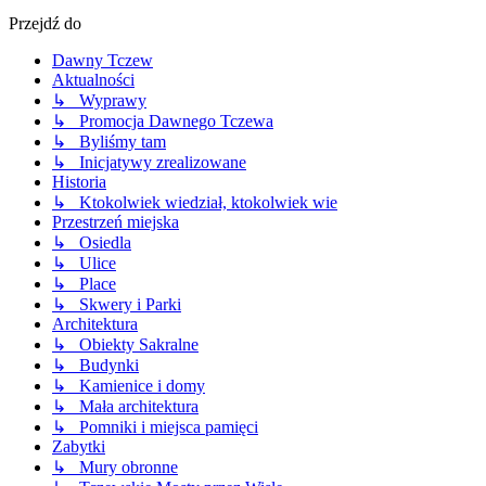
Przejdź do
Dawny Tczew
Aktualności
↳ Wyprawy
↳ Promocja Dawnego Tczewa
↳ Byliśmy tam
↳ Inicjatywy zrealizowane
Historia
↳ Ktokolwiek wiedział, ktokolwiek wie
Przestrzeń miejska
↳ Osiedla
↳ Ulice
↳ Place
↳ Skwery i Parki
Architektura
↳ Obiekty Sakralne
↳ Budynki
↳ Kamienice i domy
↳ Mała architektura
↳ Pomniki i miejsca pamięci
Zabytki
↳ Mury obronne