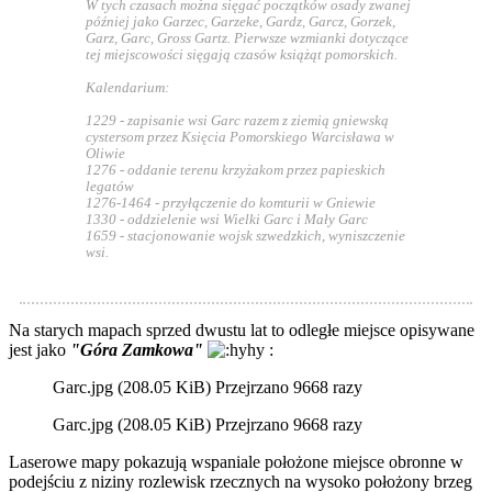
W tych czasach można sięgać początków osady zwanej
później jako Garzec, Garzeke, Gardz, Garcz, Gorzek,
Garz, Garc, Gross Gartz. Pierwsze wzmianki dotyczące
tej miejscowości sięgają czasów książąt pomorskich.
Kalendarium:
1229 - zapisanie wsi Garc razem z ziemią gniewską
cystersom przez Księcia Pomorskiego Warcisława w
Oliwie
1276 - oddanie terenu krzyżakom przez papieskich
legatów
1276-1464 - przyłączenie do komturii w Gniewie
1330 - oddzielenie wsi Wielki Garc i Mały Garc
1659 - stacjonowanie wojsk szwedzkich, wyniszczenie
wsi.
Na starych mapach sprzed dwustu lat to odległe miejsce opisywane
jest jako
"Góra Zamkowa"
:
Garc.jpg (208.05 KiB) Przejrzano 9668 razy
Garc.jpg (208.05 KiB) Przejrzano 9668 razy
Laserowe mapy pokazują wspaniale położone miejsce obronne w
podejściu z niziny rozlewisk rzecznych na wysoko położony brzeg