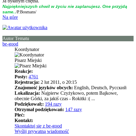
Ja byłabym chętna.
Naj­piękniej­szych chwil w życiu nie zap­la­nujesz. One przyjdą
.
same.
/P.Bosmans/
Na górę
Autor Tematu
be-good
Koordynator
Pisarz Miejski
Reakcje:
Posty:
4761
Rejestracja:
2 lut 2011, o 20:15
Znajomość języków obcych:
English, Deutsch, Pусский
Lokalizacja:
Najpierw Czyżykowo, potem Bajkowe,
obecnie Górki, za jakiś czas - Rokitki :( ...
Podziękował;:
194 razy
Otrzymał podziękowań:
147 razy
Płeć:
Kontakt:
Skontaktuj się z be-good
Wyślij prywatną wiadomość