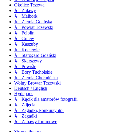
Okolice Tczewa
↳ Żuławy
↳ Malbork
↳ Ziemia Gdańska
↳ Powiat Tczewski
↳ Pelplin
↳ Gniew
↳ Kaszuby
↳ Kociewie
↳ Starogard Gdański
↳ Skarszewy
↳ Powiśle
↳ Bory Tucholskie
↳ Ziemia Chełmińska
Wolny Browar Tczewski
Deutsch / English
Hydepark
↳ Kącik dla amatorów fotografii
↳ Zdjęcia
↳ Zagadki, konkursy itp.
↳ Zagadki
↳ Zabawy forumowe
Strona główna