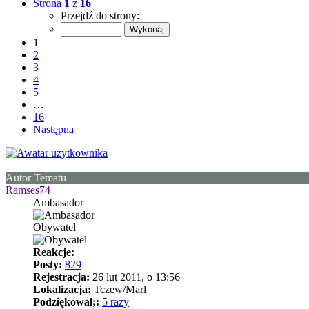
Strona
1
z
16
Przejdź do strony:
1
2
3
4
5
…
16
Następna
Autor Tematu
Ramses74
Ambasador
Obywatel
Reakcje:
Posty:
829
Rejestracja:
26 lut 2011, o 13:56
Lokalizacja:
Tczew/Marl
Podziękował;:
5 razy