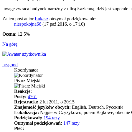
uwagę zwraca budynek narożny z ulicą Łazienną, dziś jest zupełnie i
Za ten post autor
Łukasz
otrzymał podziękowanie:
niespokojna66
(17 paź 2016, o 17:10)
Ocena:
12.5%
Na górę
be-good
Koordynator
Pisarz Miejski
Reakcje:
Posty:
4761
Rejestracja:
2 lut 2011, o 20:15
Znajomość języków obcych:
English, Deutsch, Pусский
Lokalizacja:
Najpierw Czyżykowo, potem Bajkowe, obecnie Górki
Podziękował;:
194 razy
Otrzymał podziękowań:
147 razy
Płeć: