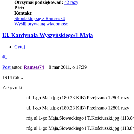
Otrzymał podziękowań:
42 razy
Płeć:
Kontakt:
Skontaktuj się z Ramses74
Wyślij prywatną wiadomość
Ul. Kardynała Wyszyńskiego/1 Maja
Cytuj
#1
Post
autor:
Ramses74
»
8 mar 2011, o 17:39
1914 rok...
Załączniki
ul. 1-go Maja.jpg (180.23 KiB) Przejrzano 12801 razy
ul. 1-go Maja.jpg (180.23 KiB) Przejrzano 12801 razy
róg ul.1-go Maja,Słowackiego i T.Kościuszki.jpg (113.8
róg ul.1-go Maja,Słowackiego i T.Kościuszki.jpg (113.8