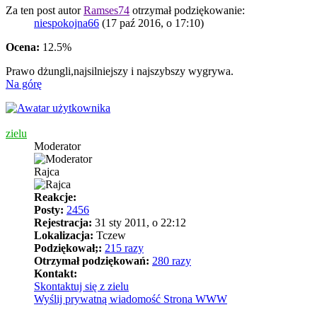
Za ten post autor
Ramses74
otrzymał podziękowanie:
niespokojna66
(17 paź 2016, o 17:10)
Ocena:
12.5%
Prawo dżungli,najsilniejszy i najszybszy wygrywa.
Na górę
zielu
Moderator
Rajca
Reakcje:
Posty:
2456
Rejestracja:
31 sty 2011, o 22:12
Lokalizacja:
Tczew
Podziękował;:
215 razy
Otrzymał podziękowań:
280 razy
Kontakt:
Skontaktuj się z zielu
Wyślij prywatną wiadomość
Strona WWW