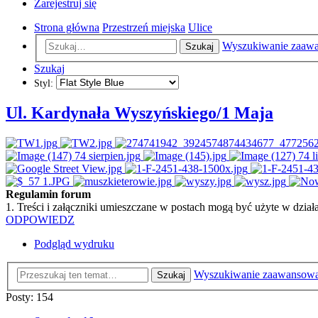
Zarejestruj się
Strona główna
Przestrzeń miejska
Ulice
Wyszukiwanie zaaw
Szukaj
Szukaj
Styl:
Ul. Kardynała Wyszyńskiego/1 Maja
Regulamin forum
1. Treści i załączniki umieszczane w postach mogą być użyte w dzi
ODPOWIEDZ
Podgląd wydruku
Wyszukiwanie zaawansow
Szukaj
Posty: 154