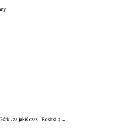
nny
, za jakiś czas - Rokitki :( ...