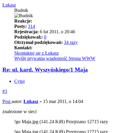
Łukasz
Budnik
Reakcje:
Posty:
314
Rejestracja:
6 lut 2011, o 20:46
Podziękował;:
0
Otrzymał podziękowań:
34 razy
Kontakt:
Skontaktuj się z Łukasz
Wyślij prywatną wiadomość
Strona WWW
Re: ul. kard. Wyszyńskiego/1 Maja
Cytuj
#3
Post
autor:
Łukasz
»
15 mar 2011, o 14:04
znalezione w sieci
!go Maja.jpg (141.24 KiB) Przejrzano 12715 razy
!go Maja.jpg (141.24 KiB) Przejrzano 12715 razy