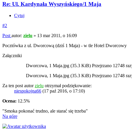
Re: Ul. Kardynała Wyszyńskiego/1 Maja
Cytuj
#2
Post
autor:
zielu
»
13 mar 2011, o 16:09
Pocztówka z ul. Dworcową (dziś 1 Maja) - w tle Hotel Dworcowy
Załączniki
Dworcowa, 1 Maja.jpg (35.3 KiB) Przejrzano 12748 raz
Dworcowa, 1 Maja.jpg (35.3 KiB) Przejrzano 12748 raz
Za ten post autor
zielu
otrzymał podziękowanie:
niespokojna66
(17 paź 2016, o 17:10)
Ocena:
12.5%
"Smoka pokonać trudno, ale starać się trzeba"
Na górę