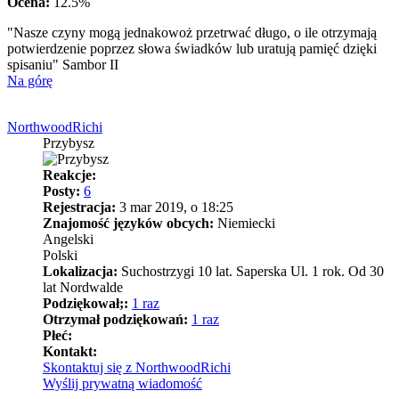
Ocena:
12.5%
"Nasze czyny mogą jednakowoż przetrwać długo, o ile otrzymają
potwierdzenie poprzez słowa świadków lub uratują pamięć dzięki
spisaniu" Sambor II
Na górę
NorthwoodRichi
Przybysz
Reakcje:
Posty:
6
Rejestracja:
3 mar 2019, o 18:25
Znajomość języków obcych:
Niemiecki
Angelski
Polski
Lokalizacja:
Suchostrzygi 10 lat. Saperska Ul. 1 rok. Od 30
lat Nordwalde
Podziękował;:
1 raz
Otrzymał podziękowań:
1 raz
Płeć:
Kontakt:
Skontaktuj się z NorthwoodRichi
Wyślij prywatną wiadomość