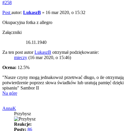
#258
Post
autor:
LukaszB
»
16 mar 2020, o 15:32
Okupacyjna fotka z allegro
Załączniki
16.11.1940
Za ten post autor
LukaszB
otrzymał podziękowanie:
mieczy
(16 mar 2020, o 15:46)
Ocena:
12.5%
"Nasze czyny mogą jednakowoż przetrwać długo, o ile otrzymają
potwierdzenie poprzez słowa świadków lub uratują pamięć dzięki
spisaniu" Sambor II
Na górę
AnnaK
Przybysz
Reakcje:
Posty:
86