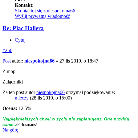
Kontakt:
Skontaktuj się z niespokojna66
Wyślij prywatną wiadomość
Re: Plac Hallera
Cytuj
#256
Post
autor:
niespokojna66
»
27 lis 2019, o 18:47
Z mbp
Załączniki
Za ten post autor
niespokojna66
otrzymał podziękowanie:
mieczy
(28 lis 2019, o 15:00)
Ocena:
12.5%
Naj­piękniej­szych chwil w życiu nie zap­la­nujesz. One przyjdą
.
same.
/P.Bosmans/
Na górę