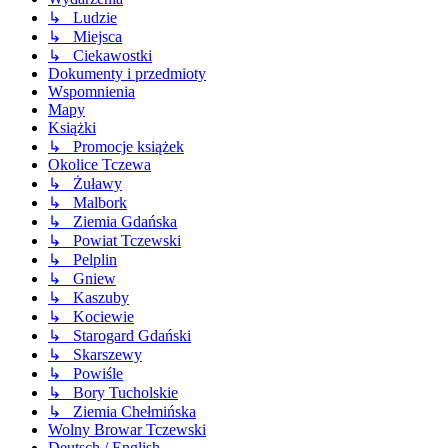
↳ Ludzie
↳ Miejsca
↳ Ciekawostki
Dokumenty i przedmioty
Wspomnienia
Mapy
Książki
↳ Promocje książek
Okolice Tczewa
↳ Żuławy
↳ Malbork
↳ Ziemia Gdańska
↳ Powiat Tczewski
↳ Pelplin
↳ Gniew
↳ Kaszuby
↳ Kociewie
↳ Starogard Gdański
↳ Skarszewy
↳ Powiśle
↳ Bory Tucholskie
↳ Ziemia Chełmińska
Wolny Browar Tczewski
Deutsch / English