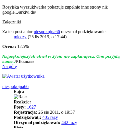
Rosyjska wyszukiwarka pokazuje zupełnie inne strony niż
google.../arkivi.de/
Załączniki
Za ten post autor
niespokojna66
otrzymał podziękowanie:
mieczy
(25 lis 2019, o 17:44)
Ocena:
12.5%
Naj­piękniej­szych chwil w życiu nie zap­la­nujesz. One przyjdą
.
same.
/P.Bosmans/
Na górę
niespokojna66
Rajca
Reakcje:
Posty:
1627
Rejestracja:
26 sie 2011, o 19:37
Podziękował;:
405 razy
Otrzymał podziękowań:
442 razy
Płeć: