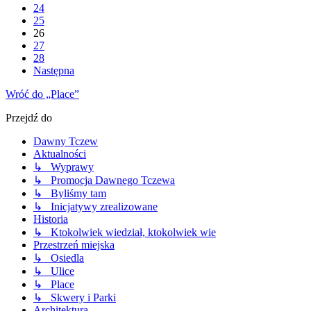
24
25
26
27
28
Następna
Wróć do „Place”
Przejdź do
Dawny Tczew
Aktualności
↳ Wyprawy
↳ Promocja Dawnego Tczewa
↳ Byliśmy tam
↳ Inicjatywy zrealizowane
Historia
↳ Ktokolwiek wiedział, ktokolwiek wie
Przestrzeń miejska
↳ Osiedla
↳ Ulice
↳ Place
↳ Skwery i Parki
Architektura