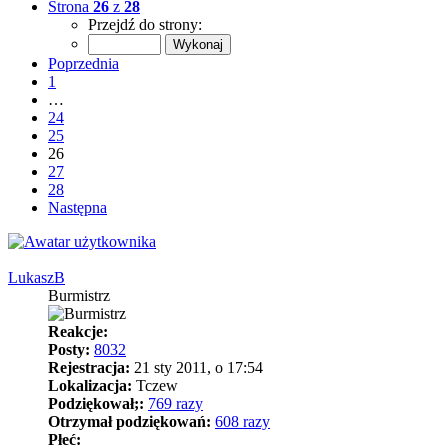
Strona
26
z
28
Przejdź do strony:
Poprzednia
1
…
24
25
26
27
28
Następna
LukaszB
Burmistrz
Reakcje:
Posty:
8032
Rejestracja:
21 sty 2011, o 17:54
Lokalizacja:
Tczew
Podziękował;:
769 razy
Otrzymał podziękowań:
608 razy
Płeć: