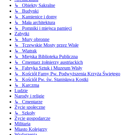
↳ Obiekty Sakralne
↳ Budynki
↳ Kamienice i domy
↳ Mała architektura
↳ Pomniki i miejsca pamięci
Zabytki
↳ Mury obronne
↳ Tczewskie Mosty przez Wisłę
↳ Wiatrak
↳ Miejska Biblioteka Publiczna
↳ Cmentarz żołnierzy austriackich
↳ Fabryka Sztuk i Muzeum Wisły
↳ Kościół Farny Pw. Podwyższenia Krzyża Świętego
↳ Kościół Pw. św. Stanisława Kostki
↳ Karczma
Ludzie
Narody i religie
↳ Cmentarze
Życie społeczne
↳ Szkoły
Życie gospodarcze
Militaria
Miasto Kolejarzy
Wydarzenia