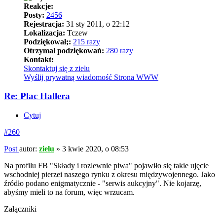
Reakcje:
Posty:
2456
Rejestracja:
31 sty 2011, o 22:12
Lokalizacja:
Tczew
Podziękował;:
215 razy
Otrzymał podziękowań:
280 razy
Kontakt:
Skontaktuj się z zielu
Wyślij prywatną wiadomość
Strona WWW
Re: Plac Hallera
Cytuj
#260
Post
autor:
zielu
»
3 kwie 2020, o 08:53
Na profilu FB "Składy i rozlewnie piwa" pojawiło się takie ujęcie
wschodniej pierzei naszego rynku z okresu międzywojennego. Jako
źródło podano enigmatycznie - "serwis aukcyjny". Nie kojarzę,
abyśmy mieli to na forum, więc wrzucam.
Załączniki