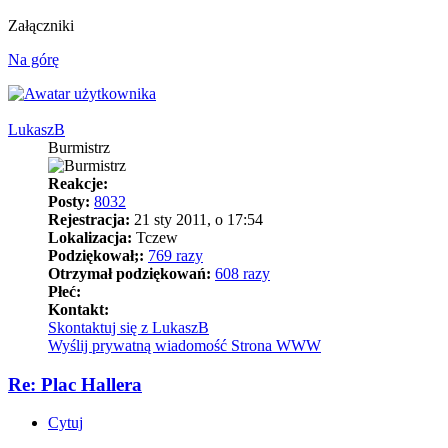
Załączniki
Na górę
LukaszB
Burmistrz
Reakcje:
Posty:
8032
Rejestracja:
21 sty 2011, o 17:54
Lokalizacja:
Tczew
Podziękował;:
769 razy
Otrzymał podziękowań:
608 razy
Płeć:
Kontakt:
Skontaktuj się z LukaszB
Wyślij prywatną wiadomość
Strona WWW
Re: Plac Hallera
Cytuj