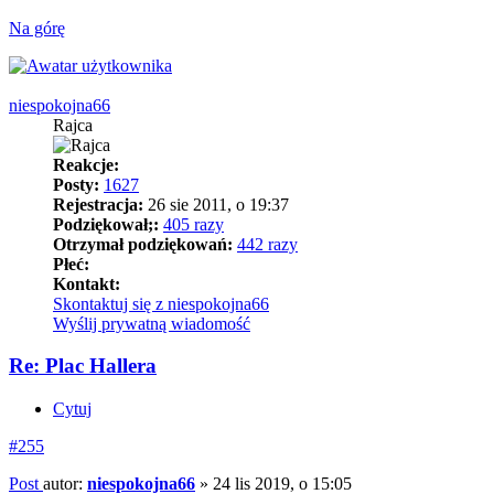
Na górę
niespokojna66
Rajca
Reakcje:
Posty:
1627
Rejestracja:
26 sie 2011, o 19:37
Podziękował;:
405 razy
Otrzymał podziękowań:
442 razy
Płeć:
Kontakt:
Skontaktuj się z niespokojna66
Wyślij prywatną wiadomość
Re: Plac Hallera
Cytuj
#255
Post
autor:
niespokojna66
»
24 lis 2019, o 15:05