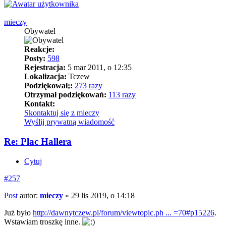
mieczy
Obywatel
Reakcje:
Posty:
598
Rejestracja:
5 mar 2011, o 12:35
Lokalizacja:
Tczew
Podziękował;:
273 razy
Otrzymał podziękowań:
113 razy
Kontakt:
Skontaktuj się z mieczy
Wyślij prywatną wiadomość
Re: Plac Hallera
Cytuj
#257
Post
autor:
mieczy
»
29 lis 2019, o 14:18
Już było
http://dawnytczew.pl/forum/viewtopic.ph ... =70#p15226
.
Wstawiam troszkę inne.