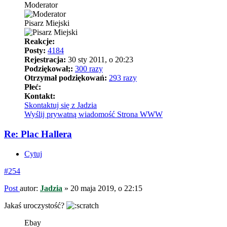
Moderator
Pisarz Miejski
Reakcje:
Posty:
4184
Rejestracja:
30 sty 2011, o 20:23
Podziękował;:
300 razy
Otrzymał podziękowań:
293 razy
Płeć:
Kontakt:
Skontaktuj się z Jadzia
Wyślij prywatną wiadomość
Strona WWW
Re: Plac Hallera
Cytuj
#254
Post
autor:
Jadzia
»
20 maja 2019, o 22:15
Jakaś uroczystość?
Ebay