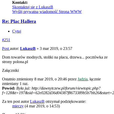
Kontakt:
Skontaktuj się z LukaszB
Wyślij prywatną wiadomość
Strona WWW
Re: Plac Hallera
Cytuj
#251
Post
autor:
LukaszB
»
3 mar 2019, o 23:57
Dom towarów modnych, stoliki na placu, drzewa... pocztówka ze
strony polona.pl
Załączniki
Ostatnio zmieniony 8 mar 2019, o 20:46 przez
Jadzia
, łącznie
zmieniany 1 raz.
Powód:
Była już: http://dawnytczew.pl/forum/viewtopic.php?
f=128&t=197&sid=62e0282d36d04387f8673389b5b7bb26&start=
Za ten post autor
LukaszB
otrzymał podziękowanie:
mieczy
(4 mar 2019, o 14:53)