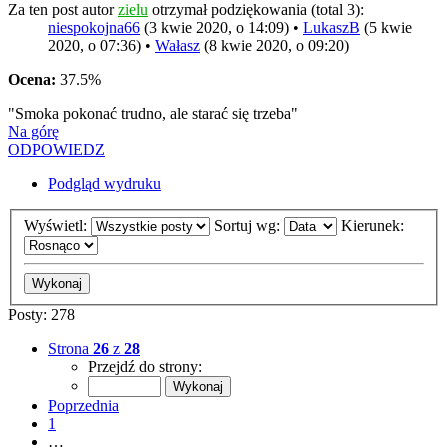
Za ten post autor
zielu
otrzymał podziękowania (total 3):
niespokojna66
(3 kwie 2020, o 14:09) •
LukaszB
(5 kwie
2020, o 07:36) •
Wałasz
(8 kwie 2020, o 09:20)
Ocena:
37.5%
"Smoka pokonać trudno, ale starać się trzeba"
Na górę
ODPOWIEDZ
Podgląd wydruku
Wyświetl:
Sortuj wg:
Kierunek:
Posty: 278
Strona
26
z
28
Przejdź do strony:
Poprzednia
1
…