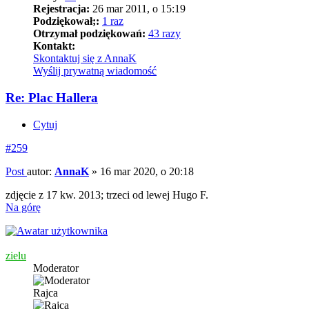
Rejestracja:
26 mar 2011, o 15:19
Podziękował;:
1 raz
Otrzymał podziękowań:
43 razy
Kontakt:
Skontaktuj się z AnnaK
Wyślij prywatną wiadomość
Re: Plac Hallera
Cytuj
#259
Post
autor:
AnnaK
»
16 mar 2020, o 20:18
zdjęcie z 17 kw. 2013; trzeci od lewej Hugo F.
Na górę
zielu
Moderator
Rajca