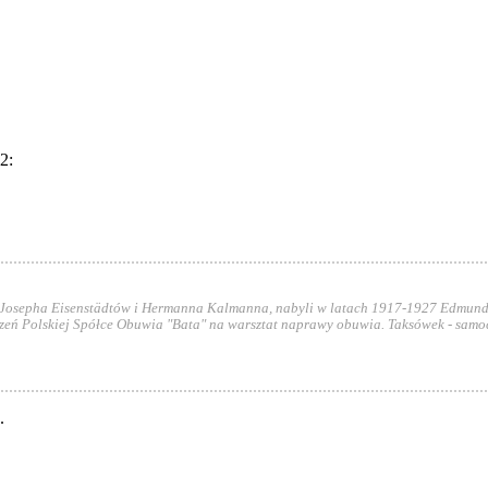
2:
 Josepha Eisenstädtów i Hermanna Kalmanna, nabyli w latach 1917-1927 Edmund i 
czeń Polskiej Spółce Obuwia "Bata" na warsztat naprawy obuwia. Taksówek - samo
.