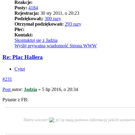
Reakcje:
Posty:
4184
Rejestracja:
30 sty 2011, o 20:23
Podziękował;:
300 razy
Otrzymał podziękowań:
293 razy
Płeć:
Kontakt:
Skontaktuj się z Jadzia
Wyślij prywatną wiadomość
Strona WWW
Re: Plac Hallera
Cytuj
#231
Post
autor:
Jadzia
»
5 lip 2016, o 20:34
Pytanie z FB:
Dobry wieczór!
) Czy mają państwo informację jakich wymiarów