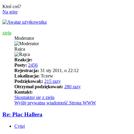
Ktoś coś?
Na górę
zielu
Moderator
Rajca
Reakcje:
Posty:
2456
Rejestracja:
31 sty 2011, o 22:12
Lokalizacja:
Tczew
Podziękował;:
215 razy
Otrzymał podziękowań:
280 razy
Kontakt:
Skontaktuj się z zielu
Wyślij prywatną wiadomość
Strona WWW
Re: Plac Hallera
Cytuj