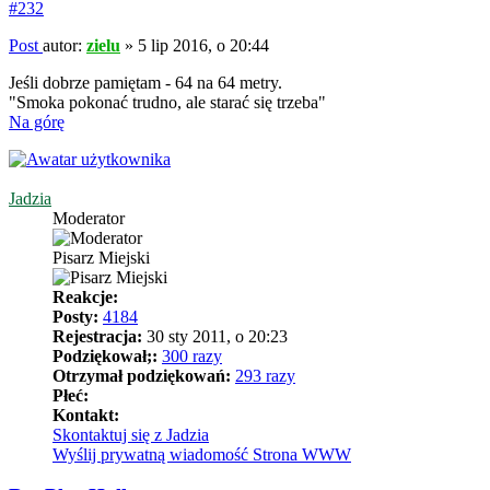
#232
Post
autor:
zielu
»
5 lip 2016, o 20:44
Jeśli dobrze pamiętam - 64 na 64 metry.
"Smoka pokonać trudno, ale starać się trzeba"
Na górę
Jadzia
Moderator
Pisarz Miejski
Reakcje:
Posty:
4184
Rejestracja:
30 sty 2011, o 20:23
Podziękował;:
300 razy
Otrzymał podziękowań:
293 razy
Płeć:
Kontakt:
Skontaktuj się z Jadzia
Wyślij prywatną wiadomość
Strona WWW