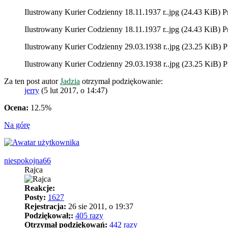
Ilustrowany Kurier Codzienny 18.11.1937 r..jpg (24.43 KiB) P
Ilustrowany Kurier Codzienny 18.11.1937 r..jpg (24.43 KiB) P
Ilustrowany Kurier Codzienny 29.03.1938 r..jpg (23.25 KiB) P
Ilustrowany Kurier Codzienny 29.03.1938 r..jpg (23.25 KiB) P
Za ten post autor
Jadzia
otrzymał podziękowanie:
jerry
(5 lut 2017, o 14:47)
Ocena:
12.5%
Na górę
niespokojna66
Rajca
Reakcje:
Posty:
1627
Rejestracja:
26 sie 2011, o 19:37
Podziękował;:
405 razy
Otrzymał podziękowań:
442 razy