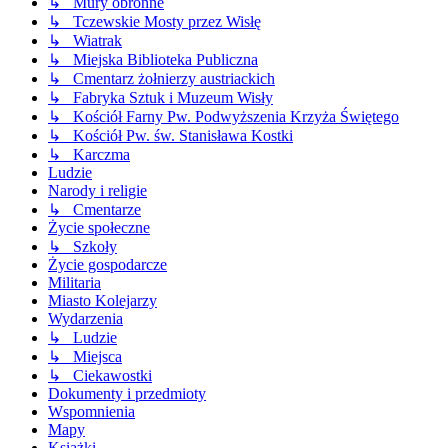
↳ Mury obronne
↳ Tczewskie Mosty przez Wisłę
↳ Wiatrak
↳ Miejska Biblioteka Publiczna
↳ Cmentarz żołnierzy austriackich
↳ Fabryka Sztuk i Muzeum Wisły
↳ Kościół Farny Pw. Podwyższenia Krzyża Świętego
↳ Kościół Pw. św. Stanisława Kostki
↳ Karczma
Ludzie
Narody i religie
↳ Cmentarze
Życie społeczne
↳ Szkoły
Życie gospodarcze
Militaria
Miasto Kolejarzy
Wydarzenia
↳ Ludzie
↳ Miejsca
↳ Ciekawostki
Dokumenty i przedmioty
Wspomnienia
Mapy
Książki