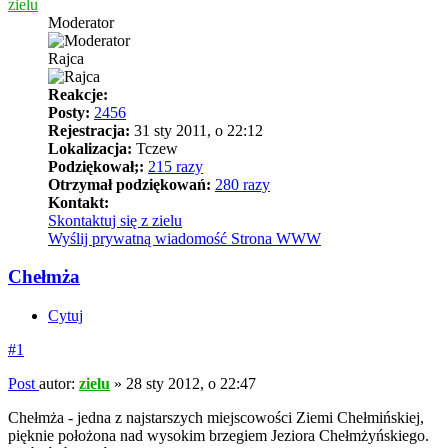
zielu
Moderator
Rajca
Reakcje:
Posty:
2456
Rejestracja:
31 sty 2011, o 22:12
Lokalizacja:
Tczew
Podziękował;:
215 razy
Otrzymał podziękowań:
280 razy
Kontakt:
Skontaktuj się z zielu
Wyślij prywatną wiadomość
Strona WWW
Chełmża
Cytuj
#1
Post
autor:
zielu
»
28 sty 2012, o 22:47
Chełmża - jedna z najstarszych miejscowości Ziemi Chełmińskiej,
pięknie położona nad wysokim brzegiem Jeziora Chełmżyńskiego.