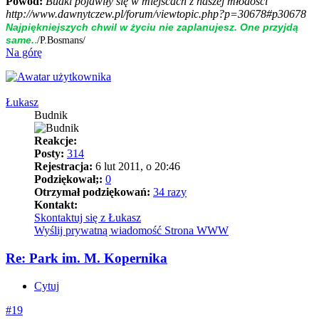
Powód:
Budki pojawiły się w miejscach z naszej młodości
http://www.dawnytczew.pl/forum/viewtopic.php?p=30678#p30678
Naj­piękniej­szych chwil w życiu nie zap­la­nujesz. One przyjdą
.
same.
/P.Bosmans/
Na górę
Łukasz
Budnik
Reakcje:
Posty:
314
Rejestracja:
6 lut 2011, o 20:46
Podziękował;:
0
Otrzymał podziękowań:
34 razy
Kontakt:
Skontaktuj się z Łukasz
Wyślij prywatną wiadomość
Strona WWW
Re: Park im. M. Kopernika
Cytuj
#19