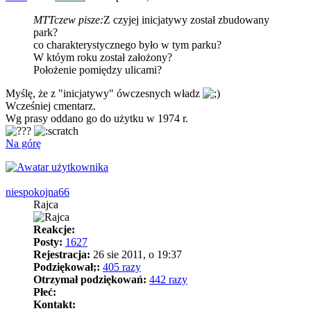
MTTczew pisze:
Z czyjej inicjatywy został zbudowany
park?
co charakterystycznego było w tym parku?
W któym roku został założony?
Położenie pomiędzy ulicami?
Myślę, że z "inicjatywy" ówczesnych władz
Wcześniej cmentarz.
Wg prasy oddano go do użytku w 1974 r.
?
Na górę
niespokojna66
Rajca
Reakcje:
Posty:
1627
Rejestracja:
26 sie 2011, o 19:37
Podziękował;:
405 razy
Otrzymał podziękowań:
442 razy
Płeć:
Kontakt: