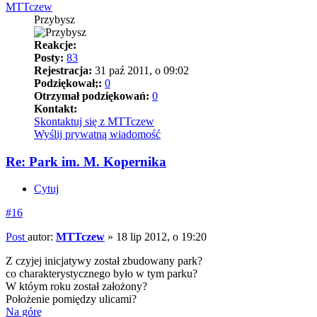
MTTczew
Przybysz
Reakcje:
Posty:
83
Rejestracja:
31 paź 2011, o 09:02
Podziękował;:
0
Otrzymał podziękowań:
0
Kontakt:
Skontaktuj się z MTTczew
Wyślij prywatną wiadomość
Re: Park im. M. Kopernika
Cytuj
#16
Post
autor:
MTTczew
»
18 lip 2012, o 19:20
Z czyjej inicjatywy został zbudowany park?
co charakterystycznego było w tym parku?
W któym roku został założony?
Położenie pomiędzy ulicami?
Na górę