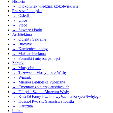
Historia
↳ Ktokolwiek wiedział, ktokolwiek wie
Przestrzeń miejska
↳ Osiedla
↳ Ulice
↳ Place
↳ Skwery i Parki
Architektura
↳ Obiekty Sakralne
↳ Budynki
↳ Kamienice i domy
↳ Mała architektura
↳ Pomniki i miejsca pamięci
Zabytki
↳ Mury obronne
↳ Tczewskie Mosty przez Wisłę
↳ Wiatrak
↳ Miejska Biblioteka Publiczna
↳ Cmentarz żołnierzy austriackich
↳ Fabryka Sztuk i Muzeum Wisły
↳ Kościół Farny Pw. Podwyższenia Krzyża Świętego
↳ Kościół Pw. św. Stanisława Kostki
↳ Karczma
Ludzie