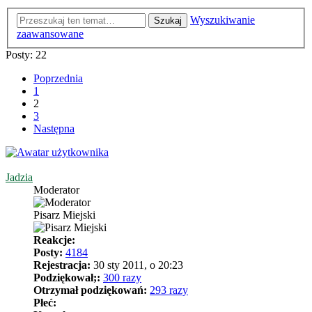
Wyszukiwanie
Szukaj
zaawansowane
Posty: 22
Poprzednia
1
2
3
Następna
Jadzia
Moderator
Pisarz Miejski
Reakcje:
Posty:
4184
Rejestracja:
30 sty 2011, o 20:23
Podziękował;:
300 razy
Otrzymał podziękowań:
293 razy
Płeć: