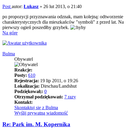
Post
autor:
Łukasz
»
26 lut 2013, o 21:40
po propozycji przyznawania odznak, mam kolejną: odtworzenie
charakterystycznych dla mieszkańców "symboli" z przed lat. Na
pierwszy ogień poszedłby grzybek.
Na górę
Bulma
Obywatel
Reakcje:
Posty:
610
Rejestracja:
19 lip 2011, o 19:26
Lokalizacja:
Dirschau/Landshut
Podziękował;:
0
Otrzymał podziękowań:
7 razy
Kontakt:
Skontaktuj się z Bulma
Wyślij prywatną wiadomość
Re: Park im. M. Kopernika