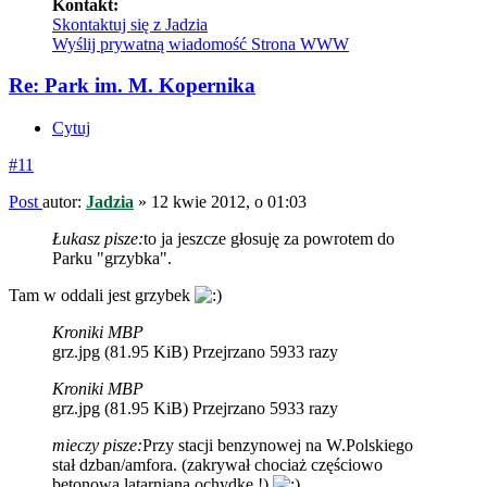
Kontakt:
Skontaktuj się z Jadzia
Wyślij prywatną wiadomość
Strona WWW
Re: Park im. M. Kopernika
Cytuj
#11
Post
autor:
Jadzia
»
12 kwie 2012, o 01:03
Łukasz pisze:
to ja jeszcze głosuję za powrotem do
Parku "grzybka".
Tam w oddali jest grzybek
Kroniki MBP
grz.jpg (81.95 KiB) Przejrzano 5933 razy
Kroniki MBP
grz.jpg (81.95 KiB) Przejrzano 5933 razy
mieczy pisze:
Przy stacji benzynowej na W.Polskiego
stał dzban/amfora. (zakrywał chociaż częściowo
betonową latarnianą ochydkę !)