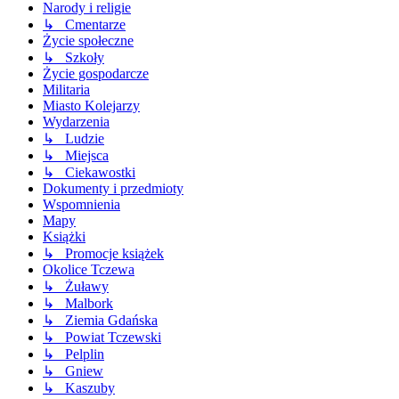
Narody i religie
↳ Cmentarze
Życie społeczne
↳ Szkoły
Życie gospodarcze
Militaria
Miasto Kolejarzy
Wydarzenia
↳ Ludzie
↳ Miejsca
↳ Ciekawostki
Dokumenty i przedmioty
Wspomnienia
Mapy
Książki
↳ Promocje książek
Okolice Tczewa
↳ Żuławy
↳ Malbork
↳ Ziemia Gdańska
↳ Powiat Tczewski
↳ Pelplin
↳ Gniew
↳ Kaszuby