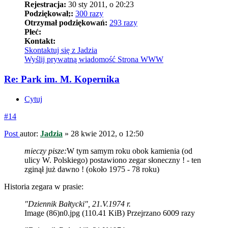
Rejestracja:
30 sty 2011, o 20:23
Podziękował;:
300 razy
Otrzymał podziękowań:
293 razy
Płeć:
Kontakt:
Skontaktuj się z Jadzia
Wyślij prywatną wiadomość
Strona WWW
Re: Park im. M. Kopernika
Cytuj
#14
Post
autor:
Jadzia
»
28 kwie 2012, o 12:50
mieczy pisze:
W tym samym roku obok kamienia (od
ulicy W. Polskiego) postawiono zegar słoneczny ! - ten
zginął już dawno ! (około 1975 - 78 roku)
Historia zegara w prasie:
"Dziennik Bałtycki", 21.V.1974 r.
Image (86)n0.jpg (110.41 KiB) Przejrzano 6009 razy