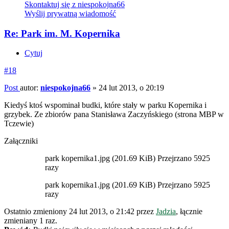
Skontaktuj się z niespokojna66
Wyślij prywatną wiadomość
Re: Park im. M. Kopernika
Cytuj
#18
Post
autor:
niespokojna66
»
24 lut 2013, o 20:19
Kiedyś ktoś wspominał budki, które stały w parku Kopernika i
grzybek. Ze zbiorów pana Stanisława Zaczyńskiego (strona MBP w
Tczewie)
Załączniki
park kopernika1.jpg (201.69 KiB) Przejrzano 5925
razy
park kopernika1.jpg (201.69 KiB) Przejrzano 5925
razy
Ostatnio zmieniony 24 lut 2013, o 21:42 przez
Jadzia
, łącznie
zmieniany 1 raz.