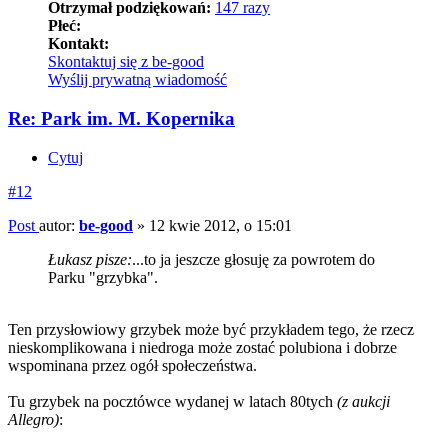
Otrzymał podziękowań:
147 razy
Płeć:
Kontakt:
Skontaktuj się z be-good
Wyślij prywatną wiadomość
Re: Park im. M. Kopernika
Cytuj
#12
Post
autor:
be-good
»
12 kwie 2012, o 15:01
Łukasz pisze:
...to ja jeszcze głosuję za powrotem do
Parku "grzybka".
Ten przysłowiowy grzybek może być przykładem tego, że rzecz
nieskomplikowana i niedroga może zostać polubiona i dobrze
wspominana przez ogół społeczeństwa.
Tu grzybek na pocztówce wydanej w latach 80tych
(z aukcji
Allegro)
: