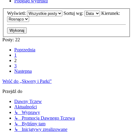
Podgląd wydruku
Wyświetl:
Sortuj wg:
Kierunek:
Posty: 22
Poprzednia
1
2
3
Następna
Wróć do „Skwery i Parki”
Przejdź do
Dawny Tczew
Aktualności
↳ Wyprawy
↳ Promocja Dawnego Tczewa
↳ Byliśmy tam
↳ Inicjatywy zrealizowane