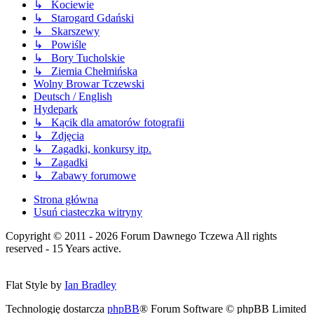
↳ Kociewie
↳ Starogard Gdański
↳ Skarszewy
↳ Powiśle
↳ Bory Tucholskie
↳ Ziemia Chełmińska
Wolny Browar Tczewski
Deutsch / English
Hydepark
↳ Kącik dla amatorów fotografii
↳ Zdjęcia
↳ Zagadki, konkursy itp.
↳ Zagadki
↳ Zabawy forumowe
Strona główna
Usuń ciasteczka witryny
Copyright © 2011 - 2026 Forum Dawnego Tczewa All rights
reserved - 15 Years active.
Flat Style by
Ian Bradley
Technologię dostarcza
phpBB
® Forum Software © phpBB Limited