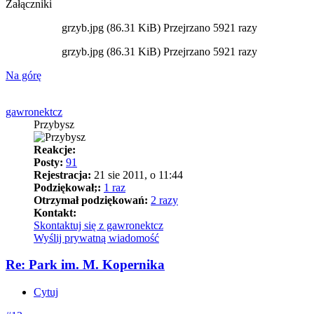
Załączniki
grzyb.jpg (86.31 KiB) Przejrzano 5921 razy
grzyb.jpg (86.31 KiB) Przejrzano 5921 razy
Na górę
gawronektcz
Przybysz
Reakcje:
Posty:
91
Rejestracja:
21 sie 2011, o 11:44
Podziękował;:
1 raz
Otrzymał podziękowań:
2 razy
Kontakt:
Skontaktuj się z gawronektcz
Wyślij prywatną wiadomość
Re: Park im. M. Kopernika
Cytuj