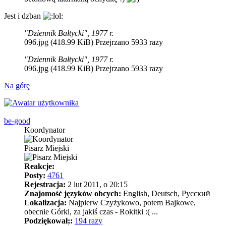
Jest i dzban
"Dziennik Bałtycki", 1977 r.
096.jpg (418.99 KiB) Przejrzano 5933 razy
"Dziennik Bałtycki", 1977 r.
096.jpg (418.99 KiB) Przejrzano 5933 razy
Na górę
be-good
Koordynator
Pisarz Miejski
Reakcje:
Posty:
4761
Rejestracja:
2 lut 2011, o 20:15
Znajomość języków obcych:
English, Deutsch, Pусский
Lokalizacja:
Najpierw Czyżykowo, potem Bajkowe,
obecnie Górki, za jakiś czas - Rokitki :( ...
Podziękował;:
194 razy