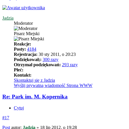
Jadzia
Moderator
Pisarz Miejski
Reakcje:
Posty:
4184
Rejestracja:
30 sty 2011, o 20:23
Podziękował;:
300 razy
Otrzymał podziękowań:
293 razy
Płeć:
Kontakt:
Skontaktuj się z Jadzia
Wyślij prywatną wiadomość
Strona WWW
Re: Park im. M. Kopernika
Cytuj
#17
Post
autor:
Jadzia
»
18 lip 2012, o 19:28