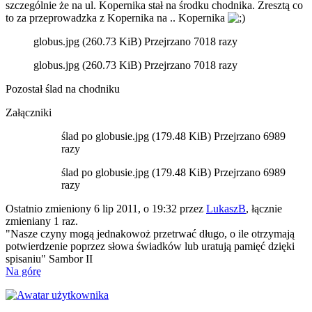
szczególnie że na ul. Kopernika stał na środku chodnika. Zresztą co
to za przeprowadzka z Kopernika na .. Kopernika
globus.jpg (260.73 KiB) Przejrzano 7018 razy
globus.jpg (260.73 KiB) Przejrzano 7018 razy
Pozostał ślad na chodniku
Załączniki
ślad po globusie.jpg (179.48 KiB) Przejrzano 6989
razy
ślad po globusie.jpg (179.48 KiB) Przejrzano 6989
razy
Ostatnio zmieniony 6 lip 2011, o 19:32 przez
LukaszB
, łącznie
zmieniany 1 raz.
"Nasze czyny mogą jednakowoż przetrwać długo, o ile otrzymają
potwierdzenie poprzez słowa świadków lub uratują pamięć dzięki
spisaniu" Sambor II
Na górę