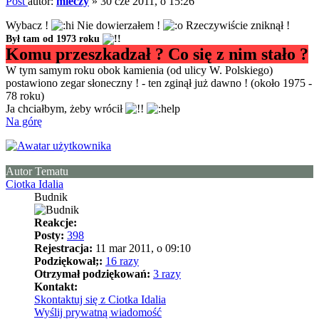
Post
autor:
mieczy
»
30 cze 2011, o 15:26
Wybacz !
Nie dowierzałem !
Rzeczywiście zniknął !
Był tam od 1973 roku
Komu przeszkadzał ? Co się z nim stało ?
W tym samym roku obok kamienia (od ulicy W. Polskiego)
postawiono zegar słoneczny ! - ten zginął już dawno ! (około 1975 -
78 roku)
Ja chciałbym, żeby wrócił
Na górę
Autor Tematu
Ciotka Idalia
Budnik
Reakcje:
Posty:
398
Rejestracja:
11 mar 2011, o 09:10
Podziękował;:
16 razy
Otrzymał podziękowań:
3 razy
Kontakt:
Skontaktuj się z Ciotka Idalia
Wyślij prywatną wiadomość