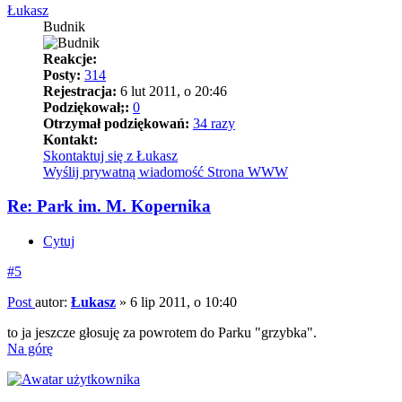
Łukasz
Budnik
Reakcje:
Posty:
314
Rejestracja:
6 lut 2011, o 20:46
Podziękował;:
0
Otrzymał podziękowań:
34 razy
Kontakt:
Skontaktuj się z Łukasz
Wyślij prywatną wiadomość
Strona WWW
Re: Park im. M. Kopernika
Cytuj
#5
Post
autor:
Łukasz
»
6 lip 2011, o 10:40
to ja jeszcze głosuję za powrotem do Parku "grzybka".
Na górę