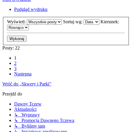
Podgląd wydruku
Wyświetl:
Sortuj wg:
Kierunek:
Posty: 22
1
2
3
Następna
Wróć do „Skwery i Parki”
Przejdź do
Dawny Tczew
Aktualności
↳ Wyprawy
↳ Promocja Dawnego Tczewa
↳ Byliśmy tam
↳ Inicjatywy zrealizowane