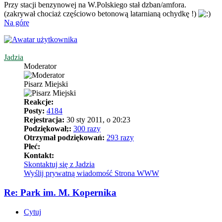
Przy stacji benzynowej na W.Polskiego stał dzban/amfora.
(zakrywał chociaż częściowo betonową latarnianą ochydkę !)
Na górę
Jadzia
Moderator
Pisarz Miejski
Reakcje:
Posty:
4184
Rejestracja:
30 sty 2011, o 20:23
Podziękował;:
300 razy
Otrzymał podziękowań:
293 razy
Płeć:
Kontakt:
Skontaktuj się z Jadzia
Wyślij prywatną wiadomość
Strona WWW
Re: Park im. M. Kopernika
Cytuj