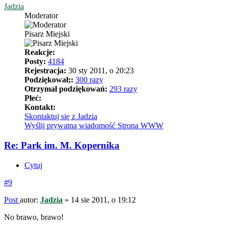
Jadzia
Moderator
Pisarz Miejski
Reakcje:
Posty:
4184
Rejestracja:
30 sty 2011, o 20:23
Podziękował;:
300 razy
Otrzymał podziękowań:
293 razy
Płeć:
Kontakt:
Skontaktuj się z Jadzia
Wyślij prywatną wiadomość
Strona WWW
Re: Park im. M. Kopernika
Cytuj
#9
Post
autor:
Jadzia
»
14 sie 2011, o 19:12
No brawo, brawo!