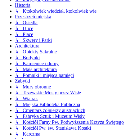
Historia
↳ Ktokolwiek wiedział, ktokolwiek wie
Przestrzeń miejska
↳ Osiedla
↳ Ulice
↳ Place
↳ Skwery i Parki
Architektura
↳ Obiekty Sakralne
↳ Budynki
↳ Kamienice i domy
↳ Mała architektura
↳ Pomniki i miejsca pamięci
Zabytki
↳ Mury obronne
↳ Tczewskie Mosty przez Wisłę
↳ Wiatrak
↳ Miejska Biblioteka Publiczna
↳ Cmentarz żołnierzy austriackich
↳ Fabryka Sztuk i Muzeum Wisły
↳ Kościół Farny Pw. Podwyższenia Krzyża Świętego
↳ Kościół Pw. św. Stanisława Kostki
↳ Karczma