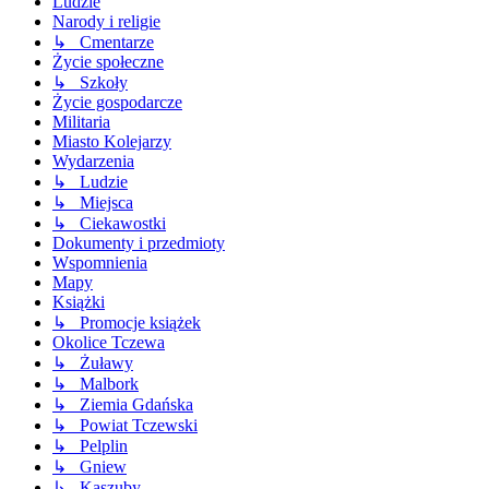
Ludzie
Narody i religie
↳ Cmentarze
Życie społeczne
↳ Szkoły
Życie gospodarcze
Militaria
Miasto Kolejarzy
Wydarzenia
↳ Ludzie
↳ Miejsca
↳ Ciekawostki
Dokumenty i przedmioty
Wspomnienia
Mapy
Książki
↳ Promocje książek
Okolice Tczewa
↳ Żuławy
↳ Malbork
↳ Ziemia Gdańska
↳ Powiat Tczewski
↳ Pelplin
↳ Gniew
↳ Kaszuby