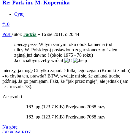
Re: Park im. M. Kopernika
Cytuj
#10
Post
autor:
Jadzia
»
16 sie 2011, o 20:44
mieczy pisze:
W tym samym roku obok kamienia (od
ulicy W. Polskiego) postawiono zegar słoneczny ! - ten
zginął już dawno ! (około 1975 - 78 roku)
Ja chciałbym, żeby wrócił
mieczy, ja mogę Ci tylko zapodać fotkę tego zegara (Kroniki z mbp)
-
to chyba ten
, prawda? BTW, wydaje mi się, że zniknął trochę
później. Ja go pamiętam. Fakt, że "jak przez mgłę", ale jednak (jam
jest rocznik 78).
Załączniki
163.jpg (123.7 KiB) Przejrzano 7068 razy
163.jpg (123.7 KiB) Przejrzano 7068 razy
Na górę
ODPOWIEDZ