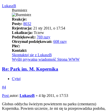
LukaszB
Burmistrz
Reakcje:
Posty:
8032
Rejestracja:
21 sty 2011, o 17:54
Lokalizacja:
Tczew
Podziękował;:
769 razy
Otrzymał podziękowań:
608 razy
Płeć:
Kontakt:
Skontaktuj się z LukaszB
Wyślij prywatną wiadomość
Strona WWW
Re: Park im. M. Kopernika
Cytuj
#4
Post
autor:
LukaszB
»
4 lip 2011, o 17:53
Globus oddycha świeżym powietrzem na parku (cmentarzu)
Kopernika. Powiem szczerze, że mi się ta przeprowadzka podoba,