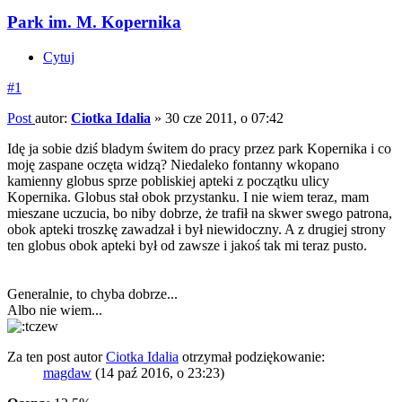
Park im. M. Kopernika
Cytuj
#1
Post
autor:
Ciotka Idalia
»
30 cze 2011, o 07:42
Idę ja sobie dziś bladym świtem do pracy przez park Kopernika i co
moję zaspane oczęta widzą? Niedaleko fontanny wkopano
kamienny globus sprze pobliskiej apteki z początku ulicy
Kopernika. Globus stał obok przystanku. I nie wiem teraz, mam
mieszane uczucia, bo niby dobrze, że trafił na skwer swego patrona,
obok apteki troszkę zawadzał i był niewidoczny. A z drugiej strony
ten globus obok apteki był od zawsze i jakoś tak mi teraz pusto.
Generalnie, to chyba dobrze...
Albo nie wiem...
Za ten post autor
Ciotka Idalia
otrzymał podziękowanie:
magdaw
(14 paź 2016, o 23:23)