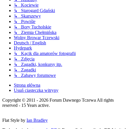
↳ Kociewie
↳ Starogard Gdański
↳ Skarszewy
↳ Powiśle
↳ Bory Tucholskie
↳ Ziemia Chełmińska
Wolny Browar Tczewski
Deutsch / English
Hydepark
↳ Kącik dla amatorów fotografii
↳ Zdjęcia
↳ Zagadki, konkursy itp.
↳ Zagadki
↳ Zabawy forumowe
Strona główna
Usuń ciasteczka witryny
Copyright © 2011 - 2026 Forum Dawnego Tczewa All rights
reserved - 15 Years active.
Flat Style by
Ian Bradley