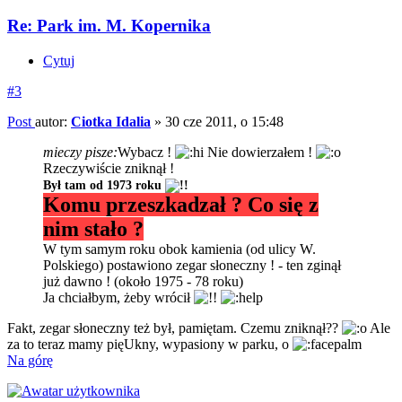
Re: Park im. M. Kopernika
Cytuj
#3
Post
autor:
Ciotka Idalia
»
30 cze 2011, o 15:48
mieczy pisze:
Wybacz !
Nie dowierzałem !
Rzeczywiście zniknął !
Był tam od 1973 roku
Komu przeszkadzał ? Co się z
nim stało ?
W tym samym roku obok kamienia (od ulicy W.
Polskiego) postawiono zegar słoneczny ! - ten zginął
już dawno ! (około 1975 - 78 roku)
Ja chciałbym, żeby wrócił
Fakt, zegar słoneczny też był, pamiętam. Czemu zniknął??
Ale
za to teraz mamy pięUkny, wypasiony w parku, o
Na górę