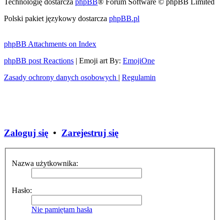
Technologię dostarcza
phpBB
® Forum Software © phpBB Limited
Polski pakiet językowy dostarcza
phpBB.pl
phpBB Attachments on Index
phpBB post Reactions
| Emoji art By:
EmojiOne
Zasady ochrony danych osobowych
|
Regulamin
Zaloguj się
•
Zarejestruj się
Nazwa użytkownika:
Hasło:
Nie pamiętam hasła