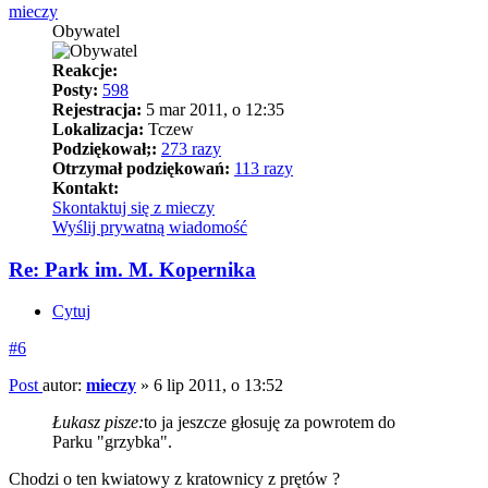
mieczy
Obywatel
Reakcje:
Posty:
598
Rejestracja:
5 mar 2011, o 12:35
Lokalizacja:
Tczew
Podziękował;:
273 razy
Otrzymał podziękowań:
113 razy
Kontakt:
Skontaktuj się z mieczy
Wyślij prywatną wiadomość
Re: Park im. M. Kopernika
Cytuj
#6
Post
autor:
mieczy
»
6 lip 2011, o 13:52
Łukasz pisze:
to ja jeszcze głosuję za powrotem do
Parku "grzybka".
Chodzi o ten kwiatowy z kratownicy z prętów ?