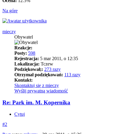
Ocena:
12.5%
Na górę
mieczy
Obywatel
Reakcje:
Posty:
598
Rejestracja:
5 mar 2011, o 12:35
Lokalizacja:
Tczew
Podziękował;:
273 razy
Otrzymał podziękowań:
113 razy
Kontakt:
Skontaktuj się z mieczy
Wyślij prywatną wiadomość
Re: Park im. M. Kopernika
Cytuj
#2