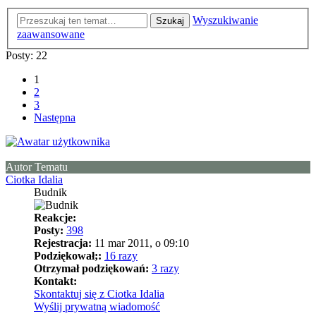
Wyszukiwanie
Szukaj
zaawansowane
Posty: 22
1
2
3
Następna
Autor Tematu
Ciotka Idalia
Budnik
Reakcje:
Posty:
398
Rejestracja:
11 mar 2011, o 09:10
Podziękował;:
16 razy
Otrzymał podziękowań:
3 razy
Kontakt:
Skontaktuj się z Ciotka Idalia
Wyślij prywatną wiadomość