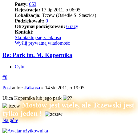
Posty:
653
Rejestracja:
17 lip 2011, o 06:05
Lokalizacja:
Tczew (Osiedle S. Staszica)
Podziękował;:
0
Otrzymał podziękowań:
6 razy
Kontakt:
Skontaktuj się z Jak.osa
Wyślij prywatną wiadomość
Re: Park im. M. Kopernika
Cytuj
#8
Post
autor:
Jak.osa
»
14 sie 2011, o 19:05
Ulica Kopernika lub jego park
Mostów jest wiele, ale Tczewski jest
tylko jeden !
Na górę