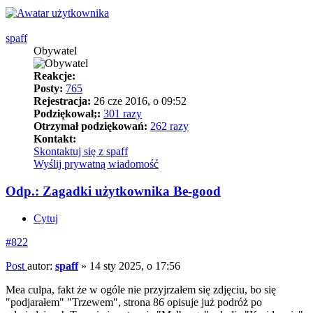
spaff
Obywatel
Reakcje:
Posty:
765
Rejestracja:
26 cze 2016, o 09:52
Podziękował;:
301 razy
Otrzymał podziękowań:
262 razy
Kontakt:
Skontaktuj się z spaff
Wyślij prywatną wiadomość
Odp.: Zagadki użytkownika Be-good
Cytuj
#822
Post
autor:
spaff
»
14 sty 2025, o 17:56
Mea culpa, fakt że w ogóle nie przyjrzałem się zdjęciu, bo się
"podjarałem" "Trzewem", strona 86 opisuje już podróż po