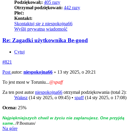
Podziękował;:
405 razy
Otrzymał podziękowań:
442 razy
Płeć:
Kontakt:
Skontaktuj się z niespokojna66
Wyślij prywatną wiadomość
Re: Zagadki użytkownika Be-good
Cytuj
#821
Post
autor:
niespokojna66
»
13 sty 2025, o 20:21
To jest most w Toruniu...
@spaff
Za ten post autor
niespokojna66
otrzymał podziękowania (total 2):
Wałasz
(14 sty 2025, o 09:45) •
spaff
(14 sty 2025, o 17:08)
Ocena:
25%
Naj­piękniej­szych chwil w życiu nie zap­la­nujesz. One przyjdą
.
same.
/P.Bosmans/
Na górę