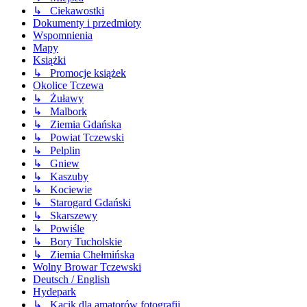
↳ Ciekawostki
Dokumenty i przedmioty
Wspomnienia
Mapy
Książki
↳ Promocje książek
Okolice Tczewa
↳ Żuławy
↳ Malbork
↳ Ziemia Gdańska
↳ Powiat Tczewski
↳ Pelplin
↳ Gniew
↳ Kaszuby
↳ Kociewie
↳ Starogard Gdański
↳ Skarszewy
↳ Powiśle
↳ Bory Tucholskie
↳ Ziemia Chełmińska
Wolny Browar Tczewski
Deutsch / English
Hydepark
↳ Kącik dla amatorów fotografii