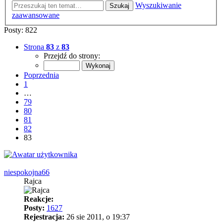
Wyszukiwanie
Szukaj
zaawansowane
Posty: 822
Strona
83
z
83
Przejdź do strony:
Poprzednia
1
…
79
80
81
82
83
niespokojna66
Rajca
Reakcje:
Posty:
1627
Rejestracja:
26 sie 2011, o 19:37