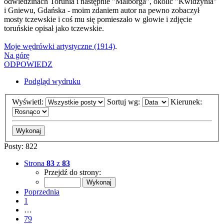
odwiedzinach Torunia i następnie "Malborga", okolic "Kwidzynia"
i Gniewu, Gdańska - moim zdaniem autor na pewno zobaczył
mosty tczewskie i coś mu się pomieszało w głowie i zdjęcie
toruńskie opisał jako tczewskie.
Moje wędrówki artystyczne (1914)
.
Na górę
ODPOWIEDZ
Podgląd wydruku
Wyświetl:
Sortuj wg:
Kierunek:
Posty: 822
Strona
83
z
83
Przejdź do strony:
Poprzednia
1
…
79