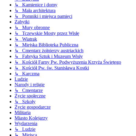
↳ Kamienice i domy
↳ Mała architektura
↳ Pomniki i miejsca pamięci
Zabytki
↳ Mury obronne
↳ Tczewskie Mosty przez Wisłę
↳ Wiatrak
↳ Miejska Biblioteka Publiczna
↳ Cmentarz żołnierzy austriackich
↳ Fabryka Sztuk i Muzeum Wisły
↳ Kościół Farny Pw. Podwyższenia Krzyża Świętego
↳ Kościół Pw. św. Stanisława Kostki
↳ Karczma
Ludzie
Narody i religie
↳ Cmentarze
Życie społeczne
↳ Szkoły
Życie gospodarcze
Militaria
Miasto Kolejarzy
Wydarzenia
↳ Ludzie
↳ Miejsca