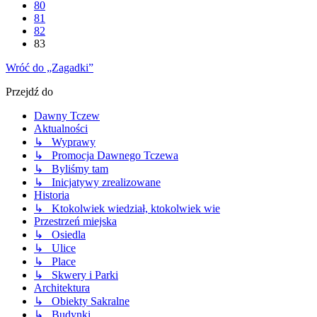
80
81
82
83
Wróć do „Zagadki”
Przejdź do
Dawny Tczew
Aktualności
↳ Wyprawy
↳ Promocja Dawnego Tczewa
↳ Byliśmy tam
↳ Inicjatywy zrealizowane
Historia
↳ Ktokolwiek wiedział, ktokolwiek wie
Przestrzeń miejska
↳ Osiedla
↳ Ulice
↳ Place
↳ Skwery i Parki
Architektura
↳ Obiekty Sakralne
↳ Budynki