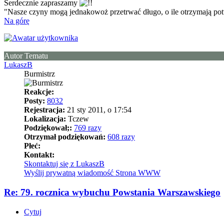
Serdecznie zapraszamy
"Nasze czyny mogą jednakowoż przetrwać długo, o ile otrzymają pot
Na górę
Autor Tematu
LukaszB
Burmistrz
Reakcje:
Posty:
8032
Rejestracja:
21 sty 2011, o 17:54
Lokalizacja:
Tczew
Podziękował;:
769 razy
Otrzymał podziękowań:
608 razy
Płeć:
Kontakt:
Skontaktuj się z LukaszB
Wyślij prywatną wiadomość
Strona WWW
Re: 79. rocznica wybuchu Powstania Warszawskiego
Cytuj