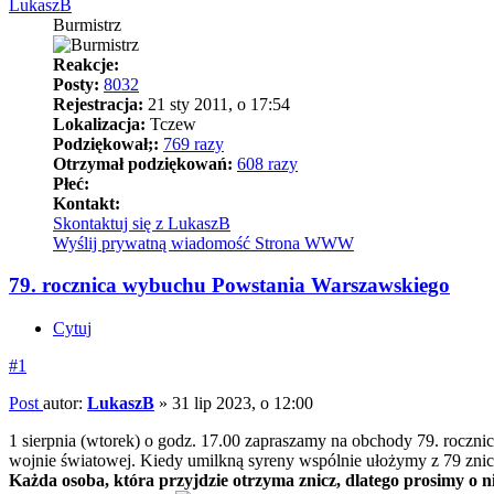
LukaszB
Burmistrz
Reakcje:
Posty:
8032
Rejestracja:
21 sty 2011, o 17:54
Lokalizacja:
Tczew
Podziękował;:
769 razy
Otrzymał podziękowań:
608 razy
Płeć:
Kontakt:
Skontaktuj się z LukaszB
Wyślij prywatną wiadomość
Strona WWW
79. rocznica wybuchu Powstania Warszawskiego
Cytuj
#1
Post
autor:
LukaszB
»
31 lip 2023, o 12:00
1 sierpnia (wtorek) o godz. 17.00 zapraszamy na obchody 79. roc
wojnie światowej. Kiedy umilkną syreny wspólnie ułożymy z 79 znic
Każda osoba, która przyjdzie otrzyma znicz, dlatego prosimy o n