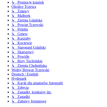
↳ Promocje książek
Okolice Tczewa
↳ Żuławy
↳ Malbork
↳ Ziemia Gdańska
↳ Powiat Tczewski
↳ Pelplin
↳ Gniew
↳ Kaszuby
↳ Kociewie
↳ Starogard Gdański
↳ Skarszewy
↳ Powiśle
↳ Bory Tucholskie
↳ Ziemia Chełmińska
Wolny Browar Tczewski
Deutsch / English
Hydepark
↳ Kącik dla amatorów fotografii
↳ Zdjęcia
↳ Zagadki, konkursy itp.
↳ Zagadki
↳ Zabawy forumowe