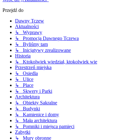
Przejdź do
Dawny Tczew
Aktualności
↳ Wyprawy
↳ Promocja Dawnego Tczewa
↳ Byliśmy tam
↳ Inicjatywy zrealizowane
Historia
↳ Ktokolwiek wiedział, ktokolwiek wie
Przestrzeń miejska
↳ Osiedla
↳ Ulice
↳ Place
↳ Skwery i Parki
Architektura
↳ Obiekty Sakralne
↳ Budynki
↳ Kamienice i domy
↳ Mała architektura
↳ Pomniki i miejsca pamięci
Zabytki
↳ Mury obronne