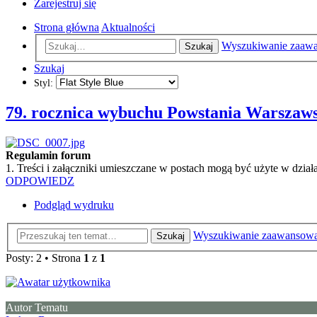
Zarejestruj się
Strona główna
Aktualności
Wyszukiwanie zaaw
Szukaj
Szukaj
Styl:
79. rocznica wybuchu Powstania Warszaw
Regulamin forum
1. Treści i załączniki umieszczane w postach mogą być użyte w dzi
ODPOWIEDZ
Podgląd wydruku
Wyszukiwanie zaawansow
Szukaj
Posty: 2 • Strona
1
z
1
Autor Tematu