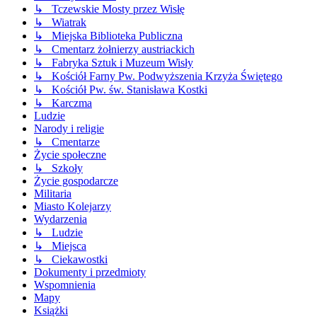
↳ Tczewskie Mosty przez Wisłę
↳ Wiatrak
↳ Miejska Biblioteka Publiczna
↳ Cmentarz żołnierzy austriackich
↳ Fabryka Sztuk i Muzeum Wisły
↳ Kościół Farny Pw. Podwyższenia Krzyża Świętego
↳ Kościół Pw. św. Stanisława Kostki
↳ Karczma
Ludzie
Narody i religie
↳ Cmentarze
Życie społeczne
↳ Szkoły
Życie gospodarcze
Militaria
Miasto Kolejarzy
Wydarzenia
↳ Ludzie
↳ Miejsca
↳ Ciekawostki
Dokumenty i przedmioty
Wspomnienia
Mapy
Książki