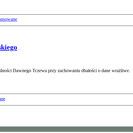
ansowane
skiego
ałalności Dawnego Tczewa przy zachowaniu dbałości o dane wrażliwe.
ane