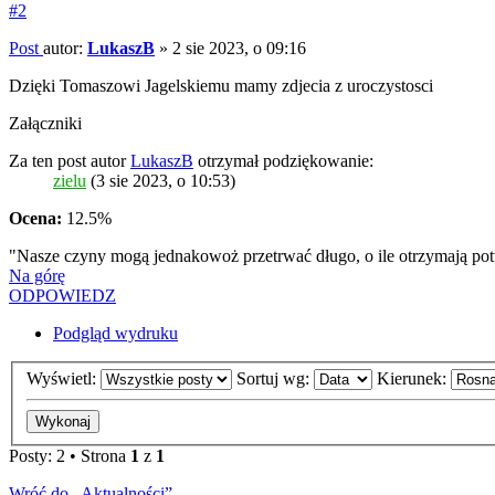
#2
Post
autor:
LukaszB
»
2 sie 2023, o 09:16
Dzięki Tomaszowi Jagelskiemu mamy zdjecia z uroczystosci
Załączniki
Za ten post autor
LukaszB
otrzymał podziękowanie:
zielu
(3 sie 2023, o 10:53)
Ocena:
12.5%
"Nasze czyny mogą jednakowoż przetrwać długo, o ile otrzymają pot
Na górę
ODPOWIEDZ
Podgląd wydruku
Wyświetl:
Sortuj wg:
Kierunek:
Posty: 2 • Strona
1
z
1
Wróć do „Aktualności”