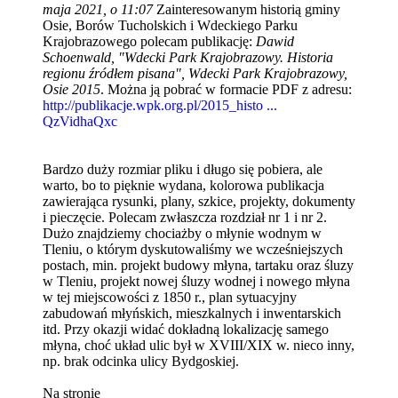
maja 2021, o 11:07
Zainteresowanym historią gminy
Osie, Borów Tucholskich i Wdeckiego Parku
Krajobrazowego polecam publikację:
Dawid
Schoenwald, "Wdecki Park Krajobrazowy. Historia
regionu źródłem pisana", Wdecki Park Krajobrazowy,
Osie 2015
. Można ją pobrać w formacie PDF z adresu:
http://publikacje.wpk.org.pl/2015_histo ...
QzVidhaQxc
Bardzo duży rozmiar pliku i długo się pobiera, ale
warto, bo to pięknie wydana, kolorowa publikacja
zawierająca rysunki, plany, szkice, projekty, dokumenty
i pieczęcie. Polecam zwłaszcza rozdział nr 1 i nr 2.
Dużo znajdziemy chociażby o młynie wodnym w
Tleniu, o którym dyskutowaliśmy we wcześniejszych
postach, min. projekt budowy młyna, tartaku oraz śluzy
w Tleniu, projekt nowej śluzy wodnej i nowego młyna
w tej miejscowości z 1850 r., plan sytuacyjny
zabudowań młyńskich, mieszkalnych i inwentarskich
itd. Przy okazji widać dokładną lokalizację samego
młyna, choć układ ulic był w XVIII/XIX w. nieco inny,
np. brak odcinka ulicy Bydgoskiej.
Na stronie