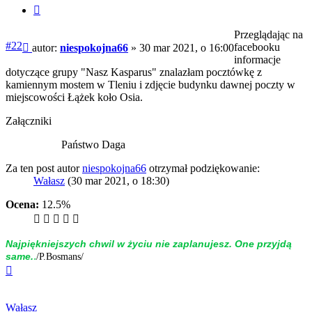
Cytuj
Przeglądając na
Post
#22
facebooku
autor:
niespokojna66
»
30 mar 2021, o 16:00
informacje
dotyczące grupy "Nasz Kasparus" znalazłam pocztówkę z
kamiennym mostem w Tleniu i zdjęcie budynku dawnej poczty w
miejscowości Łążek koło Osia.
Załączniki
Państwo Daga
Za ten post autor
niespokojna66
otrzymał podziękowanie:
Wałasz
(30 mar 2021, o 18:30)
Ocena:
12.5%
Naj­piękniej­szych chwil w życiu nie zap­la­nujesz. One przyjdą
.
same.
/P.Bosmans/
Na
górę
Wałasz