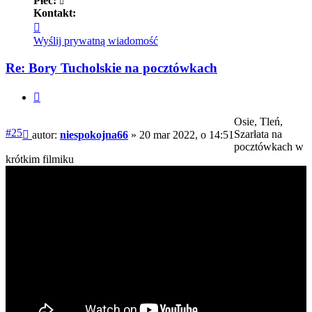
Płeć:
Kontakt:
Skontaktuj
się
Wyślij prywatną wiadomość
z
niespokojna66
Re: Bory Tucholskie na pocztówkach
Cytuj
Osie, Tleń,
Post
#25
Szarłata na
autor:
niespokojna66
»
20 mar 2022, o 14:51
pocztówkach w
krótkim filmiku