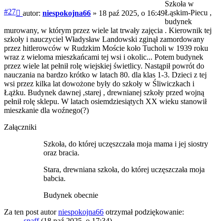
Szkoła w
Post
#27
Łąskim-Piecu ,
autor:
niespokojna66
»
18 paź 2025, o 16:49
budynek
murowany, w którym przez wiele lat trwały zajęcia . Kierownik tej
szkoły i nauczyciel Władysław Landowski zginął zamordowany
przez hitlerowców w Rudzkim Moście koło Tucholi w 1939 roku
wraz z wieloma mieszkańcami tej wsi i okolic... Potem budynek
przez wiele lat pełnił rolę wiejskiej świetlicy. Nastąpił powrót do
nauczania na bardzo krótko w latach 80. dla klas 1-3. Dzieci z tej
wsi przez kilka lat dowożone były do szkoły w Śliwiczkach i
Łążku. Budynek dawnej ,starej , drewnianej szkoły przed wojną
pełnił rolę sklepu. W latach osiemdziesiątych XX wieku stanowił
mieszkanie dla woźnego(?)
Załączniki
Szkoła, do której uczęszczała moja mama i jej siostry
oraz bracia.
Stara, drewniana szkoła, do której uczęszczała moja
babcia.
Budynek obecnie
Za ten post autor
niespokojna66
otrzymał podziękowanie:
spaff
(18 paź 2025, o 17:34)