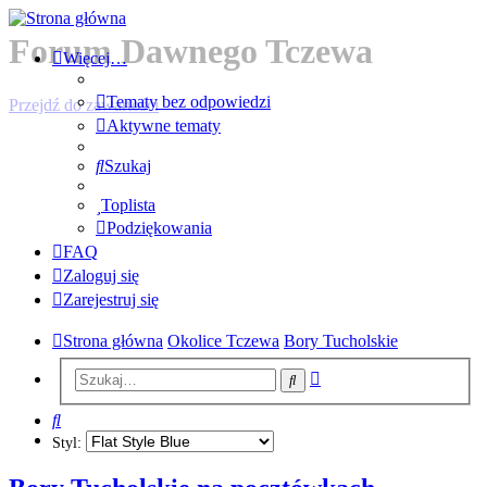
Forum Dawnego Tczewa
Więcej…
Tematy bez odpowiedzi
Przejdź do zawartości
Aktywne tematy
Szukaj
Toplista
Podziękowania
FAQ
Zaloguj się
Zarejestruj się
Strona główna
Okolice Tczewa
Bory Tucholskie
Wyszukiwanie
Szukaj
zaawansowane
Szukaj
Styl: