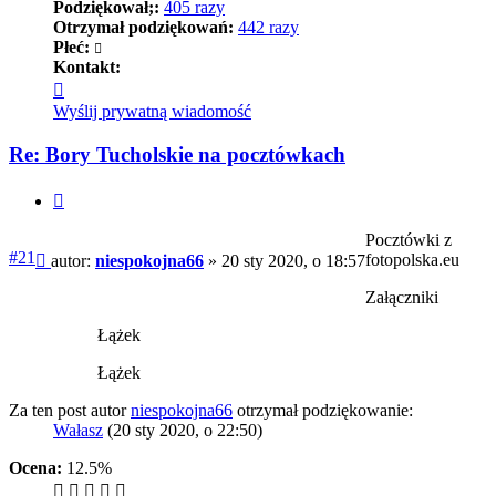
Podziękował;:
405 razy
Otrzymał podziękowań:
442 razy
Płeć:
Kontakt:
Skontaktuj
się
Wyślij prywatną wiadomość
z
niespokojna66
Re: Bory Tucholskie na pocztówkach
Cytuj
Pocztówki z
Post
#21
fotopolska.eu
autor:
niespokojna66
»
20 sty 2020, o 18:57
Załączniki
Łążek
Łążek
Za ten post autor
niespokojna66
otrzymał podziękowanie:
Wałasz
(20 sty 2020, o 22:50)
Ocena:
12.5%