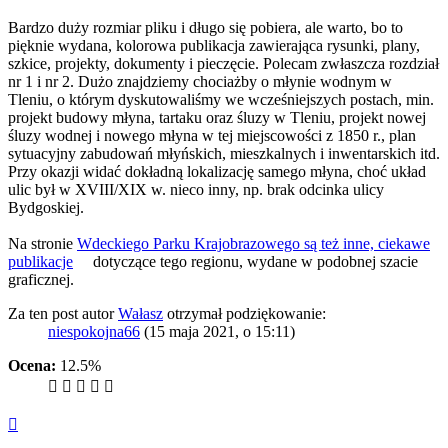
Bardzo duży rozmiar pliku i długo się pobiera, ale warto, bo to
pięknie wydana, kolorowa publikacja zawierająca rysunki, plany,
szkice, projekty, dokumenty i pieczęcie. Polecam zwłaszcza rozdział
nr 1 i nr 2. Dużo znajdziemy chociażby o młynie wodnym w
Tleniu, o którym dyskutowaliśmy we wcześniejszych postach, min.
projekt budowy młyna, tartaku oraz śluzy w Tleniu, projekt nowej
śluzy wodnej i nowego młyna w tej miejscowości z 1850 r., plan
sytuacyjny zabudowań młyńskich, mieszkalnych i inwentarskich itd.
Przy okazji widać dokładną lokalizację samego młyna, choć układ
ulic był w XVIII/XIX w. nieco inny, np. brak odcinka ulicy
Bydgoskiej.
Na stronie
Wdeckiego Parku Krajobrazowego są też inne, ciekawe
publikacje
dotyczące tego regionu, wydane w podobnej szacie
graficznej.
Za ten post autor
Wałasz
otrzymał podziękowanie:
niespokojna66
(15 maja 2021, o 15:11)
Ocena:
12.5%
Na
górę