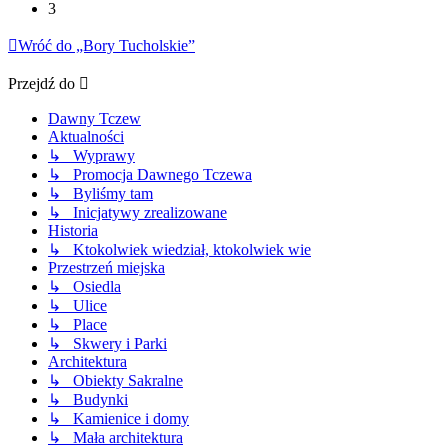
3
Wróć do „Bory Tucholskie”
Przejdź do
Dawny Tczew
Aktualności
↳ Wyprawy
↳ Promocja Dawnego Tczewa
↳ Byliśmy tam
↳ Inicjatywy zrealizowane
Historia
↳ Ktokolwiek wiedział, ktokolwiek wie
Przestrzeń miejska
↳ Osiedla
↳ Ulice
↳ Place
↳ Skwery i Parki
Architektura
↳ Obiekty Sakralne
↳ Budynki
↳ Kamienice i domy
↳ Mała architektura