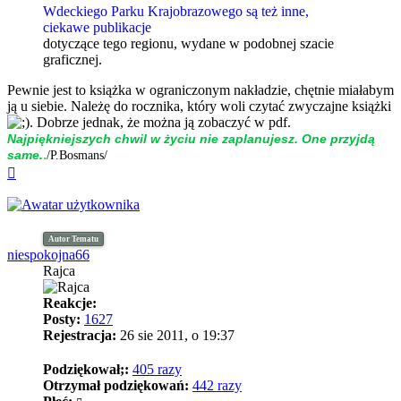
Wdeckiego Parku Krajobrazowego są też inne,
ciekawe publikacje
dotyczące tego regionu, wydane w podobnej szacie
graficznej.
Pewnie jest to książka w ograniczonym nakładzie, chętnie miałabym
ją u siebie. Należę do rocznika, który woli czytać zwyczajne książki
. Dobrze jednak, że można ją zobaczyć w pdf.
Naj­piękniej­szych chwil w życiu nie zap­la­nujesz. One przyjdą
.
same.
/P.Bosmans/
Na
górę
Autor Tematu
niespokojna66
Rajca
Reakcje:
Posty:
1627
Rejestracja:
26 sie 2011, o 19:37
Podziękował;:
405 razy
Otrzymał podziękowań:
442 razy