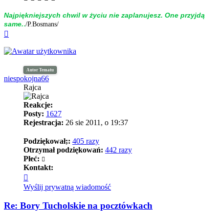
Naj­piękniej­szych chwil w życiu nie zap­la­nujesz. One przyjdą
.
same.
/P.Bosmans/
Na
górę
Autor Tematu
niespokojna66
Rajca
Reakcje:
Posty:
1627
Rejestracja:
26 sie 2011, o 19:37
Podziękował;:
405 razy
Otrzymał podziękowań:
442 razy
Płeć:
Kontakt:
Skontaktuj
się
Wyślij prywatną wiadomość
z
niespokojna66
Re: Bory Tucholskie na pocztówkach