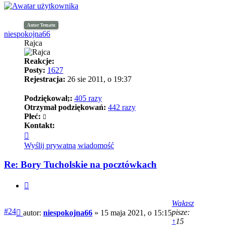
Autor Tematu
niespokojna66
Rajca
Reakcje:
Posty:
1627
Rejestracja:
26 sie 2011, o 19:37
Podziękował;:
405 razy
Otrzymał podziękowań:
442 razy
Płeć:
Kontakt:
Skontaktuj
się
Wyślij prywatną wiadomość
z
niespokojna66
Re: Bory Tucholskie na pocztówkach
Cytuj
Wałasz
Post
#24
pisze:
autor:
niespokojna66
»
15 maja 2021, o 15:15
↑
15