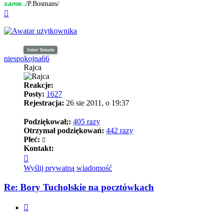
.
same.
/P.Bosmans/
Na
górę
Autor Tematu
niespokojna66
Rajca
Reakcje:
Posty:
1627
Rejestracja:
26 sie 2011, o 19:37
Podziękował;:
405 razy
Otrzymał podziękowań:
442 razy
Płeć:
Kontakt:
Skontaktuj
się
Wyślij prywatną wiadomość
z
niespokojna66
Re: Bory Tucholskie na pocztówkach
Cytuj