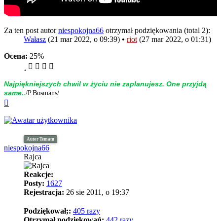
Za ten post autor
niespokojna66
otrzymał podziękowania (total 2):
Wałasz
(21 mar 2022, o 09:39) •
riot
(27 mar 2022, o 01:31)
Ocena:
25%
Naj­piękniej­szych chwil w życiu nie zap­la­nujesz. One przyjdą
.
same.
/P.Bosmans/
Na
górę
Autor Tematu
niespokojna66
Rajca
Reakcje:
Posty:
1627
Rejestracja:
26 sie 2011, o 19:37
Podziękował;:
405 razy
Otrzymał podziękowań:
442 razy