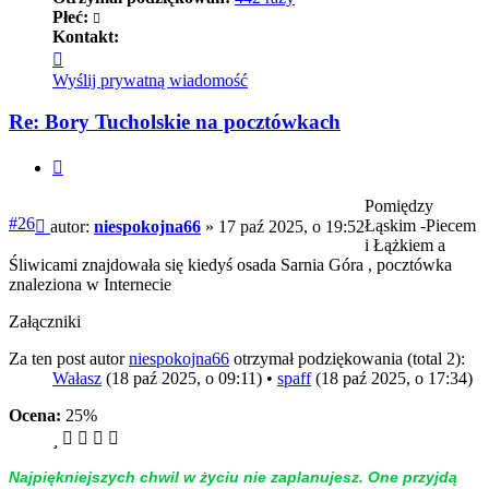
Płeć:
Kontakt:
Skontaktuj
się
Wyślij prywatną wiadomość
z
niespokojna66
Re: Bory Tucholskie na pocztówkach
Cytuj
Pomiędzy
Post
#26
Łąskim -Piecem
autor:
niespokojna66
»
17 paź 2025, o 19:52
i Łążkiem a
Śliwicami znajdowała się kiedyś osada Sarnia Góra , pocztówka
znaleziona w Internecie
Załączniki
Za ten post autor
niespokojna66
otrzymał podziękowania (total 2):
Wałasz
(18 paź 2025, o 09:11) •
spaff
(18 paź 2025, o 17:34)
Ocena:
25%
Naj­piękniej­szych chwil w życiu nie zap­la­nujesz. One przyjdą