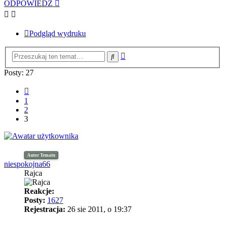
ODPOWIEDZ
Podgląd wydruku
Wyszukiwanie
Szukaj
zaawansowane
Posty: 27
Poprzednia
1
2
3
Autor Tematu
niespokojna66
Rajca
Reakcje:
Posty:
1627
Rejestracja:
26 sie 2011, o 19:37