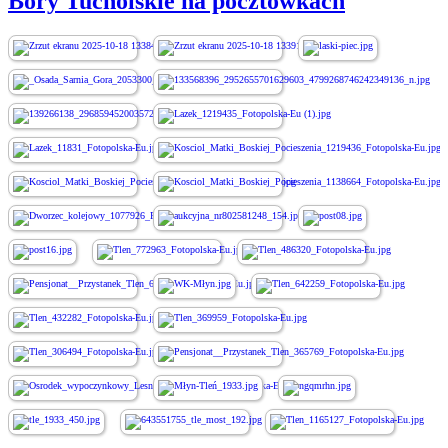
Bory Tucholskie na pocztówkach