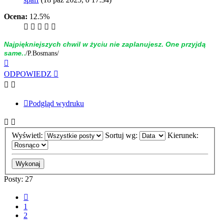
Ocena:
12.5%
Naj­piękniej­szych chwil w życiu nie zap­la­nujesz. One przyjdą
.
same.
/P.Bosmans/
Na
górę
ODPOWIEDZ
Podgląd wydruku
Wyświetl:
Sortuj wg:
Kierunek:
Posty: 27
Poprzednia
1
2