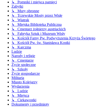
↳ Pomniki i miejsca pamięci
Zabytki
↳ Mury obronne
↳ Tczewskie Mosty przez Wisłę
↳ Wiatrak
↳ Miejska Biblioteka Publiczna
↳ Cmentarz żołnierzy austriackich
↳ Fabryka Sztuk i Muzeum Wisły
↳ Kościół Farny Pw. Podwyższenia Krzyża Świętego
↳ Kościół Pw. św. Stanisława Kostki
↳ Karczma
Ludzie
Narody i religie
↳ Cmentarze
Życie społeczne
↳ Szkoły
Życie gospodarcze
Militaria
Miasto Kolejarzy
Wydarzenia
↳ Ludzie
↳ Miejsca
↳ Ciekawostki
Dokumenty i przedmioty