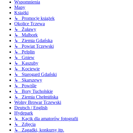
Wspomnienia
Mapy
Książki
↳ Promocje książek
Okolice Tczewa
↳ Żuławy
↳ Malbork
↳ Ziemia Gdańska
↳ Powiat Tczewski
↳ Pelplin
↳ Gniew
↳ Kaszuby
↳ Kociewie
↳ Starogard Gdański
↳ Skarszewy
↳ Powiśle
↳ Bory Tucholskie
↳ Ziemia Chełmińska
Wolny Browar Tczewski
Deutsch / English
Hydepark
↳ Kącik dla amatorów fotografii
↳ Zdjęcia
↳ Zagadki, konkursy itp.