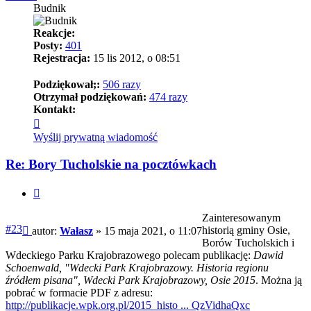
Budnik
Reakcje:
Posty:
401
Rejestracja:
15 lis 2012, o 08:51
Podziękował;:
506 razy
Otrzymał podziękowań:
474 razy
Kontakt:
Skontaktuj
się
Wyślij prywatną wiadomość
z
Wałasz
Re: Bory Tucholskie na pocztówkach
Cytuj
Zainteresowanym
Post
#23
historią gminy Osie,
autor:
Wałasz
»
15 maja 2021, o 11:07
Borów Tucholskich i
Wdeckiego Parku Krajobrazowego polecam publikację:
Dawid
Schoenwald, "Wdecki Park Krajobrazowy. Historia regionu
źródłem pisana", Wdecki Park Krajobrazowy, Osie 2015
. Można ją
pobrać w formacie PDF z adresu:
http://publikacje.wpk.org.pl/2015_histo ... QzVidhaQxc