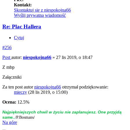
Kontakt:
Skontaktuj się z niespokojna66
Wyślij prywatną wiadomość
Re: Plac Hallera
Cytuj
#256
Post
autor:
niespokojna66
»
27 lis 2019, o 18:47
Z mbp
Załączniki
Za ten post autor
niespokojna66
otrzymał podziękowanie:
mieczy
(28 lis 2019, o 15:00)
Ocena:
12.5%
Naj­piękniej­szych chwil w życiu nie zap­la­nujesz. One przyjdą
.
same.
/P.Bosmans/
Na górę