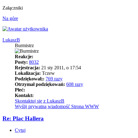
Załączniki
Na górę
LukaszB
Burmistrz
Reakcje:
Posty:
8032
Rejestracja:
21 sty 2011, o 17:54
Lokalizacja:
Tczew
Podziękował;:
769 razy
Otrzymał podziękowań:
608 razy
Płeć:
Kontakt:
Skontaktuj się z LukaszB
Wyślij prywatną wiadomość
Strona WWW
Re: Plac Hallera
Cytuj