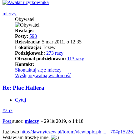
mieczy
Obywatel
Reakcje:
Posty:
598
Rejestracja:
5 mar 2011, o 12:35
Lokalizacja:
Tczew
Podziękował;:
273 razy
Otrzymał podziękowań:
113 razy
Kontakt:
Skontaktuj się z mieczy
Wyślij prywatną wiadomość
Re: Plac Hallera
Cytuj
#257
Post
autor:
mieczy
»
29 lis 2019, o 14:18
Już było
http://dawnytczew.pl/forum/viewtopic.ph ... =70#p15226
.
Wstawiam troszkę inne.