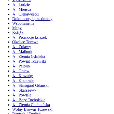
↳ Ludzie
↳ Miejsca
↳ Ciekawostki
Dokumenty i przedmioty
Wspomnienia
Mapy
Książki
↳ Promocje książek
Okolice Tczewa
↳ Żuławy
↳ Malbork
↳ Ziemia Gdańska
↳ Powiat Tczewski
↳ Pelplin
↳ Gniew
↳ Kaszuby
↳ Kociewie
↳ Starogard Gdański
↳ Skarszewy
↳ Powiśle
↳ Bory Tucholskie
↳ Ziemia Chełmińska
Wolny Browar Tczewski
Deutsch / English