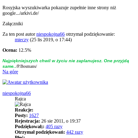
Rosyjska wyszukiwarka pokazuje zupełnie inne strony niż
google.../arkivi.de/
Załączniki
Za ten post autor
niespokojna66
otrzymał podziękowanie:
mieczy
(25 lis 2019, o 17:44)
Ocena:
12.5%
Naj­piękniej­szych chwil w życiu nie zap­la­nujesz. One przyjdą
.
same.
/P.Bosmans/
Na górę
niespokojna66
Rajca
Reakcje:
Posty:
1627
Rejestracja:
26 sie 2011, o 19:37
Podziękował;:
405 razy
Otrzymał podziękowań:
442 razy
Płeć: