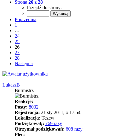
Strona
26
z
28
Przejdź do strony:
Poprzednia
1
…
24
25
26
27
28
Następna
LukaszB
Burmistrz
Reakcje:
Posty:
8032
Rejestracja:
21 sty 2011, o 17:54
Lokalizacja:
Tczew
Podziękował;:
769 razy
Otrzymał podziękowań:
608 razy
Płeć: