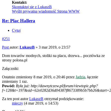
Kontakt:
Skontaktuj się z LukaszB
Wyślij prywatną wiadomość
Strona WWW
Re: Plac Hallera
Cytuj
#251
Post
autor:
LukaszB
»
3 mar 2019, o 23:57
Dom towarów modnych, stoliki na placu, drzewa... pocztówka ze
strony polona.pl
Załączniki
Ostatnio zmieniony 8 mar 2019, o 20:46 przez
Jadzia
, łącznie
zmieniany 1 raz.
Powód:
Była już: http://dawnytczew.pl/forum/viewtopic.php?
f=128&t=197&sid=62e0282d36d04387f8673389b5b7bb26&start=
Za ten post autor
LukaszB
otrzymał podziękowanie:
mieczy
(4 mar 2019, o 14:53)