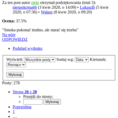
Za ten post autor
zielu
otrzymał podziękowania (total 3):
niespokojna66
(3 kwie 2020, o 14:09) •
LukaszB
(5 kwie
2020, o 07:36) •
Wałasz
(8 kwie 2020, o 09:20)
Ocena:
37.5%
"Smoka pokonać trudno, ale starać się trzeba"
Na górę
ODPOWIEDZ
Podgląd wydruku
Wyświetl:
Sortuj wg:
Kierunek:
Posty: 278
Strona
26
z
28
Przejdź do strony:
Poprzednia
1
…