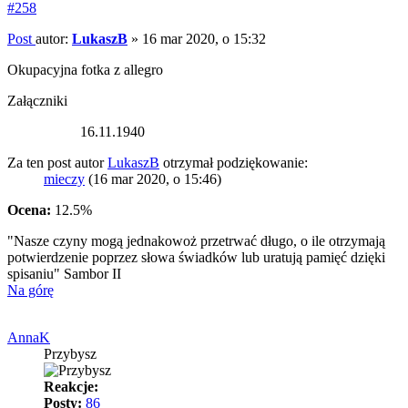
#258
Post
autor:
LukaszB
»
16 mar 2020, o 15:32
Okupacyjna fotka z allegro
Załączniki
16.11.1940
Za ten post autor
LukaszB
otrzymał podziękowanie:
mieczy
(16 mar 2020, o 15:46)
Ocena:
12.5%
"Nasze czyny mogą jednakowoż przetrwać długo, o ile otrzymają
potwierdzenie poprzez słowa świadków lub uratują pamięć dzięki
spisaniu" Sambor II
Na górę
AnnaK
Przybysz
Reakcje:
Posty:
86