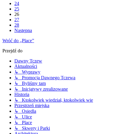
24
25
26
27
28
Następna
Wróć do „Place”
Przejdź do
Dawny Tczew
Aktualności
↳ Wyprawy
↳ Promocja Dawnego Tczewa
↳ Byliśmy tam
↳ Inicjatywy zrealizowane
Historia
↳ Ktokolwiek wiedział, ktokolwiek wie
Przestrzeń miejska
↳ Osiedla
↳ Ulice
↳ Place
↳ Skwery i Parki
Architektura