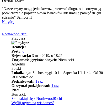
Ocena:
12.5%
"Nasze czyny mogą jednakowoż przetrwać długo, o ile otrzymają
potwierdzenie poprzez słowa świadków lub uratują pamięć dzięki
spisaniu" Sambor II
Na górę
NorthwoodRichi
Przybysz
Reakcje:
Posty:
6
Rejestracja:
3 mar 2019, o 18:25
Znajomość języków obcych:
Niemiecki
Angelski
Polski
Lokalizacja:
Suchostrzygi 10 lat. Saperska Ul. 1 rok. Od 30
lat Nordwalde
Podziękował;:
1 raz
Otrzymał podziękowań:
1 raz
Płeć:
Kontakt:
Skontaktuj się z NorthwoodRichi
Wyślij prywatną wiadomość