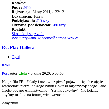
Reakcje:
Posty:
2456
Rejestracja:
31 sty 2011, o 22:12
Lokalizacja:
Tczew
Podziękował;:
215 razy
Otrzymał podziękowań:
280 razy
Kontakt:
Skontaktuj się z zielu
Wyślij prywatną wiadomość
Strona WWW
Re: Plac Hallera
Cytuj
#260
Post
autor:
zielu
»
3 kwie 2020, o 08:53
Na profilu FB "Składy i rozlewnie piwa" pojawiło się takie ujęcie
wschodniej pierzei naszego rynku z okresu międzywojennego. Jako
źródło podano enigmatycznie - "serwis aukcyjny". Nie kojarzę,
abyśmy mieli to na forum, więc wrzucam.
Załączniki