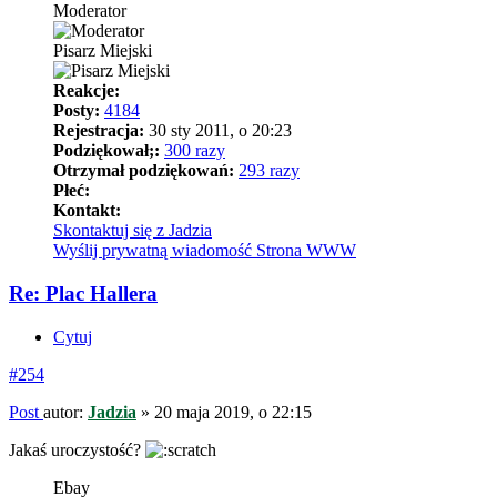
Moderator
Pisarz Miejski
Reakcje:
Posty:
4184
Rejestracja:
30 sty 2011, o 20:23
Podziękował;:
300 razy
Otrzymał podziękowań:
293 razy
Płeć:
Kontakt:
Skontaktuj się z Jadzia
Wyślij prywatną wiadomość
Strona WWW
Re: Plac Hallera
Cytuj
#254
Post
autor:
Jadzia
»
20 maja 2019, o 22:15
Jakaś uroczystość?
Ebay