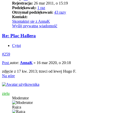
Rejestracja:
26 mar 2011, o 15:19
Podziękował;:
1 raz
Otrzymał podziękowań:
43 razy
Kontakt:
Skontaktuj się z AnnaK
Wyślij prywatną wiadomość
Re: Plac Hallera
Cytuj
#259
Post
autor:
AnnaK
»
16 mar 2020, o 20:18
zdjęcie z 17 kw. 2013; trzeci od lewej Hugo F.
Na górę
zielu
Moderator
Rajca