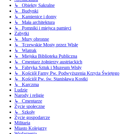
↳ Obiekty Sakralne
↳ Budynki
↳ Kamienice i domy
↳ Mała architektura
↳ Pomniki i miejsca pamięci
Zabytki
↳ Mury obronne
↳ Tczewskie Mosty przez Wisłę
↳ Wiatrak
↳ Miejska Biblioteka Publiczna
↳ Cmentarz żołnierzy austriackich
↳ Fabryka Sztuk i Muzeum Wisły
↳ Kościół Farny Pw. Podwyższenia Krzyża Świętego
↳ Kościół Pw. św. Stanisława Kostki
↳ Karczma
Ludzie
Narody i religie
↳ Cmentarze
Życie społeczne
↳ Szkoły
Życie gospodarcze
Militaria
Miasto Kolejarzy
Wydarzenia