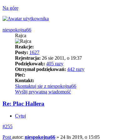
Na górę
niespokojna66
Rajca
Reakcje:
Posty:
1627
Rejestracja:
26 sie 2011, o 19:37
Podziękował;:
405 razy
Otrzymał podziękowań:
442 razy
Płeć:
Kontakt:
Skontaktuj się z niespokojna66
Wyślij prywatną wiadomość
Re: Plac Hallera
Cytuj
#255
Post
autor:
niespokojna66
»
24 lis 2019, o 15:05