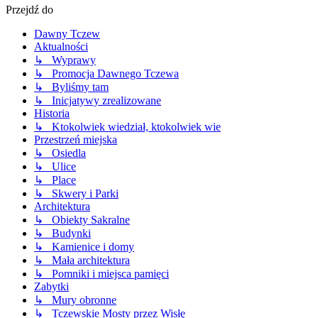
Przejdź do
Dawny Tczew
Aktualności
↳ Wyprawy
↳ Promocja Dawnego Tczewa
↳ Byliśmy tam
↳ Inicjatywy zrealizowane
Historia
↳ Ktokolwiek wiedział, ktokolwiek wie
Przestrzeń miejska
↳ Osiedla
↳ Ulice
↳ Place
↳ Skwery i Parki
Architektura
↳ Obiekty Sakralne
↳ Budynki
↳ Kamienice i domy
↳ Mała architektura
↳ Pomniki i miejsca pamięci
Zabytki
↳ Mury obronne
↳ Tczewskie Mosty przez Wisłę