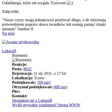
Gdańskiego, które nie rzygały Tczewem
Załączniki
"Nasze czyny mogą jednakowoż przetrwać długo, o ile otrzymają
potwierdzenie poprzez słowa świadków lub uratują pamięć dzięki
spisaniu" Sambor II
Na górę
LukaszB
Burmistrz
Reakcje:
Posty:
8032
Rejestracja:
21 sty 2011, o 17:54
Lokalizacja:
Tczew
Podziękował;:
769 razy
Otrzymał podziękowań:
608 razy
Płeć:
Kontakt:
Skontaktuj się z LukaszB
Wyślij prywatną wiadomość
Strona WWW