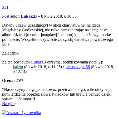
#31
Post
autor:
LukaszB
»
8 kwie 2018, o 10:38
Dawny Tczew uczestniczył w akcji charytatywnej na rzecz
Magdaleny Godlewskiej, nie tylko przeznaczając na akcję nasz
album (dzięki [mention]magdaw[/mention] ), ale także wycieczkę
po moście. Wszystko oczywiście za zgodą starostwa powiatowego
Załączniki
Za ten post autor
LukaszB
otrzymał podziękowania (total 2):
Jadzia
(8 kwie 2018, o 11:25) •
niespokojna66
(8 kwie 2018,
o 12:14)
Ocena:
25%
"Nasze czyny mogą jednakowoż przetrwać długo, o ile otrzymają
potwierdzenie poprzez słowa świadków lub uratują pamięć dzięki
spisaniu" Sambor II
Na górę