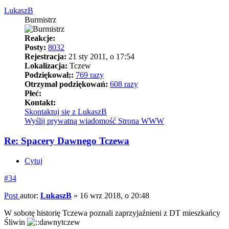
LukaszB
Burmistrz
Reakcje:
Posty:
8032
Rejestracja:
21 sty 2011, o 17:54
Lokalizacja:
Tczew
Podziękował;:
769 razy
Otrzymał podziękowań:
608 razy
Płeć:
Kontakt:
Skontaktuj się z LukaszB
Wyślij prywatną wiadomość
Strona WWW
Re: Spacery Dawnego Tczewa
Cytuj
#34
Post
autor:
LukaszB
»
16 wrz 2018, o 20:48
W sobotę historię Tczewa poznali zaprzyjaźnieni z DT mieszkańcy
Śliwin