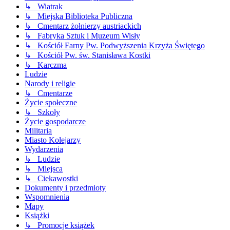
↳ Wiatrak
↳ Miejska Biblioteka Publiczna
↳ Cmentarz żołnierzy austriackich
↳ Fabryka Sztuk i Muzeum Wisły
↳ Kościół Farny Pw. Podwyższenia Krzyża Świętego
↳ Kościół Pw. św. Stanisława Kostki
↳ Karczma
Ludzie
Narody i religie
↳ Cmentarze
Życie społeczne
↳ Szkoły
Życie gospodarcze
Militaria
Miasto Kolejarzy
Wydarzenia
↳ Ludzie
↳ Miejsca
↳ Ciekawostki
Dokumenty i przedmioty
Wspomnienia
Mapy
Książki
↳ Promocje książek