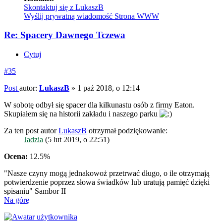
Skontaktuj się z LukaszB
Wyślij prywatną wiadomość
Strona WWW
Re: Spacery Dawnego Tczewa
Cytuj
#35
Post
autor:
LukaszB
»
1 paź 2018, o 12:14
W sobotę odbył się spacer dla kilkunastu osób z firmy Eaton.
Skupiałem się na historii zakładu i naszego parku
Za ten post autor
LukaszB
otrzymał podziękowanie:
Jadzia
(5 lut 2019, o 22:51)
Ocena:
12.5%
"Nasze czyny mogą jednakowoż przetrwać długo, o ile otrzymają
potwierdzenie poprzez słowa świadków lub uratują pamięć dzięki
spisaniu" Sambor II
Na górę