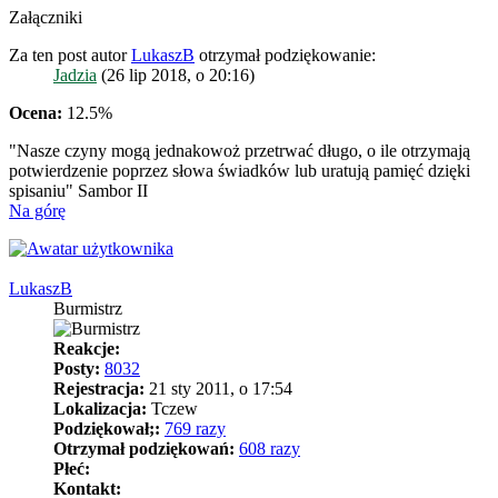
Załączniki
Za ten post autor
LukaszB
otrzymał podziękowanie:
Jadzia
(26 lip 2018, o 20:16)
Ocena:
12.5%
"Nasze czyny mogą jednakowoż przetrwać długo, o ile otrzymają
potwierdzenie poprzez słowa świadków lub uratują pamięć dzięki
spisaniu" Sambor II
Na górę
LukaszB
Burmistrz
Reakcje:
Posty:
8032
Rejestracja:
21 sty 2011, o 17:54
Lokalizacja:
Tczew
Podziękował;:
769 razy
Otrzymał podziękowań:
608 razy
Płeć:
Kontakt: