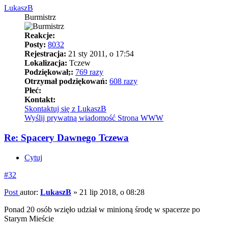
LukaszB
Burmistrz
Reakcje:
Posty:
8032
Rejestracja:
21 sty 2011, o 17:54
Lokalizacja:
Tczew
Podziękował;:
769 razy
Otrzymał podziękowań:
608 razy
Płeć:
Kontakt:
Skontaktuj się z LukaszB
Wyślij prywatną wiadomość
Strona WWW
Re: Spacery Dawnego Tczewa
Cytuj
#32
Post
autor:
LukaszB
»
21 lip 2018, o 08:28
Ponad 20 osób wzięło udział w minioną środę w spacerze po
Starym Mieście