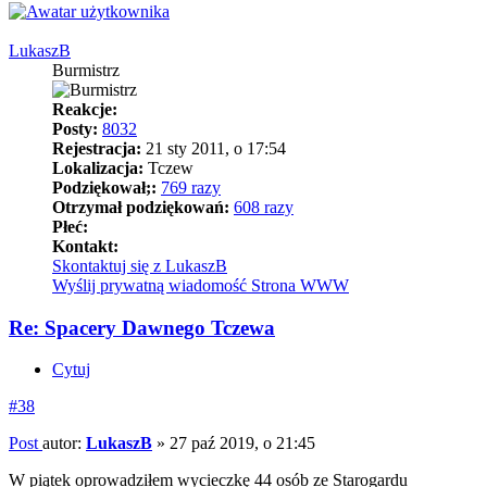
LukaszB
Burmistrz
Reakcje:
Posty:
8032
Rejestracja:
21 sty 2011, o 17:54
Lokalizacja:
Tczew
Podziękował;:
769 razy
Otrzymał podziękowań:
608 razy
Płeć:
Kontakt:
Skontaktuj się z LukaszB
Wyślij prywatną wiadomość
Strona WWW
Re: Spacery Dawnego Tczewa
Cytuj
#38
Post
autor:
LukaszB
»
27 paź 2019, o 21:45
W piątek oprowadziłem wycieczkę 44 osób ze Starogardu