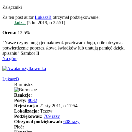
Załączniki
Za ten post autor
LukaszB
otrzymał podziękowanie:
Jadzia
(5 lut 2019, o 22:51)
Ocena:
12.5%
"Nasze czyny mogą jednakowoż przetrwać długo, o ile otrzymają
potwierdzenie poprzez słowa świadków lub uratują pamięć dzięki
spisaniu" Sambor II
Na górę
LukaszB
Burmistrz
Reakcje:
Posty:
8032
Rejestracja:
21 sty 2011, o 17:54
Lokalizacja:
Tczew
Podziękował;:
769 razy
Otrzymał podziękowań:
608 razy
Płeć: