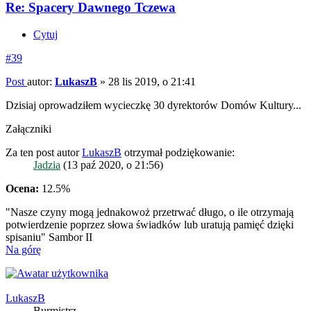
Re: Spacery Dawnego Tczewa
Cytuj
#39
Post
autor:
LukaszB
»
28 lis 2019, o 21:41
Dzisiaj oprowadziłem wycieczkę 30 dyrektorów Domów Kultury...
Załączniki
Za ten post autor
LukaszB
otrzymał podziękowanie:
Jadzia
(13 paź 2020, o 21:56)
Ocena:
12.5%
"Nasze czyny mogą jednakowoż przetrwać długo, o ile otrzymają
potwierdzenie poprzez słowa świadków lub uratują pamięć dzięki
spisaniu" Sambor II
Na górę
LukaszB
Burmistrz