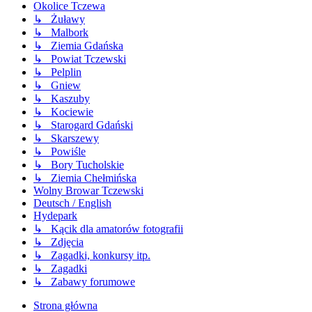
Okolice Tczewa
↳ Żuławy
↳ Malbork
↳ Ziemia Gdańska
↳ Powiat Tczewski
↳ Pelplin
↳ Gniew
↳ Kaszuby
↳ Kociewie
↳ Starogard Gdański
↳ Skarszewy
↳ Powiśle
↳ Bory Tucholskie
↳ Ziemia Chełmińska
Wolny Browar Tczewski
Deutsch / English
Hydepark
↳ Kącik dla amatorów fotografii
↳ Zdjęcia
↳ Zagadki, konkursy itp.
↳ Zagadki
↳ Zabawy forumowe
Strona główna