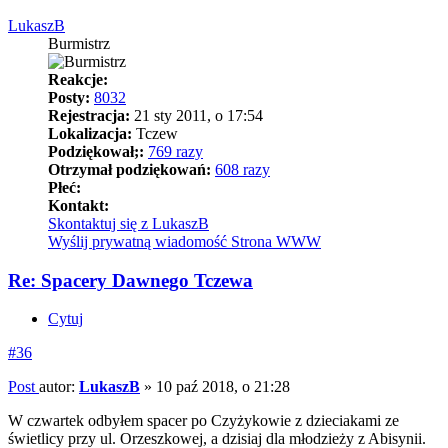
LukaszB
Burmistrz
Reakcje:
Posty:
8032
Rejestracja:
21 sty 2011, o 17:54
Lokalizacja:
Tczew
Podziękował;:
769 razy
Otrzymał podziękowań:
608 razy
Płeć:
Kontakt:
Skontaktuj się z LukaszB
Wyślij prywatną wiadomość
Strona WWW
Re: Spacery Dawnego Tczewa
Cytuj
#36
Post
autor:
LukaszB
»
10 paź 2018, o 21:28
W czwartek odbyłem spacer po Czyżykowie z dzieciakami ze
świetlicy przy ul. Orzeszkowej, a dzisiaj dla młodzieży z Abisynii.