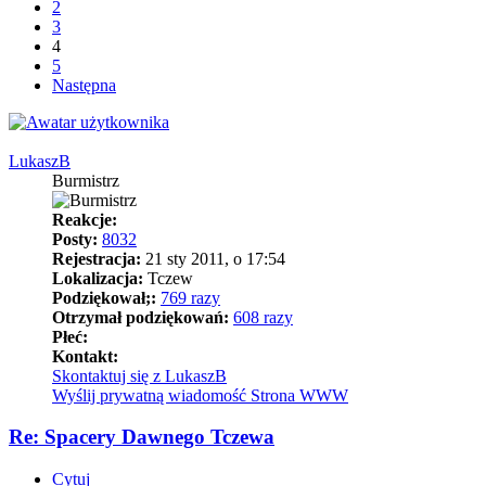
2
3
4
5
Następna
LukaszB
Burmistrz
Reakcje:
Posty:
8032
Rejestracja:
21 sty 2011, o 17:54
Lokalizacja:
Tczew
Podziękował;:
769 razy
Otrzymał podziękowań:
608 razy
Płeć:
Kontakt:
Skontaktuj się z LukaszB
Wyślij prywatną wiadomość
Strona WWW
Re: Spacery Dawnego Tczewa
Cytuj