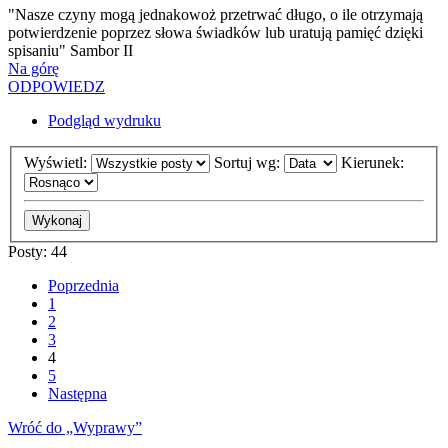
"Nasze czyny mogą jednakowoż przetrwać długo, o ile otrzymają
potwierdzenie poprzez słowa świadków lub uratują pamięć dzięki
spisaniu" Sambor II
Na górę
ODPOWIEDZ
Podgląd wydruku
Wyświetl:
Sortuj wg:
Kierunek:
Posty: 44
Poprzednia
1
2
3
4
5
Następna
Wróć do „Wyprawy”