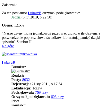
Załączniki
Za ten post autor
LukaszB
otrzymał podziękowanie:
Jadzia
(5 lut 2019, o 22:50)
Ocena:
12.5%
"Nasze czyny mogą jednakowoż przetrwać długo, o ile otrzymają
potwierdzenie poprzez słowa świadków lub uratują pamięć dzięki
spisaniu" Sambor II
Na górę
LukaszB
Burmistrz
Reakcje:
Posty:
8032
Rejestracja:
21 sty 2011, o 17:54
Lokalizacja:
Tczew
Podziękował;:
769 razy
Otrzymał podziękowań:
608 razy
Płeć:
Kontakt: