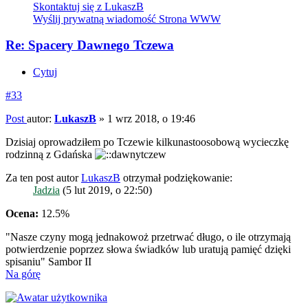
Skontaktuj się z LukaszB
Wyślij prywatną wiadomość
Strona WWW
Re: Spacery Dawnego Tczewa
Cytuj
#33
Post
autor:
LukaszB
»
1 wrz 2018, o 19:46
Dzisiaj oprowadziłem po Tczewie kilkunastoosobową wycieczkę
rodzinną z Gdańska
Za ten post autor
LukaszB
otrzymał podziękowanie:
Jadzia
(5 lut 2019, o 22:50)
Ocena:
12.5%
"Nasze czyny mogą jednakowoż przetrwać długo, o ile otrzymają
potwierdzenie poprzez słowa świadków lub uratują pamięć dzięki
spisaniu" Sambor II
Na górę