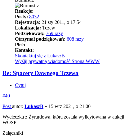
Reakcje:
Posty:
8032
Rejestracja:
21 sty 2011, o 17:54
Lokalizacja:
Tczew
Podziękował;:
769 razy
Otrzymał podziękowań:
608 razy
Płeć:
Kontakt:
Skontaktuj się z LukaszB
Wyślij prywatną wiadomość
Strona WWW
Re: Spacery Dawnego Tczewa
Cytuj
#40
Post
autor:
LukaszB
»
15 wrz 2021, o 21:00
Wycieczka z Żyrardowa, która została wylicytowana w aukcji
WOSP
Załączniki