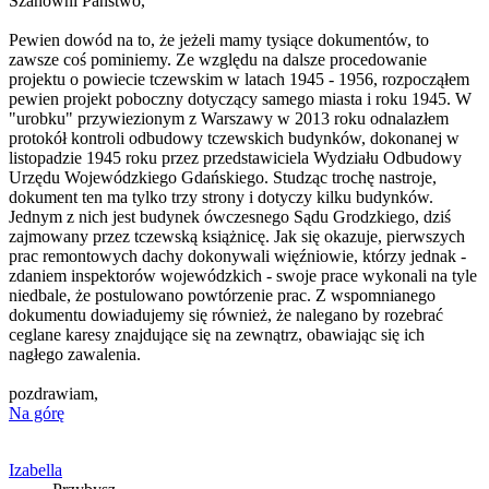
Szanowni Państwo,
Pewien dowód na to, że jeżeli mamy tysiące dokumentów, to
zawsze coś pominiemy. Ze względu na dalsze procedowanie
projektu o powiecie tczewskim w latach 1945 - 1956, rozpocząłem
pewien projekt poboczny dotyczący samego miasta i roku 1945. W
"urobku" przywiezionym z Warszawy w 2013 roku odnalazłem
protokół kontroli odbudowy tczewskich budynków, dokonanej w
listopadzie 1945 roku przez przedstawiciela Wydziału Odbudowy
Urzędu Wojewódzkiego Gdańskiego. Studząc trochę nastroje,
dokument ten ma tylko trzy strony i dotyczy kilku budynków.
Jednym z nich jest budynek ówczesnego Sądu Grodzkiego, dziś
zajmowany przez tczewską książnicę. Jak się okazuje, pierwszych
prac remontowych dachy dokonywali więźniowie, którzy jednak -
zdaniem inspektorów wojewódzkich - swoje prace wykonali na tyle
niedbale, że postulowano powtórzenie prac. Z wspomnianego
dokumentu dowiadujemy się również, że nalegano by rozebrać
ceglane karesy znajdujące się na zewnątrz, obawiając się ich
nagłego zawalenia.
pozdrawiam,
Na górę
Izabella