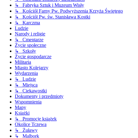
↳ Fabryka Sztuk i Muzeum Wisły
↳ Kościół Farny Pw. Podwyższenia Krzyża Świętego
↳ Kościół Pw. św. Stanisława Kostki
↳ Karczma
Ludzie
Narody i religie
↳ Cmentarze
Życie społeczne
↳ Szkoły
Życie gospodarcze
Militaria
Miasto Kolejarzy
Wydarzenia
↳ Ludzie
↳ Miejsca
↳ Ciekawostki
Dokumenty i przedmioty
Wspomnienia
Mapy
Książki
↳ Promocje książek
Okolice Tczewa
↳ Żuławy
↳ Malbork