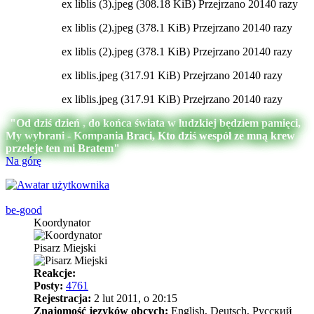
ex liblis (3).jpeg (308.18 KiB) Przejrzano 20140 razy
ex liblis (2).jpeg (378.1 KiB) Przejrzano 20140 razy
ex liblis (2).jpeg (378.1 KiB) Przejrzano 20140 razy
ex liblis.jpeg (317.91 KiB) Przejrzano 20140 razy
ex liblis.jpeg (317.91 KiB) Przejrzano 20140 razy
"Od dziś dzień , do końca świata w ludzkiej będziem pamięci,
My wybrani - Kompania Braci, Kto dziś wespół ze mną krew
przeleje ten mi Bratem"
Na górę
be-good
Koordynator
Pisarz Miejski
Reakcje:
Posty:
4761
Rejestracja:
2 lut 2011, o 20:15
Znajomość języków obcych:
English, Deutsch, Pусский