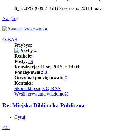
$_57.JPG (609.7 KiB) Przejrzano 20114 razy
Na górę
Q-BAS
Przybysz
Reakcje:
Posty:
39
Rejestracja:
11 sty 2015, o 14:04
Podziękował;:
0
Otrzymał podziękowań:
0
Kontakt:
Skontaktuj się z Q-BAS
Wyślij prywatną wiadomość
Re: Miejska Biblioteka Publiczna
Cytuj
#23