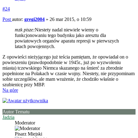
#24
Post
autor:
gregi2004
»
26 mar 2015, o 10:59
mzk pisze:
Niestety nadal niewiele wiemy o
funkcjonowaniu tego budynku jako aresztu dla
powiatowych organów aparatu represji w pierwszych
latach powojennych.
Z opowieści nieżyjącego już teścia pamiętam, że opowiadał on o
powieszeniu (prawdopodobnie w 1945r., już po wyzwoleniu
miasta) tczewskiego Niemca skazanego na śmierć za zbrodnie
popełnione na Polakach w czasie wojny. Niestety, nie przypominam
sobie szczegółów, ale mam wrażenie, że chodziło właśnie o
szubienicę przy MBP.
Na górę
Autor Tematu
Jadzia
Moderator
Pisarz Miejski