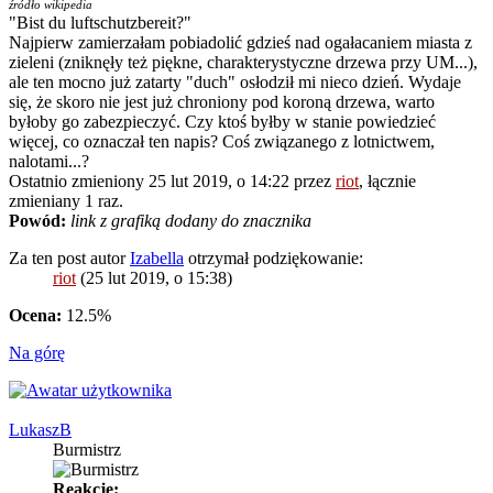
źródło wikipedia
"Bist du luftschutzbereit?"
Najpierw zamierzałam pobiadolić gdzieś nad ogałacaniem miasta z
zieleni (zniknęły też piękne, charakterystyczne drzewa przy UM...),
ale ten mocno już zatarty "duch" osłodził mi nieco dzień. Wydaje
się, że skoro nie jest już chroniony pod koroną drzewa, warto
byłoby go zabezpieczyć. Czy ktoś byłby w stanie powiedzieć
więcej, co oznaczał ten napis? Coś związanego z lotnictwem,
nalotami...?
Ostatnio zmieniony 25 lut 2019, o 14:22 przez
riot
, łącznie
zmieniany 1 raz.
Powód:
link z grafiką dodany do znacznika
Za ten post autor
Izabella
otrzymał podziękowanie:
riot
(25 lut 2019, o 15:38)
Ocena:
12.5%
Na górę
LukaszB
Burmistrz
Reakcje: