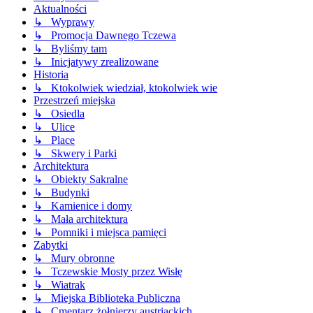
Aktualności
↳ Wyprawy
↳ Promocja Dawnego Tczewa
↳ Byliśmy tam
↳ Inicjatywy zrealizowane
Historia
↳ Ktokolwiek wiedział, ktokolwiek wie
Przestrzeń miejska
↳ Osiedla
↳ Ulice
↳ Place
↳ Skwery i Parki
Architektura
↳ Obiekty Sakralne
↳ Budynki
↳ Kamienice i domy
↳ Mała architektura
↳ Pomniki i miejsca pamięci
Zabytki
↳ Mury obronne
↳ Tczewskie Mosty przez Wisłę
↳ Wiatrak
↳ Miejska Biblioteka Publiczna
↳ Cmentarz żołnierzy austriackich