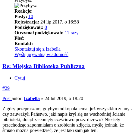
Przybysz
Reakcje:
Posty:
10
Rejestracja:
24 lip 2017, o 16:58
Podziękował;:
0
Otrzymał podziękowań:
11 razy
Płeć:
Kontakt:
Skontaktuj się z Izabella
Wyślij prywatną wiadomość
Re: Miejska Biblioteka Publiczna
Cytuj
#29
Post
autor:
Izabella
»
24 lut 2019, o 18:20
Z góry przepraszam, gdybym odkopała temat już wszystkim znany -
czy zauważyli Państwo, jaki napis krył się na wschodniej ścianie
biblioteki, dotąd zasłonięty częściowo przez drzewo? Niestety
przechodząc zapomniałam o zrobieniu zdjęcia, myślę jednak, że
śmiało można powiedzieć, że jest taki sam jak ten: