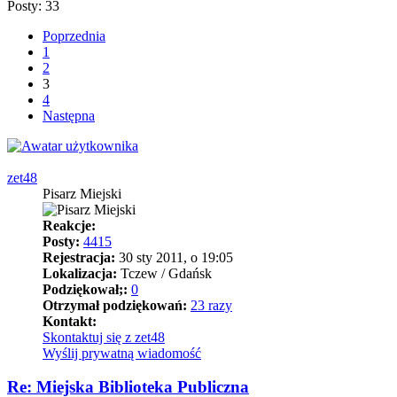
Posty: 33
Poprzednia
1
2
3
4
Następna
zet48
Pisarz Miejski
Reakcje:
Posty:
4415
Rejestracja:
30 sty 2011, o 19:05
Lokalizacja:
Tczew / Gdańsk
Podziękował;:
0
Otrzymał podziękowań:
23 razy
Kontakt:
Skontaktuj się z zet48
Wyślij prywatną wiadomość
Re: Miejska Biblioteka Publiczna