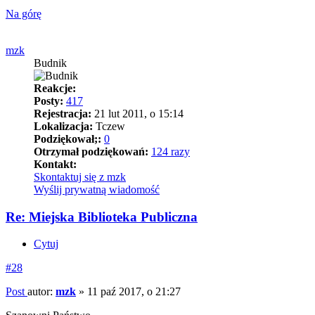
Na górę
mzk
Budnik
Reakcje:
Posty:
417
Rejestracja:
21 lut 2011, o 15:14
Lokalizacja:
Tczew
Podziękował;:
0
Otrzymał podziękowań:
124 razy
Kontakt:
Skontaktuj się z mzk
Wyślij prywatną wiadomość
Re: Miejska Biblioteka Publiczna
Cytuj
#28
Post
autor:
mzk
»
11 paź 2017, o 21:27