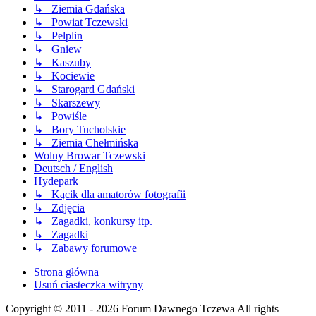
↳ Ziemia Gdańska
↳ Powiat Tczewski
↳ Pelplin
↳ Gniew
↳ Kaszuby
↳ Kociewie
↳ Starogard Gdański
↳ Skarszewy
↳ Powiśle
↳ Bory Tucholskie
↳ Ziemia Chełmińska
Wolny Browar Tczewski
Deutsch / English
Hydepark
↳ Kącik dla amatorów fotografii
↳ Zdjęcia
↳ Zagadki, konkursy itp.
↳ Zagadki
↳ Zabawy forumowe
Strona główna
Usuń ciasteczka witryny
Copyright © 2011 - 2026 Forum Dawnego Tczewa All rights