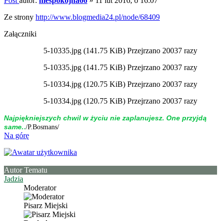
Post
autor:
niespokojna66
»
11 lut 2016, o 16:07
Ze strony
http://www.blogmedia24.pl/node/68409
Załączniki
5-10335.jpg (141.75 KiB) Przejrzano 20037 razy
5-10335.jpg (141.75 KiB) Przejrzano 20037 razy
5-10334.jpg (120.75 KiB) Przejrzano 20037 razy
5-10334.jpg (120.75 KiB) Przejrzano 20037 razy
Naj­piękniej­szych chwil w życiu nie zap­la­nujesz. One przyjdą
.
same.
/P.Bosmans/
Na górę
Autor Tematu
Jadzia
Moderator
Pisarz Miejski