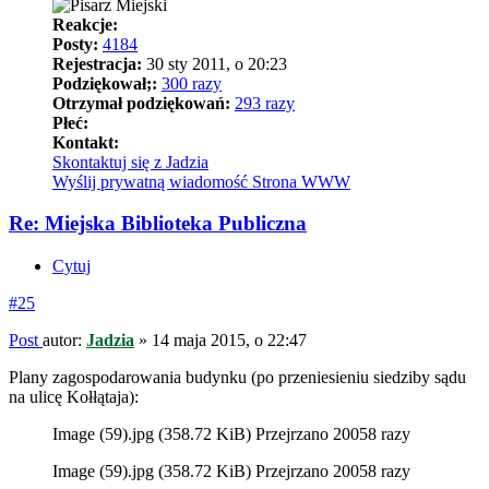
Reakcje:
Posty:
4184
Rejestracja:
30 sty 2011, o 20:23
Podziękował;:
300 razy
Otrzymał podziękowań:
293 razy
Płeć:
Kontakt:
Skontaktuj się z Jadzia
Wyślij prywatną wiadomość
Strona WWW
Re: Miejska Biblioteka Publiczna
Cytuj
#25
Post
autor:
Jadzia
»
14 maja 2015, o 22:47
Plany zagospodarowania budynku (po przeniesieniu siedziby sądu
na ulicę Kołłątaja):
Image (59).jpg (358.72 KiB) Przejrzano 20058 razy
Image (59).jpg (358.72 KiB) Przejrzano 20058 razy