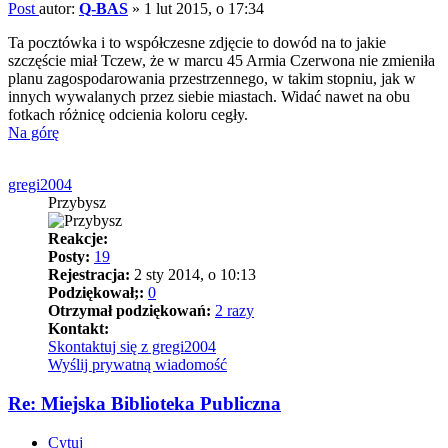
Post
autor:
Q-BAS
»
1 lut 2015, o 17:34
Ta pocztówka i to współczesne zdjęcie to dowód na to jakie
szczęście miał Tczew, że w marcu 45 Armia Czerwona nie zmieniła
planu zagospodarowania przestrzennego, w takim stopniu, jak w
innych wywalanych przez siebie miastach. Widać nawet na obu
fotkach różnicę odcienia koloru cegły.
Na górę
gregi2004
Przybysz
Reakcje:
Posty:
19
Rejestracja:
2 sty 2014, o 10:13
Podziękował;:
0
Otrzymał podziękowań:
2 razy
Kontakt:
Skontaktuj się z gregi2004
Wyślij prywatną wiadomość
Re: Miejska Biblioteka Publiczna
Cytuj