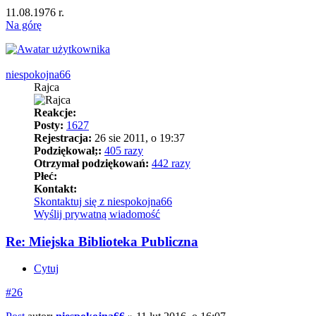
11.08.1976 r.
Na górę
niespokojna66
Rajca
Reakcje:
Posty:
1627
Rejestracja:
26 sie 2011, o 19:37
Podziękował;:
405 razy
Otrzymał podziękowań:
442 razy
Płeć:
Kontakt:
Skontaktuj się z niespokojna66
Wyślij prywatną wiadomość
Re: Miejska Biblioteka Publiczna
Cytuj
#26