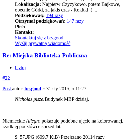
Lokalizacja:
Najpierw Czyżykowo, potem Bajkowe,
obecnie Górki, za jakiś czas - Rokitki :( ...
Podziękował;:
194 razy
Otrzymał podziękowań:
147 razy
Płeć:
Kontakt:
Skontaktuj się z be-good
Wyślij prywatną wiadomość
Re: Miejska Biblioteka Publiczna
Cytuj
#22
Post
autor:
be-good
»
31 sty 2015, o 11:27
Nicholas pisze:
Budynek MBP dzisiaj.
Niemieckie
Allegro
pokazuje podobne ujęcie na kolorowanej,
rzadkiej pocztówce sprzed lat:
$_57.JPG (609.7 KiB) Przejrzano 20114 razy