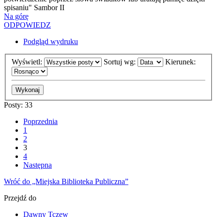
spisaniu" Sambor II
Na górę
ODPOWIEDZ
Podgląd wydruku
Wyświetl:
Sortuj wg:
Kierunek:
Posty: 33
Poprzednia
1
2
3
4
Następna
Wróć do „Miejska Biblioteka Publiczna”
Przejdź do
Dawny Tczew