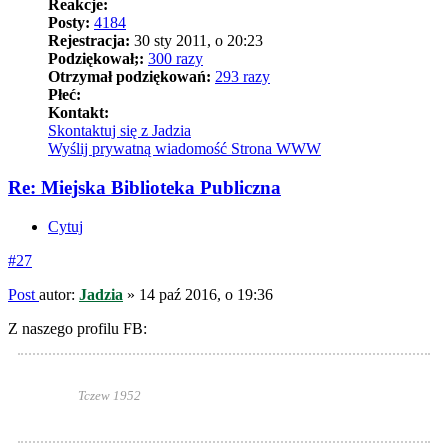
Reakcje:
Posty:
4184
Rejestracja:
30 sty 2011, o 20:23
Podziękował;:
300 razy
Otrzymał podziękowań:
293 razy
Płeć:
Kontakt:
Skontaktuj się z Jadzia
Wyślij prywatną wiadomość
Strona WWW
Re: Miejska Biblioteka Publiczna
Cytuj
#27
Post
autor:
Jadzia
»
14 paź 2016, o 19:36
Z naszego profilu FB:
Tczew 1952