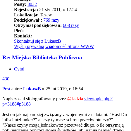
Posty:
8032
Rejestracja:
21 sty 2011, o 17:54
Lokalizacja:
Tczew
Podziękował;:
769 razy
Otrzymał podziękowań:
608 razy
Płeć:
Kontakt:
Skontaktuj się z LukaszB
Wyślij prywatną wiadomość
Strona WWW
Re: Miejska Biblioteka Publiczna
Cytuj
#30
Post
autor:
LukaszB
»
25 lut 2019, o 16:54
Napis został sfotografowany przez
@Jadzia
viewtopic.php?
p=3188#p3188
Jest on jak najbardziej związany z wojennymi z nalotami: "Hast Du
luftschutzbunker?" a "czy ty masz schron przeciwlotniczy?"
"Nasze czyny mogą jednakowoż przetrwać długo, o ile otrzymają
potwierdzenie poprzez słowa świadków lub uratują pamięć dzięki