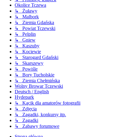
Okolice Tczewa
↳ Żuławy
↳ Malbork
↳ Ziemia Gdańska
↳ Powiat Tczewski
↳ Pelplin
↳ Gniew
↳ Kaszuby
↳ Kociewie
↳ Starogard Gdański
↳ Skarszewy
↳ Powiśle
↳ Bory Tucholskie
↳ Ziemia Chełmińska
Wolny Browar Tczewski
Deutsch / English
Hydepark
↳ Kącik dla amatorów fotografii
↳ Zdjęcia
↳ Zagadki, konkursy itp.
↳ Zagadki
↳ Zabawy forumowe
Strona główna