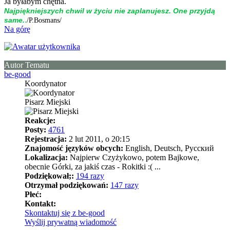
Ja byłabym chętna.
Naj­piękniej­szych chwil w życiu nie zap­la­nujesz. One przyjdą
.
same.
/P.Bosmans/
Na górę
Autor Tematu
be-good
Koordynator
Pisarz Miejski
Reakcje:
Posty:
4761
Rejestracja:
2 lut 2011, o 20:15
Znajomość języków obcych:
English, Deutsch, Pусский
Lokalizacja:
Najpierw Czyżykowo, potem Bajkowe,
obecnie Górki, za jakiś czas - Rokitki :( ...
Podziękował;:
194 razy
Otrzymał podziękowań:
147 razy
Płeć:
Kontakt:
Skontaktuj się z be-good
Wyślij prywatną wiadomość