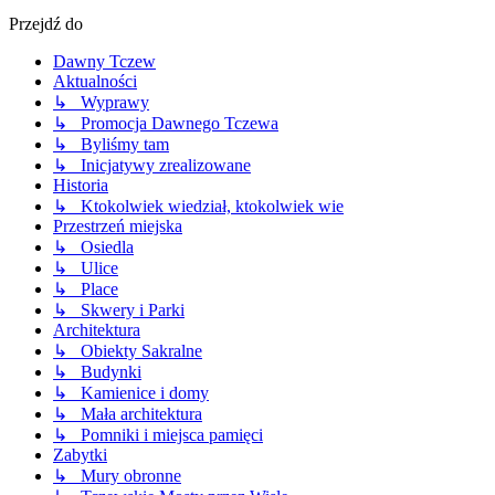
Przejdź do
Dawny Tczew
Aktualności
↳ Wyprawy
↳ Promocja Dawnego Tczewa
↳ Byliśmy tam
↳ Inicjatywy zrealizowane
Historia
↳ Ktokolwiek wiedział, ktokolwiek wie
Przestrzeń miejska
↳ Osiedla
↳ Ulice
↳ Place
↳ Skwery i Parki
Architektura
↳ Obiekty Sakralne
↳ Budynki
↳ Kamienice i domy
↳ Mała architektura
↳ Pomniki i miejsca pamięci
Zabytki
↳ Mury obronne