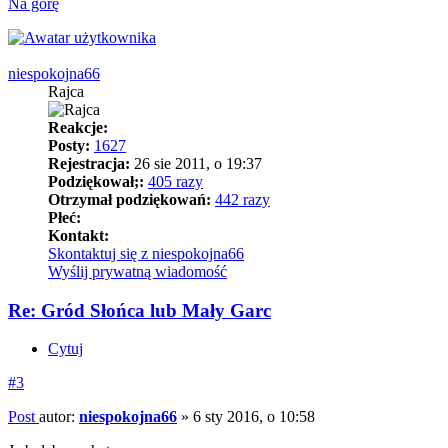
Na górę
niespokojna66
Rajca
Reakcje:
Posty:
1627
Rejestracja:
26 sie 2011, o 19:37
Podziękował;:
405 razy
Otrzymał podziękowań:
442 razy
Płeć:
Kontakt:
Skontaktuj się z niespokojna66
Wyślij prywatną wiadomość
Re: Gród Słońca lub Mały Garc
Cytuj
#3
Post
autor:
niespokojna66
»
6 sty 2016, o 10:58