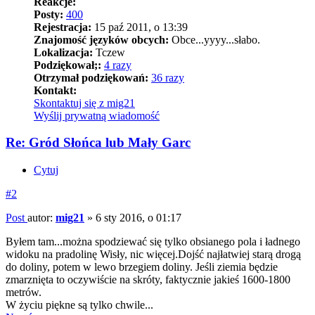
Reakcje:
Posty:
400
Rejestracja:
15 paź 2011, o 13:39
Znajomość języków obcych:
Obce...yyyy...słabo.
Lokalizacja:
Tczew
Podziękował;:
4 razy
Otrzymał podziękowań:
36 razy
Kontakt:
Skontaktuj się z mig21
Wyślij prywatną wiadomość
Re: Gród Słońca lub Mały Garc
Cytuj
#2
Post
autor:
mig21
»
6 sty 2016, o 01:17
Byłem tam...można spodziewać się tylko obsianego pola i ładnego
widoku na pradolinę Wisły, nic więcej.Dojść najłatwiej starą drogą
do doliny, potem w lewo brzegiem doliny. Jeśli ziemia będzie
zmarznięta to oczywiście na skróty, faktycznie jakieś 1600-1800
metrów.
W życiu piękne są tylko chwile...