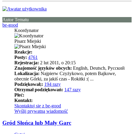
Autor Tematu
be-good
Koordynator
Pisarz Miejski
Reakcje:
Posty:
4761
Rejestracja:
2 lut 2011, o 20:15
Znajomość języków obcych:
English, Deutsch, Pусский
Lokalizacja:
Najpierw Czyżykowo, potem Bajkowe,
obecnie Górki, za jakiś czas - Rokitki :( ...
Podziękował;:
194 razy
Otrzymał podziękowań:
147 razy
Płeć:
Kontakt:
Skontaktuj się z be-good
Wyślij prywatną wiadomość
Gród Słońca lub Mały Garc