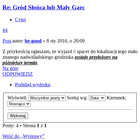
Re: Gród Słońca lub Mały Garc
Cytuj
#4
Post
autor:
be-good
»
8 sty 2016, o 20:09
Z przykrością ogłaszam, że wyjazd // spacer do lokalizacji tego mało
znanego nadwiślańskiego grodziska
zostaje przełożony na
późniejszy termin
.
Na górę
ODPOWIEDZ
Podgląd wydruku
Wyświetl:
Sortuj wg:
Kierunek:
Posty: 4 • Strona
1
z
1
Wróć do „Wyprawy”