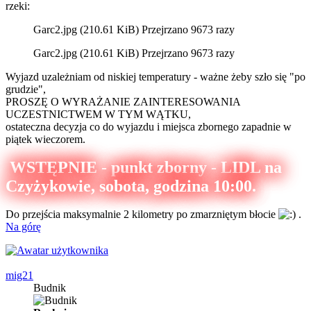
rzeki:
Garc2.jpg (210.61 KiB) Przejrzano 9673 razy
Garc2.jpg (210.61 KiB) Przejrzano 9673 razy
Wyjazd uzależniam od niskiej temperatury - ważne żeby szło się "po
grudzie",
PROSZĘ O WYRAŻANIE ZAINTERESOWANIA
UCZESTNICTWEM W TYM WĄTKU,
ostateczna decyzja co do wyjazdu i miejsca zbornego zapadnie w
piątek wieczorem.
WSTĘPNIE - punkt zborny - LIDL na
Czyżykowie, sobota, godzina 10:00.
Do przejścia maksymalnie 2 kilometry po zmarzniętym błocie
.
Na górę
mig21
Budnik