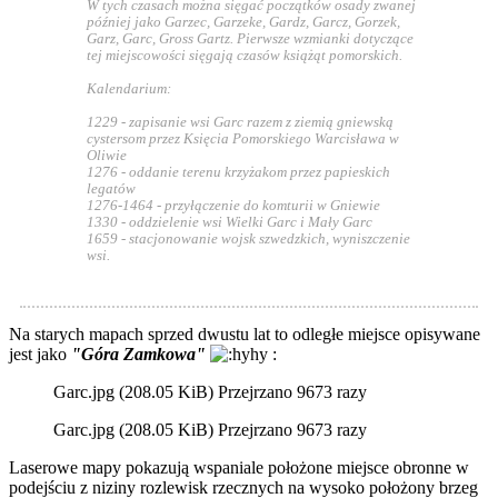
W tych czasach można sięgać początków osady zwanej
później jako Garzec, Garzeke, Gardz, Garcz, Gorzek,
Garz, Garc, Gross Gartz. Pierwsze wzmianki dotyczące
tej miejscowości sięgają czasów książąt pomorskich.
Kalendarium:
1229 - zapisanie wsi Garc razem z ziemią gniewską
cystersom przez Księcia Pomorskiego Warcisława w
Oliwie
1276 - oddanie terenu krzyżakom przez papieskich
legatów
1276-1464 - przyłączenie do komturii w Gniewie
1330 - oddzielenie wsi Wielki Garc i Mały Garc
1659 - stacjonowanie wojsk szwedzkich, wyniszczenie
wsi.
Na starych mapach sprzed dwustu lat to odległe miejsce opisywane
jest jako
"Góra Zamkowa"
:
Garc.jpg (208.05 KiB) Przejrzano 9673 razy
Garc.jpg (208.05 KiB) Przejrzano 9673 razy
Laserowe mapy pokazują wspaniale położone miejsce obronne w
podejściu z niziny rozlewisk rzecznych na wysoko położony brzeg