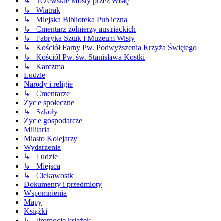
↳ Tczewskie Mosty przez Wisłę
↳ Wiatrak
↳ Miejska Biblioteka Publiczna
↳ Cmentarz żołnierzy austriackich
↳ Fabryka Sztuk i Muzeum Wisły
↳ Kościół Farny Pw. Podwyższenia Krzyża Świętego
↳ Kościół Pw. św. Stanisława Kostki
↳ Karczma
Ludzie
Narody i religie
↳ Cmentarze
Życie społeczne
↳ Szkoły
Życie gospodarcze
Militaria
Miasto Kolejarzy
Wydarzenia
↳ Ludzie
↳ Miejsca
↳ Ciekawostki
Dokumenty i przedmioty
Wspomnienia
Mapy
Książki
↳ Promocje książek