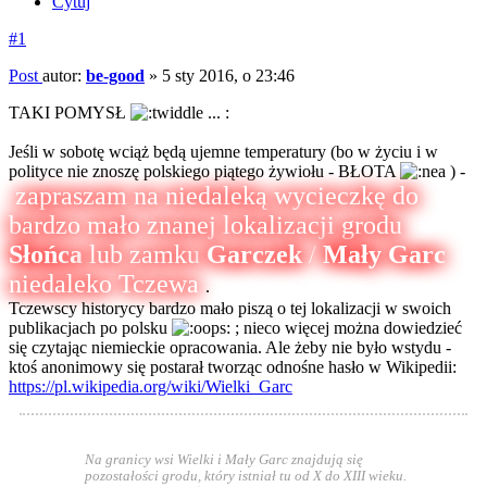
Cytuj
#1
Post
autor:
be-good
»
5 sty 2016, o 23:46
TAKI POMYSŁ
... :
Jeśli w sobotę wciąż będą ujemne temperatury (bo w życiu i w
polityce nie znoszę polskiego piątego żywiołu - BŁOTA
) -
zapraszam na niedaleką wycieczkę do
bardzo mało znanej lokalizacji grodu
Słońca
lub zamku
Garczek
/
Mały Garc
niedaleko Tczewa
.
Tczewscy historycy bardzo mało piszą o tej lokalizacji w swoich
publikacjach po polsku
; nieco więcej można dowiedzieć
się czytając niemieckie opracowania. Ale żeby nie było wstydu -
ktoś anonimowy się postarał tworząc odnośne hasło w Wikipedii:
https://pl.wikipedia.org/wiki/Wielki_Garc
Na granicy wsi Wielki i Mały Garc znajdują się
pozostałości grodu, który istniał tu od X do XIII wieku.