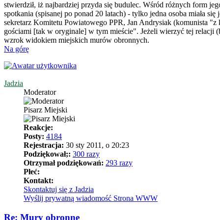
stwierdził, iż najbardziej przyda się budulec. Wśród różnych form je
spotkania (spisanej po ponad 20 latach) - tylko jedna osoba miała s
sekretarz Komitetu Powiatowego PPR, Jan Andrysiak (komunista "z krw
gościami [tak w oryginale] w tym mieście". Jeżeli wierzyć tej relac
wzrok widokiem miejskich murów obronnych.
Na górę
Jadzia
Moderator
Pisarz Miejski
Reakcje:
Posty:
4184
Rejestracja:
30 sty 2011, o 20:23
Podziękował;:
300 razy
Otrzymał podziękowań:
293 razy
Płeć:
Kontakt:
Skontaktuj się z Jadzia
Wyślij prywatną wiadomość
Strona WWW
Re: Mury obronne