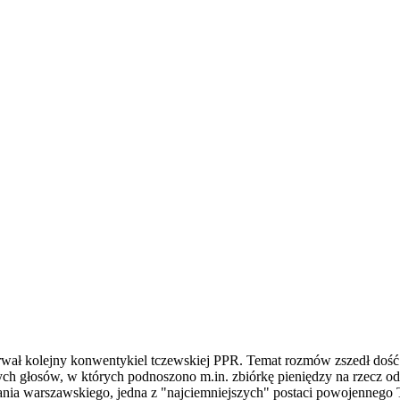
rwał kolejny konwentykiel tczewskiej PPR. Temat rozmów zszedł dość
ych głosów, w których podnoszono m.in. zbiórkę pieniędzy na rzecz 
ania warszawskiego, jedna z "najciemniejszych" postaci powojennego 