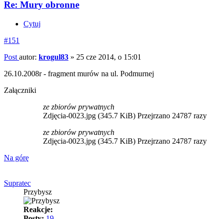
Re: Mury obronne
Cytuj
#151
Post
autor:
krogul83
»
25 cze 2014, o 15:01
26.10.2008r - fragment murów na ul. Podmurnej
Załączniki
ze zbiorów prywatnych
Zdjęcia-0023.jpg (345.7 KiB) Przejrzano 24787 razy
ze zbiorów prywatnych
Zdjęcia-0023.jpg (345.7 KiB) Przejrzano 24787 razy
Na górę
Supratec
Przybysz
Reakcje:
Posty:
19