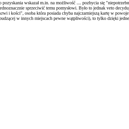
go pozyskania wskazał m.in. na możliwość .... pozbycia się "niepotrze
ię jednoznacznie sprzeciwić temu pomysłowi. Było to jednak veto decyd
i i kości", osoba która posiada chyba najczarniejszą kartę w powojenn
ji (budzącej w innych miejscach pewne wątpliwości), to tylko dzięki j