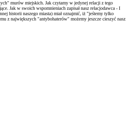
bnych" murów miejskich. Jak czytamy w jedynej relacji z tego
ujące. Jak w swoich wspomnieniach zapisał nasz relacjodawca - I
ej historii naszego miasta) miał oznajmić, iż "jeśtemy tylko
ednemu z największych "antybohaterów" możemy jeszcze cieszyć nasz