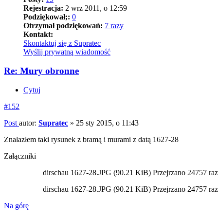
Rejestracja:
2 wrz 2011, o 12:59
Podziękował;:
0
Otrzymał podziękowań:
7 razy
Kontakt:
Skontaktuj się z Supratec
Wyślij prywatną wiadomość
Re: Mury obronne
Cytuj
#152
Post
autor:
Supratec
»
25 sty 2015, o 11:43
Znalazłem taki rysunek z bramą i murami z datą 1627-28
Załączniki
dirschau 1627-28.JPG (90.21 KiB) Przejrzano 24757 ra
dirschau 1627-28.JPG (90.21 KiB) Przejrzano 24757 ra
Na górę