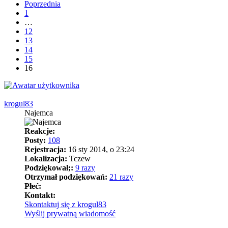
Poprzednia
1
…
12
13
14
15
16
krogul83
Najemca
Reakcje:
Posty:
108
Rejestracja:
16 sty 2014, o 23:24
Lokalizacja:
Tczew
Podziękował;:
9 razy
Otrzymał podziękowań:
21 razy
Płeć:
Kontakt:
Skontaktuj się z krogul83
Wyślij prywatną wiadomość