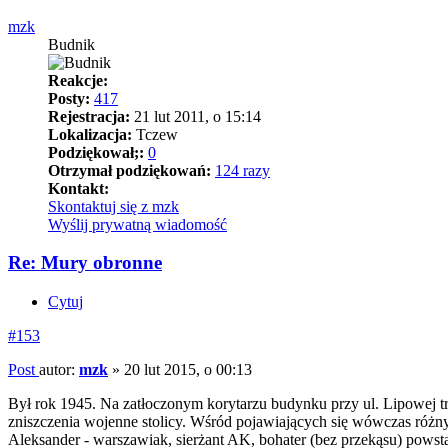
mzk
Budnik
Reakcje:
Posty:
417
Rejestracja:
21 lut 2011, o 15:14
Lokalizacja:
Tczew
Podziękował;:
0
Otrzymał podziękowań:
124 razy
Kontakt:
Skontaktuj się z mzk
Wyślij prywatną wiadomość
Re: Mury obronne
Cytuj
#153
Post
autor:
mzk
»
20 lut 2015, o 00:13
Był rok 1945. Na zatłoczonym korytarzu budynku przy ul. Lipowej t
zniszczenia wojenne stolicy. Wśród pojawiających się wówczas różn
Aleksander - warszawiak, sierżant AK, bohater (bez przekąsu) powst