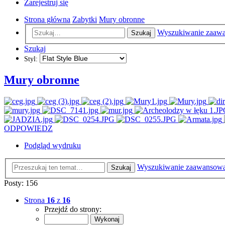
Zarejestruj się
Strona główna
Zabytki
Mury obronne
Wyszukiwanie zaaw
Szukaj
Szukaj
Styl:
Mury obronne
ODPOWIEDZ
Podgląd wydruku
Wyszukiwanie zaawansow
Szukaj
Posty: 156
Strona
16
z
16
Przejdź do strony: