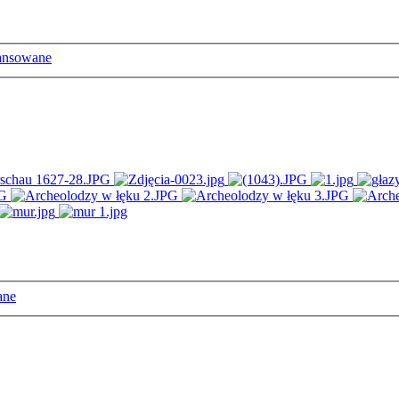
ansowane
ane