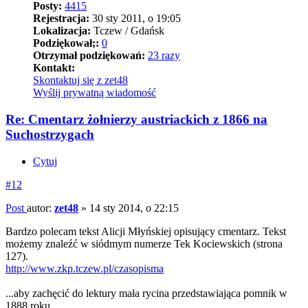
Posty:
4415
Rejestracja:
30 sty 2011, o 19:05
Lokalizacja:
Tczew / Gdańsk
Podziękował;:
0
Otrzymał podziękowań:
23 razy
Kontakt:
Skontaktuj się z zet48
Wyślij prywatną wiadomość
Re: Cmentarz żołnierzy austriackich z 1866 na
Suchostrzygach
Cytuj
#12
Post
autor:
zet48
»
14 sty 2014, o 22:15
Bardzo polecam tekst Alicji Młyńskiej opisujący cmentarz. Tekst
możemy znaleźć w siódmym numerze Tek Kociewskich (strona
127).
http://www.zkp.tczew.pl/czasopisma
...aby zachęcić do lektury mała rycina przedstawiająca pomnik w
1888 roku