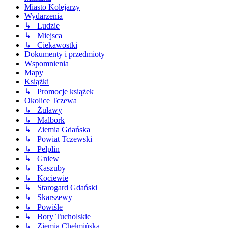
Miasto Kolejarzy
Wydarzenia
↳ Ludzie
↳ Miejsca
↳ Ciekawostki
Dokumenty i przedmioty
Wspomnienia
Mapy
Książki
↳ Promocje książek
Okolice Tczewa
↳ Żuławy
↳ Malbork
↳ Ziemia Gdańska
↳ Powiat Tczewski
↳ Pelplin
↳ Gniew
↳ Kaszuby
↳ Kociewie
↳ Starogard Gdański
↳ Skarszewy
↳ Powiśle
↳ Bory Tucholskie
↳ Ziemia Chełmińska