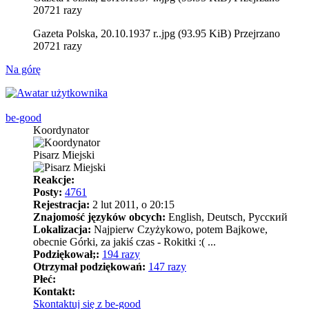
20721 razy
Gazeta Polska, 20.10.1937 r..jpg (93.95 KiB) Przejrzano
20721 razy
Na górę
be-good
Koordynator
Pisarz Miejski
Reakcje:
Posty:
4761
Rejestracja:
2 lut 2011, o 20:15
Znajomość języków obcych:
English, Deutsch, Pусский
Lokalizacja:
Najpierw Czyżykowo, potem Bajkowe,
obecnie Górki, za jakiś czas - Rokitki :( ...
Podziękował;:
194 razy
Otrzymał podziękowań:
147 razy
Płeć:
Kontakt:
Skontaktuj się z be-good