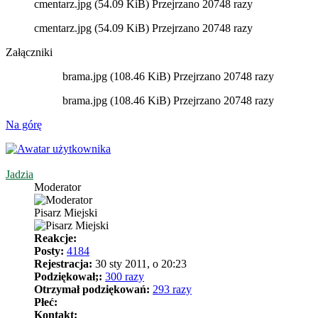
cmentarz.jpg (54.09 KiB) Przejrzano 20748 razy
cmentarz.jpg (54.09 KiB) Przejrzano 20748 razy
Załączniki
brama.jpg (108.46 KiB) Przejrzano 20748 razy
brama.jpg (108.46 KiB) Przejrzano 20748 razy
Na górę
Jadzia
Moderator
Pisarz Miejski
Reakcje:
Posty:
4184
Rejestracja:
30 sty 2011, o 20:23
Podziękował;:
300 razy
Otrzymał podziękowań:
293 razy
Płeć:
Kontakt: