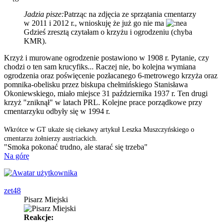
Jadzia pisze:
Patrząc na zdjęcia ze sprzątania cmentarzy
w 2011 i 2012 r., wnioskuję że już go nie ma
Gdzieś zresztą czytałam o krzyżu i ogrodzeniu (chyba
KMR).
Krzyż i murowane ogrodzenie postawiono w 1908 r. Pytanie, czy
chodzi o ten sam krucyfiks... Raczej nie, bo kolejna wymiana
ogrodzenia oraz poświęcenie pozłacanego 6-metrowego krzyża oraz
pomnika-obelisku przez biskupa chełmińskiego Stanisława
Okoniewskiego, miało miejsce 31 października 1937 r. Ten drugi
krzyż "zniknął" w latach PRL. Kolejne prace porządkowe przy
cmentarzyku odbyły się w 1994 r.
Wkrótce w GT ukaże się ciekawy artykuł Leszka Muszczyńskiego o
cmentarzu żołnierzy austriackich.
"Smoka pokonać trudno, ale starać się trzeba"
Na górę
zet48
Pisarz Miejski
Reakcje: