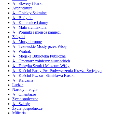
↳ Skwery i Parki
Architektura
↳ Obiekty Sakralne
↳ Budynki
↳ Kamienice i domy
↳ Mała architektura
↳ Pomniki i miejsca pamięci
Zabytki
↳ Mury obronne
↳ Tczewskie Mosty przez Wisłę
↳ Wiatrak
↳ Miejska Biblioteka Publiczna
↳ Cmentarz żołnierzy austriackich
↳ Fabryka Sztuk i Muzeum Wisły
↳ Kościół Farny Pw. Podwyższenia Krzyża Świętego
↳ Kościół Pw. św. Stanisława Kostki
↳ Karczma
Ludzie
Narody i religie
↳ Cmentarze
Życie społeczne
↳ Szkoły
Życie gospodarcze
Militaria