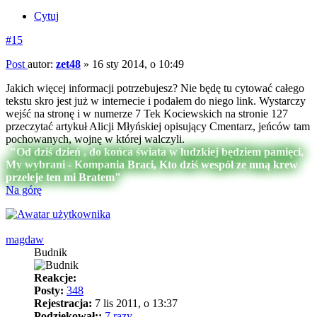
Cytuj
#15
Post
autor:
zet48
»
16 sty 2014, o 10:49
Jakich więcej informacji potrzebujesz? Nie będę tu cytować całego
tekstu skro jest już w internecie i podałem do niego link. Wystarczy
wejść na stronę i w numerze 7 Tek Kociewskich na stronie 127
przeczytać artykuł Alicji Młyńskiej opisujący Cmentarz, jeńców tam
pochowanych, wojnę w której walczyli.
"Od dziś dzień , do końca świata w ludzkiej będziem pamięci,
My wybrani - Kompania Braci, Kto dziś wespół ze mną krew
przeleje ten mi Bratem"
Na górę
magdaw
Budnik
Reakcje:
Posty:
348
Rejestracja:
7 lis 2011, o 13:37
Podziękował;:
7 razy