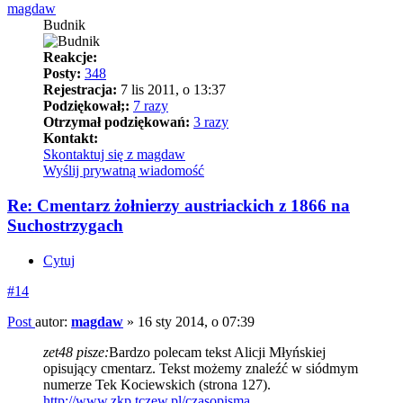
magdaw
Budnik
Reakcje:
Posty:
348
Rejestracja:
7 lis 2011, o 13:37
Podziękował;:
7 razy
Otrzymał podziękowań:
3 razy
Kontakt:
Skontaktuj się z magdaw
Wyślij prywatną wiadomość
Re: Cmentarz żołnierzy austriackich z 1866 na
Suchostrzygach
Cytuj
#14
Post
autor:
magdaw
»
16 sty 2014, o 07:39
zet48 pisze:
Bardzo polecam tekst Alicji Młyńskiej
opisujący cmentarz. Tekst możemy znaleźć w siódmym
numerze Tek Kociewskich (strona 127).
http://www.zkp.tczew.pl/czasopisma