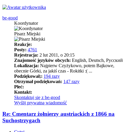
be-good
Koordynator
Pisarz Miejski
Reakcje:
Posty:
4761
Rejestracja:
2 lut 2011, o 20:15
Znajomość języków obcych:
English, Deutsch, Pусский
Lokalizacja:
Najpierw Czyżykowo, potem Bajkowe,
obecnie Górki, za jakiś czas - Rokitki :( ...
Podziękował;:
194 razy
Otrzymał podziękowań:
147 razy
Płeć:
Kontakt:
Skontaktuj się z be-good
Wyślij prywatną wiadomość
Re: Cmentarz żołnierzy austriackich z 1866 na
Suchostrzygach
Cytuj