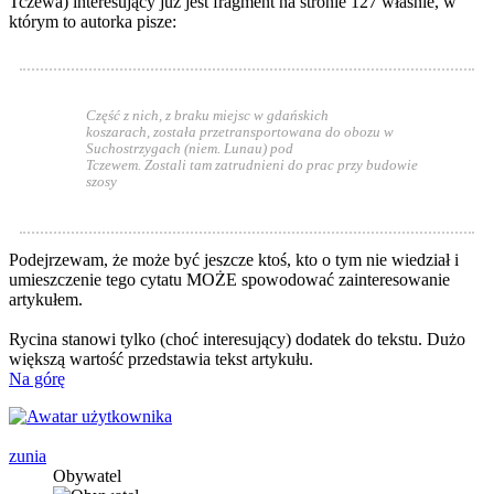
Tczewa) interesujący już jest fragment na stronie 127 właśnie, w
którym to autorka pisze:
Część z nich, z braku miejsc w gdańskich
koszarach, została przetransportowana do obozu w
Suchostrzygach (niem. Lunau) pod
Tczewem. Zostali tam zatrudnieni do prac przy budowie
szosy
Podejrzewam, że może być jeszcze ktoś, kto o tym nie wiedział i
umieszczenie tego cytatu MOŻE spowodować zainteresowanie
artykułem.
Rycina stanowi tylko (choć interesujący) dodatek do tekstu. Dużo
większą wartość przedstawia tekst artykułu.
Na górę
zunia
Obywatel