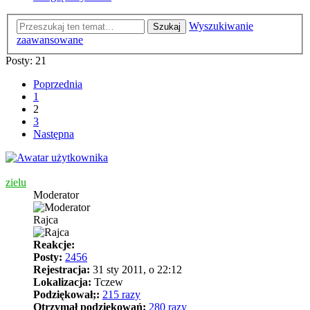
Wyszukiwanie
Szukaj
zaawansowane
Posty: 21
Poprzednia
1
2
3
Następna
zielu
Moderator
Rajca
Reakcje:
Posty:
2456
Rejestracja:
31 sty 2011, o 22:12
Lokalizacja:
Tczew
Podziękował;:
215 razy
Otrzymał podziękowań:
280 razy