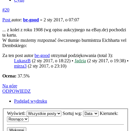
#20
Post
autor:
be-good
»
2 sty 2017, o 07:07
... z kolei z roku 1908 (wg opisu aukcyjnego na eBay.de) pochodzi
ta karta.
W tłumie możemy rozpoznać ówczesnego burmistrza Eichharta vel
Dembskiego:
Za ten post autor
be-good
otrzymał podziękowania (total 3):
LukaszB
(2 sty 2017, o 18:22) •
Jadzia
(2 sty 2017, o 19:38) •
mirza3
(2 sty 2017, o 23:10)
Ocena:
37.5%
Na górę
ODPOWIEDZ
Podgląd wydruku
Wyświetl:
Sortuj wg:
Kierunek: