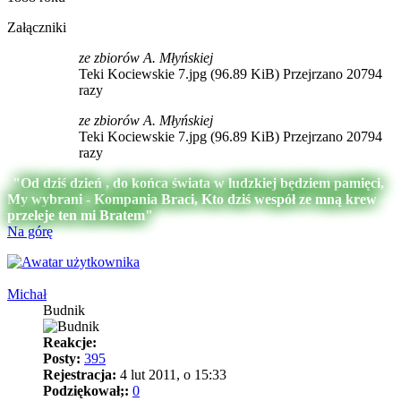
Załączniki
ze zbiorów A. Młyńskiej
Teki Kociewskie 7.jpg (96.89 KiB) Przejrzano 20794
razy
ze zbiorów A. Młyńskiej
Teki Kociewskie 7.jpg (96.89 KiB) Przejrzano 20794
razy
"Od dziś dzień , do końca świata w ludzkiej będziem pamięci,
My wybrani - Kompania Braci, Kto dziś wespół ze mną krew
przeleje ten mi Bratem"
Na górę
Michał
Budnik
Reakcje:
Posty:
395
Rejestracja:
4 lut 2011, o 15:33
Podziękował;:
0