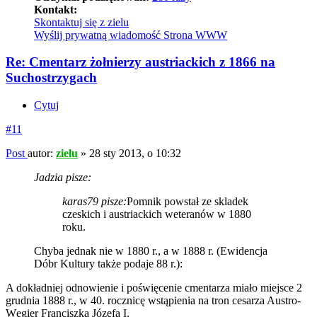
Kontakt:
Skontaktuj się z zielu
Wyślij prywatną wiadomość
Strona WWW
Re: Cmentarz żołnierzy austriackich z 1866 na
Suchostrzygach
Cytuj
#11
Post
autor:
zielu
»
28 sty 2013, o 10:32
Jadzia pisze:
karas79 pisze:
Pomnik powstał ze skladek
czeskich i austriackich weteranów w 1880
roku.
Chyba jednak nie w 1880 r., a w 1888 r. (Ewidencja
Dóbr Kultury także podaje 88 r.):
A dokładniej odnowienie i poświęcenie cmentarza miało miejsce 2
grudnia 1888 r., w 40. rocznicę wstąpienia na tron cesarza Austro-
Węgier Franciszka Józefa I.