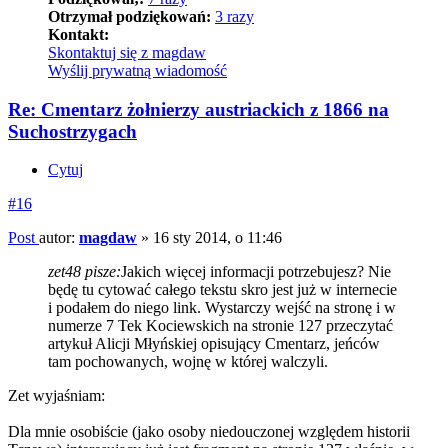
Otrzymał podziękowań:
3 razy
Kontakt:
Skontaktuj się z magdaw
Wyślij prywatną wiadomość
Re: Cmentarz żołnierzy austriackich z 1866 na
Suchostrzygach
Cytuj
#16
Post
autor:
magdaw
»
16 sty 2014, o 11:46
zet48 pisze:
Jakich więcej informacji potrzebujesz? Nie
będę tu cytować całego tekstu skro jest już w internecie
i podałem do niego link. Wystarczy wejść na stronę i w
numerze 7 Tek Kociewskich na stronie 127 przeczytać
artykuł Alicji Młyńskiej opisujący Cmentarz, jeńców
tam pochowanych, wojnę w której walczyli.
Zet wyjaśniam:
Dla mnie osobiście (jako osoby niedouczonej względem historii