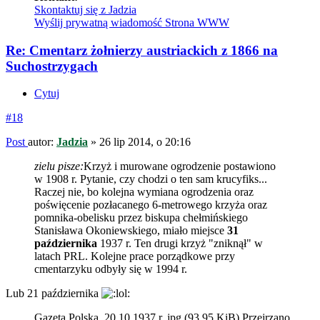
Skontaktuj się z Jadzia
Wyślij prywatną wiadomość
Strona WWW
Re: Cmentarz żołnierzy austriackich z 1866 na
Suchostrzygach
Cytuj
#18
Post
autor:
Jadzia
»
26 lip 2014, o 20:16
zielu pisze:
Krzyż i murowane ogrodzenie postawiono
w 1908 r. Pytanie, czy chodzi o ten sam krucyfiks...
Raczej nie, bo kolejna wymiana ogrodzenia oraz
poświęcenie pozłacanego 6-metrowego krzyża oraz
pomnika-obelisku przez biskupa chełmińskiego
Stanisława Okoniewskiego, miało miejsce
31
października
1937 r. Ten drugi krzyż "zniknął" w
latach PRL. Kolejne prace porządkowe przy
cmentarzyku odbyły się w 1994 r.
Lub 21 października
Gazeta Polska, 20.10.1937 r..jpg (93.95 KiB) Przejrzano