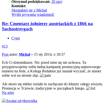
Otrzymał podziękowań:
20 razy
Kontakt:
Skontaktuj się z Michał
Wyślij prywatną wiadomość
Re: Cmentarz żołnierzy austriackich z 1866 na
Suchostrzygach
Cytuj
#13
Post
autor:
Michał
»
15 sty 2014, o 18:37
Ech Ci dziennikarze. Nic przed nimi się nie uchowa. Tu
przygotowujemy sobie ładną kampanię promocyjną najnowszego
numeru na ferie, a Kolega Redaktor już musiał wyczaić, że numer
sobie wsi na stronie zkp.
Ale skoro się mleko rozlało to zachęcam do lektury całego zeszytu.
Promocja w Tczewie, tradycyjnie w początkach lutego.
Na górę