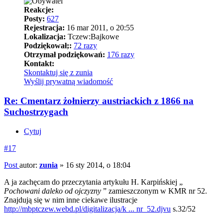
Reakcje:
Posty:
627
Rejestracja:
16 mar 2011, o 20:55
Lokalizacja:
Tczew:Bajkowe
Podziękował;:
72 razy
Otrzymał podziękowań:
176 razy
Kontakt:
Skontaktuj się z zunia
Wyślij prywatną wiadomość
Re: Cmentarz żołnierzy austriackich z 1866 na
Suchostrzygach
Cytuj
#17
Post
autor:
zunia
»
16 sty 2014, o 18:04
A ja zachęcam do przeczytania artykułu H. Karpińskiej „
Pochowani daleko od ojczyzny
” zamieszczonym w KMR nr 52.
Znajdują się w nim inne ciekawe ilustracje
http://mbptczew.webd.pl/digitalizacja/k ... nr_52.djvu
s.32/52