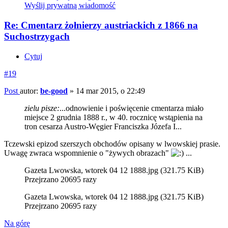
Wyślij prywatną wiadomość
Re: Cmentarz żołnierzy austriackich z 1866 na
Suchostrzygach
Cytuj
#19
Post
autor:
be-good
»
14 mar 2015, o 22:49
zielu pisze:
...odnowienie i poświęcenie cmentarza miało
miejsce 2 grudnia 1888 r., w 40. rocznicę wstąpienia na
tron cesarza Austro-Węgier Franciszka Józefa I...
Tczewski epizod szerszych obchodów opisany w lwowskiej prasie.
Uwagę zwraca wspomnienie o "żywych obrazach"
...
Gazeta Lwowska, wtorek 04 12 1888.jpg (321.75 KiB)
Przejrzano 20695 razy
Gazeta Lwowska, wtorek 04 12 1888.jpg (321.75 KiB)
Przejrzano 20695 razy
Na górę