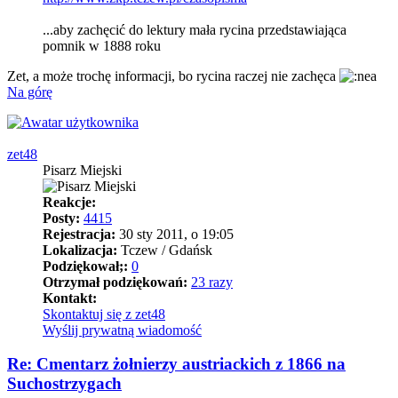
...aby zachęcić do lektury mała rycina przedstawiająca
pomnik w 1888 roku
Zet, a może trochę informacji, bo rycina raczej nie zachęca
Na górę
zet48
Pisarz Miejski
Reakcje:
Posty:
4415
Rejestracja:
30 sty 2011, o 19:05
Lokalizacja:
Tczew / Gdańsk
Podziękował;:
0
Otrzymał podziękowań:
23 razy
Kontakt:
Skontaktuj się z zet48
Wyślij prywatną wiadomość
Re: Cmentarz żołnierzy austriackich z 1866 na
Suchostrzygach