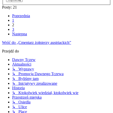
Posty: 21
Poprzednia
1
2
3
Następna
Wróć do „Cmentarz żołnierzy austriackich”
Przejdź do
Dawny Tczew
Aktualności
↳ Wyprawy
↳ Promocja Dawnego Tczewa
↳ Byliśmy tam
↳ Inicjatywy zrealizowane
Historia
↳ Ktokolwiek wiedział, ktokolwiek wie
Przestrzeń miejska
↳ Osiedla
↳ Ulice
↳ Place