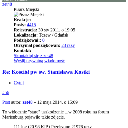
zet48
Pisarz Miejski
Reakcje:
Posty:
4415
Rejestracja:
30 sty 2011, o 19:05
Lokalizacja:
Tczew / Gdańsk
Podziękował;:
0
Otrzymał podziękowań:
23 razy
Kontakt:
Skontaktuj się z zet48
Wyślij prywatną wiadomość
Re: Kościół pw św. Stanisława Kostki
Cytuj
#56
Post
autor:
zet48
»
12 maja 2014, o 15:09
To widocznie "stare" uszkodzenie ...w 2008 roku na forum
Marienburg pojawiło takie zdjęcie.
111.jpg (20.98 KiB) Przejrzano 21976 razy