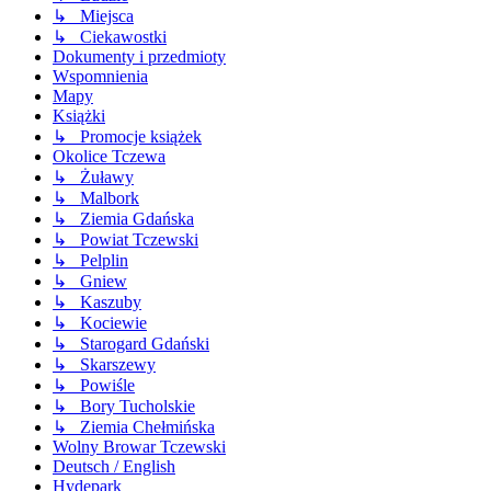
↳ Miejsca
↳ Ciekawostki
Dokumenty i przedmioty
Wspomnienia
Mapy
Książki
↳ Promocje książek
Okolice Tczewa
↳ Żuławy
↳ Malbork
↳ Ziemia Gdańska
↳ Powiat Tczewski
↳ Pelplin
↳ Gniew
↳ Kaszuby
↳ Kociewie
↳ Starogard Gdański
↳ Skarszewy
↳ Powiśle
↳ Bory Tucholskie
↳ Ziemia Chełmińska
Wolny Browar Tczewski
Deutsch / English
Hydepark