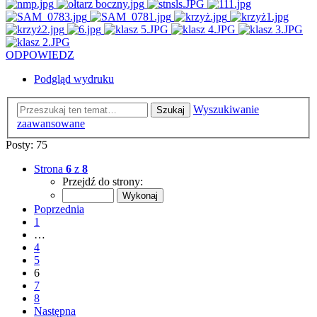
ODPOWIEDZ
Podgląd wydruku
Wyszukiwanie
Szukaj
zaawansowane
Posty: 75
Strona
6
z
8
Przejdź do strony:
Poprzednia
1
…
4
5
6
7
8
Następna