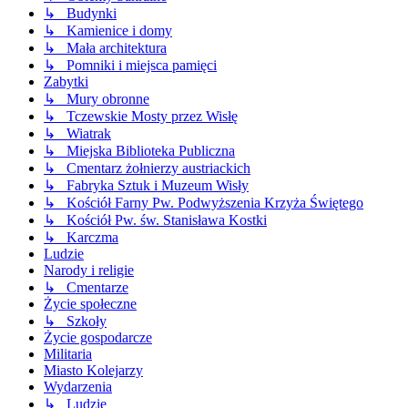
↳ Budynki
↳ Kamienice i domy
↳ Mała architektura
↳ Pomniki i miejsca pamięci
Zabytki
↳ Mury obronne
↳ Tczewskie Mosty przez Wisłę
↳ Wiatrak
↳ Miejska Biblioteka Publiczna
↳ Cmentarz żołnierzy austriackich
↳ Fabryka Sztuk i Muzeum Wisły
↳ Kościół Farny Pw. Podwyższenia Krzyża Świętego
↳ Kościół Pw. św. Stanisława Kostki
↳ Karczma
Ludzie
Narody i religie
↳ Cmentarze
Życie społeczne
↳ Szkoły
Życie gospodarcze
Militaria
Miasto Kolejarzy
Wydarzenia
↳ Ludzie