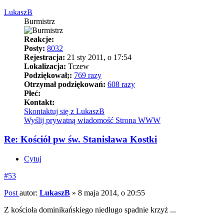
LukaszB
Burmistrz
Reakcje:
Posty:
8032
Rejestracja:
21 sty 2011, o 17:54
Lokalizacja:
Tczew
Podziękował;:
769 razy
Otrzymał podziękowań:
608 razy
Płeć:
Kontakt:
Skontaktuj się z LukaszB
Wyślij prywatną wiadomość
Strona WWW
Re: Kościół pw św. Stanisława Kostki
Cytuj
#53
Post
autor:
LukaszB
»
8 maja 2014, o 20:55
Z kościoła dominikańskiego niedługo spadnie krzyż ...