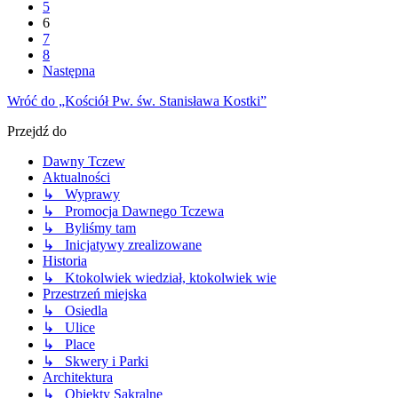
5
6
7
8
Następna
Wróć do „Kościół Pw. św. Stanisława Kostki”
Przejdź do
Dawny Tczew
Aktualności
↳ Wyprawy
↳ Promocja Dawnego Tczewa
↳ Byliśmy tam
↳ Inicjatywy zrealizowane
Historia
↳ Ktokolwiek wiedział, ktokolwiek wie
Przestrzeń miejska
↳ Osiedla
↳ Ulice
↳ Place
↳ Skwery i Parki
Architektura
↳ Obiekty Sakralne