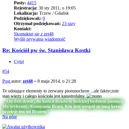
Posty:
4415
Rejestracja:
30 sty 2011, o 19:05
Lokalizacja:
Tczew / Gdańsk
Podziękował;:
0
Otrzymał podziękowań:
23 razy
Kontakt:
Skontaktuj się z zet48
Wyślij prywatną wiadomość
Re: Kościół pw św. Stanisława Kostki
Cytuj
#54
Post
autor:
zet48
»
8 maja 2014, o 21:28
Te odstające elementy to zerwany piorunochron ...ale faktycznie
stan wieży i całego kościoła jest katastrofalny.
"Od dziś dzień , do końca świata w ludzkiej będziem pamięci,
My wybrani - Kompania Braci, Kto dziś wespół ze mną krew
przeleje ten mi Bratem"
Na górę