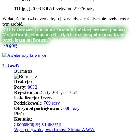
111.jpg (20.98 KiB) Przejrzano 21976 razy
Widać, że to uszkodzenie było już wtedy, ale faktycznie trzeba coś z
tym zrobić.
"Od dziś dzień , do końca świata w ludzkiej będziem pamięci,
My wybrani - Kompania Braci, Kto dziś wespół ze mną krew
przeleje ten mi Bratem"
Na górę
LukaszB
Burmistrz
Reakcje:
Posty:
8032
Rejestracja:
21 sty 2011, o 17:54
Lokalizacja:
Tczew
Podziękował;:
769 razy
Otrzymał podziękowań:
608 razy
Płeć:
Kontakt:
Skontaktuj się z LukaszB
Wyślij prywatną wiadomość
Strona WWW