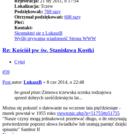
Rejestracja:
21 sty 2011, o 17:54
Lokalizacja:
Tczew
Podziękował;:
769 razy
Otrzymał podziękowań:
608 razy
Płeć:
Kontakt:
Skontaktuj się z LukaszB
Wyślij prywatną wiadomość
Strona WWW
Re: Kościół pw św. Stanisława Kostki
Cytuj
#59
Post
autor:
LukaszB
»
8 cze 2014, o 22:48
be-good pisze:
Zimowa tczewska scenka rodzajowa
sprzed dobrych sześćdziesięciu lat...
Można się pokusić o datowanie na wczesne lata pięćdziesiąte -
murek powstał w 1955 roku
viewtopic.php?p=51755#p51755
"Nasze czyny mogą jednakowoż przetrwać długo, o ile otrzymają
potwierdzenie poprzez słowa świadków lub uratują pamięć dzięki
spisaniu" Sambor II