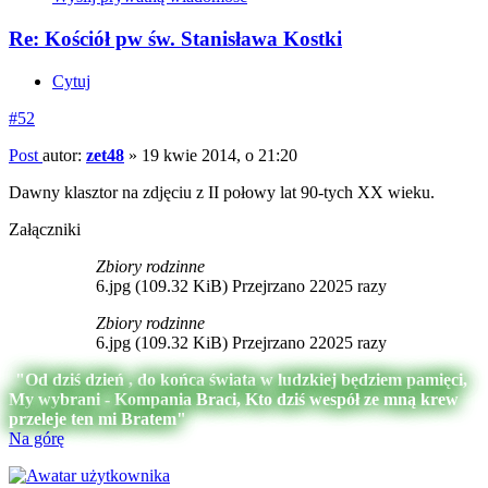
Re: Kościół pw św. Stanisława Kostki
Cytuj
#52
Post
autor:
zet48
»
19 kwie 2014, o 21:20
Dawny klasztor na zdjęciu z II połowy lat 90-tych XX wieku.
Załączniki
Zbiory rodzinne
6.jpg (109.32 KiB) Przejrzano 22025 razy
Zbiory rodzinne
6.jpg (109.32 KiB) Przejrzano 22025 razy
"Od dziś dzień , do końca świata w ludzkiej będziem pamięci,
My wybrani - Kompania Braci, Kto dziś wespół ze mną krew
przeleje ten mi Bratem"
Na górę