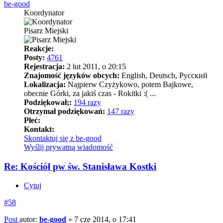
be-good
Koordynator
Pisarz Miejski
Reakcje:
Posty:
4761
Rejestracja:
2 lut 2011, o 20:15
Znajomość języków obcych:
English, Deutsch, Pусский
Lokalizacja:
Najpierw Czyżykowo, potem Bajkowe,
obecnie Górki, za jakiś czas - Rokitki :( ...
Podziękował;:
194 razy
Otrzymał podziękowań:
147 razy
Płeć:
Kontakt:
Skontaktuj się z be-good
Wyślij prywatną wiadomość
Re: Kościół pw św. Stanisława Kostki
Cytuj
#58
Post
autor:
be-good
»
7 cze 2014, o 17:41