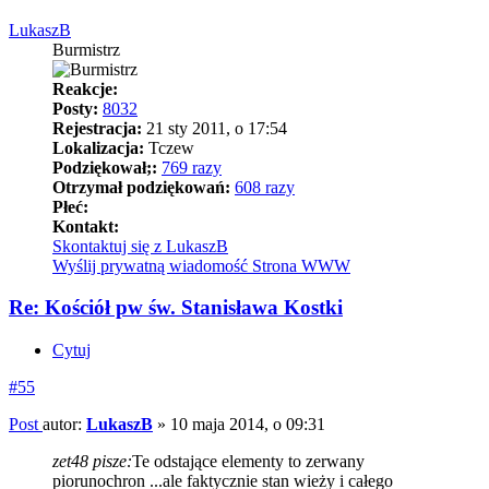
LukaszB
Burmistrz
Reakcje:
Posty:
8032
Rejestracja:
21 sty 2011, o 17:54
Lokalizacja:
Tczew
Podziękował;:
769 razy
Otrzymał podziękowań:
608 razy
Płeć:
Kontakt:
Skontaktuj się z LukaszB
Wyślij prywatną wiadomość
Strona WWW
Re: Kościół pw św. Stanisława Kostki
Cytuj
#55
Post
autor:
LukaszB
»
10 maja 2014, o 09:31
zet48 pisze:
Te odstające elementy to zerwany
piorunochron ...ale faktycznie stan wieży i całego