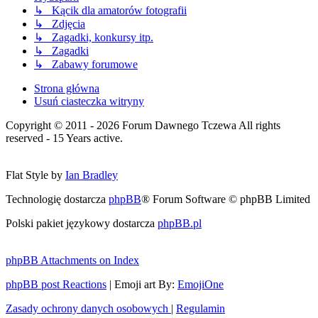
↳ Kącik dla amatorów fotografii
↳ Zdjęcia
↳ Zagadki, konkursy itp.
↳ Zagadki
↳ Zabawy forumowe
Strona główna
Usuń ciasteczka witryny
Copyright © 2011 - 2026 Forum Dawnego Tczewa All rights
reserved - 15 Years active.
Flat Style by
Ian Bradley
Technologię dostarcza
phpBB
® Forum Software © phpBB Limited
Polski pakiet językowy dostarcza
phpBB.pl
phpBB Attachments on Index
phpBB post Reactions
| Emoji art By:
EmojiOne
Zasady ochrony danych osobowych
|
Regulamin