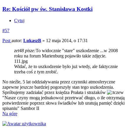
Re: Kościół pw św. Stanisława Kostki
Cytuj
#57
Post
autor:
LukaszB
»
12 maja 2014, o 17:31
zet48 pisze:
To widocznie "stare" uszkodzenie ...w 2008
roku na forum Marienburg pojawiło takie zdjęcie.
111.jpg
Widać, że to uszkodzenie było już wtedy, ale faktycznie
trzeba coś z tym zrobić.
No nieźle, 5 lat oddziaływania przez czynniki atmosferyczne
zapewne jeszcze bardziej pogorszyły stan tego uszkodzenia.
Spróbujemy zadziałać przez księdza Prałata i strażaków
"Nasze czyny mogą jednakowoż przetrwać długo, o ile otrzymają
potwierdzenie poprzez słowa świadków lub uratują pamięć dzięki
spisaniu" Sambor II
Na górę