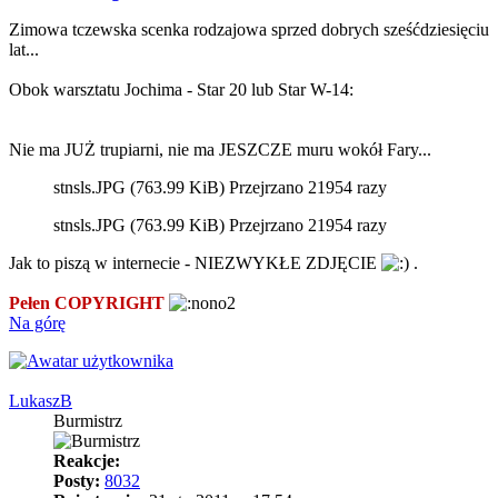
Zimowa tczewska scenka rodzajowa sprzed dobrych sześćdziesięciu
lat...
Obok warsztatu Jochima - Star 20 lub Star W-14:
Nie ma JUŻ trupiarni, nie ma JESZCZE muru wokół Fary...
stnsls.JPG (763.99 KiB) Przejrzano 21954 razy
stnsls.JPG (763.99 KiB) Przejrzano 21954 razy
Jak to piszą w internecie - NIEZWYKŁE ZDJĘCIE
.
Pełen COPYRIGHT
Na górę
LukaszB
Burmistrz
Reakcje:
Posty:
8032