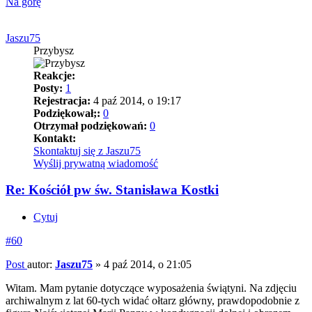
Na górę
Jaszu75
Przybysz
Reakcje:
Posty:
1
Rejestracja:
4 paź 2014, o 19:17
Podziękował;:
0
Otrzymał podziękowań:
0
Kontakt:
Skontaktuj się z Jaszu75
Wyślij prywatną wiadomość
Re: Kościół pw św. Stanisława Kostki
Cytuj
#60
Post
autor:
Jaszu75
»
4 paź 2014, o 21:05
Witam. Mam pytanie dotyczące wyposażenia świątyni. Na zdjęciu
archiwalnym z lat 60-tych widać ołtarz główny, prawdopodobnie z