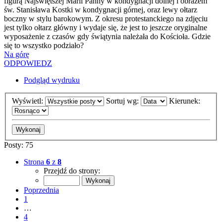
figurą Najświętszej Marii Panny w kondygnacji dolnej i obrazem
św. Stanisława Kostki w kondygnacji górnej, oraz lewy ołtarz
boczny w stylu barokowym. Z okresu protestanckiego na zdjęciu
jest tylko ołtarz główny i wydaje się, że jest to jeszcze oryginalne
wyposażenie z czasów gdy świątynia należała do Kościoła. Gdzie
się to wszystko podziało?
Na górę
ODPOWIEDZ
Podgląd wydruku
Wyświetl:
Sortuj wg:
Kierunek:
Posty: 75
Strona
6
z
8
Przejdź do strony:
Poprzednia
1
…
4