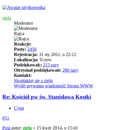
zielu
Moderator
Rajca
Reakcje:
Posty:
2456
Rejestracja:
31 sty 2011, o 22:12
Lokalizacja:
Tczew
Podziękował;:
215 razy
Otrzymał podziękowań:
280 razy
Kontakt:
Skontaktuj się z zielu
Wyślij prywatną wiadomość
Strona WWW
Re: Kościół pw św. Stanisława Kostki
Cytuj
#51
Post
autor:
zielu
»
15 kwie 2014, o 15:41