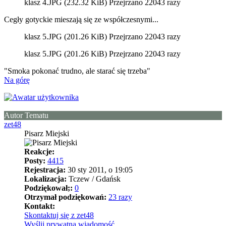
klasz 4.JPG (232.32 KiB) Przejrzano 22043 razy
Cegły gotyckie mieszają się ze współczesnymi...
klasz 5.JPG (201.26 KiB) Przejrzano 22043 razy
klasz 5.JPG (201.26 KiB) Przejrzano 22043 razy
"Smoka pokonać trudno, ale starać się trzeba"
Na górę
Autor Tematu
zet48
Pisarz Miejski
Reakcje:
Posty:
4415
Rejestracja:
30 sty 2011, o 19:05
Lokalizacja:
Tczew / Gdańsk
Podziękował;:
0
Otrzymał podziękowań:
23 razy
Kontakt:
Skontaktuj się z zet48
Wyślij prywatną wiadomość