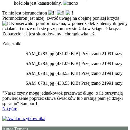
kościoła jest katastrofalny.
To nie jest piorunochron
Piorunochron jest niżej, zwróć uwagę na obejmę poniżej krzyża
Konserwator poinformowana, w poniedziałek zintensyfikujemy
działania i może uda się przy pomocy strażaków ściągnąć krzyż.
Zobaczcie jak jest skorodowany i chorągiewka też.
Załączniki
SAM_0783.jpg (431.09 KiB) Przejrzano 21991 razy
SAM_0783.jpg (431.09 KiB) Przejrzano 21991 razy
SAM_0781.jpg (433.53 KiB) Przejrzano 21991 razy
SAM_0781.jpg (433.53 KiB) Przejrzano 21991 razy
"Nasze czyny mogą jednakowoż przetrwać długo, o ile otrzymają
potwierdzenie poprzez słowa świadków lub uratują pamięć dzięki
spisaniu" Sambor II
Na górę
Autor Tematu