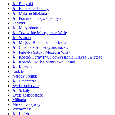
↳ Budynki
↳ Kamienice i domy
↳ Mała architektura
↳ Pomniki i miejsca pamięci
Zabytki
↳ Mury obronne
↳ Tczewskie Mosty przez Wisłę
↳ Wiatrak
↳ Miejska Biblioteka Publiczna
↳ Cmentarz żołnierzy austriackich
↳ Fabryka Sztuk i Muzeum Wisły
↳ Kościół Farny Pw. Podwyższenia Krzyża Świętego
↳ Kościół Pw. św. Stanisława Kostki
↳ Karczma
Ludzie
Narody i religie
↳ Cmentarze
Życie społeczne
↳ Szkoły
Życie gospodarcze
Militaria
Miasto Kolejarzy
Wydarzenia
↳ Ludzie