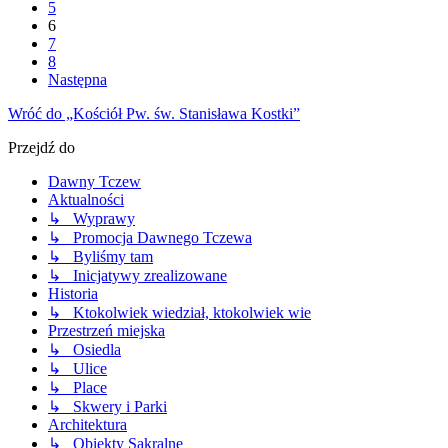
5
6
7
8
Następna
Wróć do „Kościół Pw. św. Stanisława Kostki”
Przejdź do
Dawny Tczew
Aktualności
↳ Wyprawy
↳ Promocja Dawnego Tczewa
↳ Byliśmy tam
↳ Inicjatywy zrealizowane
Historia
↳ Ktokolwiek wiedział, ktokolwiek wie
Przestrzeń miejska
↳ Osiedla
↳ Ulice
↳ Place
↳ Skwery i Parki
Architektura
↳ Obiekty Sakralne