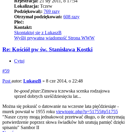
Rejestracja:
21 sty 2011, o 17:54
Lokalizacja:
Tczew
Podziękował;:
769 razy
Otrzymał podziękowań:
608 razy
Płeć:
Kontakt:
Skontaktuj się z LukaszB
Wyślij prywatną wiadomość
Strona WWW
Re: Kościół pw św. Stanisława Kostki
Cytuj
#59
Post
autor:
LukaszB
»
8 cze 2014, o 22:48
be-good pisze:
Zimowa tczewska scenka rodzajowa
sprzed dobrych sześćdziesięciu lat...
Można się pokusić o datowanie na wczesne lata pięćdziesiąte -
murek powstał w 1955 roku
viewtopic.php?p=51755#p51755
"Nasze czyny mogą jednakowoż przetrwać długo, o ile otrzymają
potwierdzenie poprzez słowa świadków lub uratują pamięć dzięki
spisaniu" Sambor II