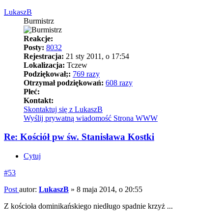
LukaszB
Burmistrz
Reakcje:
Posty:
8032
Rejestracja:
21 sty 2011, o 17:54
Lokalizacja:
Tczew
Podziękował;:
769 razy
Otrzymał podziękowań:
608 razy
Płeć:
Kontakt:
Skontaktuj się z LukaszB
Wyślij prywatną wiadomość
Strona WWW
Re: Kościół pw św. Stanisława Kostki
Cytuj
#53
Post
autor:
LukaszB
»
8 maja 2014, o 20:55
Z kościoła dominikańskiego niedługo spadnie krzyż ...