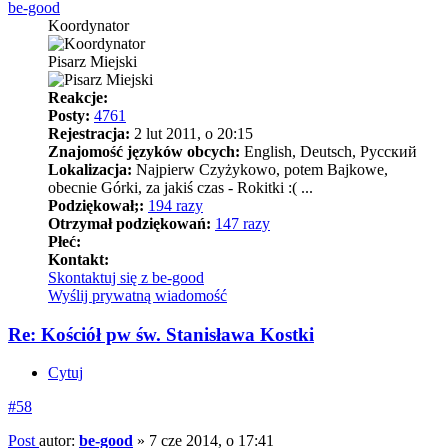
be-good
Koordynator
Pisarz Miejski
Reakcje:
Posty:
4761
Rejestracja:
2 lut 2011, o 20:15
Znajomość języków obcych:
English, Deutsch, Pусский
Lokalizacja:
Najpierw Czyżykowo, potem Bajkowe,
obecnie Górki, za jakiś czas - Rokitki :( ...
Podziękował;:
194 razy
Otrzymał podziękowań:
147 razy
Płeć:
Kontakt:
Skontaktuj się z be-good
Wyślij prywatną wiadomość
Re: Kościół pw św. Stanisława Kostki
Cytuj
#58
Post
autor:
be-good
»
7 cze 2014, o 17:41