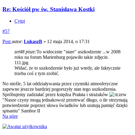
Re: Kościół pw św. Stanisława Kostki
Cytuj
#57
Post
autor:
LukaszB
»
12 maja 2014, o 17:31
zet48 pisze:
To widocznie "stare" uszkodzenie ...w 2008
roku na forum Marienburg pojawiło takie zdjęcie.
111.jpg
Widać, że to uszkodzenie było już wtedy, ale faktycznie
trzeba coś z tym zrobić.
No nieźle, 5 lat oddziaływania przez czynniki atmosferyczne
zapewne jeszcze bardziej pogorszyły stan tego uszkodzenia.
Spróbujemy zadziałać przez księdza Prałata i strażaków
"Nasze czyny mogą jednakowoż przetrwać długo, o ile otrzymają
potwierdzenie poprzez słowa świadków lub uratują pamięć dzięki
spisaniu" Sambor II
Na górę