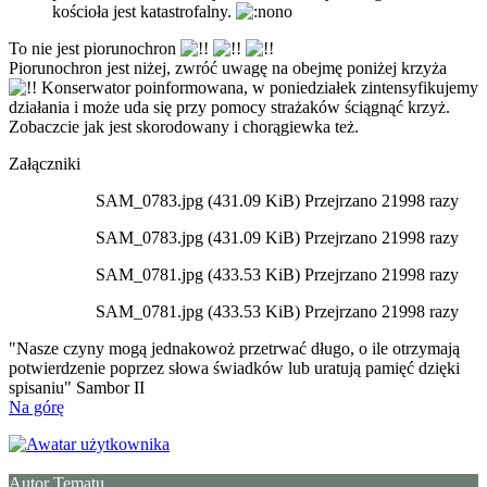
kościoła jest katastrofalny.
To nie jest piorunochron
Piorunochron jest niżej, zwróć uwagę na obejmę poniżej krzyża
Konserwator poinformowana, w poniedziałek zintensyfikujemy
działania i może uda się przy pomocy strażaków ściągnąć krzyż.
Zobaczcie jak jest skorodowany i chorągiewka też.
Załączniki
SAM_0783.jpg (431.09 KiB) Przejrzano 21998 razy
SAM_0783.jpg (431.09 KiB) Przejrzano 21998 razy
SAM_0781.jpg (433.53 KiB) Przejrzano 21998 razy
SAM_0781.jpg (433.53 KiB) Przejrzano 21998 razy
"Nasze czyny mogą jednakowoż przetrwać długo, o ile otrzymają
potwierdzenie poprzez słowa świadków lub uratują pamięć dzięki
spisaniu" Sambor II
Na górę
Autor Tematu