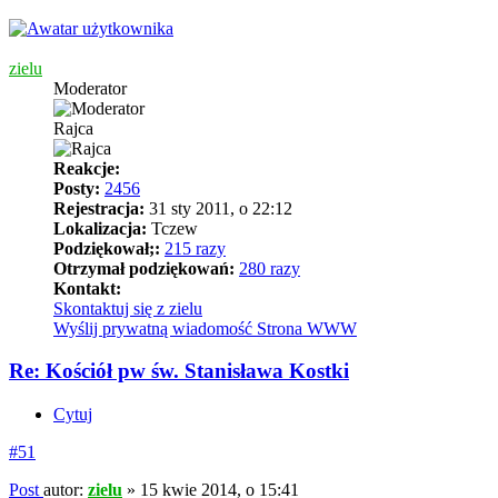
zielu
Moderator
Rajca
Reakcje:
Posty:
2456
Rejestracja:
31 sty 2011, o 22:12
Lokalizacja:
Tczew
Podziękował;:
215 razy
Otrzymał podziękowań:
280 razy
Kontakt:
Skontaktuj się z zielu
Wyślij prywatną wiadomość
Strona WWW
Re: Kościół pw św. Stanisława Kostki
Cytuj
#51
Post
autor:
zielu
»
15 kwie 2014, o 15:41