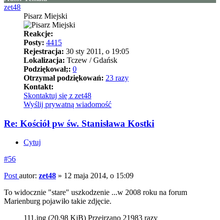
zet48
Pisarz Miejski
Reakcje:
Posty:
4415
Rejestracja:
30 sty 2011, o 19:05
Lokalizacja:
Tczew / Gdańsk
Podziękował;:
0
Otrzymał podziękowań:
23 razy
Kontakt:
Skontaktuj się z zet48
Wyślij prywatną wiadomość
Re: Kościół pw św. Stanisława Kostki
Cytuj
#56
Post
autor:
zet48
»
12 maja 2014, o 15:09
To widocznie "stare" uszkodzenie ...w 2008 roku na forum
Marienburg pojawiło takie zdjęcie.
111.jpg (20.98 KiB) Przejrzano 21983 razy