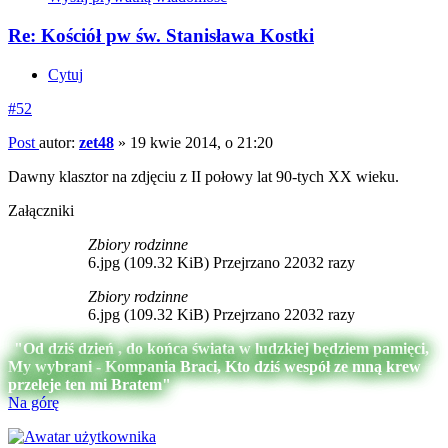
Re: Kościół pw św. Stanisława Kostki
Cytuj
#52
Post
autor:
zet48
»
19 kwie 2014, o 21:20
Dawny klasztor na zdjęciu z II połowy lat 90-tych XX wieku.
Załączniki
Zbiory rodzinne
6.jpg (109.32 KiB) Przejrzano 22032 razy
Zbiory rodzinne
6.jpg (109.32 KiB) Przejrzano 22032 razy
"Od dziś dzień , do końca świata w ludzkiej będziem pamięci,
My wybrani - Kompania Braci, Kto dziś wespół ze mną krew
przeleje ten mi Bratem"
Na górę