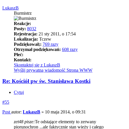
LukaszB
Burmistrz
Reakcje:
Posty:
8032
Rejestracja:
21 sty 2011, o 17:54
Lokalizacja:
Tczew
Podziękował;:
769 razy
Otrzymał podziękowań:
608 razy
Płeć:
Kontakt:
Skontaktuj się z LukaszB
Wyślij prywatną wiadomość
Strona WWW
Re: Kościół pw św. Stanisława Kostki
Cytuj
#55
Post
autor:
LukaszB
»
10 maja 2014, o 09:31
zet48 pisze:
Te odstające elementy to zerwany
piorunochron ...ale faktycznie stan wieży i całego