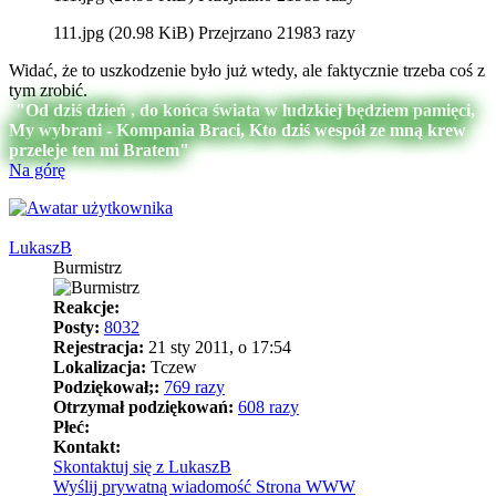
111.jpg (20.98 KiB) Przejrzano 21983 razy
Widać, że to uszkodzenie było już wtedy, ale faktycznie trzeba coś z
tym zrobić.
"Od dziś dzień , do końca świata w ludzkiej będziem pamięci,
My wybrani - Kompania Braci, Kto dziś wespół ze mną krew
przeleje ten mi Bratem"
Na górę
LukaszB
Burmistrz
Reakcje:
Posty:
8032
Rejestracja:
21 sty 2011, o 17:54
Lokalizacja:
Tczew
Podziękował;:
769 razy
Otrzymał podziękowań:
608 razy
Płeć:
Kontakt:
Skontaktuj się z LukaszB
Wyślij prywatną wiadomość
Strona WWW