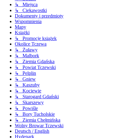
↳ Miejsca
↳ Ciekawostki
Dokumenty i przedmioty
Wspomnienia
Mapy
Książki
↳ Promocje książek
Okolice Tczewa
↳ Żuławy
↳ Malbork
↳ Ziemia Gdańska
↳ Powiat Tczewski
↳ Pelplin
↳ Gniew
↳ Kaszuby
↳ Kociewie
↳ Starogard Gdański
↳ Skarszewy
↳ Powiśle
↳ Bory Tucholskie
↳ Ziemia Chełmińska
Wolny Browar Tczewski
Deutsch / English
Hydepark