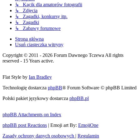
↳ Kącik dla amatorów fotografii
↳ Zdjęcia
↳ Zagadki, konkursy itp.
↳ Zagadki
↳ Zabawy forumowe
Strona główna
Usuń ciasteczka witryny
Copyright © 2011 - 2026 Forum Dawnego Tczewa All rights
reserved - 15 Years active.
Flat Style by
Ian Bradley
Technologię dostarcza
phpBB
® Forum Software © phpBB Limited
Polski pakiet językowy dostarcza
phpBB.pl
phpBB Attachments on Index
phpBB post Reactions
| Emoji art By:
EmojiOne
Zasady ochrony danych osobowych
|
Regulamin