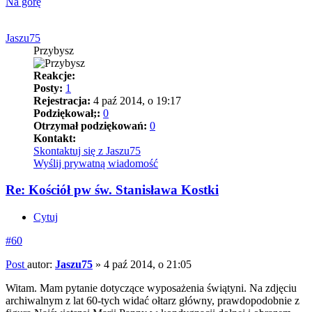
Na górę
Jaszu75
Przybysz
Reakcje:
Posty:
1
Rejestracja:
4 paź 2014, o 19:17
Podziękował;:
0
Otrzymał podziękowań:
0
Kontakt:
Skontaktuj się z Jaszu75
Wyślij prywatną wiadomość
Re: Kościół pw św. Stanisława Kostki
Cytuj
#60
Post
autor:
Jaszu75
»
4 paź 2014, o 21:05
Witam. Mam pytanie dotyczące wyposażenia świątyni. Na zdjęciu
archiwalnym z lat 60-tych widać ołtarz główny, prawdopodobnie z