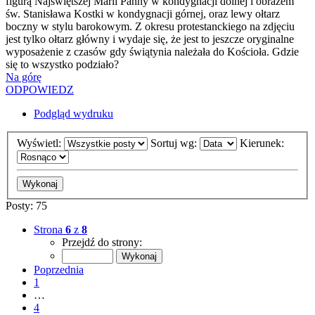
figurą Najświętszej Marii Panny w kondygnacji dolnej i obrazem
św. Stanisława Kostki w kondygnacji górnej, oraz lewy ołtarz
boczny w stylu barokowym. Z okresu protestanckiego na zdjęciu
jest tylko ołtarz główny i wydaje się, że jest to jeszcze oryginalne
wyposażenie z czasów gdy świątynia należała do Kościoła. Gdzie
się to wszystko podziało?
Na górę
ODPOWIEDZ
Podgląd wydruku
Wyświetl:
Sortuj wg:
Kierunek:
Posty: 75
Strona
6
z
8
Przejdź do strony:
Poprzednia
1
…
4