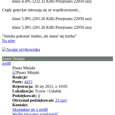
klasz 4.JPG (232.32 KiB) Przejrzano 22050 razy
Cegły gotyckie mieszają się ze współczesnymi...
klasz 5.JPG (201.26 KiB) Przejrzano 22050 razy
klasz 5.JPG (201.26 KiB) Przejrzano 22050 razy
"Smoka pokonać trudno, ale starać się trzeba"
Na górę
Autor Tematu
zet48
Pisarz Miejski
Reakcje:
Posty:
4415
Rejestracja:
30 sty 2011, o 19:05
Lokalizacja:
Tczew / Gdańsk
Podziękował;:
0
Otrzymał podziękowań:
23 razy
Kontakt:
Skontaktuj się z zet48
Wyślij prywatną wiadomość