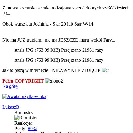
Zimowa tczewska scenka rodzajowa sprzed dobrych sześćdziesięciu
lat...
Obok warsztatu Jochima - Star 20 lub Star W-14:
Nie ma JUŻ trupiarni, nie ma JESZCZE muru wokół Fary...
stnsls.JPG (763.99 KiB) Przejrzano 21961 razy
stnsls.JPG (763.99 KiB) Przejrzano 21961 razy
Jak to piszą w internecie - NIEZWYKŁE ZDJĘCIE
.
Pełen COPYRIGHT
Na górę
LukaszB
Burmistrz
Reakcje:
Posty:
8032