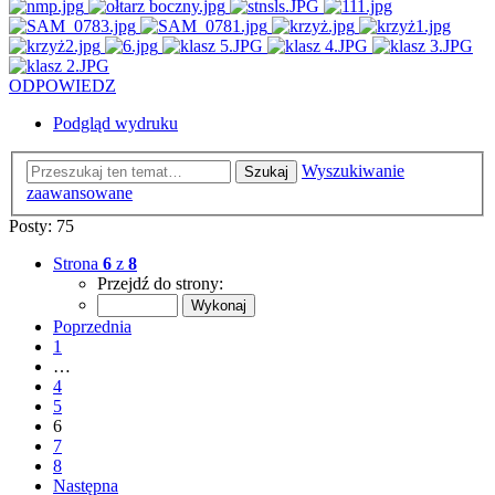
ODPOWIEDZ
Podgląd wydruku
Wyszukiwanie
Szukaj
zaawansowane
Posty: 75
Strona
6
z
8
Przejdź do strony:
Poprzednia
1
…
4
5
6
7
8
Następna