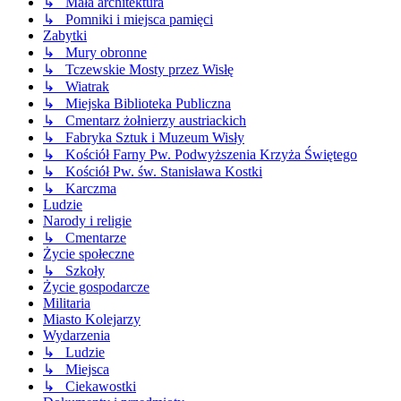
↳ Mała architektura
↳ Pomniki i miejsca pamięci
Zabytki
↳ Mury obronne
↳ Tczewskie Mosty przez Wisłę
↳ Wiatrak
↳ Miejska Biblioteka Publiczna
↳ Cmentarz żołnierzy austriackich
↳ Fabryka Sztuk i Muzeum Wisły
↳ Kościół Farny Pw. Podwyższenia Krzyża Świętego
↳ Kościół Pw. św. Stanisława Kostki
↳ Karczma
Ludzie
Narody i religie
↳ Cmentarze
Życie społeczne
↳ Szkoły
Życie gospodarcze
Militaria
Miasto Kolejarzy
Wydarzenia
↳ Ludzie
↳ Miejsca
↳ Ciekawostki