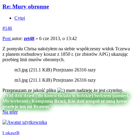
Re: Mury obronne
Cytuj
#146
Post
autor:
zet48
»
6 cze 2013, o 13:42
Z pomysłu Chrisa nałożyłem na siebie współczesny widok Tczewa
z planem rozbudowy koszar z 1850 r. (ze zbiorów APG) ukazując
przebieg linii murów obronnych.
m3.jpg (211.1 KiB) Przejrzano 26316 razy
m3.jpg (211.1 KiB) Przejrzano 26316 razy
Przepraszam ze jakość pliku
mam nadzieję że jest czytelny.
"Od dziś dzień , do końca świata w ludzkiej będziem pamięci,
My wybrani - Kompania Braci, Kto dziś wespół ze mną krew
przeleje ten mi Bratem"
Na górę
LukaszB