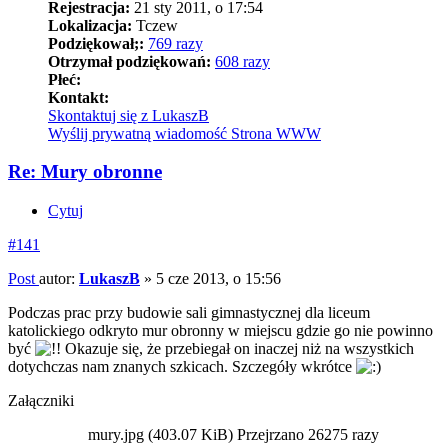
Rejestracja:
21 sty 2011, o 17:54
Lokalizacja:
Tczew
Podziękował;:
769 razy
Otrzymał podziękowań:
608 razy
Płeć:
Kontakt:
Skontaktuj się z LukaszB
Wyślij prywatną wiadomość
Strona WWW
Re: Mury obronne
Cytuj
#141
Post
autor:
LukaszB
»
5 cze 2013, o 15:56
Podczas prac przy budowie sali gimnastycznej dla liceum
katolickiego odkryto mur obronny w miejscu gdzie go nie powinno
być
Okazuje się, że przebiegał on inaczej niż na wszystkich
dotychczas nam znanych szkicach. Szczegóły wkrótce
Załączniki
mury.jpg (403.07 KiB) Przejrzano 26275 razy