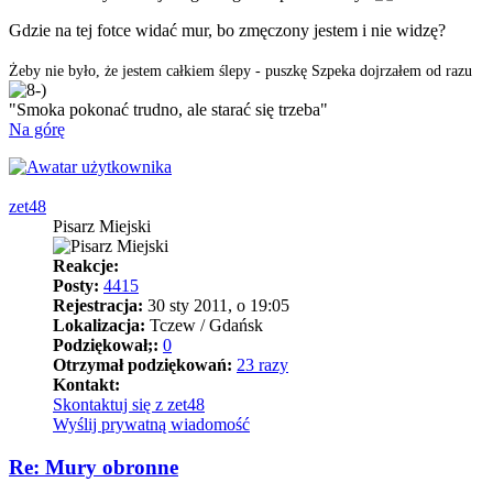
Gdzie na tej fotce widać mur, bo zmęczony jestem i nie widzę?
Żeby nie było, że jestem całkiem ślepy - puszkę Szpeka dojrzałem od razu
"Smoka pokonać trudno, ale starać się trzeba"
Na górę
zet48
Pisarz Miejski
Reakcje:
Posty:
4415
Rejestracja:
30 sty 2011, o 19:05
Lokalizacja:
Tczew / Gdańsk
Podziękował;:
0
Otrzymał podziękowań:
23 razy
Kontakt:
Skontaktuj się z zet48
Wyślij prywatną wiadomość
Re: Mury obronne