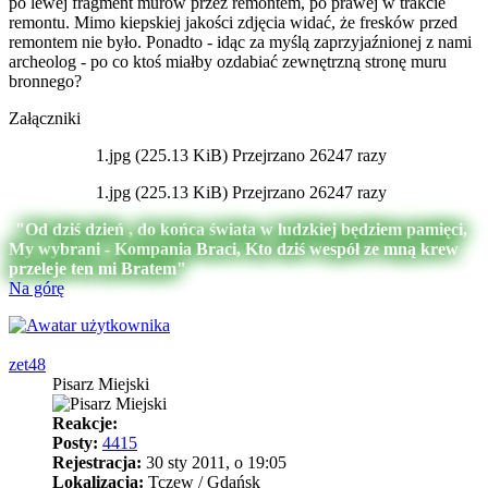
po lewej fragment murów przez remontem, po prawej w trakcie
remontu. Mimo kiepskiej jakości zdjęcia widać, że fresków przed
remontem nie było. Ponadto - idąc za myślą zaprzyjaźnionej z nami
archeolog - po co ktoś miałby ozdabiać zewnętrzną stronę muru
bronnego?
Załączniki
1.jpg (225.13 KiB) Przejrzano 26247 razy
1.jpg (225.13 KiB) Przejrzano 26247 razy
"Od dziś dzień , do końca świata w ludzkiej będziem pamięci,
My wybrani - Kompania Braci, Kto dziś wespół ze mną krew
przeleje ten mi Bratem"
Na górę
zet48
Pisarz Miejski
Reakcje:
Posty:
4415
Rejestracja:
30 sty 2011, o 19:05
Lokalizacja:
Tczew / Gdańsk