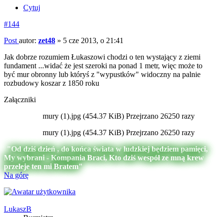
Cytuj
#144
Post
autor:
zet48
»
5 cze 2013, o 21:41
Jak dobrze rozumiem Łukaszowi chodzi o ten wystający z ziemi
fundament ...widać że jest szeroki na ponad 1 metr, więc może to
być mur obronny lub któryś z "wypustków" widoczny na palnie
rozbudowy koszar z 1850 roku
Załączniki
mury (1).jpg (454.37 KiB) Przejrzano 26250 razy
mury (1).jpg (454.37 KiB) Przejrzano 26250 razy
"Od dziś dzień , do końca świata w ludzkiej będziem pamięci,
My wybrani - Kompania Braci, Kto dziś wespół ze mną krew
przeleje ten mi Bratem"
Na górę
LukaszB