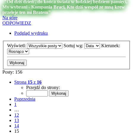
"Od dziś dzień , do końca świata w ludzkiej będziem pamięci,
My wybrani - Kompania Braci, Kto dziś wespół ze mną krew
przeleje ten mi Bratem"
Na górę
ODPOWIEDZ
Podgląd wydruku
Wyświetl:
Sortuj wg:
Kierunek:
Posty: 156
Strona
15
z
16
Przejdź do strony:
Poprzednia
1
…
12
13
14
15