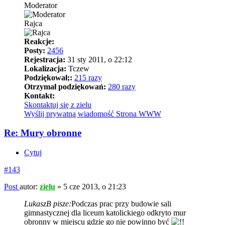
Moderator
Rajca
Reakcje:
Posty:
2456
Rejestracja:
31 sty 2011, o 22:12
Lokalizacja:
Tczew
Podziękował;:
215 razy
Otrzymał podziękowań:
280 razy
Kontakt:
Skontaktuj się z zielu
Wyślij prywatną wiadomość
Strona WWW
Re: Mury obronne
Cytuj
#143
Post
autor:
zielu
»
5 cze 2013, o 21:23
LukaszB pisze:
Podczas prac przy budowie sali
gimnastycznej dla liceum katolickiego odkryto mur
obronny w miejscu gdzie go nie powinno być