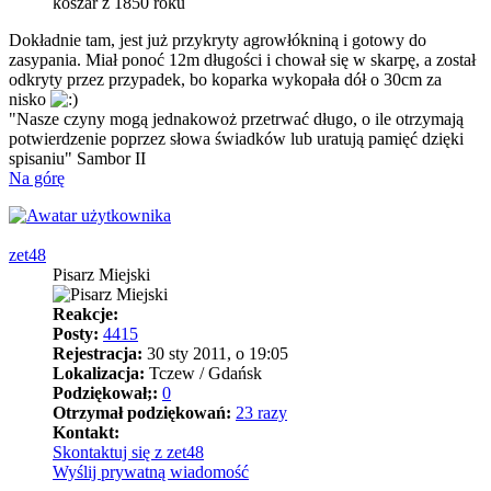
koszar z 1850 roku
Dokładnie tam, jest już przykryty agrowłókniną i gotowy do
zasypania. Miał ponoć 12m długości i chował się w skarpę, a został
odkryty przez przypadek, bo koparka wykopała dół o 30cm za
nisko
"Nasze czyny mogą jednakowoż przetrwać długo, o ile otrzymają
potwierdzenie poprzez słowa świadków lub uratują pamięć dzięki
spisaniu" Sambor II
Na górę
zet48
Pisarz Miejski
Reakcje:
Posty:
4415
Rejestracja:
30 sty 2011, o 19:05
Lokalizacja:
Tczew / Gdańsk
Podziękował;:
0
Otrzymał podziękowań:
23 razy
Kontakt:
Skontaktuj się z zet48
Wyślij prywatną wiadomość