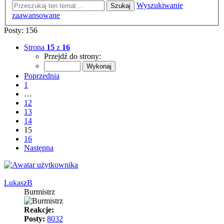
Wyszukiwanie
Szukaj
zaawansowane
Posty: 156
Strona
15
z
16
Przejdź do strony:
Poprzednia
1
…
12
13
14
15
16
Następna
LukaszB
Burmistrz
Reakcje:
Posty:
8032