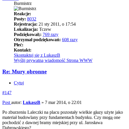
Burmistrz
Reakcje:
Posty:
8032
Rejestracja:
21 sty 2011, o 17:54
Lokalizacja:
Tczew
Podziękował;:
769 razy
Otrzymał podziękowań:
608 razy
Płeć:
Kontakt:
Skontaktuj się z LukaszB
Wyślij prywatną wiadomość
Strona WWW
Re: Mury obronne
Cytuj
#147
Post
autor:
LukaszB
»
7 mar 2014, o 22:01
Po zburzeniu Laleczki na placu pozostały wielkie głazy użyte jako
materiał budowlany przy fundamentach budynku. Czy mogą one
pochodzić z dawnej bramy miejskiej przy ul. Jarosława
Dąbrowskiego?