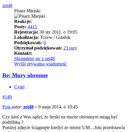
zet48
Pisarz Miejski
Reakcje:
Posty:
4415
Rejestracja:
30 sty 2011, o 19:05
Lokalizacja:
Tczew / Gdańsk
Podziękował;:
0
Otrzymał podziękowań:
23 razy
Kontakt:
Skontaktuj się z zet48
Wyślij prywatną wiadomość
Re: Mury obronne
Cytuj
#149
Post
autor:
zet48
»
9 maja 2014, o 10:45
Czy ktoś z Was sądzi, że freski na murze obronnym mogą być
podróbką ?
Poniżej zdjęcie ściągnięte kiedyś ze strony UM ...fota przedstawia