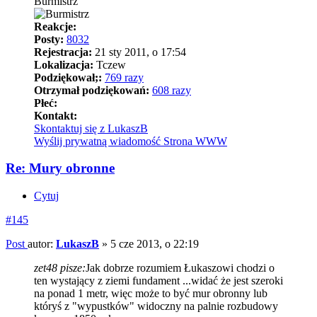
Burmistrz
Reakcje:
Posty:
8032
Rejestracja:
21 sty 2011, o 17:54
Lokalizacja:
Tczew
Podziękował;:
769 razy
Otrzymał podziękowań:
608 razy
Płeć:
Kontakt:
Skontaktuj się z LukaszB
Wyślij prywatną wiadomość
Strona WWW
Re: Mury obronne
Cytuj
#145
Post
autor:
LukaszB
»
5 cze 2013, o 22:19
zet48 pisze:
Jak dobrze rozumiem Łukaszowi chodzi o
ten wystający z ziemi fundament ...widać że jest szeroki
na ponad 1 metr, więc może to być mur obronny lub
któryś z "wypustków" widoczny na palnie rozbudowy