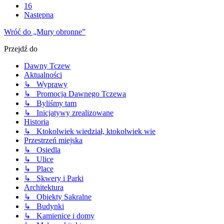
16
Następna
Wróć do „Mury obronne”
Przejdź do
Dawny Tczew
Aktualności
↳ Wyprawy
↳ Promocja Dawnego Tczewa
↳ Byliśmy tam
↳ Inicjatywy zrealizowane
Historia
↳ Ktokolwiek wiedział, ktokolwiek wie
Przestrzeń miejska
↳ Osiedla
↳ Ulice
↳ Place
↳ Skwery i Parki
Architektura
↳ Obiekty Sakralne
↳ Budynki
↳ Kamienice i domy