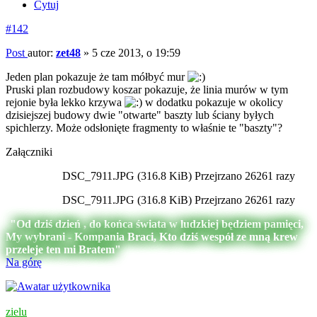
Cytuj
#142
Post
autor:
zet48
»
5 cze 2013, o 19:59
Jeden plan pokazuje że tam mółbyć mur
Pruski plan rozbudowy koszar pokazuje, że linia murów w tym
rejonie była lekko krzywa
w dodatku pokazuje w okolicy
dzisiejszej budowy dwie "otwarte" baszty lub ściany byłych
spichlerzy. Może odsłonięte fragmenty to właśnie te "baszty"?
Załączniki
DSC_7911.JPG (316.8 KiB) Przejrzano 26261 razy
DSC_7911.JPG (316.8 KiB) Przejrzano 26261 razy
"Od dziś dzień , do końca świata w ludzkiej będziem pamięci,
My wybrani - Kompania Braci, Kto dziś wespół ze mną krew
przeleje ten mi Bratem"
Na górę
zielu