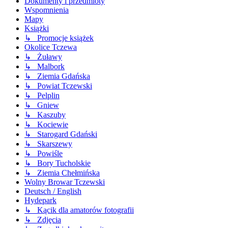
Dokumenty i przedmioty
Wspomnienia
Mapy
Książki
↳ Promocje książek
Okolice Tczewa
↳ Żuławy
↳ Malbork
↳ Ziemia Gdańska
↳ Powiat Tczewski
↳ Pelplin
↳ Gniew
↳ Kaszuby
↳ Kociewie
↳ Starogard Gdański
↳ Skarszewy
↳ Powiśle
↳ Bory Tucholskie
↳ Ziemia Chełmińska
Wolny Browar Tczewski
Deutsch / English
Hydepark
↳ Kącik dla amatorów fotografii
↳ Zdjęcia