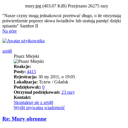
mury.jpg (403.07 KiB) Przejrzano 26275 razy
"Nasze czyny mogą jednakowoż przetrwać długo, o ile otrzymają
potwierdzenie poprzez słowa świadków lub uratują pamięć dzięki
spisaniu" Sambor II
Na górę
zet48
Pisarz Miejski
Reakcje:
Posty:
4415
Rejestracja:
30 sty 2011, o 19:05
Lokalizacja:
Tczew / Gdańsk
Podziękował;:
0
Otrzymał podziękowań:
23 razy
Kontakt:
Skontaktuj się z zet48
Wyślij prywatną wiadomość
Re: Mury obronne