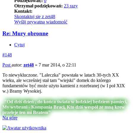
Podziękował;:
0
Otrzymał podziękowań:
23 razy
Kontakt:
Skontaktuj się z zet48
Wyślij prywatną wiadomość
Re: Mury obronne
Cytuj
#148
Post
autor:
zet48
»
7 mar 2014, o 22:11
To niewykluczone. "Laleczka" powstała w latach 30-tych XX
wieku, ale wcześniej stał tam "wiejski" domek do którego
fundamentów być może użyto kamieni z rozebranej (w I poł XIX
w.) Bramy Wysokiej.
"Od dziś dzień , do końca świata w ludzkiej będziem pamięci,
My wybrani - Kompania Braci, Kto dziś wespół ze mną krew
przeleje ten mi Bratem"
Na górę