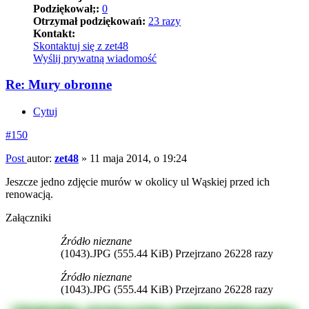
Podziękował;:
0
Otrzymał podziękowań:
23 razy
Kontakt:
Skontaktuj się z zet48
Wyślij prywatną wiadomość
Re: Mury obronne
Cytuj
#150
Post
autor:
zet48
»
11 maja 2014, o 19:24
Jeszcze jedno zdjęcie murów w okolicy ul Wąskiej przed ich
renowacją.
Załączniki
Źródło nieznane
(1043).JPG (555.44 KiB) Przejrzano 26228 razy
Źródło nieznane
(1043).JPG (555.44 KiB) Przejrzano 26228 razy