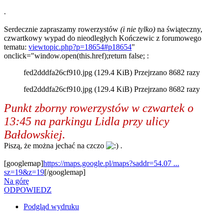
.
Serdecznie zapraszamy rowerzystów
(i nie tylko)
na świąteczny,
czwartkowy wypad do nieodległych Kończewic z forumowego
tematu:
viewtopic.php?p=18654#p18654
"
onclick="window.open(this.href);return false; :
fed2dddfa26cf910.jpg (129.4 KiB) Przejrzano 8682 razy
fed2dddfa26cf910.jpg (129.4 KiB) Przejrzano 8682 razy
Punkt zborny rowerzystów w czwartek o
13:45 na parkingu Lidla przy ulicy
Bałdowskiej.
Piszą, że można jechać na czczo
.
[googlemap]
https://maps.google.pl/maps?saddr=54.07 ...
sz=19&z=19
[/googlemap]
Na górę
ODPOWIEDZ
Podgląd wydruku