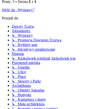
Posty: 1 • Strona
1
z
1
Wróć do „Wyprawy”
Przejdź do
Dawny Tczew
Aktualności
↳ Wyprawy
↳ Promocja Dawnego Tczewa
↳ Byliśmy tam
↳ Inicjatywy zrealizowane
Historia
↳ Ktokolwiek wiedział, ktokolwiek wie
Przestrzeń miejska
↳ Osiedla
↳ Ulice
↳ Place
↳ Skwery i Parki
Architektura
↳ Obiekty Sakralne
↳ Budynki
↳ Kamienice i domy
↳ Mała architektura
↳ Pomniki i miejsca pamięci