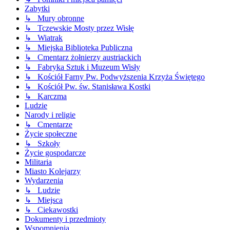
Zabytki
↳ Mury obronne
↳ Tczewskie Mosty przez Wisłę
↳ Wiatrak
↳ Miejska Biblioteka Publiczna
↳ Cmentarz żołnierzy austriackich
↳ Fabryka Sztuk i Muzeum Wisły
↳ Kościół Farny Pw. Podwyższenia Krzyża Świętego
↳ Kościół Pw. św. Stanisława Kostki
↳ Karczma
Ludzie
Narody i religie
↳ Cmentarze
Życie społeczne
↳ Szkoły
Życie gospodarcze
Militaria
Miasto Kolejarzy
Wydarzenia
↳ Ludzie
↳ Miejsca
↳ Ciekawostki
Dokumenty i przedmioty
Wspomnienia