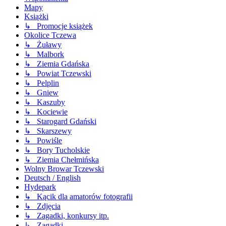
Mapy
Książki
↳ Promocje książek
Okolice Tczewa
↳ Żuławy
↳ Malbork
↳ Ziemia Gdańska
↳ Powiat Tczewski
↳ Pelplin
↳ Gniew
↳ Kaszuby
↳ Kociewie
↳ Starogard Gdański
↳ Skarszewy
↳ Powiśle
↳ Bory Tucholskie
↳ Ziemia Chełmińska
Wolny Browar Tczewski
Deutsch / English
Hydepark
↳ Kącik dla amatorów fotografii
↳ Zdjęcia
↳ Zagadki, konkursy itp.
↳ Zagadki