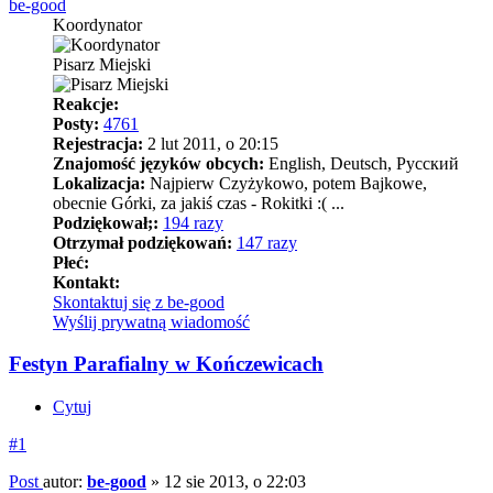
be-good
Koordynator
Pisarz Miejski
Reakcje:
Posty:
4761
Rejestracja:
2 lut 2011, o 20:15
Znajomość języków obcych:
English, Deutsch, Pусский
Lokalizacja:
Najpierw Czyżykowo, potem Bajkowe,
obecnie Górki, za jakiś czas - Rokitki :( ...
Podziękował;:
194 razy
Otrzymał podziękowań:
147 razy
Płeć:
Kontakt:
Skontaktuj się z be-good
Wyślij prywatną wiadomość
Festyn Parafialny w Kończewicach
Cytuj
#1
Post
autor:
be-good
»
12 sie 2013, o 22:03