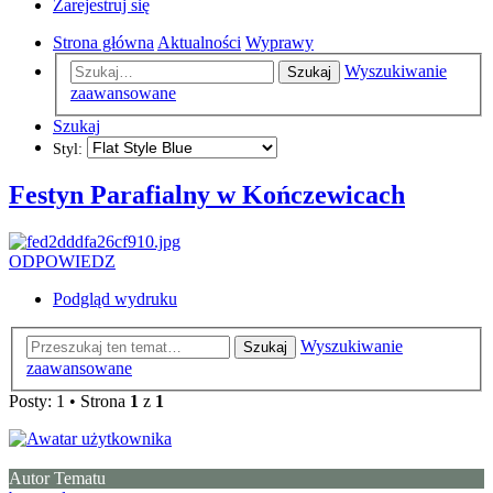
Zarejestruj się
Strona główna
Aktualności
Wyprawy
Wyszukiwanie
Szukaj
zaawansowane
Szukaj
Styl:
Festyn Parafialny w Kończewicach
ODPOWIEDZ
Podgląd wydruku
Wyszukiwanie
Szukaj
zaawansowane
Posty: 1 • Strona
1
z
1
Autor Tematu