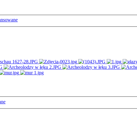
ansowane
ane