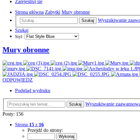
Zarejestruj się
Strona główna
Zabytki
Mury obronne
Wyszukiwanie zaaw
Szukaj
Szukaj
Styl:
Mury obronne
ODPOWIEDZ
Podgląd wydruku
Wyszukiwanie zaawansow
Szukaj
Posty: 156
Strona
15
z
16
Przejdź do strony: