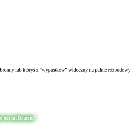
r obronny lub któryś z "wypustków" widoczny na palnie rozbudowy
je ten mi Bratem"