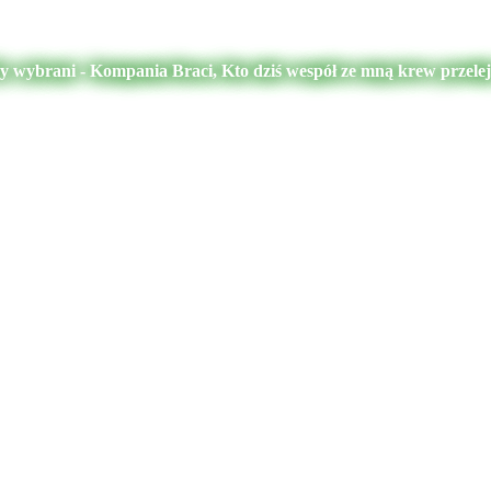
My wybrani - Kompania Braci, Kto dziś wespół ze mną krew przele