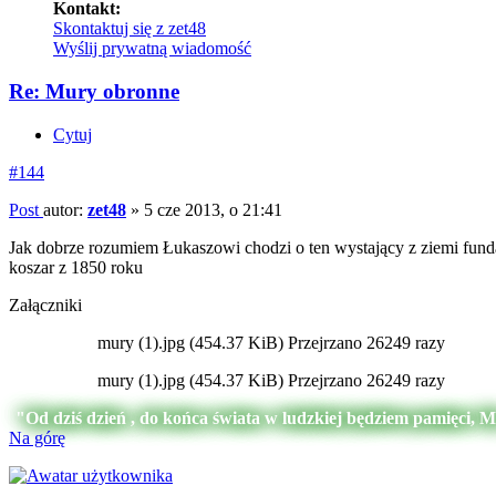
Kontakt:
Skontaktuj się z zet48
Wyślij prywatną wiadomość
Re: Mury obronne
Cytuj
#144
Post
autor:
zet48
»
5 cze 2013, o 21:41
Jak dobrze rozumiem Łukaszowi chodzi o ten wystający z ziemi fund
koszar z 1850 roku
Załączniki
mury (1).jpg (454.37 KiB) Przejrzano 26249 razy
mury (1).jpg (454.37 KiB) Przejrzano 26249 razy
"Od dziś dzień , do końca świata w ludzkiej będziem pamięci, 
Na górę