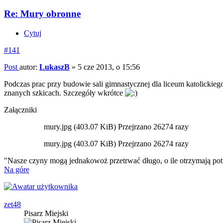
Re: Mury obronne
Cytuj
#141
Post
autor:
LukaszB
»
5 cze 2013, o 15:56
Podczas prac przy budowie sali gimnastycznej dla liceum katolicki
znanych szkicach. Szczegóły wkrótce
Załączniki
mury.jpg (403.07 KiB) Przejrzano 26274 razy
mury.jpg (403.07 KiB) Przejrzano 26274 razy
"Nasze czyny mogą jednakowoż przetrwać długo, o ile otrzymają pot
Na górę
zet48
Pisarz Miejski