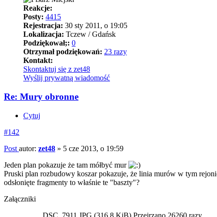
Reakcje:
Posty:
4415
Rejestracja:
30 sty 2011, o 19:05
Lokalizacja:
Tczew / Gdańsk
Podziękował;:
0
Otrzymał podziękowań:
23 razy
Kontakt:
Skontaktuj się z zet48
Wyślij prywatną wiadomość
Re: Mury obronne
Cytuj
#142
Post
autor:
zet48
»
5 cze 2013, o 19:59
Jeden plan pokazuje że tam mółbyć mur
Pruski plan rozbudowy koszar pokazuje, że linia murów w tym rejon
odsłonięte fragmenty to właśnie te "baszty"?
Załączniki
DSC_7911.JPG (316.8 KiB) Przejrzano 26260 razy