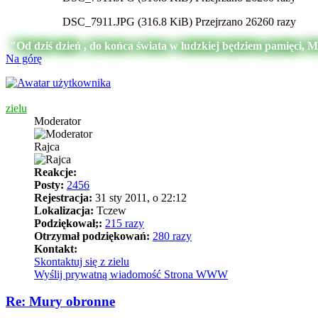
DSC_7911.JPG (316.8 KiB) Przejrzano 26260 razy
"Od dziś dzień , do końca świata w ludzkiej będziem pamięci, 
Na górę
zielu
Moderator
Rajca
Reakcje:
Posty:
2456
Rejestracja:
31 sty 2011, o 22:12
Lokalizacja:
Tczew
Podziękował;:
215 razy
Otrzymał podziękowań:
280 razy
Kontakt:
Skontaktuj się z zielu
Wyślij prywatną wiadomość
Strona WWW
Re: Mury obronne