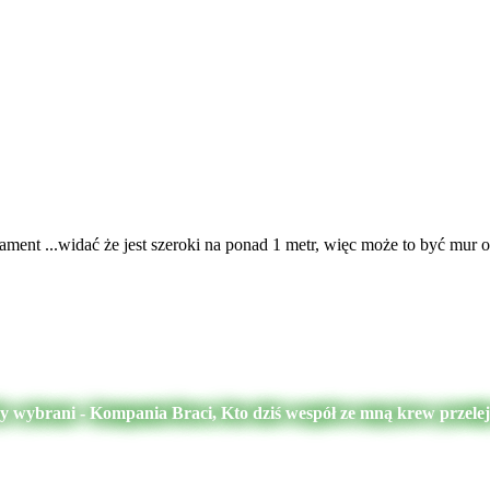
ament ...widać że jest szeroki na ponad 1 metr, więc może to być mu
My wybrani - Kompania Braci, Kto dziś wespół ze mną krew przele