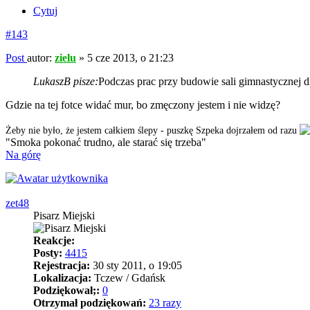
Cytuj
#143
Post
autor:
zielu
»
5 cze 2013, o 21:23
LukaszB pisze:
Podczas prac przy budowie sali gimnastycznej 
Gdzie na tej fotce widać mur, bo zmęczony jestem i nie widzę?
Żeby nie było, że jestem całkiem ślepy - puszkę Szpeka dojrzałem od razu
"Smoka pokonać trudno, ale starać się trzeba"
Na górę
zet48
Pisarz Miejski
Reakcje:
Posty:
4415
Rejestracja:
30 sty 2011, o 19:05
Lokalizacja:
Tczew / Gdańsk
Podziękował;:
0
Otrzymał podziękowań:
23 razy