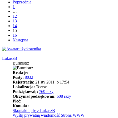
Poprzednia
1
…
12
13
14
15
16
Następna
LukaszB
Burmistrz
Reakcje:
Posty:
8032
Rejestracja:
21 sty 2011, o 17:54
Lokalizacja:
Tczew
Podziękował;:
769 razy
Otrzymał podziękowań:
608 razy
Płeć:
Kontakt:
Skontaktuj się z LukaszB
Wyślij prywatną wiadomość
Strona WWW