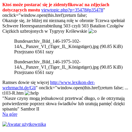
Ktoś może postarać się je zidentyfikować na zdjęciach
dotyczących mostu
viewtopic.php?p=35478#p35478
"
onclick="window.open(this.href);return false;
Okazuje się, że bliżej mi nieznaną rolę w obronie Tczewa spełniał
Schwere Heerespanzerabteilung 503 czyli 503 Batalion Czołgów
Ciężkich uzbrojonych w Tygrysy Królewskie
Bundesarchiv_Bild_146-1975-102-
14A,_Panzer_VI_(Tiger_II,_Königstiger).jpg (90.85 KiB)
Przejrzano 6561 razy
Bundesarchiv_Bild_146-1975-102-
14A,_Panzer_VI_(Tiger_II,_Königstiger).jpg (90.85 KiB)
Przejrzano 6561 razy
Ramses dowie się więcej
http://www.lexikon-der-
wehrmacht.de/Gli
" onclick="window.open(this.href);return false; ...
t103-R.htm
"Nasze czyny mogą jednakowoż przetrwać długo, o ile otrzymają
potwierdzenie poprzez słowa świadków lub uratują pamięć dzięki
spisaniu" Sambor II
Na górę