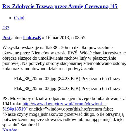
Re: Zdobycie Tczewa przez Armię Czerwoną '45
Cytuj
#33
Post
autor:
LukaszB
»
16 mar 2013, o 08:55
Wszystko wskazuje na flak38 - 20mm działko powszechnie
używane przez Niemców w czasie IIWŚ. Widać charakterystyczne
obręcze służące do umożliwienia ruchów lufy w płaszczyźnie
pionowej. Na potrzeby obrony stacjonarnej zdemontowano osłonę,
koła oraz zamontowano działko na podwyższeniu.
Flak_38_20mm-02.jpg (84.23 KiB) Przejrzano 6551 razy
Flak_38_20mm-02.jpg (84.23 KiB) Przejrzano 6551 razy
PS. Może brały udział w odparciu tajemniczego bombardowania z
1941 roku
http://www.dawnytczew.pl/forum/viewtopi ...
519#p18519
" onclick="window.open(this.href);return false;
"Nasze czyny mogą jednakowoż przetrwać długo, o ile otrzymają
potwierdzenie poprzez słowa świadków lub uratują pamięć dzięki
spisaniu" Sambor II
Na górę