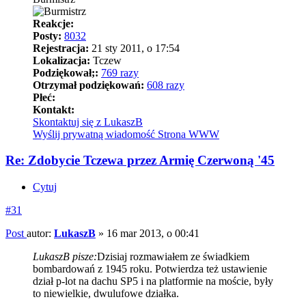
Reakcje:
Posty:
8032
Rejestracja:
21 sty 2011, o 17:54
Lokalizacja:
Tczew
Podziękował;:
769 razy
Otrzymał podziękowań:
608 razy
Płeć:
Kontakt:
Skontaktuj się z LukaszB
Wyślij prywatną wiadomość
Strona WWW
Re: Zdobycie Tczewa przez Armię Czerwoną '45
Cytuj
#31
Post
autor:
LukaszB
»
16 mar 2013, o 00:41
LukaszB pisze:
Dzisiaj rozmawiałem ze świadkiem
bombardowań z 1945 roku. Potwierdza też ustawienie
dział p-lot na dachu SP5 i na platformie na moście, były
to niewielkie, dwulufowe działka.