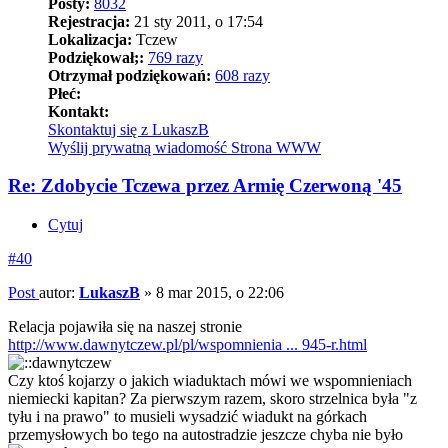
Posty:
8032
Rejestracja:
21 sty 2011, o 17:54
Lokalizacja:
Tczew
Podziękował;:
769 razy
Otrzymał podziękowań:
608 razy
Płeć:
Kontakt:
Skontaktuj się z LukaszB
Wyślij prywatną wiadomość
Strona WWW
Re: Zdobycie Tczewa przez Armię Czerwoną '45
Cytuj
#40
Post
autor:
LukaszB
»
8 mar 2015, o 22:06
Relacja pojawiła się na naszej stronie
http://www.dawnytczew.pl/pl/wspomnienia ... 945-r.html
Czy ktoś kojarzy o jakich wiaduktach mówi we wspomnieniach
niemiecki kapitan? Za pierwszym razem, skoro strzelnica była "z
tyłu i na prawo" to musieli wysadzić wiadukt na górkach
przemysłowych bo tego na autostradzie jeszcze chyba nie było