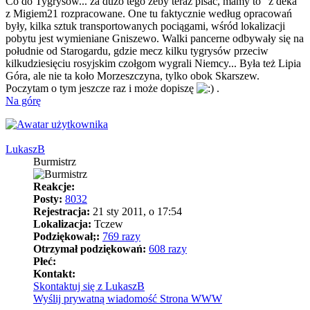
Co do Tygrysów... za dużo tego żeby teraz pisać, mamy to "z deka"
z Migiem21 rozpracowane. One tu faktycznie według opracowań
były, kilka sztuk transportowanych pociągami, wśród lokalizacji
pobytu jest wymieniane Gniszewo. Walki pancerne odbywały się na
południe od Starogardu, gdzie mecz kilku tygrysów przeciw
kilkudziesięciu rosyjskim czołgom wygrali Niemcy... Była też Lipia
Góra, ale nie ta koło Morzeszczyna, tylko obok Skarszew.
Poczytam o tym jeszcze raz i może dopiszę
.
Na górę
LukaszB
Burmistrz
Reakcje:
Posty:
8032
Rejestracja:
21 sty 2011, o 17:54
Lokalizacja:
Tczew
Podziękował;:
769 razy
Otrzymał podziękowań:
608 razy
Płeć:
Kontakt:
Skontaktuj się z LukaszB
Wyślij prywatną wiadomość
Strona WWW