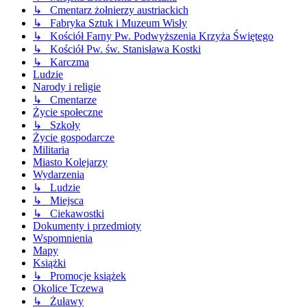
↳ Cmentarz żołnierzy austriackich
↳ Fabryka Sztuk i Muzeum Wisły
↳ Kościół Farny Pw. Podwyższenia Krzyża Świętego
↳ Kościół Pw. św. Stanisława Kostki
↳ Karczma
Ludzie
Narody i religie
↳ Cmentarze
Życie społeczne
↳ Szkoły
Życie gospodarcze
Militaria
Miasto Kolejarzy
Wydarzenia
↳ Ludzie
↳ Miejsca
↳ Ciekawostki
Dokumenty i przedmioty
Wspomnienia
Mapy
Książki
↳ Promocje książek
Okolice Tczewa
↳ Żuławy