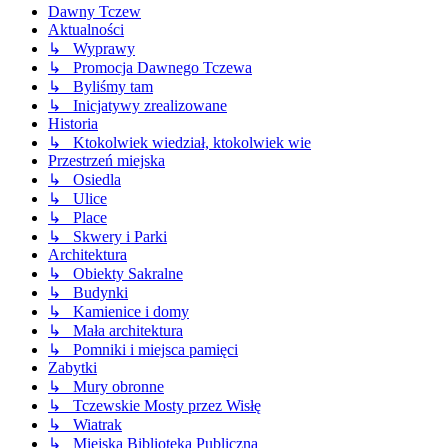
Dawny Tczew
Aktualności
↳ Wyprawy
↳ Promocja Dawnego Tczewa
↳ Byliśmy tam
↳ Inicjatywy zrealizowane
Historia
↳ Ktokolwiek wiedział, ktokolwiek wie
Przestrzeń miejska
↳ Osiedla
↳ Ulice
↳ Place
↳ Skwery i Parki
Architektura
↳ Obiekty Sakralne
↳ Budynki
↳ Kamienice i domy
↳ Mała architektura
↳ Pomniki i miejsca pamięci
Zabytki
↳ Mury obronne
↳ Tczewskie Mosty przez Wisłę
↳ Wiatrak
↳ Miejska Biblioteka Publiczna