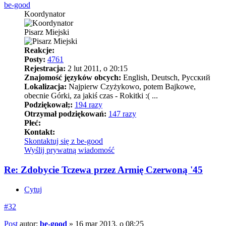
be-good
Koordynator
Pisarz Miejski
Reakcje:
Posty:
4761
Rejestracja:
2 lut 2011, o 20:15
Znajomość języków obcych:
English, Deutsch, Pусский
Lokalizacja:
Najpierw Czyżykowo, potem Bajkowe,
obecnie Górki, za jakiś czas - Rokitki :( ...
Podziękował;:
194 razy
Otrzymał podziękowań:
147 razy
Płeć:
Kontakt:
Skontaktuj się z be-good
Wyślij prywatną wiadomość
Re: Zdobycie Tczewa przez Armię Czerwoną '45
Cytuj
#32
Post
autor:
be-good
»
16 mar 2013, o 08:25