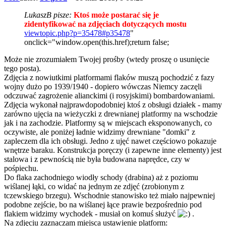
LukaszB pisze:
Ktoś może postarać się je
zidentyfikować na zdjęciach dotyczących mostu
viewtopic.php?p=35478#p35478
"
onclick="window.open(this.href);return false;
Może nie zrozumiałem Twojej prośby (wtedy proszę o usunięcie
tego posta).
Zdjęcia z nowiutkimi platformami flaków muszą pochodzić z fazy
wojny dużo po 1939/1940 - dopiero wówczas Niemcy zaczęli
odczuwać zagrożenie alianckimi (i rosyjskimi) bombardowaniami.
Zdjęcia wykonał najprawdopodobniej ktoś z obsługi działek - mamy
zarówno ujęcia na wieżyczki z drewnianej platformy na wschodzie
jak i na zachodzie. Platformy są w miejscach eksponowanych, co
oczywiste, ale poniżej ładnie widzimy drewniane "domki" z
zapleczem dla ich obsługi. Jedno z ujęć nawet częściowo pokazuje
wnętrze baraku. Konstrukcja poręczy (i zapewne inne elementy) jest
stalowa i z pewnością nie była budowana naprędce, czy w
pośpiechu.
Do flaka zachodniego wiodły schody (drabina) aż z poziomu
wiślanej łąki, co widać na jednym ze zdjęć (zrobionym z
tczewskiego brzegu). Wschodnie stanowisko też miało najpewniej
podobne zejście, bo na wiślanej łące prawie bezpośrednio pod
flakiem widzimy wychodek - musiał on komuś służyć
.
Na zdjęciu zaznaczam miejsca ustawienie platform: