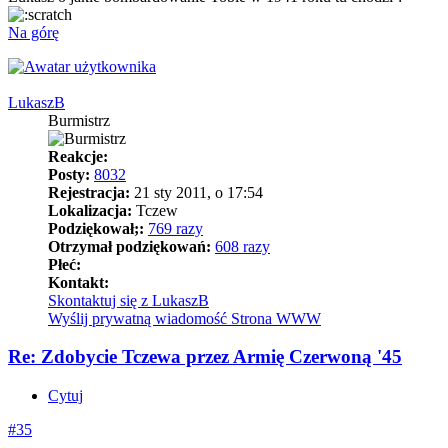
Na górę
LukaszB
Burmistrz
Reakcje:
Posty:
8032
Rejestracja:
21 sty 2011, o 17:54
Lokalizacja:
Tczew
Podziękował;:
769 razy
Otrzymał podziękowań:
608 razy
Płeć:
Kontakt:
Skontaktuj się z LukaszB
Wyślij prywatną wiadomość
Strona WWW
Re: Zdobycie Tczewa przez Armię Czerwoną '45
Cytuj
#35