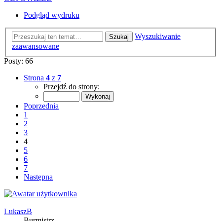
Podgląd wydruku
Wyszukiwanie
Szukaj
zaawansowane
Posty: 66
Strona
4
z
7
Przejdź do strony:
Poprzednia
1
2
3
4
5
6
7
Następna
LukaszB
Burmistrz