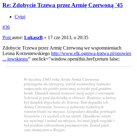
Re: Zdobycie Tczewa przez Armię Czerwoną '45
Cytuj
#36
Post
autor:
LukaszB
»
17 cze 2013, o 20:35
Zdobycie Tczewa przez Armię Czerwoną we wspomnieniach
Leona Korzeniewskiego
http://www.elk.ogniwa-tratwa.pl/opowies
... iowskiego/
" onclick="window.open(this.href);return false;
W styczniu 1945 roku, kiedy Armia Czerwona
przystąpiła do ofensywy, wśród niemieckiej ludności
rozpoczęło się piekło panicznej ucieczki pod gradem
bomb. Dziadek musiał zostawić swój zeszyt z wierszami.
Schował je pod dachówką w chlewie. Rodzina, w której
był dziadek dojechała do Tczewa. Tam dopadła ich
Armia Czerwona. Sowieccy żołnierze niektórych
rozstrzeliwali na miejscu. Gospodarz dziadka przekupił
Sowietów i ci wysłali ich na statek. Dziadkowi udało
się wywinąć i został na miejscu, bo znał język rosyjski i
był polskim robotnikiem przymusowym. Został jakiś
czas tłumaczem u Rosjan.