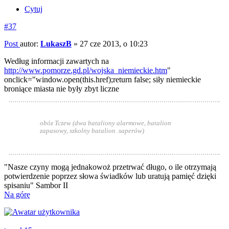
Cytuj
#37
Post
autor:
LukaszB
»
27 cze 2013, o 10:23
Według informacji zawartych na
http://www.pomorze.gd.pl/wojska_niemieckie.htm
"
onclick="window.open(this.href);return false; siły niemieckie
broniące miasta nie były zbyt liczne
obóz Tczew (dwa bataliony alarmowe, batalion
zapasowy, szkolny batalion .saperów)
"Nasze czyny mogą jednakowoż przetrwać długo, o ile otrzymają
potwierdzenie poprzez słowa świadków lub uratują pamięć dzięki
spisaniu" Sambor II
Na górę