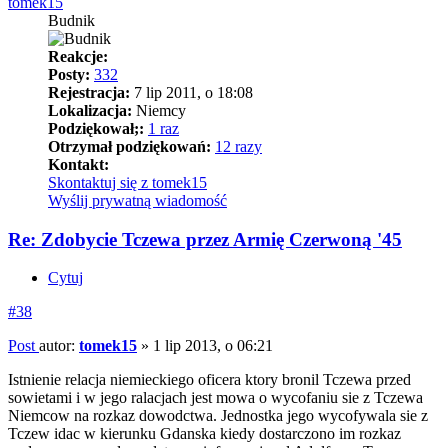
tomek15
Budnik
Reakcje:
Posty:
332
Rejestracja:
7 lip 2011, o 18:08
Lokalizacja:
Niemcy
Podziękował;:
1 raz
Otrzymał podziękowań:
12 razy
Kontakt:
Skontaktuj się z tomek15
Wyślij prywatną wiadomość
Re: Zdobycie Tczewa przez Armię Czerwoną '45
Cytuj
#38
Post
autor:
tomek15
»
1 lip 2013, o 06:21
Istnienie relacja niemieckiego oficera ktory bronil Tczewa przed
sowietami i w jego ralacjach jest mowa o wycofaniu sie z Tczewa
Niemcow na rozkaz dowodctwa. Jednostka jego wycofywala sie z
Tczew idac w kierunku Gdanska kiedy dostarczono im rozkaz