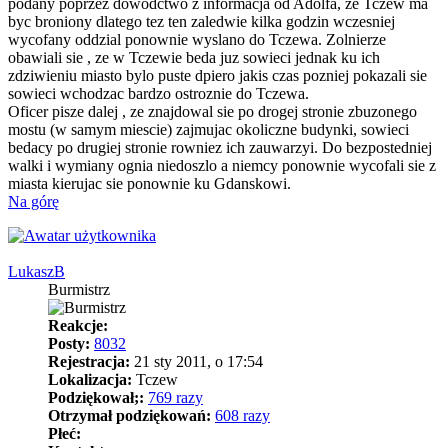
podany poprzez dowodctwo z informacja od Adolfa, ze Tczew ma
byc broniony dlatego tez ten zaledwie kilka godzin wczesniej
wycofany oddzial ponownie wyslano do Tczewa. Zolnierze
obawiali sie , ze w Tczewie beda juz sowieci jednak ku ich
zdziwieniu miasto bylo puste dpiero jakis czas pozniej pokazali sie
sowieci wchodzac bardzo ostroznie do Tczewa.
Oficer pisze dalej , ze znajdowal sie po drogej stronie zbuzonego
mostu (w samym miescie) zajmujac okoliczne budynki, sowieci
bedacy po drugiej stronie rowniez ich zauwarzyi. Do bezpostedniej
walki i wymiany ognia niedoszlo a niemcy ponownie wycofali sie z
miasta kierujac sie ponownie ku Gdanskowi.
Na górę
LukaszB
Burmistrz
Reakcje:
Posty:
8032
Rejestracja:
21 sty 2011, o 17:54
Lokalizacja:
Tczew
Podziękował;:
769 razy
Otrzymał podziękowań:
608 razy
Płeć: