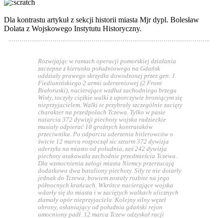
Dla kontrastu artykuł z sekcji historii miasta Mjr dypl. Bolesław
Dolata z Wojskowego Instytutu Historyczny.
Rozwijając w ramach operacji pomorskiej działania
zaczepne z kierunku południowego na Gdańsk
oddziały prawego skrzydła dowodzonej przez gen. J.
Fiediunińskiego 2 armii uderzeniowej (2 Front
Białoruski), nacierające wzdłuż zachodniego brzegu
Wisły, toczyły ciężkie walki z uporczywie broniącym się
nieprzyjacielem. Walki te przybrały szczególnie zacięty
charakter na przedpolach Tczewa. Tylko w pasie
natarcia 372 dywizji piechoty wojska radzieckie
musiały odpierać 18 groźnych kontrataków
przeciwnika. Po odparciu uderzenia hitlerowców o
świcie 12 marca rozpoczął sic szturm 372 dywizja
uderzyła na miasto od południa, zaś 242 dywizja
piechoty atakowała zachodnie przedmieścia Tczewa.
Dla wzmocnienia załogi miasta Niemcy przerzucają
dodatkowo dwa bataliony piechoty. Siły te nie dotarły
jednak do Tczewa, bowiem zostały rozbite na jego
północnych krańcach. Wkrótce nacierające wojska
wdarły się do miasta i w zaciętych walkach ulicznych
złamały opór nieprzyjaciela. Kolejny silny węzeł
obrony, osłaniający od południa gdański rejon
umocniony padł. 12 marca Tczew odzyskał racji