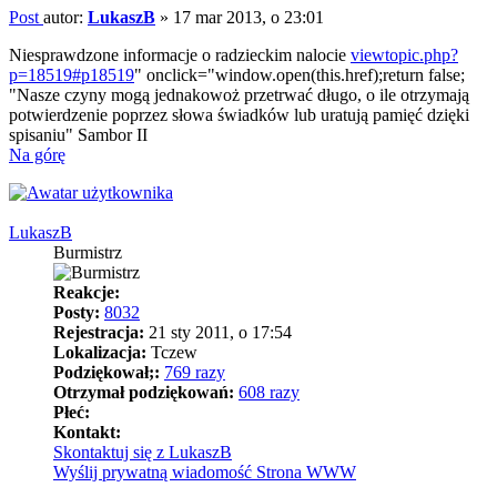
Post
autor:
LukaszB
»
17 mar 2013, o 23:01
Niesprawdzone informacje o radzieckim nalocie
viewtopic.php?
p=18519#p18519
" onclick="window.open(this.href);return false;
"Nasze czyny mogą jednakowoż przetrwać długo, o ile otrzymają
potwierdzenie poprzez słowa świadków lub uratują pamięć dzięki
spisaniu" Sambor II
Na górę
LukaszB
Burmistrz
Reakcje:
Posty:
8032
Rejestracja:
21 sty 2011, o 17:54
Lokalizacja:
Tczew
Podziękował;:
769 razy
Otrzymał podziękowań:
608 razy
Płeć:
Kontakt:
Skontaktuj się z LukaszB
Wyślij prywatną wiadomość
Strona WWW