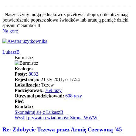
"Nasze czyny mogą jednakowoż przetrwać długo, o ile otrzymają
potwierdzenie poprzez słowa świadków lub uratują pamięć dzięki
spisaniu" Sambor II
Na górę
LukaszB
Burmistrz
Reakcje:
Posty:
8032
Rejestracja:
21 sty 2011, o 17:54
Lokalizacja:
Tczew
Podziękował;:
769 razy
Otrzymał podziękowań:
608 razy
Płeć:
Kontakt:
Skontaktuj się z LukaszB
Wyślij prywatną wiadomość
Strona WWW
Re: Zdobycie Tczewa przez Armię Czerwoną '45