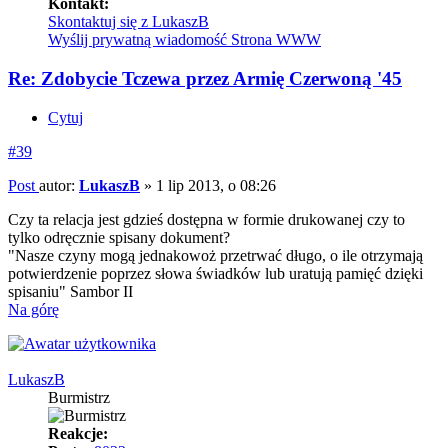
Kontakt:
Skontaktuj się z LukaszB
Wyślij prywatną wiadomość
Strona WWW
Re: Zdobycie Tczewa przez Armię Czerwoną '45
Cytuj
#39
Post
autor:
LukaszB
»
1 lip 2013, o 08:26
Czy ta relacja jest gdzieś dostępna w formie drukowanej czy to
tylko odręcznie spisany dokument?
"Nasze czyny mogą jednakowoż przetrwać długo, o ile otrzymają
potwierdzenie poprzez słowa świadków lub uratują pamięć dzięki
spisaniu" Sambor II
Na górę
LukaszB
Burmistrz
Reakcje: