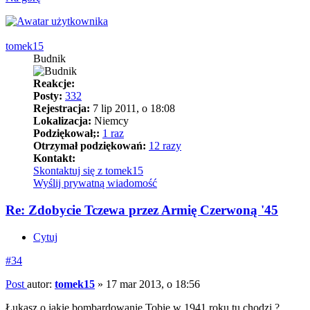
tomek15
Budnik
Reakcje:
Posty:
332
Rejestracja:
7 lip 2011, o 18:08
Lokalizacja:
Niemcy
Podziękował;:
1 raz
Otrzymał podziękowań:
12 razy
Kontakt:
Skontaktuj się z tomek15
Wyślij prywatną wiadomość
Re: Zdobycie Tczewa przez Armię Czerwoną '45
Cytuj
#34
Post
autor:
tomek15
»
17 mar 2013, o 18:56
Łukasz o jakie bombardowanie Tobie w 1941 roku tu chodzi ?