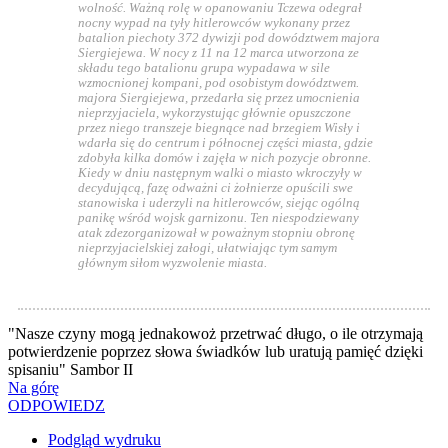
wolność. Ważną rolę w opanowaniu Tczewa odegrał
nocny wypad na tyły hitlerowców wykonany przez
batalion piechoty 372 dywizji pod dowództwem majora
Siergiejewa. W nocy z 11 na 12 marca utworzona ze
składu tego batalionu grupa wypadawa w sile
wzmocnionej kompani, pod osobistym dowództwem.
majora Siergiejewa, przedarła się przez umocnienia
nieprzyjaciela, wykorzystując głównie opuszczone
przez niego transzeje biegnące nad brzegiem Wisły i
wdarła się do centrum i północnej części miasta, gdzie
zdobyła kilka domów i zajęła w nich pozycje obronne.
Kiedy w dniu następnym walki o miasto wkroczyły w
decydującą, fazę odważni ci żołnierze opuścili swe
stanowiska i uderzyli na hitlerowców, siejąc ogólną
panikę wśród wojsk garnizonu. Ten niespodziewany
atak zdezorganizował w poważnym stopniu obronę
nieprzyjacielskiej załogi, ułatwiając tym samym
głównym siłom wyzwolenie miasta.
"Nasze czyny mogą jednakowoż przetrwać długo, o ile otrzymają
potwierdzenie poprzez słowa świadków lub uratują pamięć dzięki
spisaniu" Sambor II
Na górę
ODPOWIEDZ
Podgląd wydruku