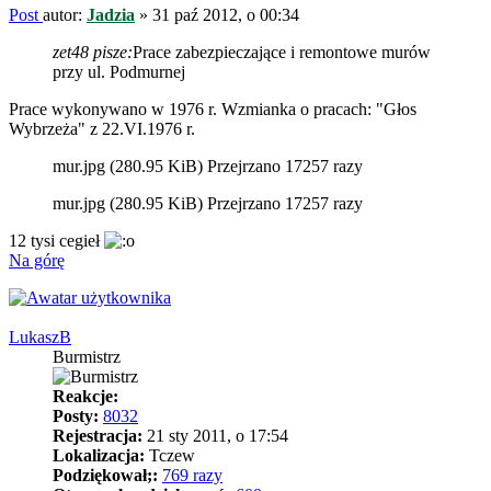
Post
autor:
Jadzia
»
31 paź 2012, o 00:34
zet48 pisze:
Prace zabezpieczające i remontowe murów
przy ul. Podmurnej
Prace wykonywano w 1976 r. Wzmianka o pracach: "Głos
Wybrzeża" z 22.VI.1976 r.
mur.jpg (280.95 KiB) Przejrzano 17257 razy
mur.jpg (280.95 KiB) Przejrzano 17257 razy
12 tysi cegieł
Na górę
LukaszB
Burmistrz
Reakcje:
Posty:
8032
Rejestracja:
21 sty 2011, o 17:54
Lokalizacja:
Tczew
Podziękował;:
769 razy