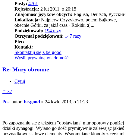
Posty:
4761
Rejestracja:
2 lut 2011, o 20:15
Znajomość języków obcych:
English, Deutsch, Pусский
Lokalizacja:
Najpierw Czyżykowo, potem Bajkowe,
obecnie Górki, za jakiś czas - Rokitki :( ...
Podziękował;:
194 razy
Otrzymał podziękowań:
147 razy
Płeć:
Kontakt:
Skontaktuj się z be-good
Wyślij prywatną wiadomość
Re: Mury obronne
Cytuj
#137
Post
autor:
be-good
»
24 kwie 2013, o 21:23
Po zapoznaniu się z tekstem "obstawiam" mur oporowy poniżej
działki synagogi. Wylano go dość prymitywnie zalewając jakieś
przypadkowe stalowe elementy. Wspomniane kłopoty z cegłami