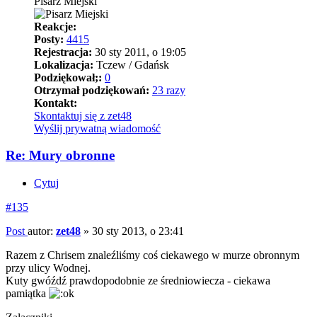
Pisarz Miejski
Reakcje:
Posty:
4415
Rejestracja:
30 sty 2011, o 19:05
Lokalizacja:
Tczew / Gdańsk
Podziękował;:
0
Otrzymał podziękowań:
23 razy
Kontakt:
Skontaktuj się z zet48
Wyślij prywatną wiadomość
Re: Mury obronne
Cytuj
#135
Post
autor:
zet48
»
30 sty 2013, o 23:41
Razem z Chrisem znaleźliśmy coś ciekawego w murze obronnym
przy ulicy Wodnej.
Kuty gwóźdź prawdopodobnie ze średniowiecza - ciekawa
pamiątka