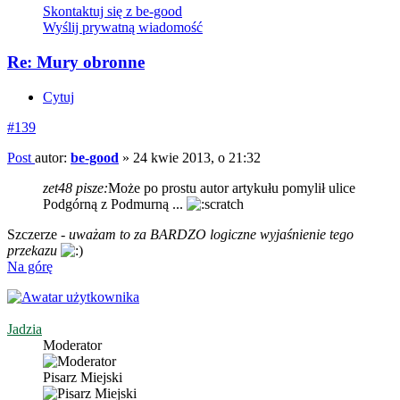
Skontaktuj się z be-good
Wyślij prywatną wiadomość
Re: Mury obronne
Cytuj
#139
Post
autor:
be-good
»
24 kwie 2013, o 21:32
zet48 pisze:
Może po prostu autor artykułu pomylił ulice
Podgórną z Podmurną ...
Szczerze -
uważam to za BARDZO logiczne wyjaśnienie tego
przekazu
Na górę
Jadzia
Moderator
Pisarz Miejski