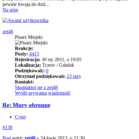
pewnie trwają do dziś...
Na górę
zet48
Pisarz Miejski
Reakcje:
Posty:
4415
Rejestracja:
30 sty 2011, o 19:05
Lokalizacja:
Tczew / Gdańsk
Podziękował;:
0
Otrzymał podziękowań:
23 razy
Kontakt:
Skontaktuj się z zet48
Wyślij prywatną wiadomość
Re: Mury obronne
Cytuj
#138
Post
autor:
zet48
»
24 kwie 2013, o 21:30