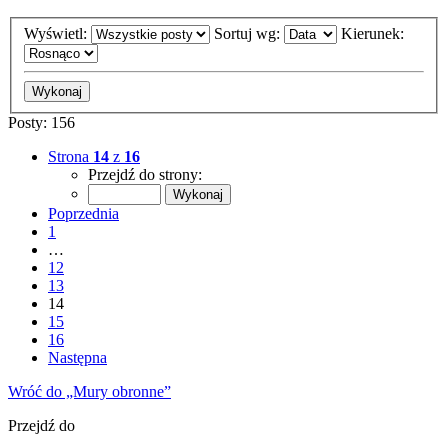
Wyświetl:
Sortuj wg:
Kierunek:
Posty: 156
Strona
14
z
16
Przejdź do strony:
Poprzednia
1
…
12
13
14
15
16
Następna
Wróć do „Mury obronne”
Przejdź do