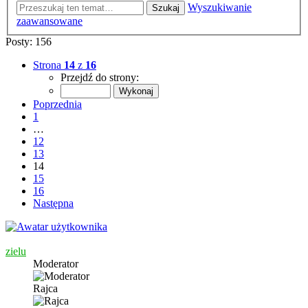
Wyszukiwanie
Szukaj
zaawansowane
Posty: 156
Strona
14
z
16
Przejdź do strony:
Poprzednia
1
…
12
13
14
15
16
Następna
zielu
Moderator
Rajca