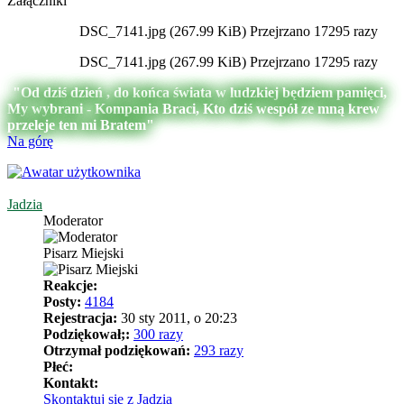
Załączniki
DSC_7141.jpg (267.99 KiB) Przejrzano 17295 razy
DSC_7141.jpg (267.99 KiB) Przejrzano 17295 razy
"Od dziś dzień , do końca świata w ludzkiej będziem pamięci,
My wybrani - Kompania Braci, Kto dziś wespół ze mną krew
przeleje ten mi Bratem"
Na górę
Jadzia
Moderator
Pisarz Miejski
Reakcje:
Posty:
4184
Rejestracja:
30 sty 2011, o 20:23
Podziękował;:
300 razy
Otrzymał podziękowań:
293 razy
Płeć:
Kontakt:
Skontaktuj się z Jadzia