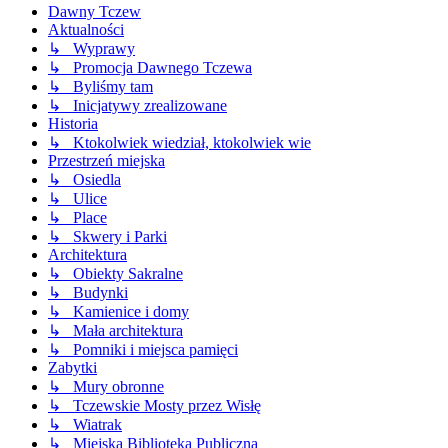
Dawny Tczew
Aktualności
↳ Wyprawy
↳ Promocja Dawnego Tczewa
↳ Byliśmy tam
↳ Inicjatywy zrealizowane
Historia
↳ Ktokolwiek wiedział, ktokolwiek wie
Przestrzeń miejska
↳ Osiedla
↳ Ulice
↳ Place
↳ Skwery i Parki
Architektura
↳ Obiekty Sakralne
↳ Budynki
↳ Kamienice i domy
↳ Mała architektura
↳ Pomniki i miejsca pamięci
Zabytki
↳ Mury obronne
↳ Tczewskie Mosty przez Wisłę
↳ Wiatrak
↳ Miejska Biblioteka Publiczna