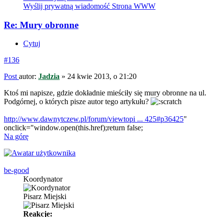
Wyślij prywatną wiadomość
Strona WWW
Re: Mury obronne
Cytuj
#136
Post
autor:
Jadzia
»
24 kwie 2013, o 21:20
Ktoś mi napisze, gdzie dokładnie mieściły się mury obronne na ul.
Podgórnej, o których pisze autor tego artykułu?
http://www.dawnytczew.pl/forum/viewtopi ... 425#p36425
"
onclick="window.open(this.href);return false;
Na górę
be-good
Koordynator
Pisarz Miejski
Reakcje: