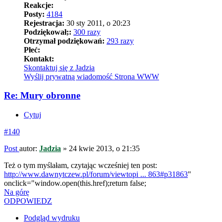
Reakcje:
Posty:
4184
Rejestracja:
30 sty 2011, o 20:23
Podziękował;:
300 razy
Otrzymał podziękowań:
293 razy
Płeć:
Kontakt:
Skontaktuj się z Jadzia
Wyślij prywatną wiadomość
Strona WWW
Re: Mury obronne
Cytuj
#140
Post
autor:
Jadzia
»
24 kwie 2013, o 21:35
Też o tym myślałam, czytając wcześniej ten post:
http://www.dawnytczew.pl/forum/viewtopi ... 863#p31863
"
onclick="window.open(this.href);return false;
Na górę
ODPOWIEDZ
Podgląd wydruku