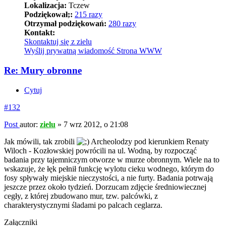
Lokalizacja:
Tczew
Podziękował;:
215 razy
Otrzymał podziękowań:
280 razy
Kontakt:
Skontaktuj się z zielu
Wyślij prywatną wiadomość
Strona WWW
Re: Mury obronne
Cytuj
#132
Post
autor:
zielu
»
7 wrz 2012, o 21:08
Jak mówili, tak zrobili
Archeolodzy pod kierunkiem Renaty
Wiloch - Kozłowskiej powrócili na ul. Wodną, by rozpocząć
badania przy tajemniczym otworze w murze obronnym. Wiele na to
wskazuje, że łęk pełnił funkcję wylotu cieku wodnego, którym do
fosy spływały miejskie nieczystości, a nie furty. Badania potrwają
jeszcze przez około tydzień. Dorzucam zdjęcie średniowiecznej
cegły, z której zbudowano mur, tzw. palcówki, z
charakterystycznymi śladami po palcach ceglarza.
Załączniki