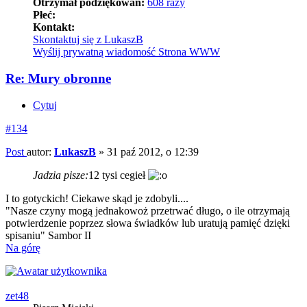
Otrzymał podziękowań:
608 razy
Płeć:
Kontakt:
Skontaktuj się z LukaszB
Wyślij prywatną wiadomość
Strona WWW
Re: Mury obronne
Cytuj
#134
Post
autor:
LukaszB
»
31 paź 2012, o 12:39
Jadzia pisze:
12 tysi cegieł
I to gotyckich! Ciekawe skąd je zdobyli....
"Nasze czyny mogą jednakowoż przetrwać długo, o ile otrzymają
potwierdzenie poprzez słowa świadków lub uratują pamięć dzięki
spisaniu" Sambor II
Na górę
zet48