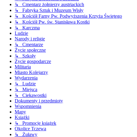
↳ Cmentarz żołnierzy austriackich
↳ Fabryka Sztuk i Muzeum Wisły
↳ Kościół Farny Pw. Podwyższenia Krzyża Świętego
↳ Kościół Pw. św. Stanisława Kostki
↳ Karczma
Ludzie
Narody i religie
↳ Cmentarze
Życie społeczne
↳ Szkoły
Życie gospodarcze
Militaria
Miasto Kolejarzy
Wydarzenia
↳ Ludzie
↳ Miejsca
↳ Ciekawostki
Dokumenty i przedmioty
Wspomnienia
Mapy
Książki
↳ Promocje książek
Okolice Tczewa
↳ Żuławy