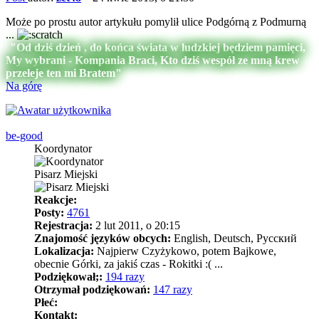
Może po prostu autor artykułu pomylił ulice Podgórną z Podmurną
...
"Od dziś dzień , do końca świata w ludzkiej będziem pamięci,
My wybrani - Kompania Braci, Kto dziś wespół ze mną krew
przeleje ten mi Bratem"
Na górę
be-good
Koordynator
Pisarz Miejski
Reakcje:
Posty:
4761
Rejestracja:
2 lut 2011, o 20:15
Znajomość języków obcych:
English, Deutsch, Pусский
Lokalizacja:
Najpierw Czyżykowo, potem Bajkowe,
obecnie Górki, za jakiś czas - Rokitki :( ...
Podziękował;:
194 razy
Otrzymał podziękowań:
147 razy
Płeć:
Kontakt: