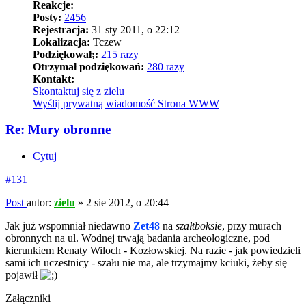
Reakcje:
Posty:
2456
Rejestracja:
31 sty 2011, o 22:12
Lokalizacja:
Tczew
Podziękował;:
215 razy
Otrzymał podziękowań:
280 razy
Kontakt:
Skontaktuj się z zielu
Wyślij prywatną wiadomość
Strona WWW
Re: Mury obronne
Cytuj
#131
Post
autor:
zielu
»
2 sie 2012, o 20:44
Jak już wspomniał niedawno
Zet48
na
szałtboksie
, przy murach
obronnych na ul. Wodnej trwają badania archeologiczne, pod
kierunkiem Renaty Wiloch - Kozłowskiej. Na razie - jak powiedzieli
sami ich uczestnicy - szału nie ma, ale trzymajmy kciuki, żeby się
pojawił
Załączniki