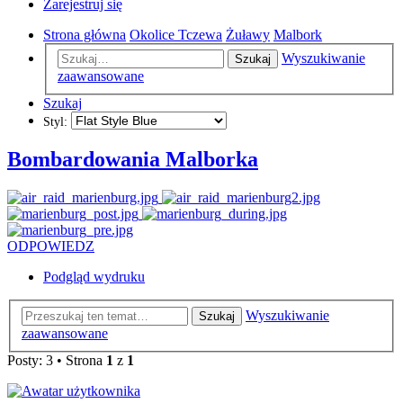
Zarejestruj się
Strona główna
Okolice Tczewa
Żuławy
Malbork
Wyszukiwanie
Szukaj
zaawansowane
Szukaj
Styl:
Bombardowania Malborka
ODPOWIEDZ
Podgląd wydruku
Wyszukiwanie
Szukaj
zaawansowane
Posty: 3 • Strona
1
z
1