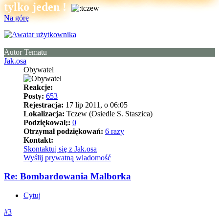
tylko jeden !
Na górę
Autor Tematu
Jak.osa
Obywatel
Reakcje:
Posty:
653
Rejestracja:
17 lip 2011, o 06:05
Lokalizacja:
Tczew (Osiedle S. Staszica)
Podziękował;:
0
Otrzymał podziękowań:
6 razy
Kontakt:
Skontaktuj się z Jak.osa
Wyślij prywatną wiadomość
Re: Bombardowania Malborka
Cytuj
#3