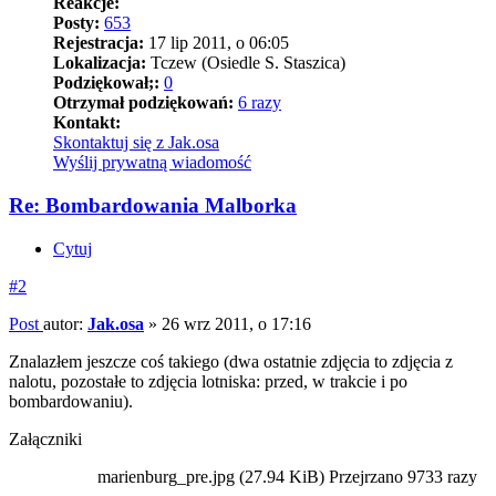
Reakcje:
Posty:
653
Rejestracja:
17 lip 2011, o 06:05
Lokalizacja:
Tczew (Osiedle S. Staszica)
Podziękował;:
0
Otrzymał podziękowań:
6 razy
Kontakt:
Skontaktuj się z Jak.osa
Wyślij prywatną wiadomość
Re: Bombardowania Malborka
Cytuj
#2
Post
autor:
Jak.osa
»
26 wrz 2011, o 17:16
Znalazłem jeszcze coś takiego (dwa ostatnie zdjęcia to zdjęcia z
nalotu, pozostałe to zdjęcia lotniska: przed, w trakcie i po
bombardowaniu).
Załączniki
marienburg_pre.jpg (27.94 KiB) Przejrzano 9733 razy