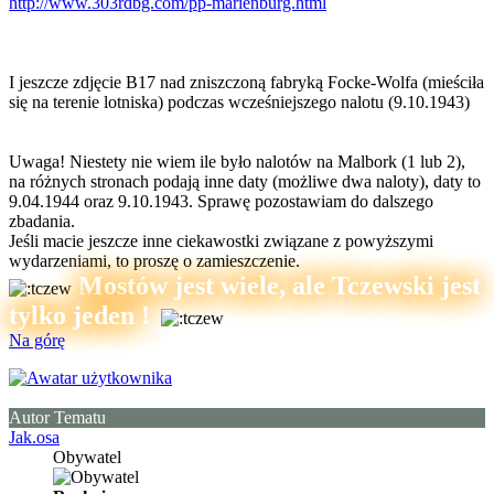
http://www.303rdbg.com/pp-marienburg.html
I jeszcze zdjęcie B17 nad zniszczoną fabryką Focke-Wolfa (mieściła
się na terenie lotniska) podczas wcześniejszego nalotu (9.10.1943)
Uwaga! Niestety nie wiem ile było nalotów na Malbork (1 lub 2),
na różnych stronach podają inne daty (możliwe dwa naloty), daty to
9.04.1944 oraz 9.10.1943. Sprawę pozostawiam do dalszego
zbadania.
Jeśli macie jeszcze inne ciekawostki związane z powyższymi
wydarzeniami, to proszę o zamieszczenie.
Mostów jest wiele, ale Tczewski jest
tylko jeden !
Na górę
Autor Tematu
Jak.osa
Obywatel