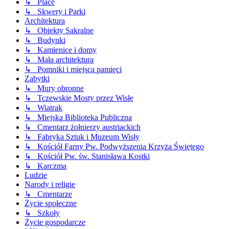
↳ Place
↳ Skwery i Parki
Architektura
↳ Obiekty Sakralne
↳ Budynki
↳ Kamienice i domy
↳ Mała architektura
↳ Pomniki i miejsca pamięci
Zabytki
↳ Mury obronne
↳ Tczewskie Mosty przez Wisłę
↳ Wiatrak
↳ Miejska Biblioteka Publiczna
↳ Cmentarz żołnierzy austriackich
↳ Fabryka Sztuk i Muzeum Wisły
↳ Kościół Farny Pw. Podwyższenia Krzyża Świętego
↳ Kościół Pw. św. Stanisława Kostki
↳ Karczma
Ludzie
Narody i religie
↳ Cmentarze
Życie społeczne
↳ Szkoły
Życie gospodarcze