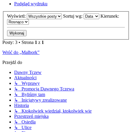
Podgląd wydruku
Wyświetl:
Sortuj wg:
Kierunek:
Posty: 3 • Strona
1
z
1
Wróć do „Malbork”
Przejdź do
Dawny Tczew
Aktualności
↳ Wyprawy
↳ Promocja Dawnego Tczewa
↳ Byliśmy tam
↳ Inicjatywy zrealizowane
Historia
↳ Ktokolwiek wiedział, ktokolwiek wie
Przestrzeń miejska
↳ Osiedla
↳ Ulice