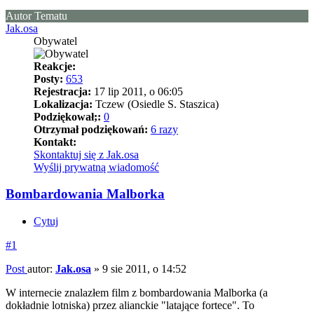
Autor Tematu
Jak.osa
Obywatel
Reakcje:
Posty:
653
Rejestracja:
17 lip 2011, o 06:05
Lokalizacja:
Tczew (Osiedle S. Staszica)
Podziękował;:
0
Otrzymał podziękowań:
6 razy
Kontakt:
Skontaktuj się z Jak.osa
Wyślij prywatną wiadomość
Bombardowania Malborka
Cytuj
#1
Post
autor:
Jak.osa
»
9 sie 2011, o 14:52
W internecie znalazłem film z bombardowania Malborka (a
dokładnie lotniska) przez alianckie "latające fortece". To