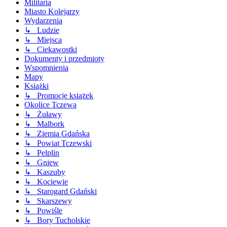
Militaria
Miasto Kolejarzy
Wydarzenia
↳ Ludzie
↳ Miejsca
↳ Ciekawostki
Dokumenty i przedmioty
Wspomnienia
Mapy
Książki
↳ Promocje książek
Okolice Tczewa
↳ Żuławy
↳ Malbork
↳ Ziemia Gdańska
↳ Powiat Tczewski
↳ Pelplin
↳ Gniew
↳ Kaszuby
↳ Kociewie
↳ Starogard Gdański
↳ Skarszewy
↳ Powiśle
↳ Bory Tucholskie