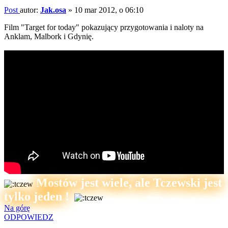
Post
autor:
Jak.osa
»
10 mar 2012, o 06:10
Film "Target for today" pokazujący przygotowania i naloty na
Anklam, Malbork i Gdynię.
Mostów jest wiele, ale Tczewski jest
tylko jeden !
Na górę
ODPOWIEDZ