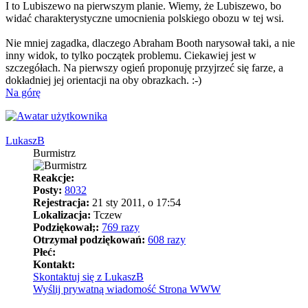
I to Lubiszewo na pierwszym planie. Wiemy, że Lubiszewo, bo
widać charakterystyczne umocnienia polskiego obozu w tej wsi.
Nie mniej zagadka, dlaczego Abraham Booth narysował taki, a nie
inny widok, to tylko początek problemu. Ciekawiej jest w
szczegółach. Na pierwszy ogień proponuję przyjrzeć się farze, a
dokładniej jej orientacji na oby obrazkach. :-)
Na górę
LukaszB
Burmistrz
Reakcje:
Posty:
8032
Rejestracja:
21 sty 2011, o 17:54
Lokalizacja:
Tczew
Podziękował;:
769 razy
Otrzymał podziękowań:
608 razy
Płeć:
Kontakt:
Skontaktuj się z LukaszB
Wyślij prywatną wiadomość
Strona WWW