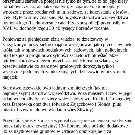
otrzymaniu starostwa polegał nie tylko na tym, że to do jego kiesy
trafiał ów czynsz, ale także na tym, że zgarniał on inne opłaty
wnoszone przez poddanych m.in. sądowe, za korzystanie z lasów i
rzek. Były to sumy znaczne. Najbogatsze starostwa województwa
pomorskiego (i jednocześnie całej Rzeczpospolitej) przynosiły w
XVII w. dochody rzędu 30-40 tysięcy florenów rocznie.
Ponieważ za pieniądzem idzie władza, to dzierżawcy w
zarządzanym przez siebie majątku występowali jako przedstawiciele
króla, tak w sprawach podatkowych, sądowych, jak i policyjnych.
Stąd też już u progu nowożytności zaczęto ich określać także
tytułem starostów niegrodowych – choć ich realna władza, w
przeciwieństwie do starostów grodowych dotyczyła tylko i
wyłącznie poddanych zamieszkujących dzierżawiony przez nich
majątek.
Starostwo tczewskie było jednym z mniejszych (jak nie
najmniejszym) starostw województwa. Poza miastem Tczew w jego
skład wchodziły tylko cztery wsie: Lubiszewo, Rokitki, Gorzędziej
oraz Dąbrówka oraz dwa folwarki: Zajączkowo i Słońca (plus
miasto Tczew miało we władaniu wieś Śliwiny).
Przychód starosty z miasta wynosił (co się nie zmieniało praktycznie
przez cały okres nowożytny) 134 floreny, plus później dodatkowe
30 za użytkowanie gruntów w Urlicach oraz kolejne 4 za