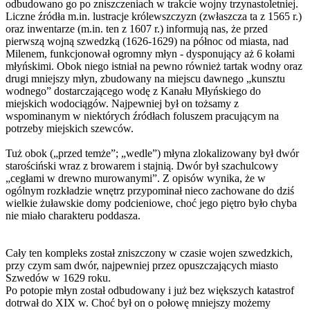
odbudowano go po zniszczeniach w trakcie wojny trzynastoletniej.
Liczne źródła m.in. lustracje królewszczyzn (zwłaszcza ta z 1565 r.)
oraz inwentarze (m.in. ten z 1607 r.) informują nas, że przed
pierwszą wojną szwedzką (1626-1629) na północ od miasta, nad
Milenem, funkcjonował ogromny młyn - dysponujący aż 6 kołami
młyńskimi. Obok niego istniał na pewno również tartak wodny oraz
drugi mniejszy młyn, zbudowany na miejscu dawnego „kunsztu
wodnego” dostarczającego wodę z Kanału Młyńskiego do
miejskich wodociągów. Najpewniej był on tożsamy z
wspominanym w niektórych źródłach foluszem pracującym na
potrzeby miejskich szewców.
Tuż obok („przed temże”; „wedle”) młyna zlokalizowany był dwór
starościński wraz z browarem i stajnią. Dwór był szachulcowy
„cegłami w drewno murowanymi”. Z opisów wynika, że w
ogólnym rozkładzie wnętrz przypominał nieco zachowane do dziś
wielkie żuławskie domy podcieniowe, choć jego piętro było chyba
nie miało charakteru poddasza.
Cały ten kompleks został zniszczony w czasie wojen szwedzkich,
przy czym sam dwór, najpewniej przez opuszczających miasto
Szwedów w 1629 roku.
Po potopie młyn został odbudowany i już bez większych katastrof
dotrwał do XIX w. Choć był on o połowę mniejszy możemy