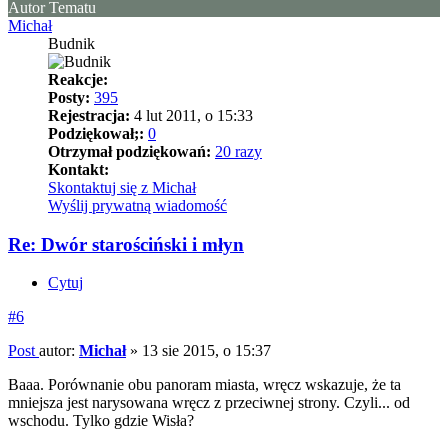
Autor Tematu
Michał
Budnik
Reakcje:
Posty:
395
Rejestracja:
4 lut 2011, o 15:33
Podziękował;:
0
Otrzymał podziękowań:
20 razy
Kontakt:
Skontaktuj się z Michał
Wyślij prywatną wiadomość
Re: Dwór starościński i młyn
Cytuj
#6
Post
autor:
Michał
»
13 sie 2015, o 15:37
Baaa. Porównanie obu panoram miasta, wręcz wskazuje, że ta
mniejsza jest narysowana wręcz z przeciwnej strony. Czyli... od
wschodu. Tylko gdzie Wisła?