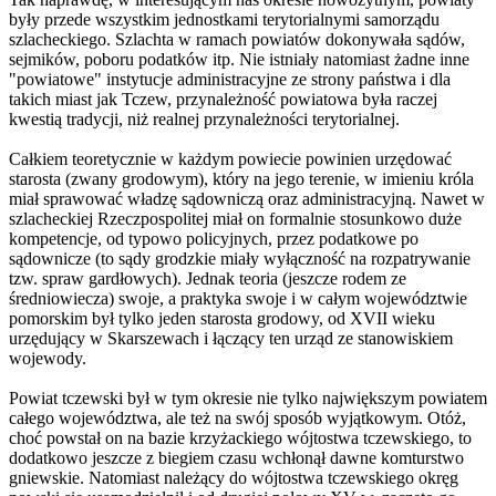
były przede wszystkim jednostkami terytorialnymi samorządu
szlacheckiego. Szlachta w ramach powiatów dokonywała sądów,
sejmików, poboru podatków itp. Nie istniały natomiast żadne inne
"powiatowe" instytucje administracyjne ze strony państwa i dla
takich miast jak Tczew, przynależność powiatowa była raczej
kwestią tradycji, niż realnej przynależności terytorialnej.
Całkiem teoretycznie w każdym powiecie powinien urzędować
starosta (zwany grodowym), który na jego terenie, w imieniu króla
miał sprawować władzę sądowniczą oraz administracyjną. Nawet w
szlacheckiej Rzeczpospolitej miał on formalnie stosunkowo duże
kompetencje, od typowo policyjnych, przez podatkowe po
sądownicze (to sądy grodzkie miały wyłączność na rozpatrywanie
tzw. spraw gardłowych). Jednak teoria (jeszcze rodem ze
średniowiecza) swoje, a praktyka swoje i w całym województwie
pomorskim był tylko jeden starosta grodowy, od XVII wieku
urzędujący w Skarszewach i łączący ten urząd ze stanowiskiem
wojewody.
Powiat tczewski był w tym okresie nie tylko największym powiatem
całego województwa, ale też na swój sposób wyjątkowym. Otóż,
choć powstał on na bazie krzyżackiego wójtostwa tczewskiego, to
dodatkowo jeszcze z biegiem czasu wchłonął dawne komturstwo
gniewskie. Natomiast należący do wójtostwa tczewskiego okręg