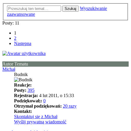
Wyszukiwanie
Szukaj
zaawansowane
Posty: 11
1
2
Następna
Autor Tematu
Michał
Budnik
Reakcje:
Posty:
395
Rejestracja:
4 lut 2011, o 15:33
Podziękował;:
0
Otrzymał podziękowań:
20 razy
Kontakt:
Skontaktuj się z Michał
Wyślij prywatną wiadomość