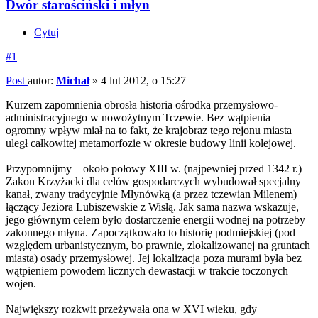
Dwór starościński i młyn
Cytuj
#1
Post
autor:
Michał
»
4 lut 2012, o 15:27
Kurzem zapomnienia obrosła historia ośrodka przemysłowo-
administracyjnego w nowożytnym Tczewie. Bez wątpienia
ogromny wpływ miał na to fakt, że krajobraz tego rejonu miasta
uległ całkowitej metamorfozie w okresie budowy linii kolejowej.
Przypomnijmy – około połowy XIII w. (najpewniej przed 1342 r.)
Zakon Krzyżacki dla celów gospodarczych wybudował specjalny
kanał, zwany tradycyjnie Młynówką (a przez tczewian Milenem)
łączący Jeziora Lubiszewskie z Wisłą. Jak sama nazwa wskazuje,
jego głównym celem było dostarczenie energii wodnej na potrzeby
zakonnego młyna. Zapoczątkowało to historię podmiejskiej (pod
względem urbanistycznym, bo prawnie, zlokalizowanej na gruntach
miasta) osady przemysłowej. Jej lokalizacja poza murami była bez
wątpieniem powodem licznych dewastacji w trakcie toczonych
wojen.
Największy rozkwit przeżywała ona w XVI wieku, gdy