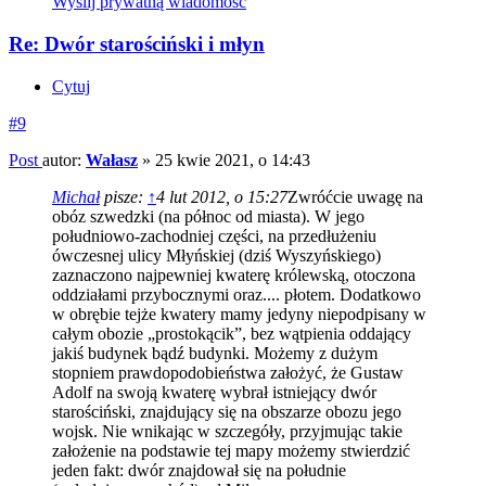
Wyślij prywatną wiadomość
Re: Dwór starościński i młyn
Cytuj
#9
Post
autor:
Wałasz
»
25 kwie 2021, o 14:43
Michał
pisze:
↑
4 lut 2012, o 15:27
Zwróćcie uwagę na
obóz szwedzki (na północ od miasta). W jego
południowo-zachodniej części, na przedłużeniu
ówczesnej ulicy Młyńskiej (dziś Wyszyńskiego)
zaznaczono najpewniej kwaterę królewską, otoczona
oddziałami przybocznymi oraz.... płotem. Dodatkowo
w obrębie tejże kwatery mamy jedyny niepodpisany w
całym obozie „prostokącik”, bez wątpienia oddający
jakiś budynek bądź budynki. Możemy z dużym
stopniem prawdopodobieństwa założyć, że Gustaw
Adolf na swoją kwaterę wybrał istniejący dwór
starościński, znajdujący się na obszarze obozu jego
wojsk. Nie wnikając w szczegóły, przyjmując takie
założenie na podstawie tej mapy możemy stwierdzić
jeden fakt: dwór znajdował się na południe