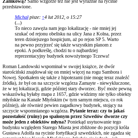
Zamkową?
Samo wzgórze też nie jest wyraźnie na rycinie
przedstawione.
Michał
pisze:
↑
4 lut 2012, o 15:27
(...)
To nieco zawęża nam jego lokalizację - nie mniej jej
szukać od rejonu obelisku na ulicy Jana z Kolna, przez
teren dzisiejszego hospicjum, aż po rejon SP 5. Warto
na pewno przyjrzeć się także wszystkim planom z
epoki. A podkreślę, chodzi tu o najbardziej
reprezentacyjny budynek nowożytnego Tczewa!
Roman Landowski wspominał w swojej książce, że dwór
starościński znajdował się on mniej więcej na rogu Sambora i
Nowej. Spotkałem się także z hipotezami (nie mogę teraz znaleźć
źródła), że był on na szczycie wzgórza Zamayte - niewykluczone,
że w tej lokalizacji, gdzie później stary dworzec. Być może pewną
wskazówką byłaby mapa z 1657, gdzie widzimy nie tylko obiekty
młyńskie na Kanale Młyńskim (w tym samym miejscu, co rok
później), ale również pewien zagadkowy budynek, stojący na
szczycie wspomnianego wzgórza.
Pytanie teraz: czy to jakaś
pozostałość (ruiny) po spalonym przez Szwedów dworze czy
może jeden z obiektów młyna?
Poniekąd usytuowanie tego
budynku względem Starego Miasta jest zbliżone do pozycji króla
Gustawa Adolfa na rycinie fortyfikacji szwedzkich, nie zgadza się