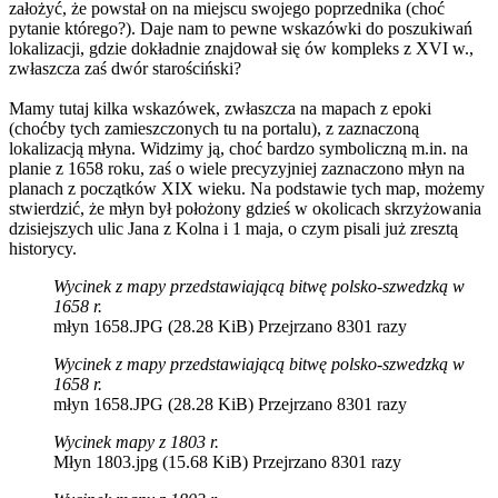
założyć, że powstał on na miejscu swojego poprzednika (choć
pytanie którego?). Daje nam to pewne wskazówki do poszukiwań
lokalizacji, gdzie dokładnie znajdował się ów kompleks z XVI w.,
zwłaszcza zaś dwór starościński?
Mamy tutaj kilka wskazówek, zwłaszcza na mapach z epoki
(choćby tych zamieszczonych tu na portalu), z zaznaczoną
lokalizacją młyna. Widzimy ją, choć bardzo symboliczną m.in. na
planie z 1658 roku, zaś o wiele precyzyjniej zaznaczono młyn na
planach z początków XIX wieku. Na podstawie tych map, możemy
stwierdzić, że młyn był położony gdzieś w okolicach skrzyżowania
dzisiejszych ulic Jana z Kolna i 1 maja, o czym pisali już zresztą
historycy.
Wycinek z mapy przedstawiającą bitwę polsko-szwedzką w
1658 r.
młyn 1658.JPG (28.28 KiB) Przejrzano 8301 razy
Wycinek z mapy przedstawiającą bitwę polsko-szwedzką w
1658 r.
młyn 1658.JPG (28.28 KiB) Przejrzano 8301 razy
Wycinek mapy z 1803 r.
Młyn 1803.jpg (15.68 KiB) Przejrzano 8301 razy