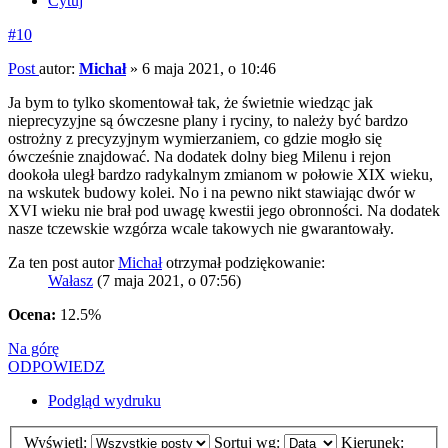
Cytuj
#10
Post
autor:
Michał
»
6 maja 2021, o 10:46
Ja bym to tylko skomentował tak, że świetnie wiedząc jak
nieprecyzyjne są ówczesne plany i ryciny, to należy być bardzo
ostrożny z precyzyjnym wymierzaniem, co gdzie mogło się
ówcześnie znajdować. Na dodatek dolny bieg Milenu i rejon
dookoła uległ bardzo radykalnym zmianom w połowie XIX wieku,
na wskutek budowy kolei. No i na pewno nikt stawiając dwór w
XVI wieku nie brał pod uwagę kwestii jego obronności. Na dodatek
nasze tczewskie wzgórza wcale takowych nie gwarantowały.
Za ten post autor
Michał
otrzymał podziękowanie:
Wałasz
(7 maja 2021, o 07:56)
Ocena:
12.5%
Na górę
ODPOWIEDZ
Podgląd wydruku
Wyświetl:
Sortuj wg:
Kierunek: