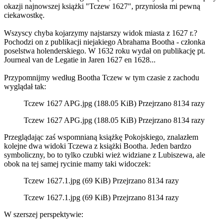
okazji najnowszej książki "Tczew 1627", przyniosła mi pewną
ciekawostkę.
Wszyscy chyba kojarzymy najstarszy widok miasta z 1627 r.?
Pochodzi on z publikacji niejakiego Abrahama Bootha - członka
poselstwa holenderskiego. W 1632 roku wydał on publikację pt.
Journeal van de Legatie in Jaren 1627 en 1628...
Przypomnijmy według Bootha Tczew w tym czasie z zachodu
wyglądał tak:
Tczew 1627 APG.jpg (188.05 KiB) Przejrzano 8134 razy
Tczew 1627 APG.jpg (188.05 KiB) Przejrzano 8134 razy
Przeglądając zaś wspomnianą książkę Pokojskiego, znalazłem
kolejne dwa widoki Tczewa z książki Bootha. Jeden bardzo
symboliczny, bo to tylko czubki wież widziane z Lubiszewa, ale
obok na tej samej rycinie mamy taki widoczek:
Tczew 1627.1.jpg (69 KiB) Przejrzano 8134 razy
Tczew 1627.1.jpg (69 KiB) Przejrzano 8134 razy
W szerszej perspektywie: