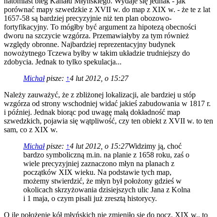
natomiast bieg Kanału Młyńskiego. Wydaje się jednak - jak
porównać mapy szwedzkie z XVII w. do map z XIX w. - że te z lat
1657-58 są bardziej precyzyjnie niż ten plan obozowo-
fortyfikacyjny. To mógłby być argument za hipotezą obecności
dworu na szczycie wzgórza. Przemawiałyby za tym również
względy obronne. Najbardziej reprezentacyjny budynek
nowożytnego Tczewa byłby w takim układzie trudniejszy do
zdobycia. Jednak to tylko spekulacja...
Michał
pisze:
↑
4 lut 2012, o 15:27
Należy zauważyć, że z zbliżonej lokalizacji, ale bardziej u stóp
wzgórza od strony wschodniej widać jakieś zabudowania w 1817 r.
i później. Jednak biorąc pod uwagę małą dokładność map
szwedzkich, pojawia się wątpliwość, czy ten obiekt z XVII w. to ten
sam, co z XIX w.
Michał
pisze:
↑
4 lut 2012, o 15:27
Widzimy ją, choć
bardzo symboliczną m.in. na planie z 1658 roku, zaś o
wiele precyzyjniej zaznaczono młyn na planach z
początków XIX wieku. Na podstawie tych map,
możemy stwierdzić, że młyn był położony gdzieś w
okolicach skrzyżowania dzisiejszych ulic Jana z Kolna
i 1 maja, o czym pisali już zresztą historycy.
O ile położenie kół młyńskich nie zmieniło się do pocz. XIX w., to