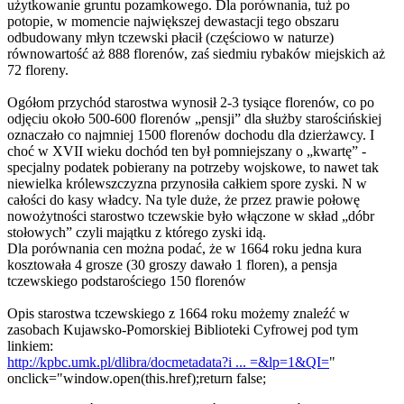
użytkowanie gruntu pozamkowego. Dla porównania, tuż po
potopie, w momencie największej dewastacji tego obszaru
odbudowany młyn tczewski płacił (częściowo w naturze)
równowartość aż 888 florenów, zaś siedmiu rybaków miejskich aż
72 floreny.
Ogółom przychód starostwa wynosił 2-3 tysiące florenów, co po
odjęciu około 500-600 florenów „pensji” dla służby starościńskiej
oznaczało co najmniej 1500 florenów dochodu dla dzierżawcy. I
choć w XVII wieku dochód ten był pomniejszany o „kwartę” -
specjalny podatek pobierany na potrzeby wojskowe, to nawet tak
niewielka królewszczyzna przynosiła całkiem spore zyski. N w
całości do kasy władcy. Na tyle duże, że przez prawie połowę
nowożytności starostwo tczewskie było włączone w skład „dóbr
stołowych” czyli majątku z którego zyski idą.
Dla porównania cen można podać, że w 1664 roku jedna kura
kosztowała 4 grosze (30 groszy dawało 1 floren), a pensja
tczewskiego podstarościego 150 florenów
Opis starostwa tczewskiego z 1664 roku możemy znaleźć w
zasobach Kujawsko-Pomorskiej Biblioteki Cyfrowej pod tym
linkiem:
http://kpbc.umk.pl/dlibra/docmetadata?i ... =&lp=1&QI=
"
onclick="window.open(this.href);return false;