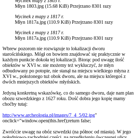
Wycinek mapy z 1803 r.
Młyn 1803.jpg (15.68 KiB) Przejrzano 8301 razy
Wycinek z mapy z 1817 r.
Młyn 1817a.jpg (110.9 KiB) Przejrzano 8301 razy
Wycinek z mapy z 1817 r.
Młyn 1817a.jpg (110.9 KiB) Przejrzano 8301 razy
Wbrew pozorom nie rozwiązuje to lokalizacji dworu
starościńskiego. Mógł on bowiem znajdować się praktycznie w
każdym punkcie dokoła tej lokalizacji. Biorąc pod uwagę ilość
obiektów w XVI w. nie możemy też wykluczyć, że młyn
odbudowany po potopie, nie stanął na miejscu wielkiego młyna z
XVI w., położonego tuż obok dworu, ale na miejscu któregoś z
dwóch mniejszych obiektów młyńskich.
Jedyną konkretną wskazówkę, co do samego dworu, daje nam plan
obozu szwedzkiego z 1627 roku. Dość dobra jego kopię mamy
choćby tutaj:
http://www.archeologia.pl/images/7_4_5/02.jpg
"
onclick="window.open(this.href);return false;
Zwróćcie uwagę na obóz szwedzki (na północ od miasta). W jego
południowo-zachodniej części, na przedłużeniu ówczesnej ulicy