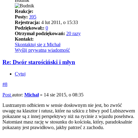
Budnik
Reakcje:
Posty:
395
Rejestracja:
4 lut 2011, o 15:33
Podziękował;:
0
Otrzymał podziękowań:
20 razy
Kontakt:
Skontaktuj się z Michał
Wyślij prywatną wiadomość
Re: Dwór starościński i młyn
Cytuj
#8
Post
autor:
Michał
»
14 sie 2015, o 08:35
Lustrzanym odbiciem w sensie dosłownym nie jest, bo zwróć
uwagę na klasztor i ratusz, które na szkicu z bitwy pod Lubiszewem
pokazane są z innej perspektywy niż na rycinie z wjazdu poselstwa.
Natomiast masz rację w stosunku do kościoła, który, paradoksalnie
pokazany jest prawidłowo, jakby patrzeć z zachodu.