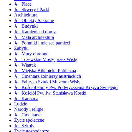
↳ Place
↳ Skwery i Parki
Architektura
↳ Obiekty Sakralne
↳ Budynki
↳ Kamienice i domy
↳ Mała architektura
↳ Pomniki i miejsca pamięci
Zabytki
↳ Mury obronne
↳ Tczewskie Mosty przez Wisłę
↳ Wiatrak
↳ Miejska Biblioteka Publiczna
↳ Cmentarz żołnierzy austriackich
↳ Fabryka Sztuk i Muzeum Wisły
↳ Kościół Farny Pw. Podwyższenia Krzyża Świętego
↳ Kościół Pw. św. Stanisława Kostki
↳ Karczma
Ludzie
Narody i religie
↳ Cmentarze
Życie społeczne
↳ Szkoły
Życie gospodarcze