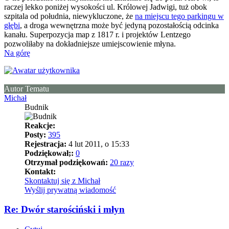
raczej lekko poniżej wysokości ul. Królowej Jadwigi, tuż obok
szpitala od południa, niewykluczone, że
na miejscu tego parkingu w
głębi
, a droga wewnętrzna może być jedyną pozostałością odcinka
kanału. Superpozycja map z 1817 r. i projektów Lentzego
pozwoliłaby na dokładniejsze umiejscowienie młyna.
Na górę
Autor Tematu
Michał
Budnik
Reakcje:
Posty:
395
Rejestracja:
4 lut 2011, o 15:33
Podziękował;:
0
Otrzymał podziękowań:
20 razy
Kontakt:
Skontaktuj się z Michał
Wyślij prywatną wiadomość
Re: Dwór starościński i młyn