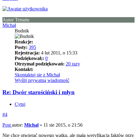
Autor Tematu
Michał
Budnik
Reakcje:
Posty:
395
Rejestracja:
4 lut 2011, o 15:33
Podziękował;:
0
Otrzymał podziękowań:
20 razy
Kontakt:
Skontaktuj się z Michał
Wyślij prywatną wiadomość
Re: Dwór starościński i młyn
Cytuj
#4
Post
autor:
Michał
»
11 sie 2015, o 21:56
Nie chcę otwierać nowego wątku, ale mała weryfikacja faktów przy