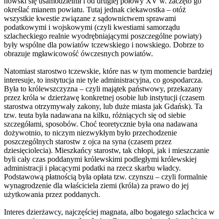
nowski się usamodzielnił i od drugiej połowy XV w. zaczęto go
określać mianem powiatu. Tutaj jednak ciekawostka – otóż
wszystkie kwestie związane z sądownictwem sprawami
podatkowymi i wojskowymi (czyli kwestiami samorządu
szlacheckiego realnie wyodrębniającymi poszczególne powiaty)
były wspólne dla powiatów tczewskiego i nowskiego. Dobrze to
obrazuje mgławicowość ówczesnych powiatów.
Natomiast starostwo tczewskie, które nas w tym momencie bardziej
interesuje, to instytucja nie tyle administracyjna, co gospodarcza.
Była to królewszczyzna – czyli majątek państwowy, przekazany
przez króla w dzierżawę konkretnej osobie lub instytucji (czasem
starostwa otrzymywały zakony, lub duże miasta jak Gdańsk). Ta
tzw. teuta była nadawana na kilku, różniących się od siebie
szczegółami, sposobów. Choć teoretycznie była ona nadawana
dożywotnio, to niczym niezwykłym było przechodzenie
poszczególnych starostw z ojca na syna (czasem przez
dziesięciolecia). Mieszkańcy starostw, tak chłopi, jak i mieszczanie
byli cały czas poddanymi królewskimi podległymi królewskiej
administracji i płacącymi podatki na rzecz skarbu władcy.
Podstawową płatnością była opłata tzw. czynszu – czyli formalnie
wynagrodzenie dla właściciela ziemi (króla) za prawo do jej
użytkowania przez poddanych.
Interes dzierżawcy, najczęściej magnata, albo bogatego szlachcica w