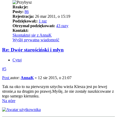
Reakcje:
Posty:
86
Rejestracja:
26 mar 2011, o 15:19
Podziękował;:
1 raz
Otrzymał podziękowań:
43 razy
Kontakt:
Skontaktuj się z AnnaK
Wyślij prywatną wiadomość
Re: Dwór starościński i młyn
Cytuj
#5
Post
autor:
AnnaK
»
12 sie 2015, o 21:07
Tak na oko to na pierwszym sztychu wieża Klesza jest po lewej
stronie,a na drugim po prawej.Myślę, że nie zostały naszkicowane z
tego samego kierunku.
Na górę