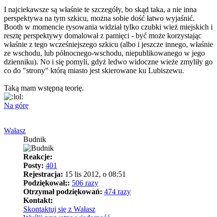
I najciekawsze są właśnie te szczegóły, bo skąd taka, a nie inna
perspektywa na tym szkicu, można sobie dość łatwo wyjaśnić.
Booth w momencie rysowania widział tylko czubki wież miejskich i
resztę perspektywy domalował z pamięci - być może korzystając
właśnie z tego wcześniejszego szkicu (albo i jeszcze innego, właśnie
ze wschodu, lub północnego-wschodu, niepublikowanego w jego
dzienniku). No i się pomyli, gdyż ledwo widoczne wieże zmyliły go
co do "strony" którą miasto jest skierowane ku Lubiszewu.
Taką mam wstępną teorię.
Na górę
Wałasz
Budnik
Reakcje:
Posty:
401
Rejestracja:
15 lis 2012, o 08:51
Podziękował;:
506 razy
Otrzymał podziękowań:
474 razy
Kontakt:
Skontaktuj się z Wałasz