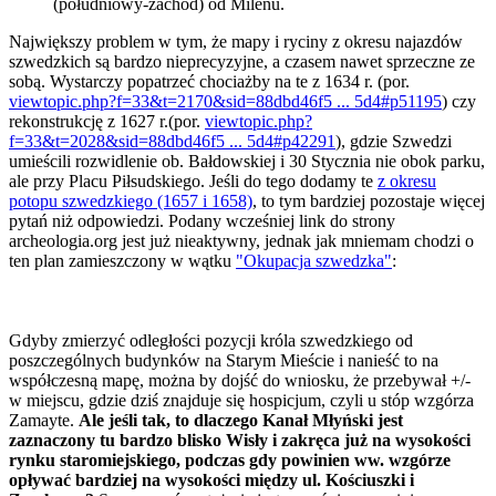
(południowy-zachód) od Milenu.
Największy problem w tym, że mapy i ryciny z okresu najazdów
szwedzkich są bardzo nieprecyzyjne, a czasem nawet sprzeczne ze
sobą. Wystarczy popatrzeć chociażby na te z 1634 r. (por.
viewtopic.php?f=33&t=2170&sid=88dbd46f5 ... 5d4#p51195
) czy
rekonstrukcję z 1627 r.(por.
viewtopic.php?
f=33&t=2028&sid=88dbd46f5 ... 5d4#p42291
), gdzie Szwedzi
umieścili rozwidlenie ob. Bałdowskiej i 30 Stycznia nie obok parku,
ale przy Placu Piłsudskiego. Jeśli do tego dodamy te
z okresu
potopu szwedzkiego (1657 i 1658)
, to tym bardziej pozostaje więcej
pytań niż odpowiedzi. Podany wcześniej link do strony
archeologia.org jest już nieaktywny, jednak jak mniemam chodzi o
ten plan zamieszczony w wątku
"Okupacja szwedzka"
:
Gdyby zmierzyć odległości pozycji króla szwedzkiego od
poszczególnych budynków na Starym Mieście i nanieść to na
współczesną mapę, można by dojść do wniosku, że przebywał +/-
w miejscu, gdzie dziś znajduje się hospicjum, czyli u stóp wzgórza
Zamayte.
Ale jeśli tak, to dlaczego Kanał Młyński jest
zaznaczony tu bardzo blisko Wisły i zakręca już na wysokości
rynku staromiejskiego, podczas gdy powinien ww. wzgórze
opływać bardziej na wysokości między ul. Kościuszki i