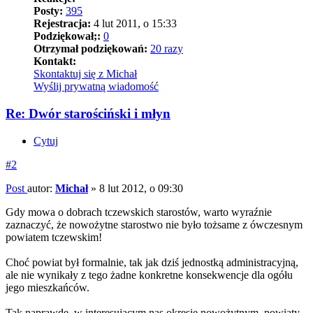
Posty:
395
Rejestracja:
4 lut 2011, o 15:33
Podziękował;:
0
Otrzymał podziękowań:
20 razy
Kontakt:
Skontaktuj się z Michał
Wyślij prywatną wiadomość
Re: Dwór starościński i młyn
Cytuj
#2
Post
autor:
Michał
»
8 lut 2012, o 09:30
Gdy mowa o dobrach tczewskich starostów, warto wyraźnie
zaznaczyć, że nowożytne starostwo nie było tożsame z ówczesnym
powiatem tczewskim!
Choć powiat był formalnie, tak jak dziś jednostką administracyjną,
ale nie wynikały z tego żadne konkretne konsekwencje dla ogółu
jego mieszkańców.
Tak naprawdę, w interesującym nas okresie nowożytnym, powiaty