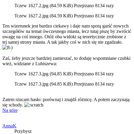
Tczew 1627.2.jpg (84.59 KiB) Przejrzano 8134 razy
Tczew 1627.2.jpg (84.59 KiB) Przejrzano 8134 razy
Ten wizerunek jest bardzo ciekawy i daje nam sporą garść nowych
szczegółów na temat ówczesnego miasta, lecz tutaj piszę by zwrócić
uwagę na coś innego. Otóż oba widoki są teoretycznie zrobione z
tej samej strony miasta. A tak jakby coś w nich się nie zgadzało.
Zaś, żeby jeszcze bardziej zamieszać, to dodaję wspomniane czubki
wież, widziane z Lubiszewa:
Tczew 1627.3.jpg (94.85 KiB) Przejrzano 8134 razy
Tczew 1627.3.jpg (94.85 KiB) Przejrzano 8134 razy
Zatem rzucam hasło: porównaj i znajdź różnicę. A potem zaczynają
się schody.
Na górę
AnnaK
Przybysz