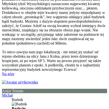
Młyńskiej (dziś Wyszyńskiego) zaznaczono najpewniej kwaterę
królewską, otoczona oddziałami przybocznymi oraz.... płotem.
Dodatkowo w obrębie tejże kwatery mamy jedyny niepodpisany w
całym obozie „prostokącik”, bez wątpienia oddający jakiś budynek
bądź budynki. Możemy z dużym stopniem prawdopodobieństwa
założyć, że Gustaw Adolf na swoją kwaterę wybrał istniejący dwór
starościński, znajdujący się na obszarze obozu jego wojsk. Nie
wnikając w szczegóły, przyjmując takie założenie na podstawie tej
mapy możemy stwierdzić jeden fakt: dwór znajdował się na
południe (południowy-zachód) od Milenu.
To nieco zawęża nam jego lokalizację - nie mniej jej szukać od
rejonu obelisku na ulicy Jana z Kolna, przez teren dzisiejszego
hospicjum, aż po rejon SP 5. Warto na pewno przyjrzeć się także
wszystkim planom z epoki. A podkreślę, chodzi tu o najbardziej
reprezentacyjny budynek nowożytnego Tczewa!
Na górę
Autor Tematu
Michał
Budnik
Reakcje: