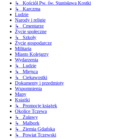
↳ Kościół Pw. św. Stanisława Kostki
↳ Karczma
Ludzie
Narody i religie
↳ Cmentarze
Życie społeczne
↳ Szkoły
Życie gospodarcze
Militaria
Miasto Kolejarzy
Wydarzenia
↳ Ludzie
↳ Miejsca
↳ Ciekawostki
Dokumenty i przedmioty
Wspomnienia
Mapy
Książki
↳ Promocje książek
Okolice Tczewa
↳ Żuławy
↳ Malbork
↳ Ziemia Gdańska
↳ Powiat Tczewski