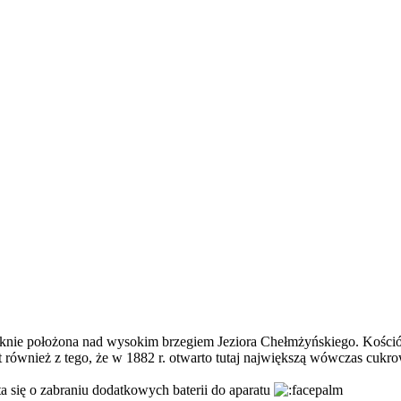
ęknie położona nad wysokim brzegiem Jeziora Chełmżyńskiego. Kościół 
st również z tego, że w 1882 r. otwarto tutaj największą wówczas cukr
ta się o zabraniu dodatkowych baterii do aparatu