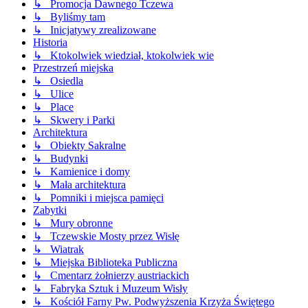
↳ Promocja Dawnego Tczewa
↳ Byliśmy tam
↳ Inicjatywy zrealizowane
Historia
↳ Ktokolwiek wiedział, ktokolwiek wie
Przestrzeń miejska
↳ Osiedla
↳ Ulice
↳ Place
↳ Skwery i Parki
Architektura
↳ Obiekty Sakralne
↳ Budynki
↳ Kamienice i domy
↳ Mała architektura
↳ Pomniki i miejsca pamięci
Zabytki
↳ Mury obronne
↳ Tczewskie Mosty przez Wisłę
↳ Wiatrak
↳ Miejska Biblioteka Publiczna
↳ Cmentarz żołnierzy austriackich
↳ Fabryka Sztuk i Muzeum Wisły
↳ Kościół Farny Pw. Podwyższenia Krzyża Świętego