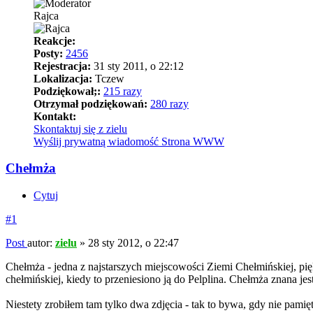
Rajca
Reakcje:
Posty:
2456
Rejestracja:
31 sty 2011, o 22:12
Lokalizacja:
Tczew
Podziękował;:
215 razy
Otrzymał podziękowań:
280 razy
Kontakt:
Skontaktuj się z zielu
Wyślij prywatną wiadomość
Strona WWW
Chełmża
Cytuj
#1
Post
autor:
zielu
»
28 sty 2012, o 22:47
Chełmża - jedna z najstarszych miejscowości Ziemi Chełmińskiej, pi
chełmińskiej, kiedy to przeniesiono ją do Pelplina. Chełmża znana je
Niestety zrobiłem tam tylko dwa zdjęcia - tak to bywa, gdy nie pamię