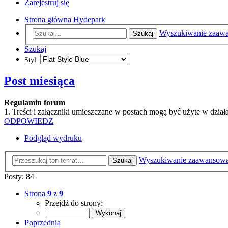
Zarejestruj się
Strona główna
Hydepark
Wyszukiwanie zaaw
Szukaj
Szukaj
Styl:
Post miesiąca
Regulamin forum
1. Treści i załączniki umieszczane w postach mogą być użyte w dzi
ODPOWIEDZ
Podgląd wydruku
Wyszukiwanie zaawansow
Szukaj
Posty: 84
Strona
9
z
9
Przejdź do strony:
Poprzednia