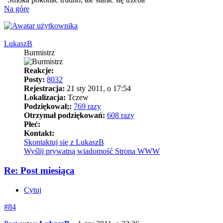
Na górę
LukaszB
Burmistrz
Reakcje:
Posty:
8032
Rejestracja:
21 sty 2011, o 17:54
Lokalizacja:
Tczew
Podziękował;:
769 razy
Otrzymał podziękowań:
608 razy
Płeć:
Kontakt:
Skontaktuj się z LukaszB
Wyślij prywatną wiadomość
Strona WWW
Re: Post miesiąca
Cytuj
#84