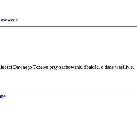
ansowane
ałalności Dawnego Tczewa przy zachowaniu dbałości o dane wrażliwe.
ane