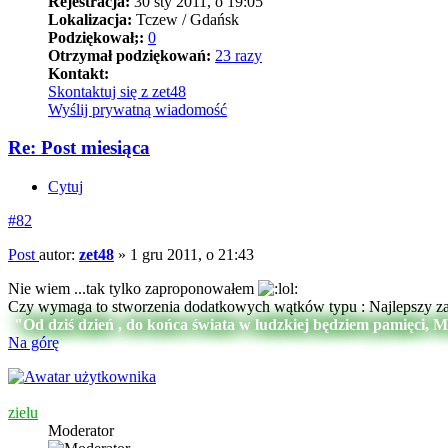
Rejestracja:
30 sty 2011, o 19:05
Lokalizacja:
Tczew / Gdańsk
Podziękował;:
0
Otrzymał podziękowań:
23 razy
Kontakt:
Skontaktuj się z zet48
Wyślij prywatną wiadomość
Re: Post miesiąca
Cytuj
#82
Post
autor:
zet48
»
1 gru 2011, o 21:43
Nie wiem ...tak tylko zaproponowałem
Czy wymaga to stworzenia dodatkowych wątków typu : Najlepszy załą
"Od dziś dzień , do końca świata w ludzkiej będziem pamięci, 
Na górę
zielu
Moderator