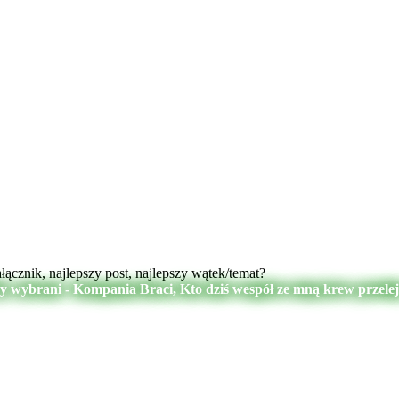
cznik, najlepszy post, najlepszy wątek/temat?
My wybrani - Kompania Braci, Kto dziś wespół ze mną krew przele