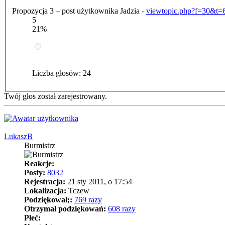
Propozycja 3 – post użytkownika Jadzia -
viewtopic.php?f=30&t=
5
21%
Liczba głosów:
24
Twój głos został zarejestrowany.
LukaszB
Burmistrz
Reakcje:
Posty:
8032
Rejestracja:
21 sty 2011, o 17:54
Lokalizacja:
Tczew
Podziękował;:
769 razy
Otrzymał podziękowań:
608 razy
Płeć: