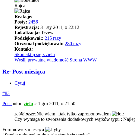
Rajca
Reakcje:
Posty:
2456
Rejestracja:
31 sty 2011, o 22:12
Lokalizacja:
Tczew
Podziękował;:
215 razy
Otrzymał podziękowań:
280 razy
Kontakt:
Skontaktuj się z zielu
Wyślij prywatną wiadomość
Strona WWW
Re: Post miesiąca
Cytuj
#83
Post
autor:
zielu
»
1 gru 2011, o 21:50
zet48 pisze:
Nie wiem ...tak tylko zaproponowałem
Czy wymaga to stworzenia dodatkowych wątków typu : Najlepsz
Forumowicz miesiąca
"Smoka pokonać trudno, ale starać się trzeba"