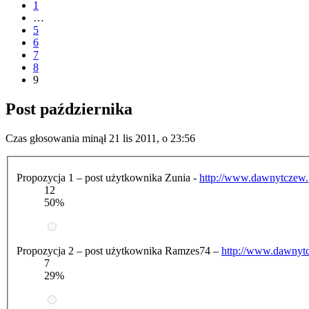
1
…
5
6
7
8
9
Post października
Czas głosowania minął 21 lis 2011, o 23:56
Propozycja 1 – post użytkownika Zunia -
http://www.dawnytczew.p
12
50%
Propozycja 2 – post użytkownika Ramzes74 –
http://www.dawnytc
7
29%