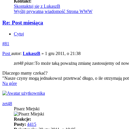
Kontakt:
Skontaktuj się z LukaszB
Wyślij prywatną wiadomość
Strona WWW
Re: Post miesiąca
Cytuj
#81
Post
autor:
LukaszB
»
1 gru 2011, o 21:38
zet48 pisze:
To może taką poważną zmianę zastosujemy od no
Dlaczego mamy czekać?
"Nasze czyny mogą jednakowoż przetrwać długo, o ile otrzymają pot
Na górę
zet48
Pisarz Miejski
Reakcje:
Posty:
4415