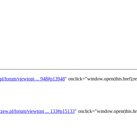
l/forum/viewtopi ... 948#p13948
" onclick="window.open(this.href);ret
zew.pl/forum/viewtopi ... 133#p15133
" onclick="window.open(this.href