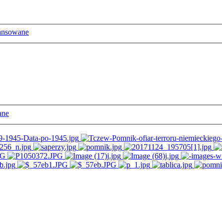
ansowane
ane