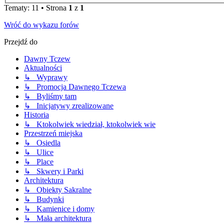
Tematy: 11 • Strona
1
z
1
Wróć do wykazu forów
Przejdź do
Dawny Tczew
Aktualności
↳ Wyprawy
↳ Promocja Dawnego Tczewa
↳ Byliśmy tam
↳ Inicjatywy zrealizowane
Historia
↳ Ktokolwiek wiedział, ktokolwiek wie
Przestrzeń miejska
↳ Osiedla
↳ Ulice
↳ Place
↳ Skwery i Parki
Architektura
↳ Obiekty Sakralne
↳ Budynki
↳ Kamienice i domy
↳ Mała architektura