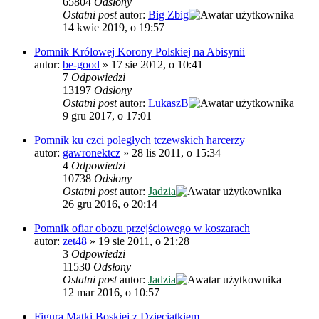
65804
Odsłony
Ostatni post
autor:
Big Zbig
14 kwie 2019, o 19:57
Pomnik Królowej Korony Polskiej na Abisynii
autor:
be-good
»
17 sie 2012, o 10:41
7
Odpowiedzi
13197
Odsłony
Ostatni post
autor:
LukaszB
9 gru 2017, o 17:01
Pomnik ku czci poległych tczewskich harcerzy
autor:
gawronektcz
»
28 lis 2011, o 15:34
4
Odpowiedzi
10738
Odsłony
Ostatni post
autor:
Jadzia
26 gru 2016, o 20:14
Pomnik ofiar obozu przejściowego w koszarach
autor:
zet48
»
19 sie 2011, o 21:28
3
Odpowiedzi
11530
Odsłony
Ostatni post
autor:
Jadzia
12 mar 2016, o 10:57
Figura Matki Boskiej z Dzieciątkiem