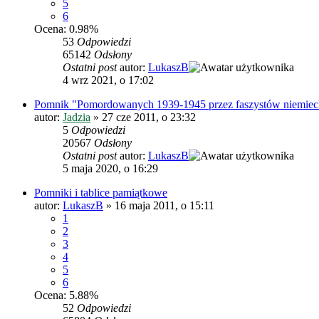
5
6
Ocena: 0.98%
53
Odpowiedzi
65142
Odsłony
Ostatni post
autor:
LukaszB
4 wrz 2021, o 17:02
Pomnik "Pomordowanych 1939-1945 przez faszystów niemiec
autor:
Jadzia
»
27 cze 2011, o 23:32
5
Odpowiedzi
20567
Odsłony
Ostatni post
autor:
LukaszB
5 maja 2020, o 16:29
Pomniki i tablice pamiątkowe
autor:
LukaszB
»
16 maja 2011, o 15:11
1
2
3
4
5
6
Ocena: 5.88%
52
Odpowiedzi