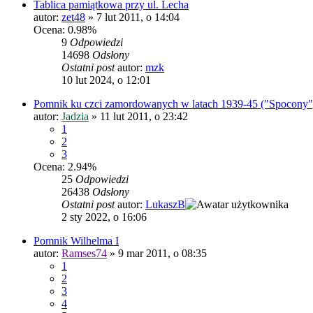
Tablica pamiątkowa przy ul. Lecha
autor:
zet48
»
7 lut 2011, o 14:04
Ocena: 0.98%
9
Odpowiedzi
14698
Odsłony
Ostatni post
autor:
mzk
10 lut 2024, o 12:01
Pomnik ku czci zamordowanych w latach 1939-45 ("Spocony"
autor:
Jadzia
»
11 lut 2011, o 23:42
1
2
3
Ocena: 2.94%
25
Odpowiedzi
26438
Odsłony
Ostatni post
autor:
LukaszB
2 sty 2022, o 16:06
Pomnik Wilhelma I
autor:
Ramses74
»
9 mar 2011, o 08:35
1
2
3
4