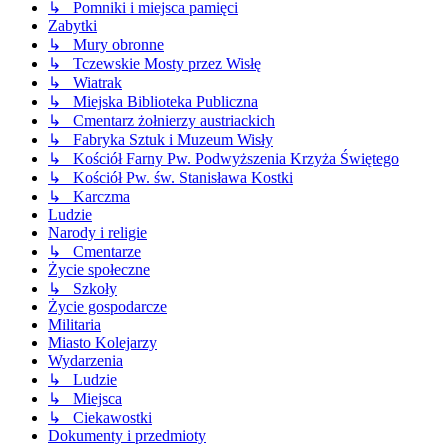
↳ Pomniki i miejsca pamięci
Zabytki
↳ Mury obronne
↳ Tczewskie Mosty przez Wisłę
↳ Wiatrak
↳ Miejska Biblioteka Publiczna
↳ Cmentarz żołnierzy austriackich
↳ Fabryka Sztuk i Muzeum Wisły
↳ Kościół Farny Pw. Podwyższenia Krzyża Świętego
↳ Kościół Pw. św. Stanisława Kostki
↳ Karczma
Ludzie
Narody i religie
↳ Cmentarze
Życie społeczne
↳ Szkoły
Życie gospodarcze
Militaria
Miasto Kolejarzy
Wydarzenia
↳ Ludzie
↳ Miejsca
↳ Ciekawostki
Dokumenty i przedmioty