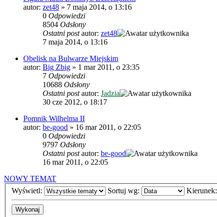
autor:
zet48
»
7 maja 2014, o 13:16
0
Odpowiedzi
8504
Odsłony
Ostatni post
autor:
zet48
7 maja 2014, o 13:16
Obelisk na Bulwarze Miejskim
autor:
Big Zbig
»
1 mar 2011, o 23:35
7
Odpowiedzi
10688
Odsłony
Ostatni post
autor:
Jadzia
30 cze 2012, o 18:17
Pomnik Wilhelma II
autor:
be-good
»
16 mar 2011, o 22:05
0
Odpowiedzi
9797
Odsłony
Ostatni post
autor:
be-good
16 mar 2011, o 22:05
NOWY TEMAT
Wyświetl:
Sortuj wg:
Kierunek