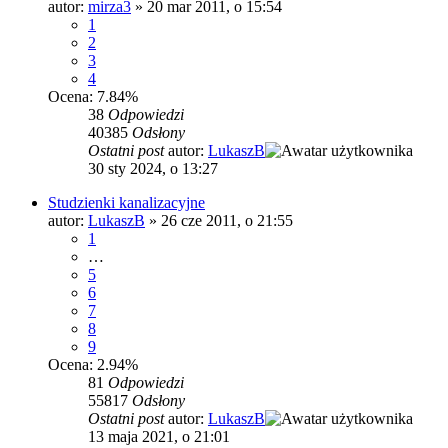
autor:
mirza3
»
20 mar 2011, o 15:54
1
2
3
4
Ocena: 7.84%
38
Odpowiedzi
40385
Odsłony
Ostatni post
autor:
LukaszB
30 sty 2024, o 13:27
Studzienki kanalizacyjne
autor:
LukaszB
»
26 cze 2011, o 21:55
1
…
5
6
7
8
9
Ocena: 2.94%
81
Odpowiedzi
55817
Odsłony
Ostatni post
autor:
LukaszB
13 maja 2021, o 21:01