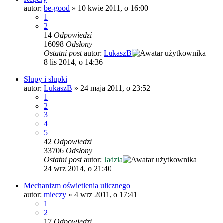
autor:
be-good
»
10 kwie 2011, o 16:00
1
2
14
Odpowiedzi
16098
Odsłony
Ostatni post
autor:
LukaszB
8 lis 2014, o 14:36
Słupy i słupki
autor:
LukaszB
»
24 maja 2011, o 23:52
1
2
3
4
5
42
Odpowiedzi
33706
Odsłony
Ostatni post
autor:
Jadzia
24 wrz 2014, o 21:40
Mechanizm oświetlenia ulicznego
autor:
mieczy
»
4 wrz 2011, o 17:41
1
2
17
Odpowiedzi