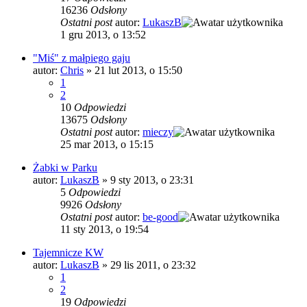
16236
Odsłony
Ostatni post
autor:
LukaszB
1 gru 2013, o 13:52
"Miś" z małpiego gaju
autor:
Chris
»
21 lut 2013, o 15:50
1
2
10
Odpowiedzi
13675
Odsłony
Ostatni post
autor:
mieczy
25 mar 2013, o 15:15
Żabki w Parku
autor:
LukaszB
»
9 sty 2013, o 23:31
5
Odpowiedzi
9926
Odsłony
Ostatni post
autor:
be-good
11 sty 2013, o 19:54
Tajemnicze KW
autor:
LukaszB
»
29 lis 2011, o 23:32
1
2
19
Odpowiedzi