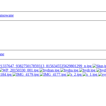
ansowane
ane