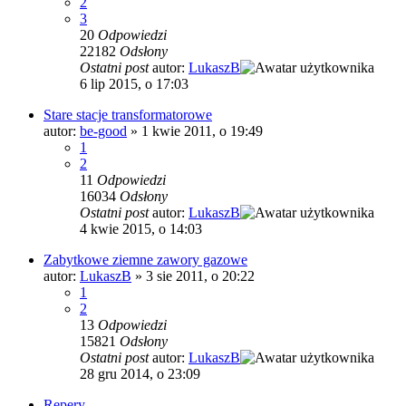
2
3
20
Odpowiedzi
22182
Odsłony
Ostatni post
autor:
LukaszB
6 lip 2015, o 17:03
Stare stacje transformatorowe
autor:
be-good
»
1 kwie 2011, o 19:49
1
2
11
Odpowiedzi
16034
Odsłony
Ostatni post
autor:
LukaszB
4 kwie 2015, o 14:03
Zabytkowe ziemne zawory gazowe
autor:
LukaszB
»
3 sie 2011, o 20:22
1
2
13
Odpowiedzi
15821
Odsłony
Ostatni post
autor:
LukaszB
28 gru 2014, o 23:09
Repery