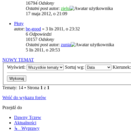
16794
Odsłony
Ostatni post
autor:
zielu
17 maja 2012, o 21:09
Płoty
autor:
be-good
»
3 lis 2011, o 23:32
6
Odpowiedzi
10157
Odsłony
Ostatni post
autor:
zunia
5 lis 2011, o 20:53
NOWY TEMAT
Wyświetl:
Sortuj wg:
Kierunek
Tematy: 14 • Strona
1
z
1
Wróć do wykazu forów
Przejdź do
Dawny Tczew
Aktualności
↳ Wyprawy