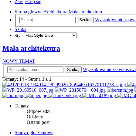
Zarejestruj się
Strona główna
Architektura
Mała architektura
Wyszukiwanie zaaw
Szukaj
Szukaj
Styl:
Mała architektura
NOWY TEMAT
Wyszukiwanie zaawansow
Szukaj
Tematy: 14 • Strona
1
z
1
Tematy
Odpowiedzi
Odsłony
Ostatni post
Słupy ogłoszeniowe