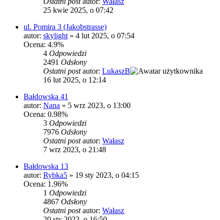
Ostatni post
autor:
Wałasz
25 kwie 2025, o 07:42
ul. Pomira 3 (Jakobstrasse)
autor:
skylight
»
4 lut 2025, o 07:54
Ocena: 4.9%
4
Odpowiedzi
2491
Odsłony
Ostatni post
autor:
LukaszB
16 lut 2025, o 12:14
Bałdowska 41
autor:
Nana
»
5 wrz 2023, o 13:00
Ocena: 0.98%
3
Odpowiedzi
7976
Odsłony
Ostatni post
autor:
Wałasz
7 wrz 2023, o 21:48
Bałdowska 13
autor:
Rybka5
»
19 sty 2023, o 04:15
Ocena: 1.96%
1
Odpowiedzi
4867
Odsłony
Ostatni post
autor:
Wałasz
20 sty 2023, o 16:50