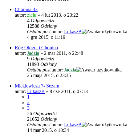
Chopina 33
autor:
zielu
»
4 lut 2013, o 23:22
4
Odpowiedzi
12588
Odsłony
Ostatni post
autor:
LukaszB
4 gru 2015, o 11:19
Róg Okrzei i Chopina
autor:
Jadzia
»
2 mar 2011, o 22:48
9
Odpowiedzi
11893
Odsłony
Ostatni post
autor:
Jadzia
25 maja 2015, o 23:35
Mickiewicza 7- Sezam
autor:
LukaszB
»
8 cze 2011, o 07:13
1
2
3
26
Odpowiedzi
21652
Odsłony
Ostatni post
autor:
LukaszB
14 mar 2015, o 18:34