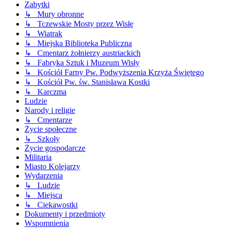
Zabytki
↳ Mury obronne
↳ Tczewskie Mosty przez Wisłę
↳ Wiatrak
↳ Miejska Biblioteka Publiczna
↳ Cmentarz żołnierzy austriackich
↳ Fabryka Sztuk i Muzeum Wisły
↳ Kościół Farny Pw. Podwyższenia Krzyża Świętego
↳ Kościół Pw. św. Stanisława Kostki
↳ Karczma
Ludzie
Narody i religie
↳ Cmentarze
Życie społeczne
↳ Szkoły
Życie gospodarcze
Militaria
Miasto Kolejarzy
Wydarzenia
↳ Ludzie
↳ Miejsca
↳ Ciekawostki
Dokumenty i przedmioty
Wspomnienia