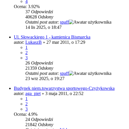
4
Ocena: 3.92%
37
Odpowiedzi
40628
Odsłony
Ostatni post
autor:
spaff
14 lis 2025, o 18:47
Ul. Słowackiego 1 - kamienica Bismarcka
autor:
LukaszB
»
27 mar 2011, o 17:29
1
2
3
26
Odpowiedzi
21359
Odsłony
Ostatni post
autor:
spaff
23 wrz 2025, o 19:27
Budynek niem.towarzystwa sportowego-Czyżykowska
autor:
aga_piet
»
3 maja 2011, o 22:52
1
2
3
Ocena: 4.9%
24
Odpowiedzi
21842
Odsłony