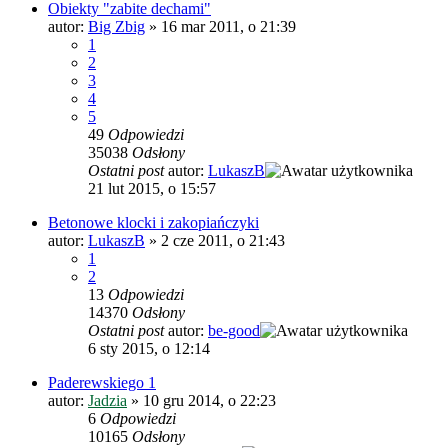
Obiekty "zabite dechami"
autor:
Big Zbig
»
16 mar 2011, o 21:39
1
2
3
4
5
49
Odpowiedzi
35038
Odsłony
Ostatni post
autor:
LukaszB
21 lut 2015, o 15:57
Betonowe klocki i zakopiańczyki
autor:
LukaszB
»
2 cze 2011, o 21:43
1
2
13
Odpowiedzi
14370
Odsłony
Ostatni post
autor:
be-good
6 sty 2015, o 12:14
Paderewskiego 1
autor:
Jadzia
»
10 gru 2014, o 22:23
6
Odpowiedzi
10165
Odsłony