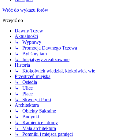
Wróć do wykazu forów
Przejdź do
Dawny Tczew
Aktualności
↳ Wyprawy
↳ Promocja Dawnego Tczewa
↳ Byliśmy tam
↳ Inicjatywy zrealizowane
Historia
↳ Ktokolwiek wiedział, ktokolwiek wie
Przestrzeń miejska
↳ Osiedla
↳ Ulice
↳ Place
↳ Skwery i Parki
Architektura
↳ Obiekty Sakralne
↳ Budynki
↳ Kamienice i domy
↳ Mała architektura
↳ Pomniki i miejsca pamięci