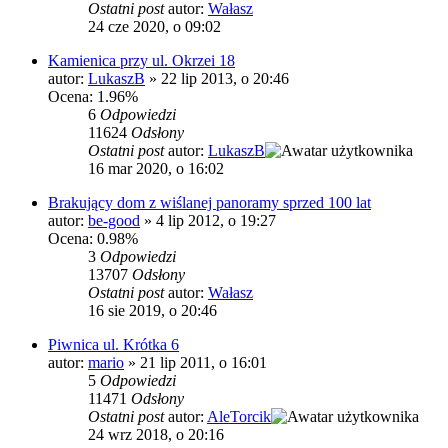
Ostatni post
autor:
Wałasz
24 cze 2020, o 09:02
Kamienica przy ul. Okrzei 18
autor:
LukaszB
»
22 lip 2013, o 20:46
Ocena: 1.96%
6
Odpowiedzi
11624
Odsłony
Ostatni post
autor:
LukaszB
16 mar 2020, o 16:02
Brakujący dom z wiślanej panoramy sprzed 100 lat
autor:
be-good
»
4 lip 2012, o 19:27
Ocena: 0.98%
3
Odpowiedzi
13707
Odsłony
Ostatni post
autor:
Wałasz
16 sie 2019, o 20:46
Piwnica ul. Krótka 6
autor:
mario
»
21 lip 2011, o 16:01
5
Odpowiedzi
11471
Odsłony
Ostatni post
autor:
AleTorcik
24 wrz 2018, o 20:16