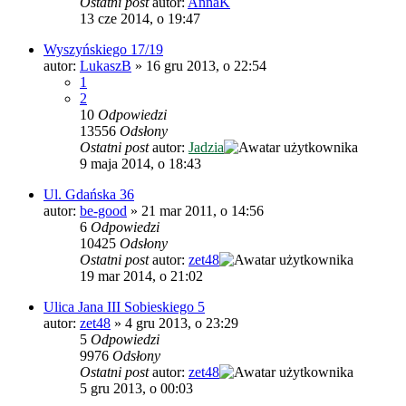
Ostatni post
autor:
AnnaK
13 cze 2014, o 19:47
Wyszyńskiego 17/19
autor:
LukaszB
»
16 gru 2013, o 22:54
1
2
10
Odpowiedzi
13556
Odsłony
Ostatni post
autor:
Jadzia
9 maja 2014, o 18:43
Ul. Gdańska 36
autor:
be-good
»
21 mar 2011, o 14:56
6
Odpowiedzi
10425
Odsłony
Ostatni post
autor:
zet48
19 mar 2014, o 21:02
Ulica Jana III Sobieskiego 5
autor:
zet48
»
4 gru 2013, o 23:29
5
Odpowiedzi
9976
Odsłony
Ostatni post
autor:
zet48
5 gru 2013, o 00:03