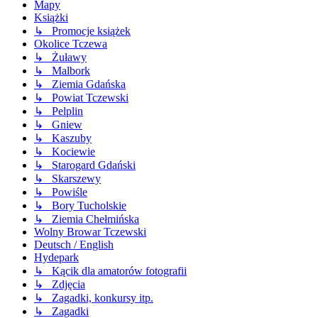
Mapy
Książki
↳ Promocje książek
Okolice Tczewa
↳ Żuławy
↳ Malbork
↳ Ziemia Gdańska
↳ Powiat Tczewski
↳ Pelplin
↳ Gniew
↳ Kaszuby
↳ Kociewie
↳ Starogard Gdański
↳ Skarszewy
↳ Powiśle
↳ Bory Tucholskie
↳ Ziemia Chełmińska
Wolny Browar Tczewski
Deutsch / English
Hydepark
↳ Kącik dla amatorów fotografii
↳ Zdjęcia
↳ Zagadki, konkursy itp.
↳ Zagadki