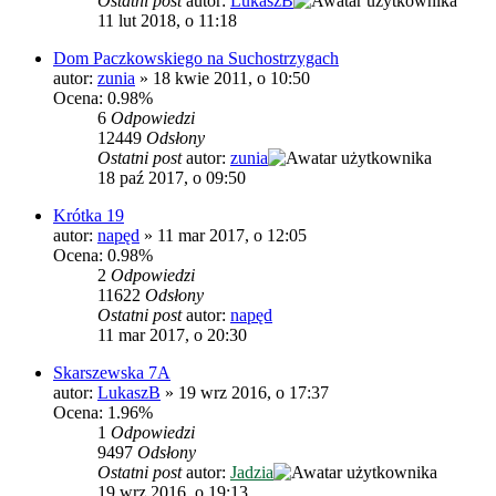
Ostatni post
autor:
LukaszB
11 lut 2018, o 11:18
Dom Paczkowskiego na Suchostrzygach
autor:
zunia
»
18 kwie 2011, o 10:50
Ocena: 0.98%
6
Odpowiedzi
12449
Odsłony
Ostatni post
autor:
zunia
18 paź 2017, o 09:50
Krótka 19
autor:
napęd
»
11 mar 2017, o 12:05
Ocena: 0.98%
2
Odpowiedzi
11622
Odsłony
Ostatni post
autor:
napęd
11 mar 2017, o 20:30
Skarszewska 7A
autor:
LukaszB
»
19 wrz 2016, o 17:37
Ocena: 1.96%
1
Odpowiedzi
9497
Odsłony
Ostatni post
autor:
Jadzia
19 wrz 2016, o 19:13