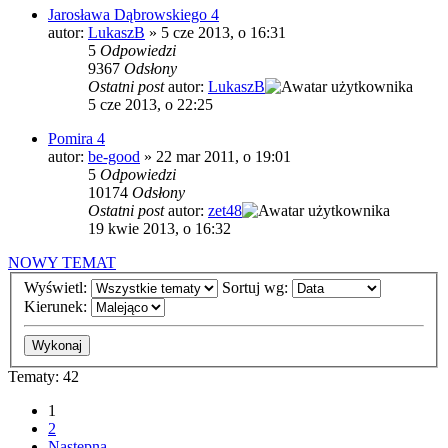
Jarosława Dąbrowskiego 4
autor:
LukaszB
»
5 cze 2013, o 16:31
5
Odpowiedzi
9367
Odsłony
Ostatni post
autor:
LukaszB
5 cze 2013, o 22:25
Pomira 4
autor:
be-good
»
22 mar 2011, o 19:01
5
Odpowiedzi
10174
Odsłony
Ostatni post
autor:
zet48
19 kwie 2013, o 16:32
NOWY TEMAT
Wyświetl:
Sortuj wg:
Kierunek:
Tematy: 42
1
2
Następna