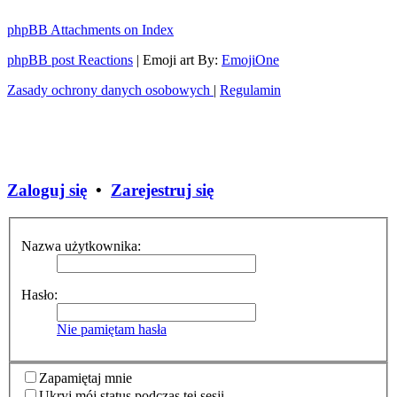
phpBB Attachments on Index
phpBB post Reactions
| Emoji art By:
EmojiOne
Zasady ochrony danych osobowych
|
Regulamin
Zaloguj się
•
Zarejestruj się
Nazwa użytkownika:
Hasło:
Nie pamiętam hasła
Zapamiętaj mnie
Ukryj mój status podczas tej sesji