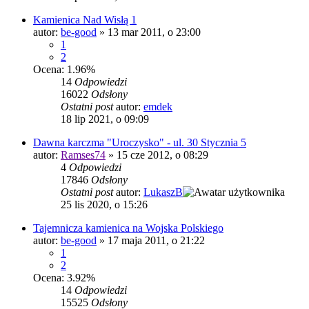
Kamienica Nad Wisłą 1
autor:
be-good
»
13 mar 2011, o 23:00
1
2
Ocena: 1.96%
14
Odpowiedzi
16022
Odsłony
Ostatni post
autor:
emdek
18 lip 2021, o 09:09
Dawna karczma "Uroczysko" - ul. 30 Stycznia 5
autor:
Ramses74
»
15 cze 2012, o 08:29
4
Odpowiedzi
17846
Odsłony
Ostatni post
autor:
LukaszB
25 lis 2020, o 15:26
Tajemnicza kamienica na Wojska Polskiego
autor:
be-good
»
17 maja 2011, o 21:22
1
2
Ocena: 3.92%
14
Odpowiedzi
15525
Odsłony