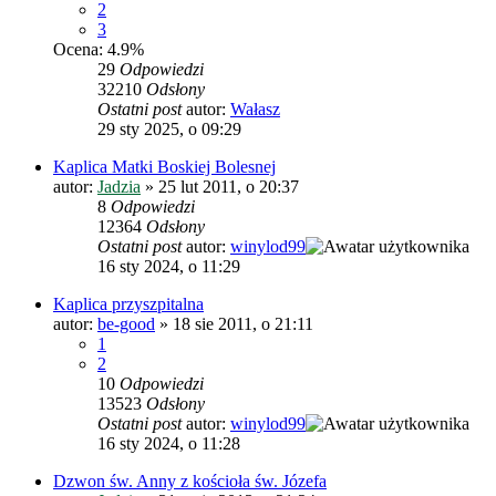
2
3
Ocena: 4.9%
29
Odpowiedzi
32210
Odsłony
Ostatni post
autor:
Wałasz
29 sty 2025, o 09:29
Kaplica Matki Boskiej Bolesnej
autor:
Jadzia
»
25 lut 2011, o 20:37
8
Odpowiedzi
12364
Odsłony
Ostatni post
autor:
winylod99
16 sty 2024, o 11:29
Kaplica przyszpitalna
autor:
be-good
»
18 sie 2011, o 21:11
1
2
10
Odpowiedzi
13523
Odsłony
Ostatni post
autor:
winylod99
16 sty 2024, o 11:28
Dzwon św. Anny z kościoła św. Józefa