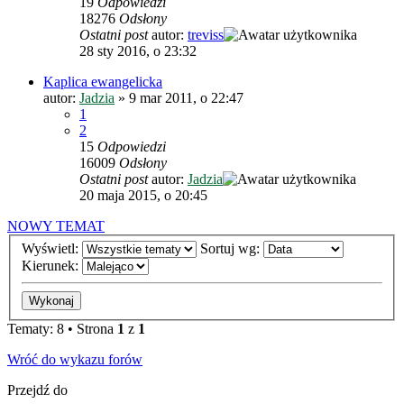
19
Odpowiedzi
18276
Odsłony
Ostatni post
autor:
treviss
28 sty 2016, o 23:32
Kaplica ewangelicka
autor:
Jadzia
»
9 mar 2011, o 22:47
1
2
15
Odpowiedzi
16009
Odsłony
Ostatni post
autor:
Jadzia
20 maja 2015, o 20:45
NOWY TEMAT
Wyświetl:
Sortuj wg:
Kierunek:
Tematy: 8 • Strona
1
z
1
Wróć do wykazu forów
Przejdź do