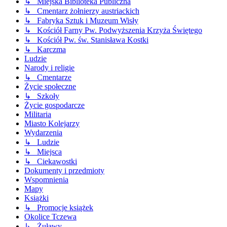
↳ Miejska Biblioteka Publiczna
↳ Cmentarz żołnierzy austriackich
↳ Fabryka Sztuk i Muzeum Wisły
↳ Kościół Farny Pw. Podwyższenia Krzyża Świętego
↳ Kościół Pw. św. Stanisława Kostki
↳ Karczma
Ludzie
Narody i religie
↳ Cmentarze
Życie społeczne
↳ Szkoły
Życie gospodarcze
Militaria
Miasto Kolejarzy
Wydarzenia
↳ Ludzie
↳ Miejsca
↳ Ciekawostki
Dokumenty i przedmioty
Wspomnienia
Mapy
Książki
↳ Promocje książek
Okolice Tczewa
↳ Żuławy