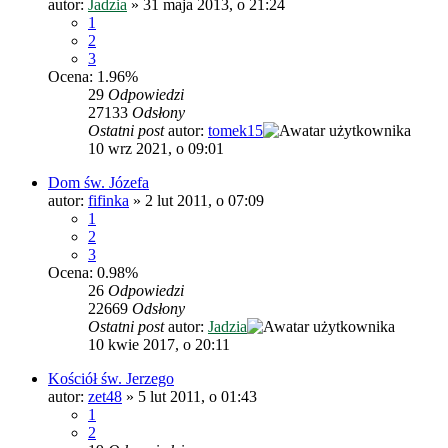
autor:
Jadzia
»
31 maja 2013, o 21:24
1
2
3
Ocena: 1.96%
29
Odpowiedzi
27133
Odsłony
Ostatni post
autor:
tomek15
10 wrz 2021, o 09:01
Dom św. Józefa
autor:
fifinka
»
2 lut 2011, o 07:09
1
2
3
Ocena: 0.98%
26
Odpowiedzi
22669
Odsłony
Ostatni post
autor:
Jadzia
10 kwie 2017, o 20:11
Kościół św. Jerzego
autor:
zet48
»
5 lut 2011, o 01:43
1
2