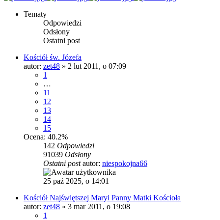
Tematy
Odpowiedzi
Odsłony
Ostatni post
Kościół św. Józefa
autor:
zet48
»
2 lut 2011, o 07:09
1
…
11
12
13
14
15
Ocena: 40.2%
142
Odpowiedzi
91039
Odsłony
Ostatni post
autor:
niespokojna66
25 paź 2025, o 14:01
Kościół Najświętszej Maryi Panny Matki Kościoła
autor:
zet48
»
3 mar 2011, o 19:08
1