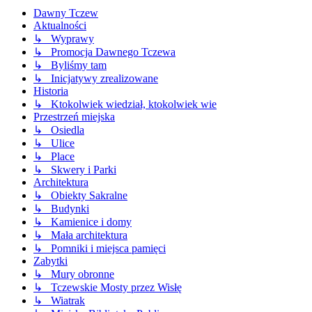
Dawny Tczew
Aktualności
↳ Wyprawy
↳ Promocja Dawnego Tczewa
↳ Byliśmy tam
↳ Inicjatywy zrealizowane
Historia
↳ Ktokolwiek wiedział, ktokolwiek wie
Przestrzeń miejska
↳ Osiedla
↳ Ulice
↳ Place
↳ Skwery i Parki
Architektura
↳ Obiekty Sakralne
↳ Budynki
↳ Kamienice i domy
↳ Mała architektura
↳ Pomniki i miejsca pamięci
Zabytki
↳ Mury obronne
↳ Tczewskie Mosty przez Wisłę
↳ Wiatrak