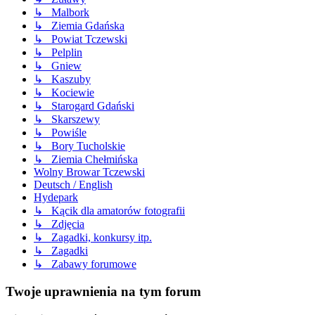
↳ Malbork
↳ Ziemia Gdańska
↳ Powiat Tczewski
↳ Pelplin
↳ Gniew
↳ Kaszuby
↳ Kociewie
↳ Starogard Gdański
↳ Skarszewy
↳ Powiśle
↳ Bory Tucholskie
↳ Ziemia Chełmińska
Wolny Browar Tczewski
Deutsch / English
Hydepark
↳ Kącik dla amatorów fotografii
↳ Zdjęcia
↳ Zagadki, konkursy itp.
↳ Zagadki
↳ Zabawy forumowe
Twoje uprawnienia na tym forum