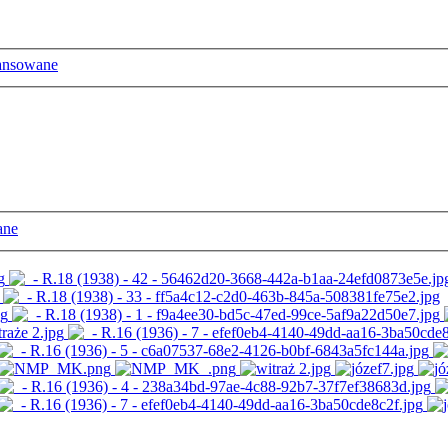
ansowane
ane