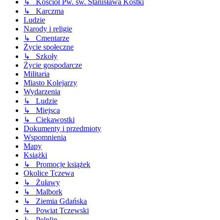
↳ Kościół Pw. św. Stanisława Kostki
↳ Karczma
Ludzie
Narody i religie
↳ Cmentarze
Życie społeczne
↳ Szkoły
Życie gospodarcze
Militaria
Miasto Kolejarzy
Wydarzenia
↳ Ludzie
↳ Miejsca
↳ Ciekawostki
Dokumenty i przedmioty
Wspomnienia
Mapy
Książki
↳ Promocje książek
Okolice Tczewa
↳ Żuławy
↳ Malbork
↳ Ziemia Gdańska
↳ Powiat Tczewski
↳ Pelplin