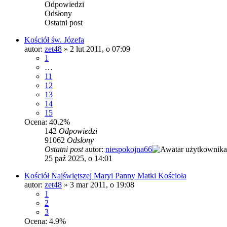
Odpowiedzi
Odsłony
Ostatni post
Kościół św. Józefa
autor:
zet48
»
2 lut 2011, o 07:09
1
…
11
12
13
14
15
Ocena: 40.2%
142
Odpowiedzi
91062
Odsłony
Ostatni post
autor:
niespokojna66
25 paź 2025, o 14:01
Kościół Najświętszej Maryi Panny Matki Kościoła
autor:
zet48
»
3 mar 2011, o 19:08
1
2
3
Ocena: 4.9%