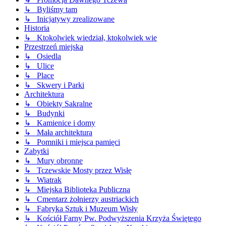
↳ Byliśmy tam
↳ Inicjatywy zrealizowane
Historia
↳ Ktokolwiek wiedział, ktokolwiek wie
Przestrzeń miejska
↳ Osiedla
↳ Ulice
↳ Place
↳ Skwery i Parki
Architektura
↳ Obiekty Sakralne
↳ Budynki
↳ Kamienice i domy
↳ Mała architektura
↳ Pomniki i miejsca pamięci
Zabytki
↳ Mury obronne
↳ Tczewskie Mosty przez Wisłę
↳ Wiatrak
↳ Miejska Biblioteka Publiczna
↳ Cmentarz żołnierzy austriackich
↳ Fabryka Sztuk i Muzeum Wisły
↳ Kościół Farny Pw. Podwyższenia Krzyża Świętego