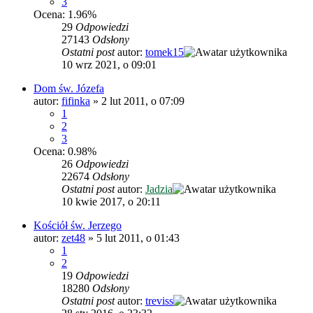
3
Ocena: 1.96%
29
Odpowiedzi
27143
Odsłony
Ostatni post
autor:
tomek15
10 wrz 2021, o 09:01
Dom św. Józefa
autor:
fifinka
»
2 lut 2011, o 07:09
1
2
3
Ocena: 0.98%
26
Odpowiedzi
22674
Odsłony
Ostatni post
autor:
Jadzia
10 kwie 2017, o 20:11
Kościół św. Jerzego
autor:
zet48
»
5 lut 2011, o 01:43
1
2
19
Odpowiedzi
18280
Odsłony
Ostatni post
autor:
treviss