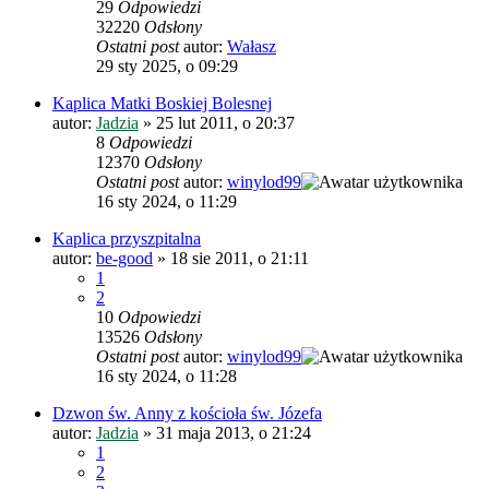
29
Odpowiedzi
32220
Odsłony
Ostatni post
autor:
Wałasz
29 sty 2025, o 09:29
Kaplica Matki Boskiej Bolesnej
autor:
Jadzia
»
25 lut 2011, o 20:37
8
Odpowiedzi
12370
Odsłony
Ostatni post
autor:
winylod99
16 sty 2024, o 11:29
Kaplica przyszpitalna
autor:
be-good
»
18 sie 2011, o 21:11
1
2
10
Odpowiedzi
13526
Odsłony
Ostatni post
autor:
winylod99
16 sty 2024, o 11:28
Dzwon św. Anny z kościoła św. Józefa
autor:
Jadzia
»
31 maja 2013, o 21:24
1
2