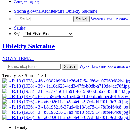
Zarejestruj się
Strona główna
Architektura
Obiekty Sakralne
Wyszukiwanie zaaw
Szukaj
Szukaj
Styl:
Obiekty Sakralne
NOWY TEMAT
Wyszukiwanie zaawansow
Szukaj
Tematy: 8 • Strona
1
z
1
Tematy