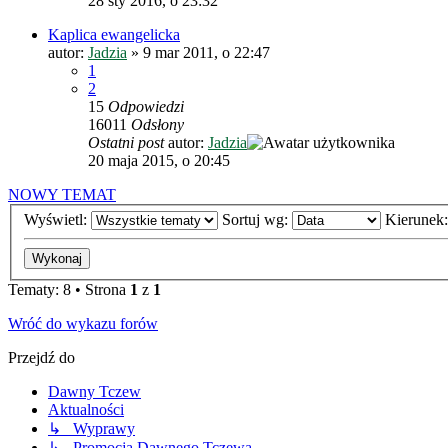
28 sty 2016, o 23:32
Kaplica ewangelicka
autor:
Jadzia
»
9 mar 2011, o 22:47
1
2
15
Odpowiedzi
16011
Odsłony
Ostatni post
autor:
Jadzia
20 maja 2015, o 20:45
NOWY TEMAT
Wyświetl:
Sortuj wg:
Kierunek
Tematy: 8 • Strona
1
z
1
Wróć do wykazu forów
Przejdź do
Dawny Tczew
Aktualności
↳ Wyprawy
↳ Promocja Dawnego Tczewa