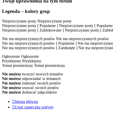
Twoje uprawnienia na tym forum
Legenda – kolory grup
Nieprzeczytane posty
Nieprzeczytane posty
Nieprzeczytane posty [ Popularne ]
Nieprzeczytane posty [ Popularne
Nieprzeczytane posty [ Zablokowane ]
Nieprzeczytane posty [ Zabl
Nie ma nieprzeczytanych postów
Nie ma nieprzeczytanych postów
Nie ma nieprzeczytanych postów [ Popularne ]
Nie ma nieprzeczytany
Nie ma nieprzeczytanych postów [ Zamknięte ]
Nie ma nieprzeczytan
Ogłoszenie
Ogłoszenie
Przyklejony
Przyklejony
Temat przeniesiony
Temat przeniesiony
Nie możesz
tworzyć nowych tematów
Nie możesz
odpowiadać w tematach
Nie możesz
zmieniać swoich postów
Nie możesz
usuwać swoich postów
Nie możesz
dodawać załączników
Strona główna
Usuń ciasteczka witryny