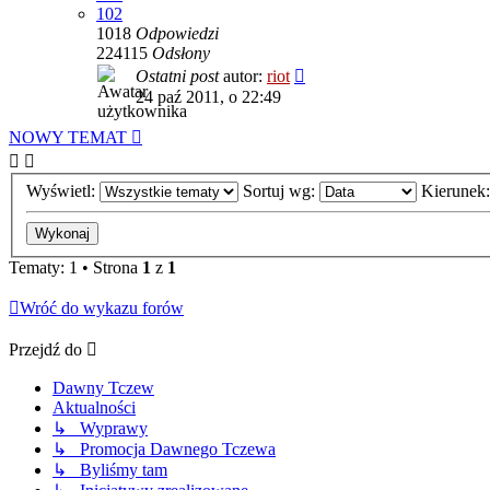
102
1018
Odpowiedzi
224115
Odsłony
Ostatni post
autor:
riot
24 paź 2011, o 22:49
NOWY TEMAT
Wyświetl:
Sortuj wg:
Kierunek
Tematy: 1 • Strona
1
z
1
Wróć do wykazu forów
Przejdź do
Dawny Tczew
Aktualności
↳ Wyprawy
↳ Promocja Dawnego Tczewa
↳ Byliśmy tam