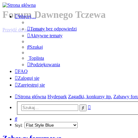
Forum Dawnego Tczewa
Więcej…
Tematy bez odpowiedzi
Przejdź do zawartości
Aktywne tematy
Szukaj
Toplista
Podziękowania
FAQ
Zaloguj się
Zarejestruj się
Strona główna
Hydepark
Zagadki, konkursy itp.
Zabawy fo
Wyszukiwanie
Szukaj
zaawansowane
Szukaj
Styl: