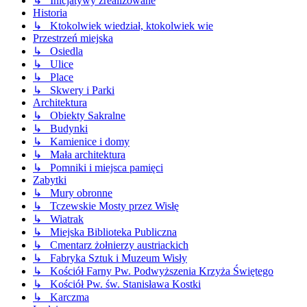
↳ Inicjatywy zrealizowane
Historia
↳ Ktokolwiek wiedział, ktokolwiek wie
Przestrzeń miejska
↳ Osiedla
↳ Ulice
↳ Place
↳ Skwery i Parki
Architektura
↳ Obiekty Sakralne
↳ Budynki
↳ Kamienice i domy
↳ Mała architektura
↳ Pomniki i miejsca pamięci
Zabytki
↳ Mury obronne
↳ Tczewskie Mosty przez Wisłę
↳ Wiatrak
↳ Miejska Biblioteka Publiczna
↳ Cmentarz żołnierzy austriackich
↳ Fabryka Sztuk i Muzeum Wisły
↳ Kościół Farny Pw. Podwyższenia Krzyża Świętego
↳ Kościół Pw. św. Stanisława Kostki
↳ Karczma