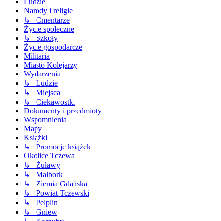
Ludzie
Narody i religie
↳ Cmentarze
Życie społeczne
↳ Szkoły
Życie gospodarcze
Militaria
Miasto Kolejarzy
Wydarzenia
↳ Ludzie
↳ Miejsca
↳ Ciekawostki
Dokumenty i przedmioty
Wspomnienia
Mapy
Książki
↳ Promocje książek
Okolice Tczewa
↳ Żuławy
↳ Malbork
↳ Ziemia Gdańska
↳ Powiat Tczewski
↳ Pelplin
↳ Gniew