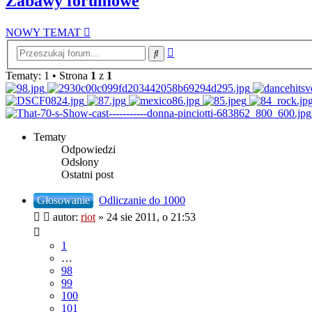
Zabawy forumowe
NOWY TEMAT
Wyszukiwanie
Szukaj
zaawansowane
Tematy: 1 • Strona
1
z
1
Tematy
Odpowiedzi
Odsłony
Ostatni post
Głosowanie
Odliczanie do 1000
autor:
riot
»
24 sie 2011, o 21:53
1
…
98
99
100
101