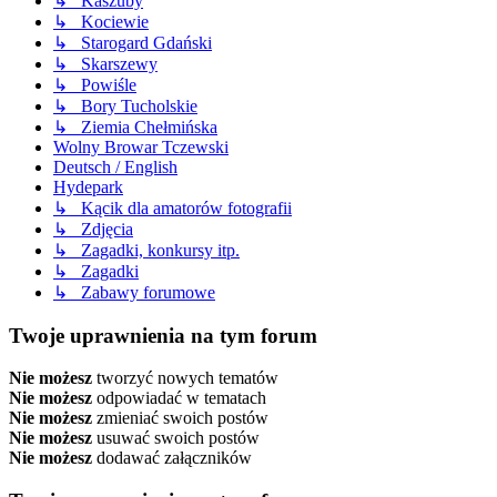
↳ Kaszuby
↳ Kociewie
↳ Starogard Gdański
↳ Skarszewy
↳ Powiśle
↳ Bory Tucholskie
↳ Ziemia Chełmińska
Wolny Browar Tczewski
Deutsch / English
Hydepark
↳ Kącik dla amatorów fotografii
↳ Zdjęcia
↳ Zagadki, konkursy itp.
↳ Zagadki
↳ Zabawy forumowe
Twoje uprawnienia na tym forum
Nie możesz
tworzyć nowych tematów
Nie możesz
odpowiadać w tematach
Nie możesz
zmieniać swoich postów
Nie możesz
usuwać swoich postów
Nie możesz
dodawać załączników