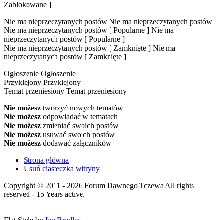
Zablokowane ]
Nie ma nieprzeczytanych postów
Nie ma nieprzeczytanych postów
Nie ma nieprzeczytanych postów [ Popularne ]
Nie ma
nieprzeczytanych postów [ Popularne ]
Nie ma nieprzeczytanych postów [ Zamknięte ]
Nie ma
nieprzeczytanych postów [ Zamknięte ]
Ogłoszenie
Ogłoszenie
Przyklejony
Przyklejony
Temat przeniesiony
Temat przeniesiony
Nie możesz
tworzyć nowych tematów
Nie możesz
odpowiadać w tematach
Nie możesz
zmieniać swoich postów
Nie możesz
usuwać swoich postów
Nie możesz
dodawać załączników
Strona główna
Usuń ciasteczka witryny
Copyright © 2011 - 2026 Forum Dawnego Tczewa All rights
reserved - 15 Years active.
Flat Style by
Ian Bradley