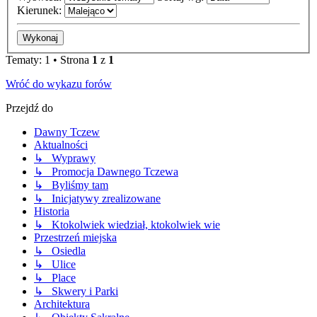
Kierunek:
Tematy: 1 • Strona
1
z
1
Wróć do wykazu forów
Przejdź do
Dawny Tczew
Aktualności
↳ Wyprawy
↳ Promocja Dawnego Tczewa
↳ Byliśmy tam
↳ Inicjatywy zrealizowane
Historia
↳ Ktokolwiek wiedział, ktokolwiek wie
Przestrzeń miejska
↳ Osiedla
↳ Ulice
↳ Place
↳ Skwery i Parki
Architektura