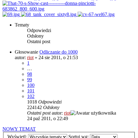
Tematy
Odpowiedzi
Odsłony
Ostatni post
Głosowanie
Odliczanie do 1000
autor:
riot
»
24 sie 2011, o 21:53
1
…
98
99
100
101
102
1018
Odpowiedzi
224142
Odsłony
Ostatni post
autor:
riot
24 paź 2011, o 22:49
NOWY TEMAT
Wyświetl:
Sortuj wg: