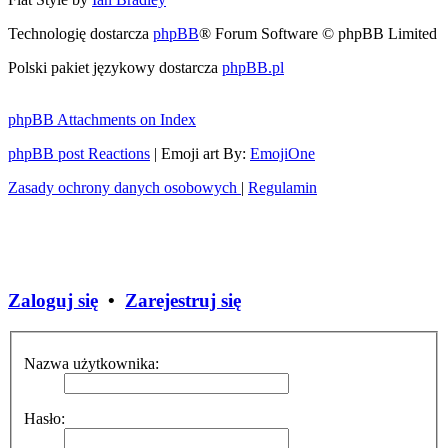
Technologię dostarcza
phpBB
® Forum Software © phpBB Limited
Polski pakiet językowy dostarcza
phpBB.pl
phpBB Attachments on Index
phpBB post Reactions
| Emoji art By:
EmojiOne
Zasady ochrony danych osobowych
|
Regulamin
Zaloguj się
•
Zarejestruj się
Nazwa użytkownika:
Hasło: