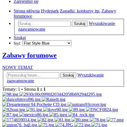
Zarejestruj się
Strona główna
Hydepark
Zagadki, konkursy itp.
Zabawy
forumowe
Wyszukiwanie
Szukaj
zaawansowane
Szukaj
Styl:
Zabawy forumowe
NOWY TEMAT
Wyszukiwanie
Szukaj
zaawansowane
Tematy: 1 • Strona
1
z
1