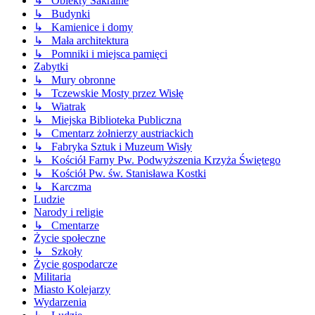
↳ Obiekty Sakralne
↳ Budynki
↳ Kamienice i domy
↳ Mała architektura
↳ Pomniki i miejsca pamięci
Zabytki
↳ Mury obronne
↳ Tczewskie Mosty przez Wisłę
↳ Wiatrak
↳ Miejska Biblioteka Publiczna
↳ Cmentarz żołnierzy austriackich
↳ Fabryka Sztuk i Muzeum Wisły
↳ Kościół Farny Pw. Podwyższenia Krzyża Świętego
↳ Kościół Pw. św. Stanisława Kostki
↳ Karczma
Ludzie
Narody i religie
↳ Cmentarze
Życie społeczne
↳ Szkoły
Życie gospodarcze
Militaria
Miasto Kolejarzy
Wydarzenia