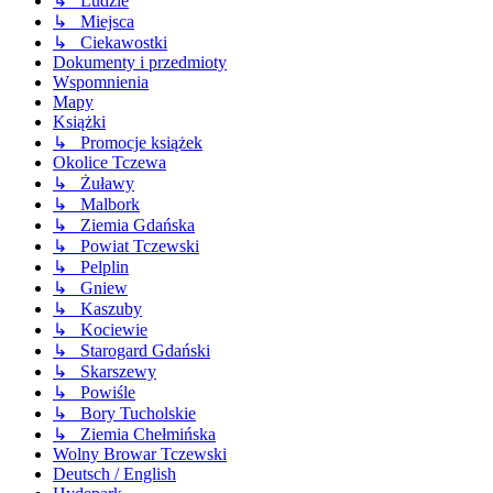
↳ Ludzie
↳ Miejsca
↳ Ciekawostki
Dokumenty i przedmioty
Wspomnienia
Mapy
Książki
↳ Promocje książek
Okolice Tczewa
↳ Żuławy
↳ Malbork
↳ Ziemia Gdańska
↳ Powiat Tczewski
↳ Pelplin
↳ Gniew
↳ Kaszuby
↳ Kociewie
↳ Starogard Gdański
↳ Skarszewy
↳ Powiśle
↳ Bory Tucholskie
↳ Ziemia Chełmińska
Wolny Browar Tczewski
Deutsch / English