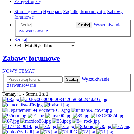
Zarejestruj się
Strona główna
Hydepark
Zagadki, konkursy itp.
Zabawy
forumowe
Wyszukiwanie
Szukaj
zaawansowane
Szukaj
Styl:
Zabawy forumowe
NOWY TEMAT
Wyszukiwanie
Szukaj
zaawansowane
Tematy: 1 • Strona
1
z
1