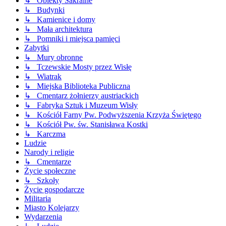
↳ Obiekty Sakralne
↳ Budynki
↳ Kamienice i domy
↳ Mała architektura
↳ Pomniki i miejsca pamięci
Zabytki
↳ Mury obronne
↳ Tczewskie Mosty przez Wisłę
↳ Wiatrak
↳ Miejska Biblioteka Publiczna
↳ Cmentarz żołnierzy austriackich
↳ Fabryka Sztuk i Muzeum Wisły
↳ Kościół Farny Pw. Podwyższenia Krzyża Świętego
↳ Kościół Pw. św. Stanisława Kostki
↳ Karczma
Ludzie
Narody i religie
↳ Cmentarze
Życie społeczne
↳ Szkoły
Życie gospodarcze
Militaria
Miasto Kolejarzy
Wydarzenia