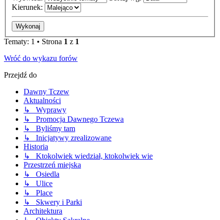
Kierunek:
Tematy: 1 • Strona
1
z
1
Wróć do wykazu forów
Przejdź do
Dawny Tczew
Aktualności
↳ Wyprawy
↳ Promocja Dawnego Tczewa
↳ Byliśmy tam
↳ Inicjatywy zrealizowane
Historia
↳ Ktokolwiek wiedział, ktokolwiek wie
Przestrzeń miejska
↳ Osiedla
↳ Ulice
↳ Place
↳ Skwery i Parki
Architektura