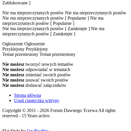
Zablokowane ]
Nie ma nieprzeczytanych postów
Nie ma nieprzeczytanych postów
Nie ma nieprzeczytanych postów [ Popularne ]
Nie ma
nieprzeczytanych postów [ Popularne ]
Nie ma nieprzeczytanych postów [ Zamknięte ]
Nie ma
nieprzeczytanych postów [ Zamknięte ]
Ogłoszenie
Ogłoszenie
Przyklejony
Przyklejony
Temat przeniesiony
Temat przeniesiony
Nie możesz
tworzyć nowych tematów
Nie możesz
odpowiadać w tematach
Nie możesz
zmieniać swoich postów
Nie możesz
usuwać swoich postów
Nie możesz
dodawać załączników
Strona główna
Usuń ciasteczka witryny
Copyright © 2011 - 2026 Forum Dawnego Tczewa All rights
reserved - 15 Years active.
Flat Style by
Ian Bradley