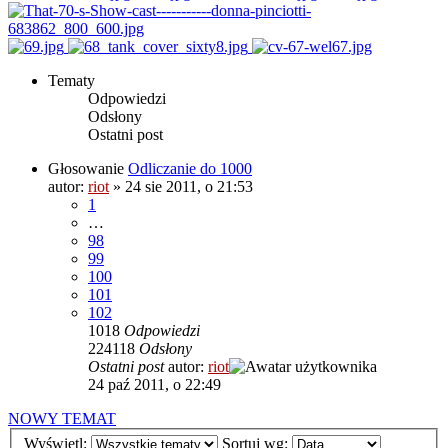
Tematy
Odpowiedzi
Odsłony
Ostatni post
Głosowanie
Odliczanie do 1000
autor:
riot
»
24 sie 2011, o 21:53
1
…
98
99
100
101
102
1018
Odpowiedzi
224118
Odsłony
Ostatni post
autor:
riot
24 paź 2011, o 22:49
NOWY TEMAT
Wyświetl:
Sortuj wg: