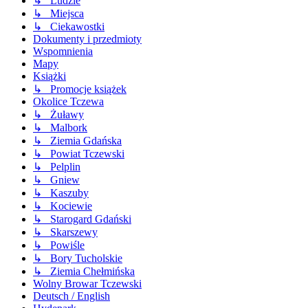
↳ Ludzie
↳ Miejsca
↳ Ciekawostki
Dokumenty i przedmioty
Wspomnienia
Mapy
Książki
↳ Promocje książek
Okolice Tczewa
↳ Żuławy
↳ Malbork
↳ Ziemia Gdańska
↳ Powiat Tczewski
↳ Pelplin
↳ Gniew
↳ Kaszuby
↳ Kociewie
↳ Starogard Gdański
↳ Skarszewy
↳ Powiśle
↳ Bory Tucholskie
↳ Ziemia Chełmińska
Wolny Browar Tczewski
Deutsch / English