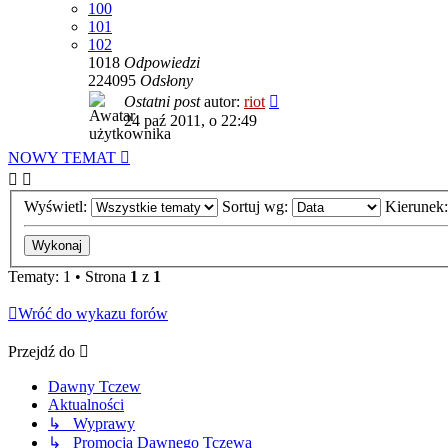
100
101
102
1018
Odpowiedzi
224095
Odsłony
Ostatni post
autor:
riot
24 paź 2011, o 22:49
NOWY TEMAT
Wyświetl:
Sortuj wg:
Kierunek
Tematy: 1 • Strona
1
z
1
Wróć do wykazu forów
Przejdź do
Dawny Tczew
Aktualności
↳ Wyprawy
↳ Promocja Dawnego Tczewa