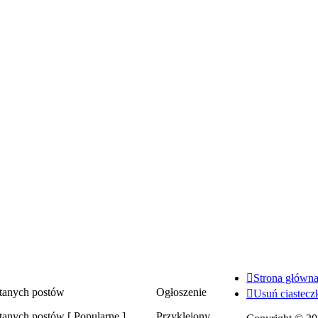
Strona główn
tanych postów
Ogłoszenie
Usuń ciastecz
Ogłoszenie
anych postów [ Popularne ]
Przyklejony