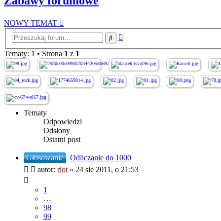
Zabawy forumowe
NOWY TEMAT
Wyszukiwanie
Szukaj
zaawansowane
Tematy: 1 • Strona
1
z
1
Tematy
Odpowiedzi
Odsłony
Ostatni post
Głosowanie
Odliczanie do 1000
autor:
riot
»
24 sie 2011, o 21:53
1
…
98
99