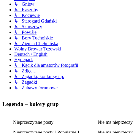
↳ Gniew
↳ Kaszuby
↳ Kociewie
↳ Starogard Gdański
↳ Skarszewy
↳ Powiśle
↳ Bory Tucholskie
↳ Ziemia Chełmińska
Wolny Browar Tczewski
Deutsch / English
Hydepark
↳ Kącik dla amatorów fotografii
↳ Zdjęcia
↳ Zagadki, konkursy itp.
↳ Zagadki
↳ Zabawy forumowe
Legenda – kolory grup
Nieprzeczytane posty
Nie ma nieprzeczy
Nieprzeczytane
Nie
Nieprzeczytane posty [ Popularne ]
Nie ma nieprzeczyt