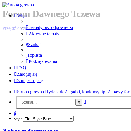
Forum Dawnego Tczewa
Więcej…
Tematy bez odpowiedzi
Przejdź do zawartości
Aktywne tematy
Szukaj
Toplista
Podziękowania
FAQ
Zaloguj się
Zarejestruj się
Strona główna
Hydepark
Zagadki, konkursy itp.
Zabawy fo
Wyszukiwanie
Szukaj
zaawansowane
Szukaj
Styl: