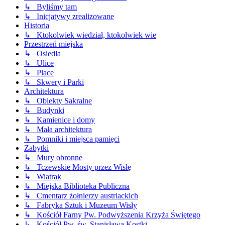
↳ Byliśmy tam
↳ Inicjatywy zrealizowane
Historia
↳ Ktokolwiek wiedział, ktokolwiek wie
Przestrzeń miejska
↳ Osiedla
↳ Ulice
↳ Place
↳ Skwery i Parki
Architektura
↳ Obiekty Sakralne
↳ Budynki
↳ Kamienice i domy
↳ Mała architektura
↳ Pomniki i miejsca pamięci
Zabytki
↳ Mury obronne
↳ Tczewskie Mosty przez Wisłę
↳ Wiatrak
↳ Miejska Biblioteka Publiczna
↳ Cmentarz żołnierzy austriackich
↳ Fabryka Sztuk i Muzeum Wisły
↳ Kościół Farny Pw. Podwyższenia Krzyża Świętego
↳ Kościół Pw. św. Stanisława Kostki