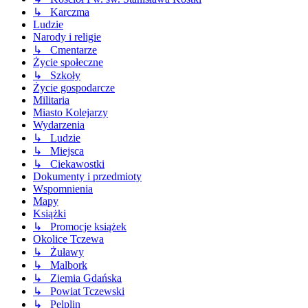
↳ Karczma
Ludzie
Narody i religie
↳ Cmentarze
Życie społeczne
↳ Szkoły
Życie gospodarcze
Militaria
Miasto Kolejarzy
Wydarzenia
↳ Ludzie
↳ Miejsca
↳ Ciekawostki
Dokumenty i przedmioty
Wspomnienia
Mapy
Książki
↳ Promocje książek
Okolice Tczewa
↳ Żuławy
↳ Malbork
↳ Ziemia Gdańska
↳ Powiat Tczewski
↳ Pelplin