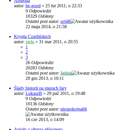
Ambona
autor:
be-good
»
25 lut 2011, o 22:33
9
Odpowiedzi
10329
Odsłony
Ostatni post
autor:
zet48
22 maja 2014, o 21:58
Krypta Czarlińskich
autor:
zielu
»
31 mar 2011, o 20:55
1
2
3
26
Odpowiedzi
20283
Odsłony
Ostatni post
autor:
Jadzia
20 gru 2013, o 10:11
Ślady historii na murach fary
autor:
LukaszB
»
29 paź 2011, o 19:48
9
Odpowiedzi
10136
Odsłony
Ostatni post
autor:
niespokojna66
16 cze 2013, o 14:09
Anioły z ołtarza głównego