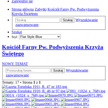
Zarejestruj się
Strona główna
Zabytki
Kościół Farny Pw. Podwyższenia
Krzyża Świętego
Wyszukiwanie
Szukaj
zaawansowane
Szukaj
Styl:
Kościół Farny Pw. Podwyższenia Krzyża
Świętego
NOWY TEMAT
Wyszukiwanie
Szukaj
zaawansowane
Tematy: 17 • Strona
1
z
1