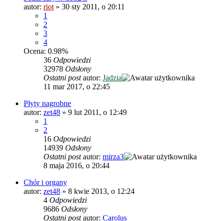
autor:
riot
»
30 sty 2011, o 20:11
1
2
3
4
Ocena: 0.98%
36
Odpowiedzi
32978
Odsłony
Ostatni post
autor:
Jadzia
11 mar 2017, o 22:45
Płyty nagrobne
autor:
zet48
»
9 lut 2011, o 12:49
1
2
16
Odpowiedzi
14939
Odsłony
Ostatni post
autor:
mirza3
8 maja 2016, o 20:44
Chór i organy
autor:
zet48
»
8 kwie 2013, o 12:24
4
Odpowiedzi
9686
Odsłony
Ostatni post
autor:
Carolus