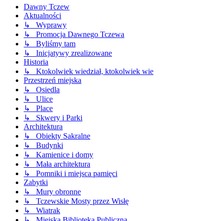
Dawny Tczew
Aktualności
↳ Wyprawy
↳ Promocja Dawnego Tczewa
↳ Byliśmy tam
↳ Inicjatywy zrealizowane
Historia
↳ Ktokolwiek wiedział, ktokolwiek wie
Przestrzeń miejska
↳ Osiedla
↳ Ulice
↳ Place
↳ Skwery i Parki
Architektura
↳ Obiekty Sakralne
↳ Budynki
↳ Kamienice i domy
↳ Mała architektura
↳ Pomniki i miejsca pamięci
Zabytki
↳ Mury obronne
↳ Tczewskie Mosty przez Wisłę
↳ Wiatrak
↳ Miejska Biblioteka Publiczna