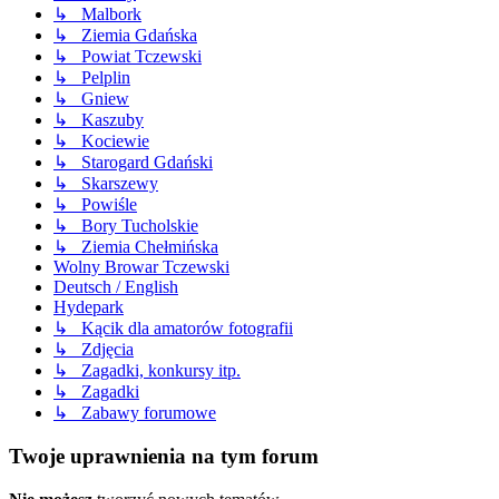
↳ Malbork
↳ Ziemia Gdańska
↳ Powiat Tczewski
↳ Pelplin
↳ Gniew
↳ Kaszuby
↳ Kociewie
↳ Starogard Gdański
↳ Skarszewy
↳ Powiśle
↳ Bory Tucholskie
↳ Ziemia Chełmińska
Wolny Browar Tczewski
Deutsch / English
Hydepark
↳ Kącik dla amatorów fotografii
↳ Zdjęcia
↳ Zagadki, konkursy itp.
↳ Zagadki
↳ Zabawy forumowe
Twoje uprawnienia na tym forum