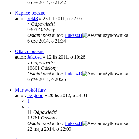
6 cze 2014, o 21:42
Kaplice boczne
autor:
zet48
»
23 lut 2011, o 22:05
4
Odpowiedzi
9305
Odsłony
Ostatni post
autor:
LukaszB
6 cze 2014, o 21:34
Ołtarze boczne
autor:
Jak.osa
»
12 lis 2011, o 10:26
7
Odpowiedzi
10661
Odsłony
Ostatni post
autor:
LukaszB
6 cze 2014, o 20:25
Mur wokół fary
autor:
be-good
»
20 lis 2012, o 23:01
1
2
11
Odpowiedzi
13761
Odsłony
Ostatni post
autor:
LukaszB
22 maja 2014, o 22:09