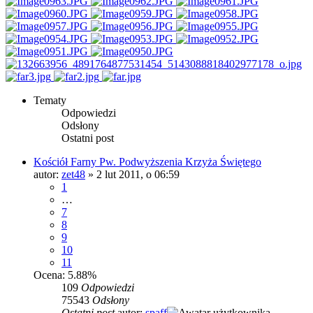
Tematy
Odpowiedzi
Odsłony
Ostatni post
Kościół Farny Pw. Podwyższenia Krzyża Świętego
autor:
zet48
»
2 lut 2011, o 06:59
1
…
7
8
9
10
11
Ocena: 5.88%
109
Odpowiedzi
75543
Odsłony
Ostatni post
autor:
spaff