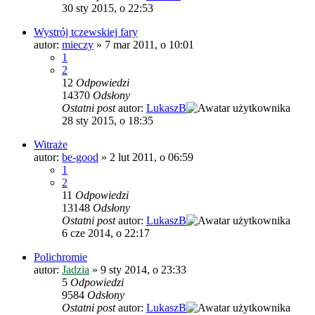
30 sty 2015, o 22:53
Wystrój tczewskiej fary
autor:
mieczy
»
7 mar 2011, o 10:01
1
2
12
Odpowiedzi
14370
Odsłony
Ostatni post
autor:
LukaszB
28 sty 2015, o 18:35
Witraże
autor:
be-good
»
2 lut 2011, o 06:59
1
2
11
Odpowiedzi
13148
Odsłony
Ostatni post
autor:
LukaszB
6 cze 2014, o 22:17
Polichromie
autor:
Jadzia
»
9 sty 2014, o 23:33
5
Odpowiedzi
9584
Odsłony
Ostatni post
autor:
LukaszB