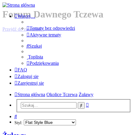
Forum Dawnego Tczewa
Więcej…
Tematy bez odpowiedzi
Przejdź do zawartości
Aktywne tematy
Szukaj
Toplista
Podziękowania
FAQ
Zaloguj się
Zarejestruj się
Strona główna
Okolice Tczewa
Żuławy
Wyszukiwanie
Szukaj
zaawansowane
Szukaj
Styl: