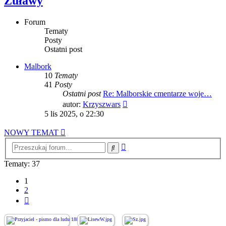
Żuławy
Forum
Tematy
Posty
Ostatni post
Malbork
10
Tematy
41
Posty
Ostatni post
Re: Malborskie cmentarze woje…
Wyświetl
autor:
Krzyszwars
najnowszy
5 lis 2025, o 22:30
post
NOWY TEMAT
Wyszukiwanie
Szukaj
zaawansowane
Tematy: 37
1
2
Następna