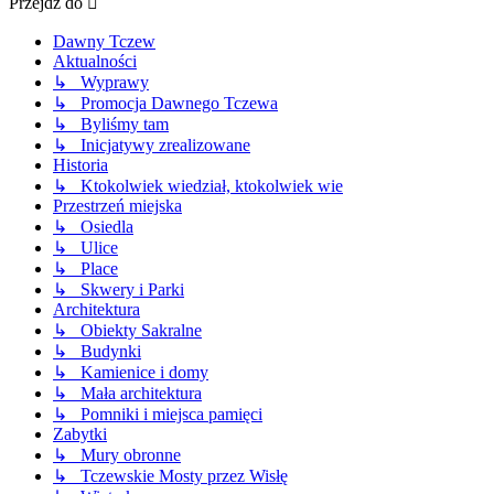
Przejdź do
Dawny Tczew
Aktualności
↳ Wyprawy
↳ Promocja Dawnego Tczewa
↳ Byliśmy tam
↳ Inicjatywy zrealizowane
Historia
↳ Ktokolwiek wiedział, ktokolwiek wie
Przestrzeń miejska
↳ Osiedla
↳ Ulice
↳ Place
↳ Skwery i Parki
Architektura
↳ Obiekty Sakralne
↳ Budynki
↳ Kamienice i domy
↳ Mała architektura
↳ Pomniki i miejsca pamięci
Zabytki
↳ Mury obronne
↳ Tczewskie Mosty przez Wisłę