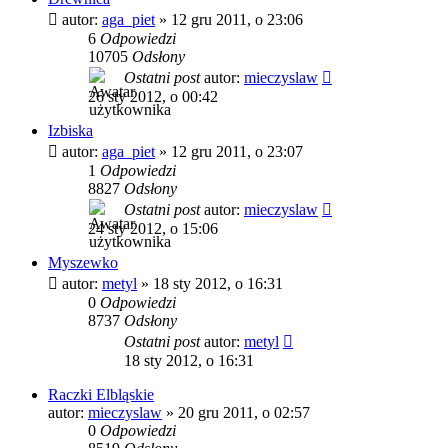
autor:
aga_piet
»
12 gru 2011, o 23:06
6
Odpowiedzi
10705
Odsłony
Ostatni post
autor:
mieczyslaw
26 sty 2012, o 00:42
Izbiska
autor:
aga_piet
»
12 gru 2011, o 23:07
1
Odpowiedzi
8827
Odsłony
Ostatni post
autor:
mieczyslaw
24 sty 2012, o 15:06
Myszewko
autor:
metyl
»
18 sty 2012, o 16:31
0
Odpowiedzi
8737
Odsłony
Ostatni post
autor:
metyl
18 sty 2012, o 16:31
Raczki Elbląskie
autor:
mieczyslaw
»
20 gru 2011, o 02:57
0
Odpowiedzi