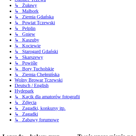
↳ Żuławy
↳ Malbork
↳ Ziemia Gdańska
↳ Powiat Tczewski
↳ Pelplin
↳ Gniew
↳ Kaszuby
↳ Kociewie
↳ Starogard Gdański
↳ Skarszewy
↳ Powiśle
↳ Bory Tucholskie
↳ Ziemia Chełmińska
Wolny Browar Tczewski
Deutsch / English
Hydepark
↳ Kącik dla amatorów fotografii
↳ Zdjęcia
↳ Zagadki, konkursy itp.
↳ Zagadki
↳ Zabawy forumowe