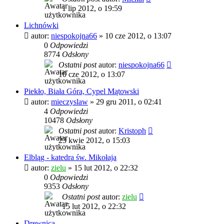
1 lip 2012, o 19:59
Lichnówki
autor:
niespokojna66
»
10 cze 2012, o 13:07
0
Odpowiedzi
8774
Odsłony
Ostatni post
autor:
niespokojna66
10 cze 2012, o 13:07
Piekło, Biała Góra, Cypel Mątowski
autor:
mieczyslaw
»
29 gru 2011, o 02:41
4
Odpowiedzi
10478
Odsłony
Ostatni post
autor:
Kristoph
23 kwie 2012, o 15:03
Elbląg - katedra św. Mikołaja
autor:
zielu
»
15 lut 2012, o 22:32
0
Odpowiedzi
9353
Odsłony
Ostatni post
autor:
zielu
15 lut 2012, o 22:32
Drewnica