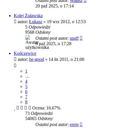
Ostatni post
autor:
Wałasz
20 paź 2025, o 17:14
Kolej Żuławska
autor:
Łukasz
»
19 wrz 2012, o 12:53
5
Odpowiedzi
9568
Odsłony
Ostatni post
autor:
spaff
6 paź 2025, o 17:28
Kończewice
autor:
be-good
»
14 lis 2011, o 21:00
1
…
4
5
6
7
8
Ocena: 16.67%
73
Odpowiedzi
54065
Odsłony
Ostatni post
autor:
erem