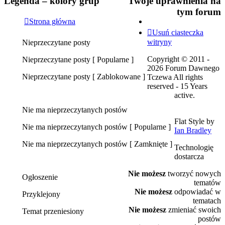
Legenda – kolory grup
Twoje uprawnienia na
tym forum
Strona główna
Usuń ciasteczka
witryny
Nieprzeczytane posty
Nieprzeczytane
Copyright © 2011 -
Nieprzeczytane posty [ Popularne ]
posty
2026 Forum Dawnego
Nieprzeczytane
Nieprzeczytane posty [ Zablokowane ]
Tczewa All rights
posty
reserved - 15 Years
Nieprzeczytane
[
active.
posty
Popularne
[
]
Nie ma nieprzeczytanych postów
Zablokowane
Flat Style by
Nie
]
Nie ma nieprzeczytanych postów [ Popularne ]
Ian Bradley
ma
Nie
nieprzeczytanych
Nie ma nieprzeczytanych postów [ Zamknięte ]
Technologię
ma
postów
Nie
dostarcza
nieprzeczytanych
ma
postów
Nie możesz
tworzyć nowych
nieprzeczytanych
[
Ogłoszenie
tematów
postów
Popularne
Ogłoszenie
Nie możesz
odpowiadać w
[
]
Przyklejony
tematach
Zamknięte
Przyklejony
Nie możesz
zmieniać swoich
]
Temat przeniesiony
postów
Temat