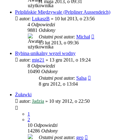
31 maja 2013, o 09:31
Pelplińskie Międzywale (Pelpliner Aussendeich)
autor:
LukaszB
»
10 lut 2013, o 23:56
4
Odpowiedzi
9881
Odsłony
Ostatni post
autor:
Michał
13 lut 2013, o 09:36
Rybina-unikalny węzeł wodny
autor:
mig21
»
13 gru 2011, o 19:24
8
Odpowiedzi
10490
Odsłony
Ostatni post
autor:
Salsa
8 gru 2012, o 13:04
Żuławki
autor:
Jadzia
»
10 sty 2012, o 22:50
1
2
10
Odpowiedzi
14286
Odsłony
Ostatni post
autor:
geo