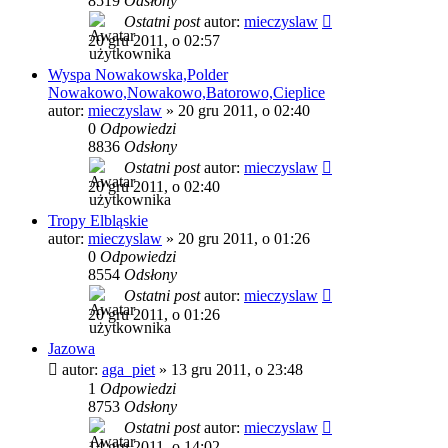
8519
Odsłony
Ostatni post
autor:
mieczyslaw
20 gru 2011, o 02:57
Wyspa Nowakowska,Polder
Nowakowo,Nowakowo,Batorowo,Cieplice
autor:
mieczyslaw
»
20 gru 2011, o 02:40
0
Odpowiedzi
8836
Odsłony
Ostatni post
autor:
mieczyslaw
20 gru 2011, o 02:40
Tropy Elbląskie
autor:
mieczyslaw
»
20 gru 2011, o 01:26
0
Odpowiedzi
8554
Odsłony
Ostatni post
autor:
mieczyslaw
20 gru 2011, o 01:26
Jazowa
autor:
aga_piet
»
13 gru 2011, o 23:48
1
Odpowiedzi
8753
Odsłony
Ostatni post
autor:
mieczyslaw
14 gru 2011, o 14:02