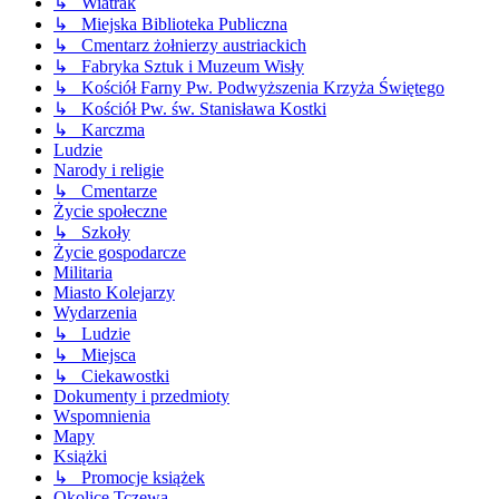
↳ Wiatrak
↳ Miejska Biblioteka Publiczna
↳ Cmentarz żołnierzy austriackich
↳ Fabryka Sztuk i Muzeum Wisły
↳ Kościół Farny Pw. Podwyższenia Krzyża Świętego
↳ Kościół Pw. św. Stanisława Kostki
↳ Karczma
Ludzie
Narody i religie
↳ Cmentarze
Życie społeczne
↳ Szkoły
Życie gospodarcze
Militaria
Miasto Kolejarzy
Wydarzenia
↳ Ludzie
↳ Miejsca
↳ Ciekawostki
Dokumenty i przedmioty
Wspomnienia
Mapy
Książki
↳ Promocje książek
Okolice Tczewa