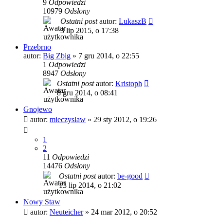
9
Odpowiedzi
10979
Odsłony
Ostatni post
autor:
LukaszB
3 lip 2015, o 17:38
Przebrno
autor:
Big Zbig
»
7 gru 2014, o 22:55
1
Odpowiedzi
8947
Odsłony
Ostatni post
autor:
Kristoph
8 gru 2014, o 08:41
Gnojewo
autor:
mieczyslaw
»
29 sty 2012, o 19:26
1
2
11
Odpowiedzi
14476
Odsłony
Ostatni post
autor:
be-good
13 lip 2014, o 21:02
Nowy Staw
autor:
Neuteicher
»
24 mar 2012, o 20:52