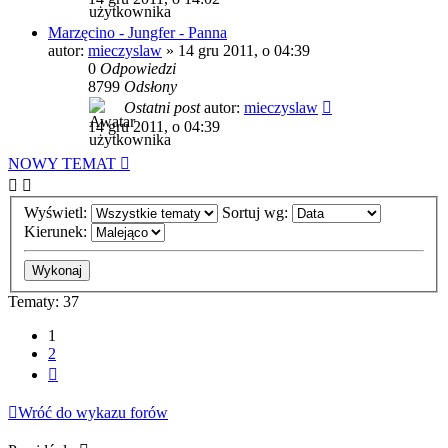
Marzęcino - Jungfer - Panna
autor:
mieczyslaw
»
14 gru 2011, o 04:39
0
Odpowiedzi
8799
Odsłony
Ostatni post
autor:
mieczyslaw
14 gru 2011, o 04:39
NOWY TEMAT
Wyświetl:
Sortuj wg:
Kierunek:
Tematy: 37
1
2
Następna
Wróć do wykazu forów