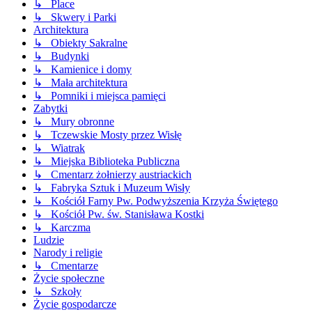
↳ Place
↳ Skwery i Parki
Architektura
↳ Obiekty Sakralne
↳ Budynki
↳ Kamienice i domy
↳ Mała architektura
↳ Pomniki i miejsca pamięci
Zabytki
↳ Mury obronne
↳ Tczewskie Mosty przez Wisłę
↳ Wiatrak
↳ Miejska Biblioteka Publiczna
↳ Cmentarz żołnierzy austriackich
↳ Fabryka Sztuk i Muzeum Wisły
↳ Kościół Farny Pw. Podwyższenia Krzyża Świętego
↳ Kościół Pw. św. Stanisława Kostki
↳ Karczma
Ludzie
Narody i religie
↳ Cmentarze
Życie społeczne
↳ Szkoły
Życie gospodarcze