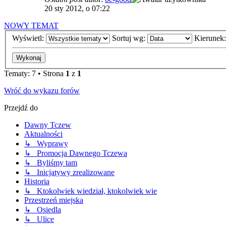
20 sty 2012, o 07:22
NOWY TEMAT
Wyświetl:
Sortuj wg:
Kierunek
Tematy: 7 • Strona
1
z
1
Wróć do wykazu forów
Przejdź do
Dawny Tczew
Aktualności
↳ Wyprawy
↳ Promocja Dawnego Tczewa
↳ Byliśmy tam
↳ Inicjatywy zrealizowane
Historia
↳ Ktokolwiek wiedział, ktokolwiek wie
Przestrzeń miejska
↳ Osiedla
↳ Ulice