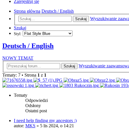
Zarejestruj się
Strona główna
Deutsch / English
Wyszukiwanie zaaw
Szukaj
Szukaj
Styl:
Deutsch / English
NOWY TEMAT
Wyszukiwanie zaawansow
Szukaj
Tematy: 7 • Strona
1
z
1
Tematy
Odpowiedzi
Odsłony
Ostatni post
I need help finding my ancestors :)
autor:
MKS
»
5 lis 2024, o 14:21