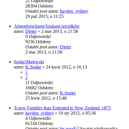
21
Odpowiedzi
28304
Odsłony
Ostatni post
autor:
hayden_sydney
29 paź 2015, o 11:25
Ahnenforschung/Szukam przodków
autor:
Dieter
»
2 mar 2013, o 21:58
0
Odpowiedzi
9236
Odsłony
Ostatni post
autor:
Dieter
2 mar 2013, o 21:58
Senke/Majewski
autor:
K.Senke
»
24 kwie 2012, o 16:13
1
2
11
Odpowiedzi
16682
Odsłony
Ostatni post
autor:
K.Senke
25 kwie 2012, o 15:48
Tczew Families than Emirated to New Zealand: 1875
autor:
hayden_sydney
»
19 sty 2012, o 05:36
4
Odpowiedzi
91334
Odsłony
Ostatni post
autor:
be-good