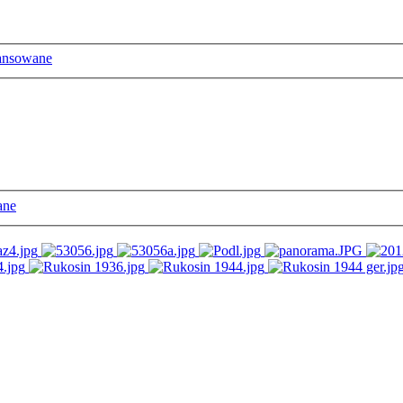
ansowane
ane