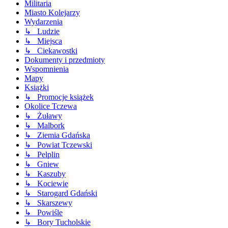
Militaria
Miasto Kolejarzy
Wydarzenia
↳ Ludzie
↳ Miejsca
↳ Ciekawostki
Dokumenty i przedmioty
Wspomnienia
Mapy
Książki
↳ Promocje książek
Okolice Tczewa
↳ Żuławy
↳ Malbork
↳ Ziemia Gdańska
↳ Powiat Tczewski
↳ Pelplin
↳ Gniew
↳ Kaszuby
↳ Kociewie
↳ Starogard Gdański
↳ Skarszewy
↳ Powiśle
↳ Bory Tucholskie