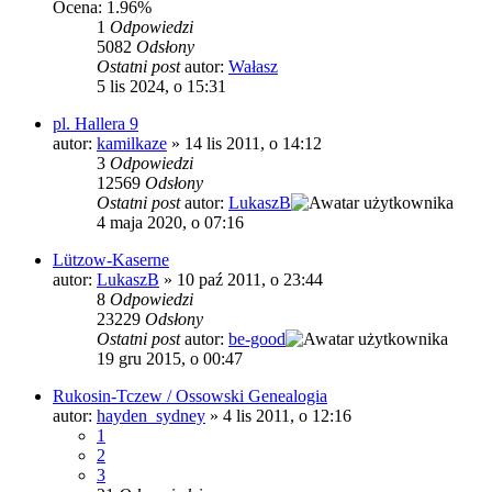
Ocena: 1.96%
1
Odpowiedzi
5082
Odsłony
Ostatni post
autor:
Wałasz
5 lis 2024, o 15:31
pl. Hallera 9
autor:
kamilkaze
»
14 lis 2011, o 14:12
3
Odpowiedzi
12569
Odsłony
Ostatni post
autor:
LukaszB
4 maja 2020, o 07:16
Lützow-Kaserne
autor:
LukaszB
»
10 paź 2011, o 23:44
8
Odpowiedzi
23229
Odsłony
Ostatni post
autor:
be-good
19 gru 2015, o 00:47
Rukosin-Tczew / Ossowski Genealogia
autor:
hayden_sydney
»
4 lis 2011, o 12:16
1
2
3