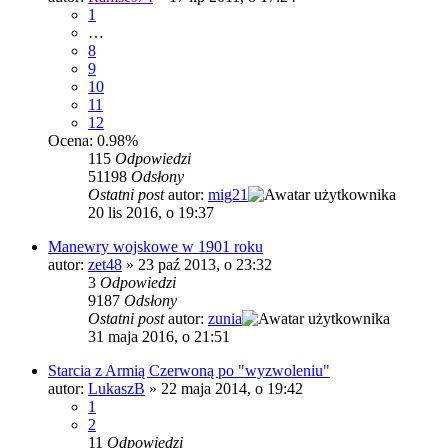
1
…
8
9
10
11
12
Ocena: 0.98%
115
Odpowiedzi
51198
Odsłony
Ostatni post
autor:
mig21
20 lis 2016, o 19:37
Manewry wojskowe w 1901 roku
autor:
zet48
»
23 paź 2013, o 23:32
3
Odpowiedzi
9187
Odsłony
Ostatni post
autor:
zunia
31 maja 2016, o 21:51
Starcia z Armią Czerwoną po "wyzwoleniu"
autor:
LukaszB
»
22 maja 2014, o 19:42
1
2
11
Odpowiedzi