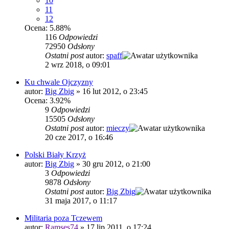
10
11
12
Ocena: 5.88%
116
Odpowiedzi
72950
Odsłony
Ostatni post
autor:
spaff
2 wrz 2018, o 09:01
Ku chwale Ojczyzny
autor:
Big Zbig
»
16 lut 2012, o 23:45
Ocena: 3.92%
9
Odpowiedzi
15505
Odsłony
Ostatni post
autor:
mieczy
20 cze 2017, o 16:46
Polski Biały Krzyż
autor:
Big Zbig
»
30 gru 2012, o 21:00
3
Odpowiedzi
9878
Odsłony
Ostatni post
autor:
Big Zbig
31 maja 2017, o 11:17
Militaria poza Tczewem
autor:
Ramses74
»
17 lip 2011, o 17:24