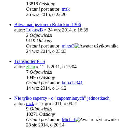
13818
Odsłony
Ostatni post
autor:
mzk
26 wrz 2015, o 22:20
Bitwa nad jeziorem Rokickim 1306
autor:
LukaszB
»
24 wrz 2014, o 16:35
2
Odpowiedzi
9119
Odsłony
Ostatni post
autor:
mirza3
24 wrz 2014, o 23:03
Transporter PTS
autor:
zielu
»
11 lis 2011, o 15:04
7
Odpowiedzi
10495
Odsłony
Ostatni post
autor:
kuba12341
14 wrz 2014, o 14:12
Nie tylko saperzy - o "zapomnianych" jednostkach
autor:
mzk
»
17 gru 2011, o 09:21
9
Odpowiedzi
10271
Odsłony
Ostatni post
autor:
Michał
28 sie 2014, o 20:14