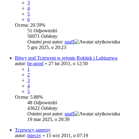
3
4
5
6
Ocena: 20.59%
51
Odpowiedzi
56971
Odsłony
Ostatni post
autor:
spaff
5 gru 2025, o 20:23
Bitwy pod Tczewem w rejonie Rokitek i Lubiszewa
autor:
be-good
»
27 lut 2011, o 12:50
1
2
3
4
5
Ocena: 5.88%
48
Odpowiedzi
43622
Odsłony
Ostatni post
autor:
spaff
19 mar 2025, o 20:39
Tczewscy saperzy
autor:
mieczy
»
15 wrz 2011, o 07:19