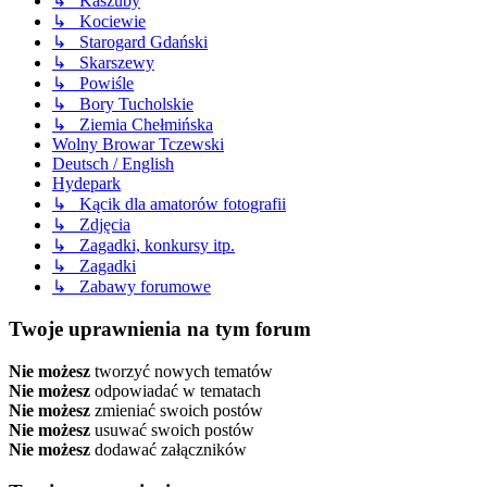
↳ Kaszuby
↳ Kociewie
↳ Starogard Gdański
↳ Skarszewy
↳ Powiśle
↳ Bory Tucholskie
↳ Ziemia Chełmińska
Wolny Browar Tczewski
Deutsch / English
Hydepark
↳ Kącik dla amatorów fotografii
↳ Zdjęcia
↳ Zagadki, konkursy itp.
↳ Zagadki
↳ Zabawy forumowe
Twoje uprawnienia na tym forum
Nie możesz
tworzyć nowych tematów
Nie możesz
odpowiadać w tematach
Nie możesz
zmieniać swoich postów
Nie możesz
usuwać swoich postów
Nie możesz
dodawać załączników