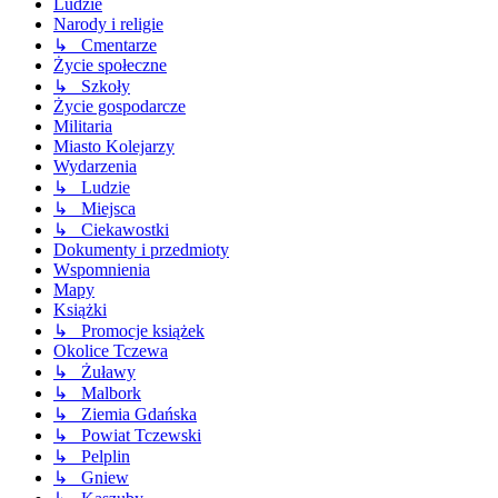
Ludzie
Narody i religie
↳ Cmentarze
Życie społeczne
↳ Szkoły
Życie gospodarcze
Militaria
Miasto Kolejarzy
Wydarzenia
↳ Ludzie
↳ Miejsca
↳ Ciekawostki
Dokumenty i przedmioty
Wspomnienia
Mapy
Książki
↳ Promocje książek
Okolice Tczewa
↳ Żuławy
↳ Malbork
↳ Ziemia Gdańska
↳ Powiat Tczewski
↳ Pelplin
↳ Gniew