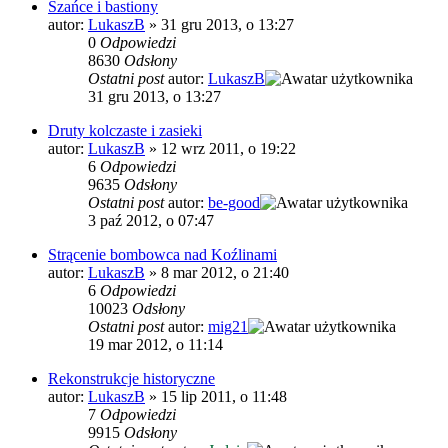
Szańce i bastiony
autor:
LukaszB
»
31 gru 2013, o 13:27
0
Odpowiedzi
8630
Odsłony
Ostatni post
autor:
LukaszB
31 gru 2013, o 13:27
Druty kolczaste i zasieki
autor:
LukaszB
»
12 wrz 2011, o 19:22
6
Odpowiedzi
9635
Odsłony
Ostatni post
autor:
be-good
3 paź 2012, o 07:47
Strącenie bombowca nad Koźlinami
autor:
LukaszB
»
8 mar 2012, o 21:40
6
Odpowiedzi
10023
Odsłony
Ostatni post
autor:
mig21
19 mar 2012, o 11:14
Rekonstrukcje historyczne
autor:
LukaszB
»
15 lip 2011, o 11:48
7
Odpowiedzi
9915
Odsłony