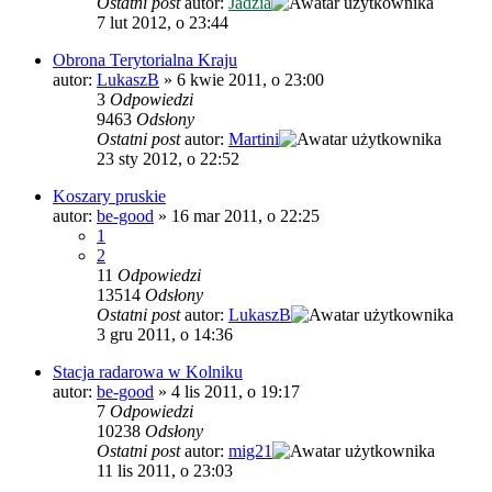
Ostatni post
autor:
Jadzia
7 lut 2012, o 23:44
Obrona Terytorialna Kraju
autor:
LukaszB
»
6 kwie 2011, o 23:00
3
Odpowiedzi
9463
Odsłony
Ostatni post
autor:
Martini
23 sty 2012, o 22:52
Koszary pruskie
autor:
be-good
»
16 mar 2011, o 22:25
1
2
11
Odpowiedzi
13514
Odsłony
Ostatni post
autor:
LukaszB
3 gru 2011, o 14:36
Stacja radarowa w Kolniku
autor:
be-good
»
4 lis 2011, o 19:17
7
Odpowiedzi
10238
Odsłony
Ostatni post
autor:
mig21
11 lis 2011, o 23:03