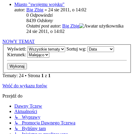
Miasto "swojemu wojsku"
autor:
Big Zbig
»
24 sie 2011, o 14:02
0
Odpowiedzi
8439
Odsłony
Ostatni post
autor:
Big Zbig
24 sie 2011, o 14:02
NOWY TEMAT
Wyświetl:
Sortuj wg:
Kierunek:
Tematy: 24 • Strona
1
z
1
Wróć do wykazu forów
Przejdź do
Dawny Tczew
Aktualności
↳ Wyprawy
↳ Promocja Dawnego Tczewa
↳ Byliśmy tam