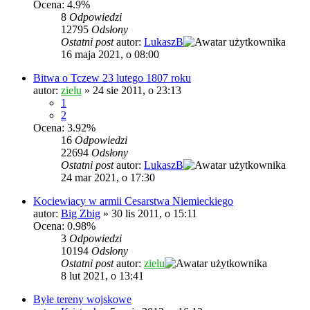
Ocena: 4.9%
8
Odpowiedzi
12795
Odsłony
Ostatni post
autor:
LukaszB
16 maja 2021, o 08:00
Bitwa o Tczew 23 lutego 1807 roku
autor:
zielu
»
24 sie 2011, o 23:13
1
2
Ocena: 3.92%
16
Odpowiedzi
22694
Odsłony
Ostatni post
autor:
LukaszB
24 mar 2021, o 17:30
Kociewiacy w armii Cesarstwa Niemieckiego
autor:
Big Zbig
»
30 lis 2011, o 15:11
Ocena: 0.98%
3
Odpowiedzi
10194
Odsłony
Ostatni post
autor:
zielu
8 lut 2021, o 13:41
Byłe tereny wojskowe