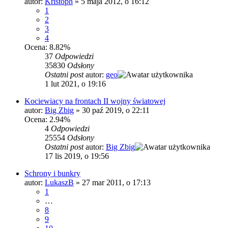
autor:
Kristoph
»
5 maja 2012, o 16:12
1
2
3
4
Ocena: 8.82%
37
Odpowiedzi
35830
Odsłony
Ostatni post
autor:
geo
1 lut 2021, o 19:16
Kociewiacy na frontach II wojny światowej
autor:
Big Zbig
»
30 paź 2019, o 22:11
Ocena: 2.94%
4
Odpowiedzi
25554
Odsłony
Ostatni post
autor:
Big Zbig
17 lis 2019, o 19:56
Schrony i bunkry
autor:
LukaszB
»
27 mar 2011, o 17:13
1
…
8
9