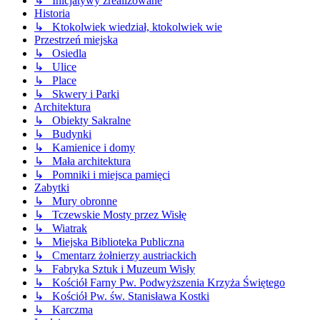
↳ Inicjatywy zrealizowane
Historia
↳ Ktokolwiek wiedział, ktokolwiek wie
Przestrzeń miejska
↳ Osiedla
↳ Ulice
↳ Place
↳ Skwery i Parki
Architektura
↳ Obiekty Sakralne
↳ Budynki
↳ Kamienice i domy
↳ Mała architektura
↳ Pomniki i miejsca pamięci
Zabytki
↳ Mury obronne
↳ Tczewskie Mosty przez Wisłę
↳ Wiatrak
↳ Miejska Biblioteka Publiczna
↳ Cmentarz żołnierzy austriackich
↳ Fabryka Sztuk i Muzeum Wisły
↳ Kościół Farny Pw. Podwyższenia Krzyża Świętego
↳ Kościół Pw. św. Stanisława Kostki
↳ Karczma