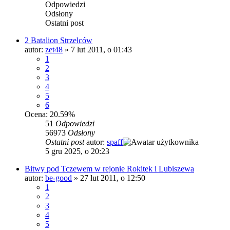
Odpowiedzi
Odsłony
Ostatni post
2 Batalion Strzelców
autor:
zet48
»
7 lut 2011, o 01:43
1
2
3
4
5
6
Ocena: 20.59%
51
Odpowiedzi
56973
Odsłony
Ostatni post
autor:
spaff
5 gru 2025, o 20:23
Bitwy pod Tczewem w rejonie Rokitek i Lubiszewa
autor:
be-good
»
27 lut 2011, o 12:50
1
2
3
4
5