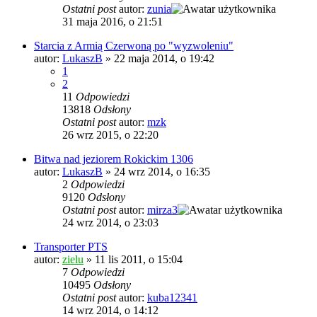
Ostatni post
autor:
zunia
31 maja 2016, o 21:51
Starcia z Armią Czerwoną po "wyzwoleniu"
autor:
LukaszB
»
22 maja 2014, o 19:42
1
2
11
Odpowiedzi
13818
Odsłony
Ostatni post
autor:
mzk
26 wrz 2015, o 22:20
Bitwa nad jeziorem Rokickim 1306
autor:
LukaszB
»
24 wrz 2014, o 16:35
2
Odpowiedzi
9120
Odsłony
Ostatni post
autor:
mirza3
24 wrz 2014, o 23:03
Transporter PTS
autor:
zielu
»
11 lis 2011, o 15:04
7
Odpowiedzi
10495
Odsłony
Ostatni post
autor:
kuba12341
14 wrz 2014, o 14:12