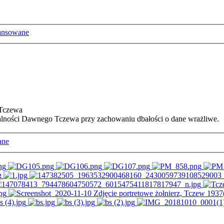
ansowane
 Tczewa
ałalności Dawnego Tczewa przy zachowaniu dbałości o dane wrażliwe.
ane