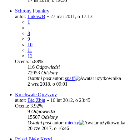
17 lis 2019, o 19:56
Schrony i bunkry
autor:
LukaszB
»
27 mar 2011, o 17:13
1
…
8
9
10
11
12
Ocena: 5.88%
116
Odpowiedzi
72953
Odsłony
Ostatni post
autor:
spaff
2 wrz 2018, o 09:01
Ku chwale Ojczyzny
autor:
Big Zbig
»
16 lut 2012, o 23:45
Ocena: 3.92%
9
Odpowiedzi
15507
Odsłony
Ostatni post
autor:
mieczy
20 cze 2017, o 16:46
Polski Biały Krzyż