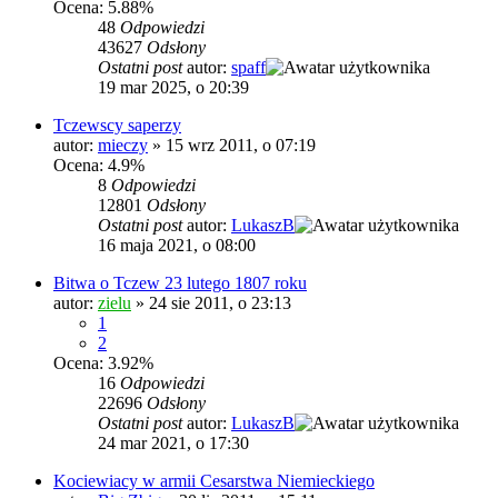
Ocena: 5.88%
48
Odpowiedzi
43627
Odsłony
Ostatni post
autor:
spaff
19 mar 2025, o 20:39
Tczewscy saperzy
autor:
mieczy
»
15 wrz 2011, o 07:19
Ocena: 4.9%
8
Odpowiedzi
12801
Odsłony
Ostatni post
autor:
LukaszB
16 maja 2021, o 08:00
Bitwa o Tczew 23 lutego 1807 roku
autor:
zielu
»
24 sie 2011, o 23:13
1
2
Ocena: 3.92%
16
Odpowiedzi
22696
Odsłony
Ostatni post
autor:
LukaszB
24 mar 2021, o 17:30
Kociewiacy w armii Cesarstwa Niemieckiego