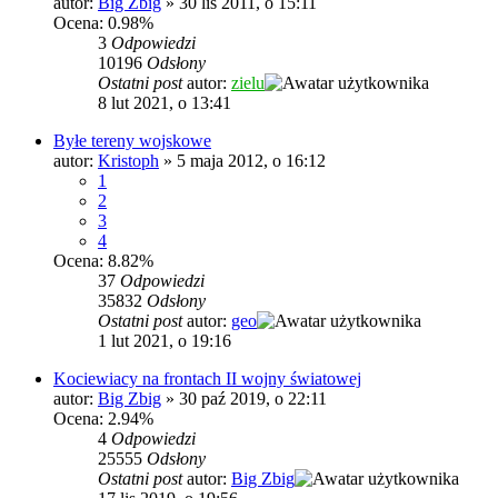
autor:
Big Zbig
»
30 lis 2011, o 15:11
Ocena: 0.98%
3
Odpowiedzi
10196
Odsłony
Ostatni post
autor:
zielu
8 lut 2021, o 13:41
Byłe tereny wojskowe
autor:
Kristoph
»
5 maja 2012, o 16:12
1
2
3
4
Ocena: 8.82%
37
Odpowiedzi
35832
Odsłony
Ostatni post
autor:
geo
1 lut 2021, o 19:16
Kociewiacy na frontach II wojny światowej
autor:
Big Zbig
»
30 paź 2019, o 22:11
Ocena: 2.94%
4
Odpowiedzi
25555
Odsłony
Ostatni post
autor:
Big Zbig