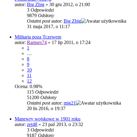
autor:
Big Zbig
»
30 gru 2012, o 21:00
3
Odpowiedzi
9879
Odsłony
Ostatni post
autor:
Big Zbig
31 maja 2017, o 11:17
Militaria poza Tczewem
autor:
Ramses74
»
17 lip 2011, o 17:24
1
…
8
9
10
11
12
Ocena: 0.98%
115
Odpowiedzi
51200
Odsłony
Ostatni post
autor:
mig21
20 lis 2016, o 19:37
Manewry wojskowe w 1901 roku
autor:
zet48
»
23 paź 2013, o 23:32
3
Odpowiedzi
9187
Odsłony