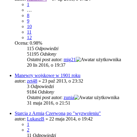
1
…
8
9
10
11
12
Ocena: 0.98%
115
Odpowiedzi
51195
Odsłony
Ostatni post
autor:
mig21
20 lis 2016, o 19:37
Manewry wojskowe w 1901 roku
autor:
zet48
»
23 paź 2013, o 23:32
3
Odpowiedzi
9184
Odsłony
Ostatni post
autor:
zunia
31 maja 2016, o 21:51
Starcia z Armią Czerwoną po "wyzwoleniu"
autor:
LukaszB
»
22 maja 2014, o 19:42
1
2
11
Odpowiedzi