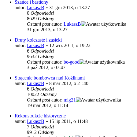
Szańce i bastiony
autor:
LukaszB
»
31 gru 2013, o 13:27
0
Odpowiedzi
8629
Odsłony
Ostatni post
autor:
LukaszB
31 gru 2013, o 13:27
Druty kolczaste i zasieki
autor:
LukaszB
»
12 wrz 2011, o 19:22
6
Odpowiedzi
9632
Odsłony
Ostatni post
autor:
be-good
3 paź 2012, o 07:47
Strącenie bombowca nad Koźlinami
autor:
LukaszB
»
8 mar 2012, o 21:40
6
Odpowiedzi
10022
Odsłony
Ostatni post
autor:
mig21
19 mar 2012, o 11:14
Rekonstrukcje historyczne
autor:
LukaszB
»
15 lip 2011, o 11:48
7
Odpowiedzi
9912
Odsłony