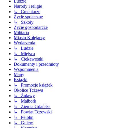
Ludzie
Narody i religie
↳ Cmentarze
Życie społeczne
↳ Szkoły
Życie gospodarcze
Militaria
Miasto Kolejarzy
Wydarzenia
↳ Ludzie
↳ Miejsca
↳ Ciekawostki
Dokumenty i przedmioty
Wspomnienia
Mapy
Książki
↳ Promocje książek
Okolice Tczewa
↳ Żuławy
↳ Malbork
↳ Ziemia Gdańska
↳ Powiat Tczewski
↳ Pelplin
↳ Gniew