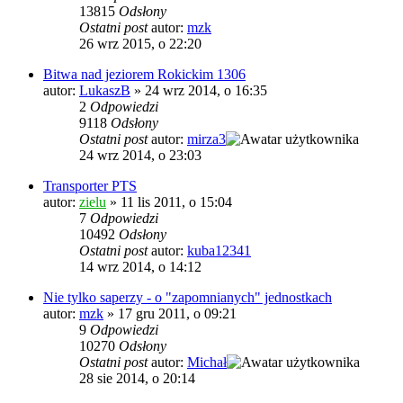
13815
Odsłony
Ostatni post
autor:
mzk
26 wrz 2015, o 22:20
Bitwa nad jeziorem Rokickim 1306
autor:
LukaszB
»
24 wrz 2014, o 16:35
2
Odpowiedzi
9118
Odsłony
Ostatni post
autor:
mirza3
24 wrz 2014, o 23:03
Transporter PTS
autor:
zielu
»
11 lis 2011, o 15:04
7
Odpowiedzi
10492
Odsłony
Ostatni post
autor:
kuba12341
14 wrz 2014, o 14:12
Nie tylko saperzy - o "zapomnianych" jednostkach
autor:
mzk
»
17 gru 2011, o 09:21
9
Odpowiedzi
10270
Odsłony
Ostatni post
autor:
Michał
28 sie 2014, o 20:14