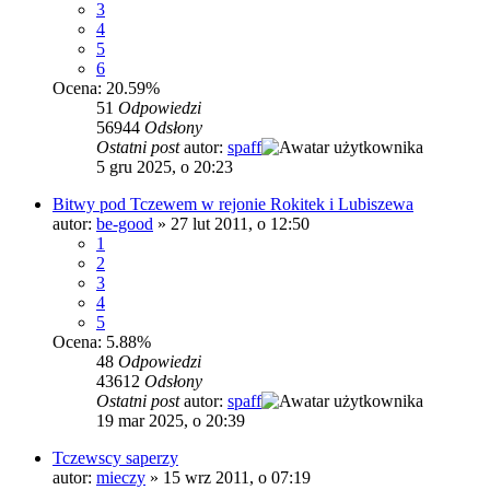
3
4
5
6
Ocena: 20.59%
51
Odpowiedzi
56944
Odsłony
Ostatni post
autor:
spaff
5 gru 2025, o 20:23
Bitwy pod Tczewem w rejonie Rokitek i Lubiszewa
autor:
be-good
»
27 lut 2011, o 12:50
1
2
3
4
5
Ocena: 5.88%
48
Odpowiedzi
43612
Odsłony
Ostatni post
autor:
spaff
19 mar 2025, o 20:39
Tczewscy saperzy
autor:
mieczy
»
15 wrz 2011, o 07:19