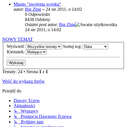
Miasto "swojemu wojsku"
autor:
Big Zbig
»
24 sie 2011, o 14:02
0
Odpowiedzi
8438
Odsłony
Ostatni post
autor:
Big Zbig
24 sie 2011, o 14:02
NOWY TEMAT
Wyświetl:
Sortuj wg:
Kierunek:
Tematy: 24 • Strona
1
z
1
Wróć do wykazu forów
Przejdź do
Dawny Tczew
Aktualności
↳ Wyprawy
↳ Promocja Dawnego Tczewa
↳ Byliśmy tam