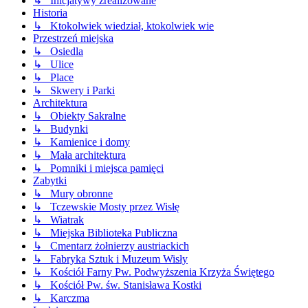
↳ Inicjatywy zrealizowane
Historia
↳ Ktokolwiek wiedział, ktokolwiek wie
Przestrzeń miejska
↳ Osiedla
↳ Ulice
↳ Place
↳ Skwery i Parki
Architektura
↳ Obiekty Sakralne
↳ Budynki
↳ Kamienice i domy
↳ Mała architektura
↳ Pomniki i miejsca pamięci
Zabytki
↳ Mury obronne
↳ Tczewskie Mosty przez Wisłę
↳ Wiatrak
↳ Miejska Biblioteka Publiczna
↳ Cmentarz żołnierzy austriackich
↳ Fabryka Sztuk i Muzeum Wisły
↳ Kościół Farny Pw. Podwyższenia Krzyża Świętego
↳ Kościół Pw. św. Stanisława Kostki
↳ Karczma