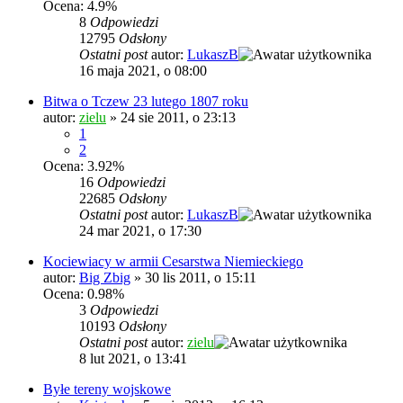
Ocena: 4.9%
8
Odpowiedzi
12795
Odsłony
Ostatni post
autor:
LukaszB
16 maja 2021, o 08:00
Bitwa o Tczew 23 lutego 1807 roku
autor:
zielu
»
24 sie 2011, o 23:13
1
2
Ocena: 3.92%
16
Odpowiedzi
22685
Odsłony
Ostatni post
autor:
LukaszB
24 mar 2021, o 17:30
Kociewiacy w armii Cesarstwa Niemieckiego
autor:
Big Zbig
»
30 lis 2011, o 15:11
Ocena: 0.98%
3
Odpowiedzi
10193
Odsłony
Ostatni post
autor:
zielu
8 lut 2021, o 13:41
Byłe tereny wojskowe