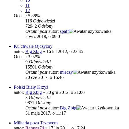
10
11
12
Ocena: 5.88%
116
Odpowiedzi
72942
Odsłony
Ostatni post
autor:
spaff
2 wrz 2018, o 09:01
Ku chwale Ojczyzny
autor:
Big Zbig
»
16 lut 2012, o 23:45
Ocena: 3.92%
9
Odpowiedzi
15501
Odsłony
Ostatni post
autor:
mieczy
20 cze 2017, o 16:46
Polski Biały Krzyż
autor:
Big Zbig
»
30 gru 2012, o 21:00
3
Odpowiedzi
9877
Odsłony
Ostatni post
autor:
Big Zbig
31 maja 2017, o 11:17
Militaria poza Tczewem
autor:
Ramses74
»
17 lip 2011, o 17:24