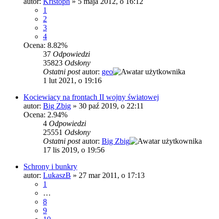
autor:
Kristoph
»
5 maja 2012, o 16:12
1
2
3
4
Ocena: 8.82%
37
Odpowiedzi
35823
Odsłony
Ostatni post
autor:
geo
1 lut 2021, o 19:16
Kociewiacy na frontach II wojny światowej
autor:
Big Zbig
»
30 paź 2019, o 22:11
Ocena: 2.94%
4
Odpowiedzi
25551
Odsłony
Ostatni post
autor:
Big Zbig
17 lis 2019, o 19:56
Schrony i bunkry
autor:
LukaszB
»
27 mar 2011, o 17:13
1
…
8
9