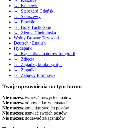
↳ Kaszuby
↳ Kociewie
↳ Starogard Gdański
↳ Skarszewy
↳ Powiśle
↳ Bory Tucholskie
↳ Ziemia Chełmińska
Wolny Browar Tczewski
Deutsch / English
Hydepark
↳ Kącik dla amatorów fotografii
↳ Zdjęcia
↳ Zagadki, konkursy itp.
↳ Zagadki
↳ Zabawy forumowe
Twoje uprawnienia na tym forum
Nie możesz
tworzyć nowych tematów
Nie możesz
odpowiadać w tematach
Nie możesz
zmieniać swoich postów
Nie możesz
usuwać swoich postów
Nie możesz
dodawać załączników