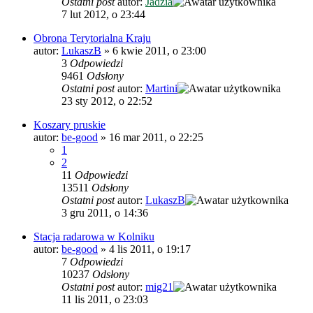
Ostatni post
autor:
Jadzia
7 lut 2012, o 23:44
Obrona Terytorialna Kraju
autor:
LukaszB
»
6 kwie 2011, o 23:00
3
Odpowiedzi
9461
Odsłony
Ostatni post
autor:
Martini
23 sty 2012, o 22:52
Koszary pruskie
autor:
be-good
»
16 mar 2011, o 22:25
1
2
11
Odpowiedzi
13511
Odsłony
Ostatni post
autor:
LukaszB
3 gru 2011, o 14:36
Stacja radarowa w Kolniku
autor:
be-good
»
4 lis 2011, o 19:17
7
Odpowiedzi
10237
Odsłony
Ostatni post
autor:
mig21
11 lis 2011, o 23:03