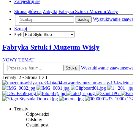
Zarejestruj się
Strona główna
Zabytki
Fabryka Sztuk i Muzeum Wisły
Wyszukiwanie zaaw
Szukaj
Szukaj
Styl:
Fabryka Sztuk i Muzeum Wisły
NOWY TEMAT
Wyszukiwanie zaawansow
Szukaj
Tematy: 2 • Strona
1
z
1
Tematy
Odpowiedzi
Odsłony
Ostatni post