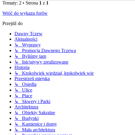
Tematy: 2 • Strona
1
z
1
Wróć do wykazu forów
Przejdź do
Dawny Tczew
Aktualności
↳ Wyprawy
↳ Promocja Dawnego Tczewa
↳ Byliśmy tam
↳ Inicjatywy zrealizowane
Historia
↳ Ktokolwiek wiedział, ktokolwiek wie
Przestrzeń miejska
↳ Osiedla
↳ Ulice
↳ Place
↳ Skwery i Parki
Architektura
↳ Obiekty Sakralne
↳ Budynki
↳ Kamienice i domy
↳ Mała architektura