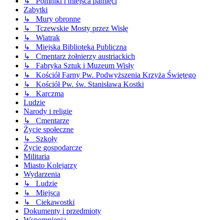
↳ Pomniki i miejsca pamięci
Zabytki
↳ Mury obronne
↳ Tczewskie Mosty przez Wisłę
↳ Wiatrak
↳ Miejska Biblioteka Publiczna
↳ Cmentarz żołnierzy austriackich
↳ Fabryka Sztuk i Muzeum Wisły
↳ Kościół Farny Pw. Podwyższenia Krzyża Świętego
↳ Kościół Pw. św. Stanisława Kostki
↳ Karczma
Ludzie
Narody i religie
↳ Cmentarze
Życie społeczne
↳ Szkoły
Życie gospodarcze
Militaria
Miasto Kolejarzy
Wydarzenia
↳ Ludzie
↳ Miejsca
↳ Ciekawostki
Dokumenty i przedmioty
Wspomnienia