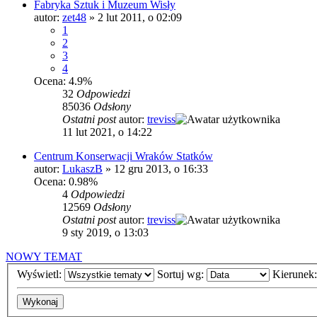
Fabryka Sztuk i Muzeum Wisły
autor:
zet48
»
2 lut 2011, o 02:09
1
2
3
4
Ocena: 4.9%
32
Odpowiedzi
85036
Odsłony
Ostatni post
autor:
treviss
11 lut 2021, o 14:22
Centrum Konserwacji Wraków Statków
autor:
LukaszB
»
12 gru 2013, o 16:33
Ocena: 0.98%
4
Odpowiedzi
12569
Odsłony
Ostatni post
autor:
treviss
9 sty 2019, o 13:03
NOWY TEMAT
Wyświetl:
Sortuj wg:
Kierunek