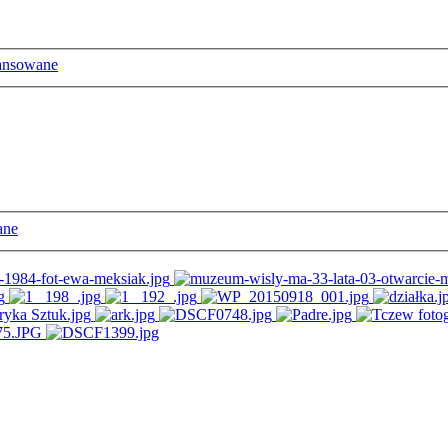
ansowane
ane