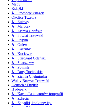
Mapy
Książki
↳ Promocje książek
Okolice Tczewa
↳ Żuławy
↳ Malbork
↳ Ziemia Gdańska
↳ Powiat Tczewski
↳ Pelplin
↳ Gniew
↳ Kaszuby
↳ Kociewie
↳ Starogard Gdański
↳ Skarszewy
↳ Powiśle
↳ Bory Tucholskie
↳ Ziemia Chełmińska
Wolny Browar Tczewski
Deutsch / English
Hydepark
↳ Kącik dla amatorów fotografii
↳ Zdjęcia
↳ Zagadki, konkursy itp.