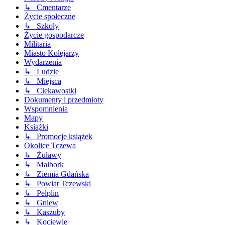
↳ Cmentarze
Życie społeczne
↳ Szkoły
Życie gospodarcze
Militaria
Miasto Kolejarzy
Wydarzenia
↳ Ludzie
↳ Miejsca
↳ Ciekawostki
Dokumenty i przedmioty
Wspomnienia
Mapy
Książki
↳ Promocje książek
Okolice Tczewa
↳ Żuławy
↳ Malbork
↳ Ziemia Gdańska
↳ Powiat Tczewski
↳ Pelplin
↳ Gniew
↳ Kaszuby
↳ Kociewie