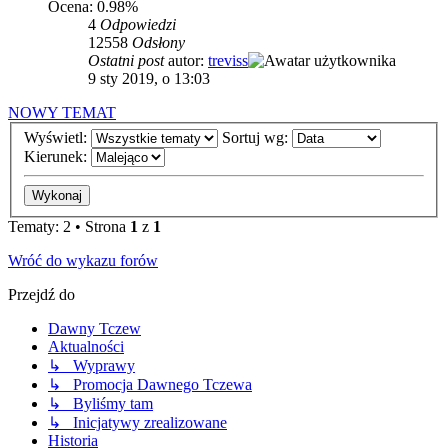
Ocena: 0.98%
4
Odpowiedzi
12558
Odsłony
Ostatni post
autor:
treviss
9 sty 2019, o 13:03
NOWY TEMAT
Wyświetl:
Sortuj wg:
Kierunek:
Tematy: 2 • Strona
1
z
1
Wróć do wykazu forów
Przejdź do
Dawny Tczew
Aktualności
↳ Wyprawy
↳ Promocja Dawnego Tczewa
↳ Byliśmy tam
↳ Inicjatywy zrealizowane
Historia