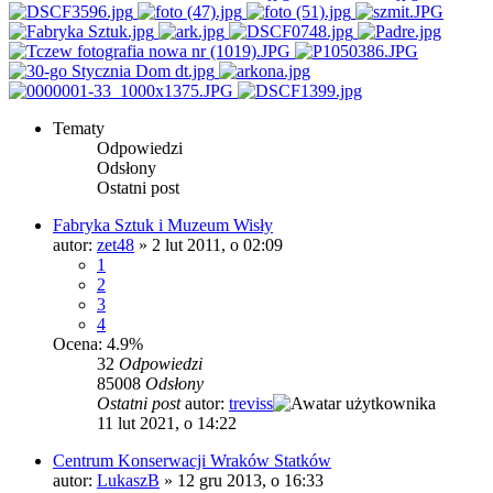
Tematy
Odpowiedzi
Odsłony
Ostatni post
Fabryka Sztuk i Muzeum Wisły
autor:
zet48
»
2 lut 2011, o 02:09
1
2
3
4
Ocena: 4.9%
32
Odpowiedzi
85008
Odsłony
Ostatni post
autor:
treviss
11 lut 2021, o 14:22
Centrum Konserwacji Wraków Statków
autor:
LukaszB
»
12 gru 2013, o 16:33