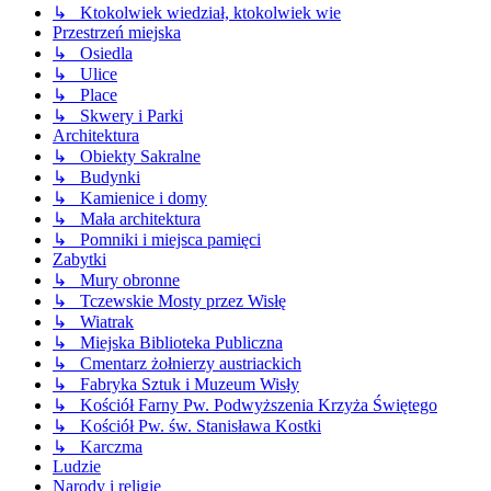
↳ Ktokolwiek wiedział, ktokolwiek wie
Przestrzeń miejska
↳ Osiedla
↳ Ulice
↳ Place
↳ Skwery i Parki
Architektura
↳ Obiekty Sakralne
↳ Budynki
↳ Kamienice i domy
↳ Mała architektura
↳ Pomniki i miejsca pamięci
Zabytki
↳ Mury obronne
↳ Tczewskie Mosty przez Wisłę
↳ Wiatrak
↳ Miejska Biblioteka Publiczna
↳ Cmentarz żołnierzy austriackich
↳ Fabryka Sztuk i Muzeum Wisły
↳ Kościół Farny Pw. Podwyższenia Krzyża Świętego
↳ Kościół Pw. św. Stanisława Kostki
↳ Karczma
Ludzie
Narody i religie