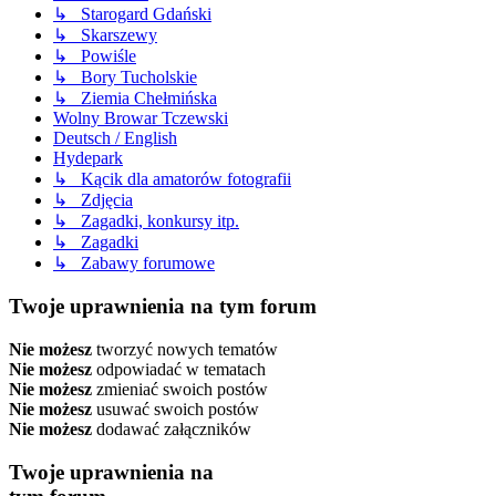
↳ Starogard Gdański
↳ Skarszewy
↳ Powiśle
↳ Bory Tucholskie
↳ Ziemia Chełmińska
Wolny Browar Tczewski
Deutsch / English
Hydepark
↳ Kącik dla amatorów fotografii
↳ Zdjęcia
↳ Zagadki, konkursy itp.
↳ Zagadki
↳ Zabawy forumowe
Twoje uprawnienia na tym forum
Nie możesz
tworzyć nowych tematów
Nie możesz
odpowiadać w tematach
Nie możesz
zmieniać swoich postów
Nie możesz
usuwać swoich postów
Nie możesz
dodawać załączników
Twoje uprawnienia na