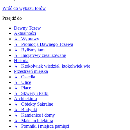
Wróć do wykazu forów
Przejdź do
Dawny Tczew
Aktualności
↳ Wyprawy
↳ Promocja Dawnego Tczewa
↳ Byliśmy tam
↳ Inicjatywy zrealizowane
Historia
↳ Ktokolwiek wiedział, ktokolwiek wie
Przestrzeń miejska
↳ Osiedla
↳ Ulice
↳ Place
↳ Skwery i Parki
Architektura
↳ Obiekty Sakralne
↳ Budynki
↳ Kamienice i domy
↳ Mała architektura
↳ Pomniki i miejsca pamięci