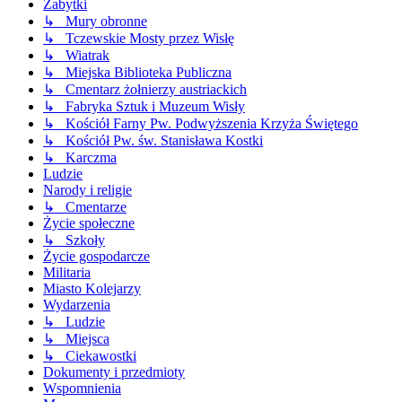
Zabytki
↳ Mury obronne
↳ Tczewskie Mosty przez Wisłę
↳ Wiatrak
↳ Miejska Biblioteka Publiczna
↳ Cmentarz żołnierzy austriackich
↳ Fabryka Sztuk i Muzeum Wisły
↳ Kościół Farny Pw. Podwyższenia Krzyża Świętego
↳ Kościół Pw. św. Stanisława Kostki
↳ Karczma
Ludzie
Narody i religie
↳ Cmentarze
Życie społeczne
↳ Szkoły
Życie gospodarcze
Militaria
Miasto Kolejarzy
Wydarzenia
↳ Ludzie
↳ Miejsca
↳ Ciekawostki
Dokumenty i przedmioty
Wspomnienia