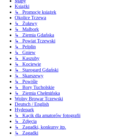
Mapy
Książki
↳ Promocje książek
Okolice Tczewa
↳ Żuławy
↳ Malbork
↳ Ziemia Gdańska
↳ Powiat Tczewski
↳ Pelplin
↳ Gniew
↳ Kaszuby
↳ Kociewie
↳ Starogard Gdański
↳ Skarszewy
↳ Powiśle
↳ Bory Tucholskie
↳ Ziemia Chełmińska
Wolny Browar Tczewski
Deutsch / English
Hydepark
↳ Kącik dla amatorów fotografii
↳ Zdjęcia
↳ Zagadki, konkursy itp.
↳ Zagadki