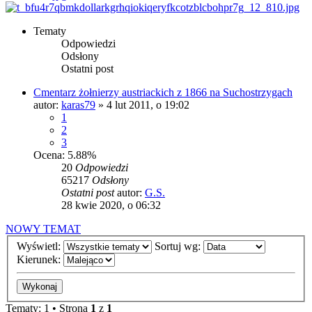
Tematy
Odpowiedzi
Odsłony
Ostatni post
Cmentarz żołnierzy austriackich z 1866 na Suchostrzygach
autor:
karas79
»
4 lut 2011, o 19:02
1
2
3
Ocena: 5.88%
20
Odpowiedzi
65217
Odsłony
Ostatni post
autor:
G.S.
28 kwie 2020, o 06:32
NOWY TEMAT
Wyświetl:
Sortuj wg:
Kierunek:
Tematy: 1 • Strona
1
z
1